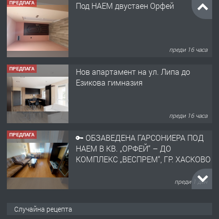
ПРЕДЛАГА
Нов апартамент на ул. Липа до
Езикова гимназия
преди 16 часа
ПРЕДЛАГА
🔑 ОБЗАВЕДЕНА ГАРСОНИЕРА ПОД
НАЕМ В КВ. „ОРФЕЙ“ – ДО
КОМПЛЕКС „ВЕСПРЕМ“, ГР. ХАСКОВО
преди 1 ден
ПРЕДЛАГА
НАПЪЛНО ОБЗАВЕДЕН И
ОБОРУДВАН ТРИСТАЕН
АПАРТАМЕНТ В ЦЕНТЪРА НА ГР.
ХАСКОВО
преди 2 дни
ПРЕДЛАГА
Давам гараж под наем
Случайна рецепта