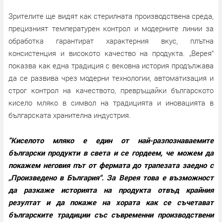
Зрителите ще видят как стерилната производствена среда,
прецизният температурен контрол и модерните линии за
обработка гарантират характерния вкус, плътна
консистенция и високото качество на продукта. „Верея“
показва как една традиция с вековна история продължава
да се развива чрез модерни технологии, автоматизация и
строг контрол на качеството, превръщайки българското
кисело мляко в символ на традицията и иновацията в
българската хранителна индустрия.
"Киселото мляко е един от най-разпознаваемите
български продукти в света и се гордеем, че можем да
покажем неговия път от фермата до трапезата заедно с
„Произведено в България“. За Верея това е възможност
да разкаже историята на продукта отвъд крайния
резултат и да покаже на хората как се съчетават
българските традиции със съвременни производствени