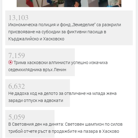
13,103
Икономическа полиция и фонд „Земеделие“ са разкрили
присвояване на субсидии за фиктивни пасища в
Кърджалийско и Хасковско
7,159
Трима хасковски алпинисти успешно изкачиха
седемхилядника връх Ленин
6,632
Не дадоха ход на делото за отвличане на млада жена
заради отпуск на адвокати
5,059
В Световния ден на динята: Световен шампион по силов
трибой отчете ръст в продажбите на пазара в Хасково