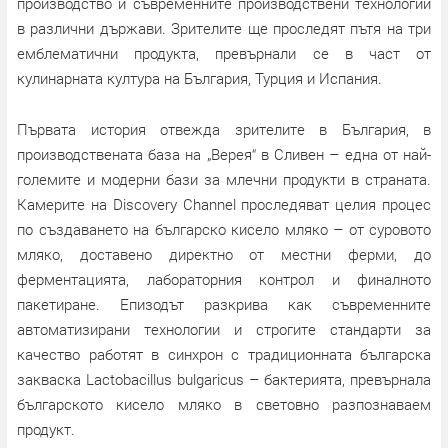
производство и съвременните производствени технологии
в различни държави. Зрителите ще проследят пътя на три
емблематични продукта, превърнали се в част от
кулинарната култура на България, Турция и Испания.
Първата история отвежда зрителите в България, в
производствената база на „Верея“ в Сливен – една от най-
големите и модерни бази за млечни продукти в страната.
Камерите на Discovery Channel проследяват целия процес
по създаването на българско кисело мляко – от суровото
мляко, доставено директно от местни ферми, до
ферментацията, лабораторния контрол и финалното
пакетиране. Епизодът разкрива как съвременните
автоматизирани технологии и строгите стандарти за
качество работят в синхрон с традиционната българска
закваска Lactobacillus bulgaricus – бактерията, превърнала
българското кисело мляко в световно разпознаваем
продукт.