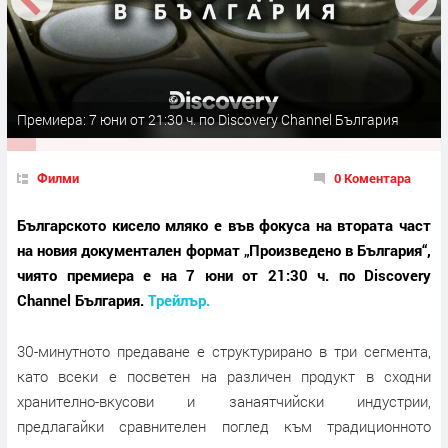
Премиера: 7 юни от 21:30 ч. по Discovery Channel България
Филми
0 Коментара
Българското кисело мляко е във фокуса на втората част
на новия документален формат „Произведено в България“,
чиято премиера е на 7 юни от 21:30 ч. по Discovery
Channel България.
Трейлър.
30-минутното предаване е структурирано в три сегмента,
като всеки е посветен на различен продукт в сходни
хранително-вкусови и занаятчийски индустрии,
предлагайки сравнителен поглед към традиционното