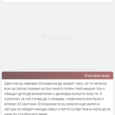
Случаен виц
Един негър навивал блондинка да правят секс, но тя не била
все съгласна понеже му бил много голям. Най-накрая тои и
обещал да бъде внимателен и да вкара колкото иска тя. И
събличат се той почва да го вкарва, главичката ала бала и
влязал 25 сантима. Блондинката му казала още малко а
негъра се обадил някъде извън стаята Супер! Значи мога да се
кача по стълбището вече!