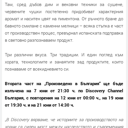
Там, сред дъбов дим и вековни техники за сушене,
червените чушки постепенно придобиват характерния
аромат и наситен цвят на пиментона. От ръчното бране до
бавното смилане с каменни мелници – всяка стъпка е част
от производствен процес, превърнал испанската подправка
в световно разпознаваем продукт.
Три различни вкуса. Три традиции. И един поглед към
хората, технологиите и занаятите зад продуктите, които
познаваме от всекидневието си.
Втората част на „Произведено в България“ ще бъде
излъчена на 7 юни от 21:30 ч. по Discovery Channel
България, с повторения на 12 юни от 00:00 ч., на 19 юни
от 19:30 ч. и на 21 юни от 14:30 ч.
„
В Discovery вярваме, че историите за производството на
храни са силен мост между наследството и съвременния