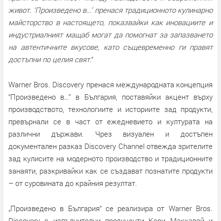
живот. ‘Произведено в…’ пренася традиционното кулинарно
майсторство в настоящето, показвайки как иновациите и
индустриалният мащаб могат да помогнат за запазването
на автентичните вкусове, като същевременно ги правят
достъпни по целия свят
.“
Warner Bros. Discovery пренася международната концепция
“Произведено в…” в България, поставяйки акцент върху
производството, технологиите и историите зад продукти,
превърнали се в част от ежедневието и културата на
различни държави. Чрез визуален и достъпен
документален разказ Discovery Channel отвежда зрителите
зад кулисите на модерното производство и традиционните
занаяти, разкривайки как се създават познатите продукти
– от суровината до крайния резултат.
„Произведено в България“ се реализира от Warner Bros.
Discovery с изпълнителни продуценти Кери Маккавой и