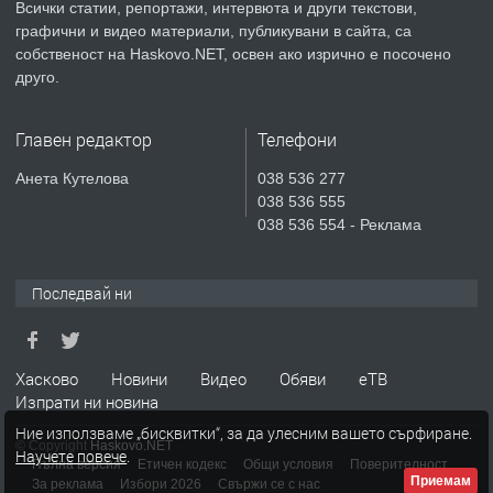
Всички статии, репортажи, интервюта и други текстови,
преди 3 дни
графични и видео материали, публикувани в сайта, са
собственост на Haskovo.NET, освен ако изрично е посочено
ПРЕДЛАГА
СГЛОБЯВАНЕ НА МЕБЕЛИ.
друго.
Главен редактор
Телефони
преди 3 дни
Анета Кутелова
038 536 277
038 536 555
ПРЕДЛАГА
№4119 Едностаен обзаведен
038 536 554 - Реклама
апартамент под наем в кв.
Училищни, гр. Хасково.
Последвай ни
преди 4 дни
ПРЕДЛАГА
Под НАЕМ двустаен Орфей
Хасково
Новини
Видео
Обяви
еТВ
Изпрати ни новина
Ние използваме „бисквитки“, за да улесним вашето сърфиране.
© Copyright
Haskovo.NET
Научете повече
.
преди 16 часа
Пълна версия
Етичен кодекс
Общи условия
Поверителност
Приемам
За реклама
Избори 2026
Свържи се с нас