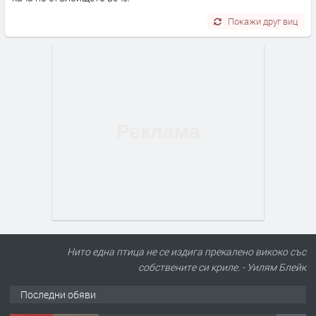
Покажи друг виц
Нито една птица не се издига прекалено викоко със
собствените си криле. - Уилям Блейк
Последни обяви