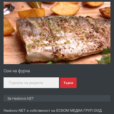
преди 2 дни
ПРЕДЛАГА
№4120 Магазин/Офис под наем в кв.
Любен Каравелов, Хасково-близо до
градската градина!
преди 2 дни
ПРЕДЛАГА
ПРОСТОРЕН ТРИСТАЕН
АПАРТАМЕНТ В НОВА СГРАДА КВ.
Сом на фурна
КУБА
Търси
преди 3 дни
ПРЕДЛАГА
Продавам парцел в гр. Хасково кв.
За Haskovo.NET
Хисаря до ток, вода,канализация,
асфалт 0889 537 426
Haskovo.NET е собственост на ЕСКОМ МЕДИА ГРУП ООД.