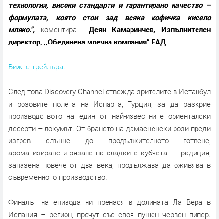
технологии, високи стандарти и гарантирано качество –
формулата, която стои зад всяка кофичка кисело
мляко.",
коментира
Деян Камаринчев, Изпълнителен
директор, ,,Обединена млечна компания“ ЕАД.
Вижте трейлъра.
След това Discovery Channel отвежда зрителите в Истанбул
и розовите полета на Испарта, Турция, за да разкрие
производството на един от най-известните ориенталски
десерти – локумът. От брането на дамасценски рози преди
изгрев слънце до продължителното готвене,
ароматизиране и рязане на сладките кубчета – традиция,
запазена повече от два века, продължава да оживява в
съвременното производство.
Финалът на епизода ни пренася в долината Ла Вера в
Испания – регион, прочут със своя пушен червен пипер.