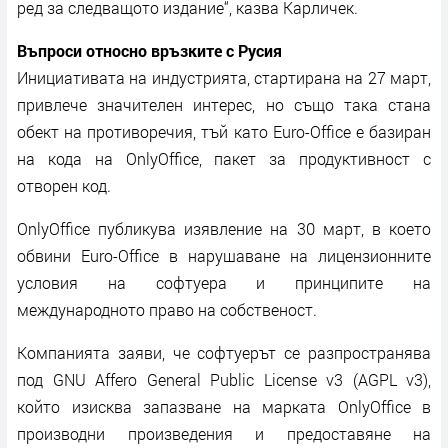
ред за следващото издание“, казва Карличек.
Въпроси относно връзките с Русия
Инициативата на индустрията, стартирана на 27 март,
привлече значителен интерес, но също така стана
обект на противоречия, тъй като Euro-Office е базиран
на кода на OnlyOffice, пакет за продуктивност с
отворен код.
OnlyOffice публикува изявление на 30 март, в което
обвини Euro-Office в нарушаване на лицензионните
условия на софтуера и принципите на
международното право на собственост.
Компанията заяви, че софтуерът се разпространява
под GNU Affero General Public License v3 (AGPL v3),
който изисква запазване на марката OnlyOffice в
производни произведения и предоставяне на