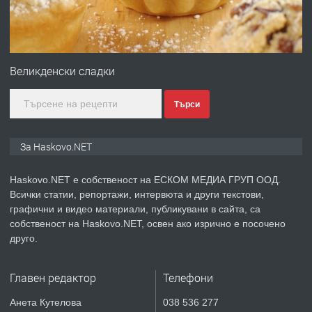
преди 3 дни
ПРЕДЛАГА
№4120 Магазин/Офис под наем в кв.
Любен Каравелов, Хасково-близо до
Великденски сладки
градската градина!
Търси
преди 3 дни
ПРЕДЛАГА
ПРОСТОРЕН ТРИСТАЕН
За Haskovo.NET
АПАРТАМЕНТ В НОВА СГРАДА КВ.
КУБА
Haskovo.NET е собственост на ЕСКОМ МЕДИА ГРУП ООД.
Всички статии, репортажи, интервюта и други текстови,
преди 4 дни
графични и видео материали, публикувани в сайта, са
собственост на Haskovo.NET, освен ако изрично е посочено
ПРЕДЛАГА
Продавам парцел в гр. Хасково кв.
друго.
Хисаря до ток, вода,канализация,
асфалт 0889 537 426
Главен редактор
Телефони
преди 4 дни
Анета Кутелова
038 536 277