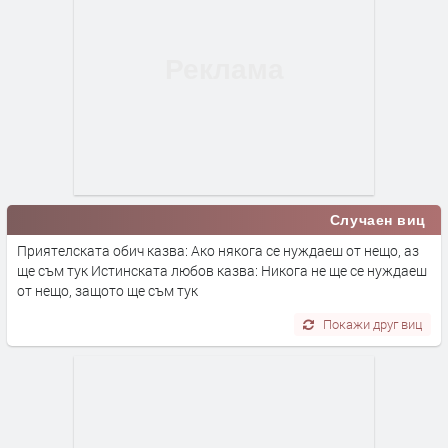
Случаен виц
Приятелската обич казва: Ако някога се нуждаеш от нещо, аз
ще съм тук Истинската любов казва: Никога не ще се нуждаеш
от нещо, защото ще съм тук
Покажи друг виц