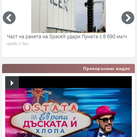
Част на ракета на SpaceX удари Луната с 8 690 км/ч
6
д
преди 2 дни
п
Препоръчано видео