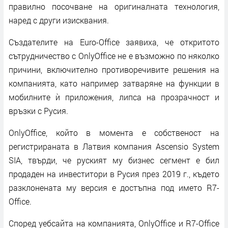
правилно посочване на оригиналната технология,
наред с други изисквания.
Създателите на Euro-Office заявиха, че откритото
сътрудничество с OnlyOffice не е възможно по няколко
причини, включително противоречивите решения на
компанията, като например затваряне на функции в
мобилните ѝ приложения, липса на прозрачност и
връзки с Русия.
OnlyOffice, който в момента е собственост на
регистрираната в Латвия компания Ascensio System
SIA, твърди, че руският му бизнес сегмент е бил
продаден на инвеститори в Русия през 2019 г., където
разклонената му версия е достъпна под името R7-
Office.
Според уебсайта на компанията, OnlyOffice и R7-Office