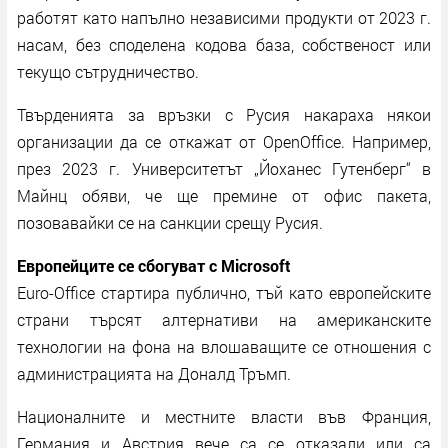
работят като напълно независими продукти от 2023 г.
насам, без споделена кодова база, собственост или
текущо сътрудничество.
Твърденията за връзки с Русия накараха някои
организации да се откажат от OpenOffice. Например,
през 2023 г. Университетът „Йоханес Гутенберг“ в
Майнц обяви, че ще премине от офис пакета,
позовавайки се на санкции срещу Русия.
Европейците се сбогуват с Microsoft
Euro-Office стартира публично, тъй като европейските
страни търсят алтернативи на американските
технологии на фона на влошаващите се отношения с
администрацията на Доналд Тръмп.
Националните и местните власти във Франция,
Германия и Австрия вече са се отказали или са