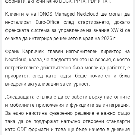
формати, включително DOCX, PPTX, PDF и TXT.
Клиентите на IONOS Managed Nextcloud ще могат да
инсталират Euro-Office след стартирането, докато
френската система за управление на знания XWiki се
очаква да интегрира решението в края на 2026 г.
Франк Карличек, главен изпълнителен директор на
Nextcloud, казва, че предоставянето на версия, с която
потребителите действително биха могли да работят, е
приоритет, след като кодът беше почистен и бяха
внедрени актуализации за сигурност.
„Следващата стъпка е да се работи върху настолните
и мобилните приложения и функциите за интеграция.
За едно наистина суверенно решение е важно също
така да се поддържат напълно отворени стандарти
като ODF формати и това ще бъде начело в дневния