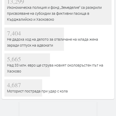
13,299
Икономическа полиция и фонд „Земеделие“ са разкрили
присвояване на субсидии за фиктивни пасища в
Кърджалийско и Хасковско
7,404
Не дадоха ход на делото за отвличане на млада жена
заради отпуск на адвокати
5,665
Над 33 млн. евро ще струва новият околовръстен път на
Хасково
4,687
Моторист пострада при удар с кола