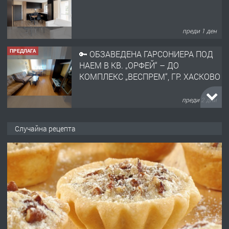
преди 1 ден
ПРЕДЛАГА
🔑 ОБЗАВЕДЕНА ГАРСОНИЕРА ПОД
НАЕМ В КВ. „ОРФЕЙ“ – ДО
КОМПЛЕКС „ВЕСПРЕМ“, ГР. ХАСКОВО
преди 2 дни
ПРЕДЛАГА
НАПЪЛНО ОБЗАВЕДЕН И
Случайна рецепта
ОБОРУДВАН ТРИСТАЕН
АПАРТАМЕНТ В ЦЕНТЪРА НА ГР.
ХАСКОВО
преди 3 дни
ПРЕДЛАГА
Давам гараж под наем