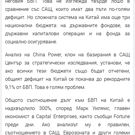
неговия БВП. Това не изглежда твърде лошо в
сравнение със САЩ, които имат два пъти по-голям
дефицит. Но сложната система на Китай има още три
национални бюджета: на държавните фондове, за
държавни капиталови операции и на фонда за
социално осигуряване.
Анализ на China Power, клон на базирания в САЩ
Център за стратегически изследвания, установи, че
ако всички тези бюджети също бъдат отчетени,
общият дефицит на Китай се покачва до рекордните
9,1% от БВП. Това е голям проблем.
Общото съотношение дълг към БВП на Китай е
надхвърлило 300%, според Марк Уилямс, главен
икономист в Capital Enterprises, както съобщи Fortune
преди дни. Ако анализът му е правилен,
съотношението в САЩ, Еврозоната и други големи