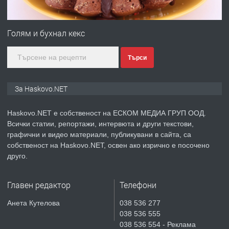
преди 3 дни
Голям и бухнал кекс
ПРЕДЛАГА
Нов апартамент на ул. Липа до
Търси
Езикова гимназия
За Haskovo.NET
преди 3 дни
Haskovo.NET е собственост на ЕСКОМ МЕДИА ГРУП ООД.
ПРЕДЛАГА
🔑 ОБЗАВЕДЕНА ГАРСОНИЕРА ПОД
Всички статии, репортажи, интервюта и други текстови,
НАЕМ В КВ. „ОРФЕЙ“ – ДО
графични и видео материали, публикувани в сайта, са
КОМПЛЕКС „ВЕСПРЕМ“, ГР. ХАСКОВО
собственост на Haskovo.NET, освен ако изрично е посочено
друго.
преди 5 дни
Главен редактор
Телефони
ПРЕДЛАГА
НАПЪЛНО ОБЗАВЕДЕН И
ОБОРУДВАН ТРИСТАЕН
Анета Кутелова
038 536 277
АПАРТАМЕНТ В ЦЕНТЪРА НА ГР.
038 536 555
ХАСКОВО
038 536 554 - Реклама