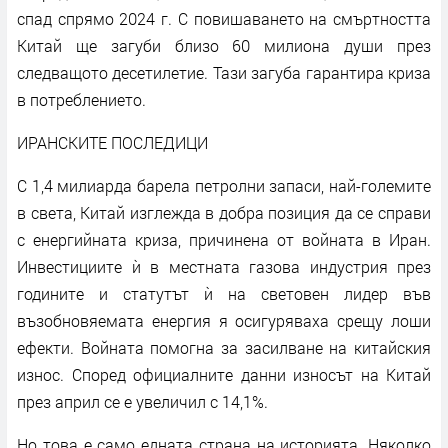
спад спрямо 2024 г. С повишаването на смъртността
Китай ще загуби близо 60 милиона души през
следващото десетилетие. Тази загуба гарантира криза
в потреблението.
ИРАНСКИТЕ ПОСЛЕДИЦИ
С 1,4 милиарда барела петролни запаси, най-големите
в света, Китай изглежда в добра позиция да се справи
с енергийната криза, причинена от войната в Иран.
Инвестициите ѝ в местната газова индустрия през
годините и статутът ѝ на световен лидер във
възобновяемата енергия я осигуряваха срещу лоши
ефекти. Войната помогна за засилване на китайския
износ. Според официалните данни износът на Китай
през април се е увеличил с 14,1%.
Но това е само едната страна на историята. Няколко