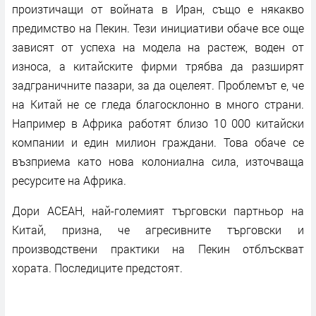
произтичащи от войната в Иран, също е някакво
предимство на Пекин. Тези инициативи обаче все още
зависят от успеха на модела на растеж, воден от
износа, а китайските фирми трябва да разширят
задграничните пазари, за да оцелеят. Проблемът е, че
на Китай не се гледа благосклонно в много страни.
Например в Африка работят близо 10 000 китайски
компании и един милион граждани. Това обаче се
възприема като нова колониална сила, източваща
ресурсите на Африка.
Дори АСЕАН, най-големият търговски партньор на
Китай, призна, че агресивните търговски и
производствени практики на Пекин отблъскват
хората. Последиците предстоят.