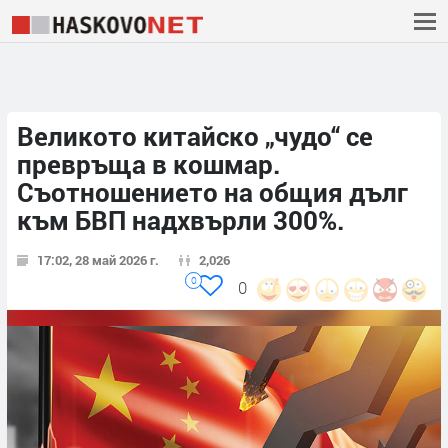
Великото китайско „чудо“ се
превръща в кошмар.
Съотношението на общия дълг
към БВП надхвърли 300%.
17:02, 28 май 2026 г.
2,026
0
0