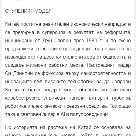
СЧУПЕНИЯТ МОДЕЛ
Китай постигна значителен икономически напредък и
се превърна в суперсила в резултат на реформите,
инициирани от Дън Сяопин през 1980 г. и по-късно
продължени от неговите наследници. Това помогна за
изваждането на десетки милиони хора от бедността и
създаде милиони работни места. Настоящият лидер
Си Дзинпин се фокусира върху самостоятелността и
иновациите във високите технологии, за да направи
Китай глобален лидер в много области, включително
корабостроене, слънчеви панели, вятърни турбини,
роботика и електрически превозни средства. Той също
така е световен лидер в AI и полупроводници.
Но историята на растежа на Китай се основава на
износа, икономически модел, който в момента се