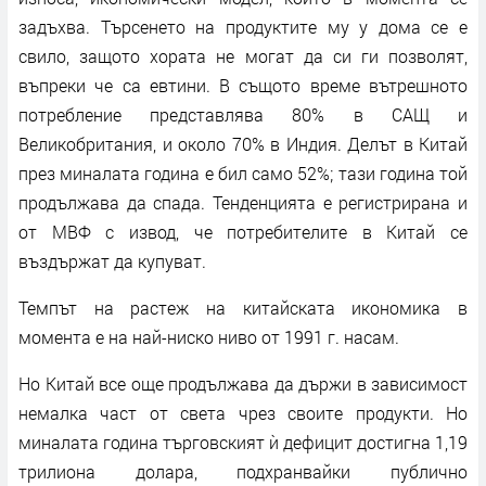
задъхва. Търсенето на продуктите му у дома се е
свило, защото хората не могат да си ги позволят,
въпреки че са евтини. В същото време вътрешното
потребление представлява 80% в САЩ и
Великобритания, и около 70% в Индия. Делът в Китай
през миналата година е бил само 52%; тази година той
продължава да спада. Тенденцията е регистрирана и
от МВФ с извод, че потребителите в Китай се
въздържат да купуват.
Темпът на растеж на китайската икономика в
момента е на най-ниско ниво от 1991 г. насам.
Но Китай все още продължава да държи в зависимост
немалка част от света чрез своите продукти. Но
миналата година търговският ѝ дефицит достигна 1,19
трилиона долара, подхранвайки публично