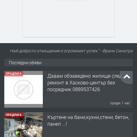
Най-доброто отмъщение е огромният успех." - Франк Синатра
ПРЕДЛАГА
Давам обзаведено жилище след
ремонт в Хасково-център без
Последни обяви
посредник 0889537426
преди 1 час
ПРЕДЛАГА
Къртене на бани,кухни,стени, бетон,
панел ...!
преди 18 часа
ПРЕДЛАГА