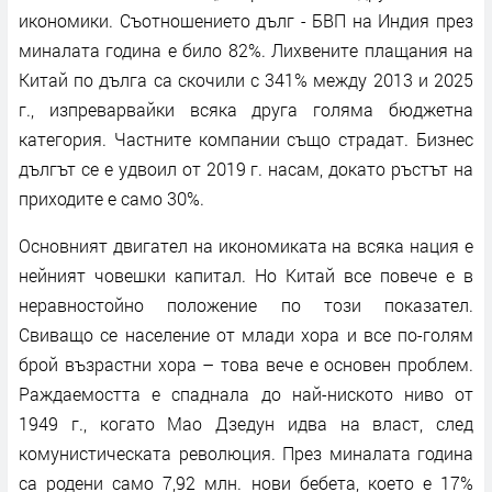
икономики. Съотношението дълг - БВП на Индия през
миналата година е било 82%. Лихвените плащания на
Китай по дълга са скочили с 341% между 2013 и 2025
г., изпреварвайки всяка друга голяма бюджетна
категория. Частните компании също страдат. Бизнес
дългът се е удвоил от 2019 г. насам, докато ръстът на
приходите е само 30%.
Основният двигател на икономиката на всяка нация е
нейният човешки капитал. Но Китай все повече е в
неравностойно положение по този показател.
Свиващо се население от млади хора и все по-голям
брой възрастни хора – това вече е основен проблем.
Раждаемостта е спаднала до най-ниското ниво от
1949 г., когато Мао Дзедун идва на власт, след
комунистическата революция. През миналата година
са родени само 7,92 млн. нови бебета, което е 17%