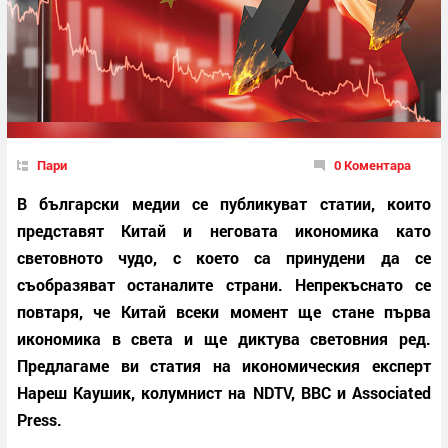
Пари
0 Коментара
В български медии се публикуват статии, които
представят Китай и неговата икономика като
световното чудо, с което са принудени да се
съобразяват останалите страни. Непрекъснато се
повтаря, че Китай всеки момент ще стане първа
икономика в света и ще диктува световния ред.
Предлагаме ви статия на икономическия експерт
Нареш Каушик, колумнист на NDTV, BBC и Associated
Press.