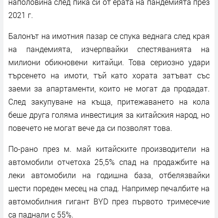
наполовина след пика си от ерата на пандемията през
2021 г.
Балонът на имотния пазар се спука веднага след края
на пандемията, изчерпвайки спестяванията на
милиони обикновени китайци. Това сериозно удари
търсенето на имоти, тъй като хората затъват със
заеми за апартаменти, които не могат да продадат.
След закупуване на къща, притежаването на кола
беше друга голяма инвестиция за китайския народ, но
повечето не могат вече да си позволят това.
По-рано през м. май китайските производители на
автомобили отчетоха 25,5% спад на продажбите на
леки автомобили на годишна база, отбелязвайки
шести пореден месец на спад. Например печалбите на
автомобилния гигант BYD през първото тримесечие
са паднали с 55%.