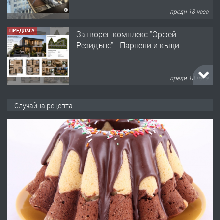
Затворен комплекс "Орфей
Резидънс" - Парцели и къщи
преди 18 часа
ПРЕДЛАГА
Продавам парцел в кв. Младежки
хълм в Хасково без посредници 0889
537 426
Случайна рецепта
преди 18 часа
ПРЕДЛАГА
Давам обзаведено жилище за жена
без брокери 0889 537 426
преди 18 часа
ПРЕДЛАГА
Под НАЕМ двустаен Орфей