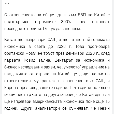
***
Съотношението на общия дълг към БВП на Китай е
надхвърлило огромните 300%. Това показват
последните новини. От тук да започнем.
Китай ще изпревари САЩ и ще стане най-голямата
икономика в света до 2028 г. Това прогнозира
британски мозъчен тръст през декември 2020 г., след
първата Ковид вълна. Центърът за икономика и
бизнес изследвания заяви, че „умелото“ управление на
пандемията от страна на Китай ще даде тласък на
относителния му растеж в сравнение със САЩ и
Европа през следващите години. Пет години по-късно
мозъчният тръст е на друго мнение, че Китай едва ли
ще изпревари американската икономика поне още 15
години. Други анализатори се съмняват, че Пекин