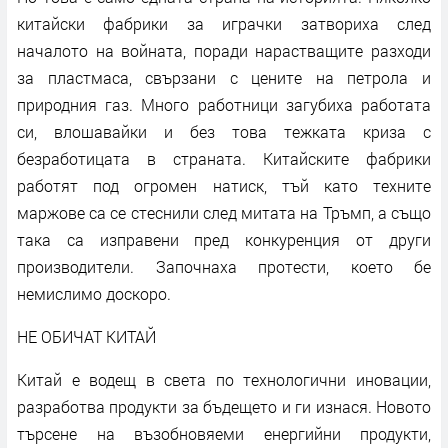
китайски фабрики за играчки затвориха след
началото на войната, поради нарастващите разходи
за пластмаса, свързани с цените на петрола и
природния газ. Много работници загубиха работата
си, влошавайки и без това тежката криза с
безработицата в страната. Китайските фабрики
работят под огромен натиск, тъй като техните
маржове са се стеснили след митата на Тръмп, а също
така са изправени пред конкуренция от други
производители. Започнаха протести, което бе
немислимо доскоро.
НЕ ОБИЧАТ КИТАЙ
Китай е водещ в света по технологични иновации,
разработва продукти за бъдещето и ги изнася. Новото
търсене на възобновяеми енергийни продукти,