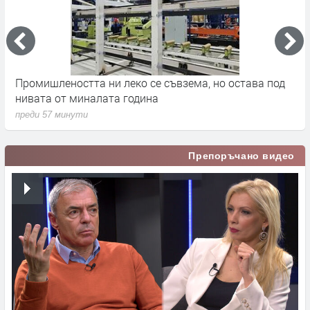
но остава под
Инициативата „Кошница с грижа“ съвсем 
преди 1 час
Препоръчано видео