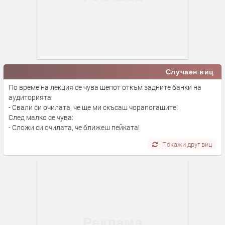
Случаен виц
По време на лекция се чува шепот откъм задните банки на
аудиторията:
- Свали си очилата, че ще ми скъсаш чорапогащите!
След малко се чува:
- Сложи си очилата, че ближеш пейката!
Покажи друг виц