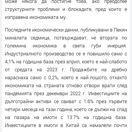
може някога да постигне това, ако преодолее
структурните проблеми и блокадите, пред които е
изправена икономиката му.
Последните икономически данни, публикувани в Пекин
миналата седмица, потвърждават, че втората по
големина икономика в света губи инерция.
Индустриалното производство се е повишило само с
4,1% на годишна база през април, което е най-слабото
от средата на 2023 г. Продажбите на дребно
нараснаха само с 0,2%, което е най-лошото, откакто
икономиката на страната отново отвори врати след
пандемията през декември 2022 г. Инвестициите на
дълготрайни активи се свиват с 1.6% през първите
четири месеца на тази година, което се дължи на спад
на пазара на имоти с 13.7% на годишна база.
Инвестициите в имоти в Китай са намалели почти