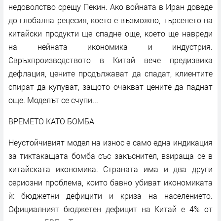
недоволство срещу Пекин. Ако войната в Иран доведе
до глобална рецесия, което е възможно, търсенето на
китайски продукти ще спадне още, което ще навреди
на нейната икономика и индустрия.
Свръхпроизводството в Китай вече предизвика
дефлация, цените продължават да спадат, клиентите
спират да купуват, защото очакват цените да паднат
още. Моделът се счупи...
ВРЕМЕТО КАТО БОМБА
Неустойчивият модел на износ е само една индикация
за тиктакащата бомба със закъснител, взираща се в
китайската икономика. Страната има и два други
сериозни проблема, които бавно убиват икономиката
ѝ: бюджетни дефицити и криза на населението.
Официалният бюджетен дефицит на Китай е 4% от