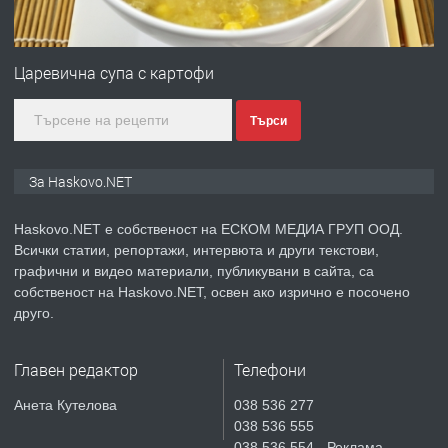
ПРЕДЛАГА
№4120 Магазин/Офис под наем в кв.
Любен Каравелов, Хасково-близо до
Царевична супа с картофи
градската градина!
Търси
преди 4 дни
ПРЕДЛАГА
ПРОСТОРЕН ТРИСТАЕН
За Haskovo.NET
АПАРТАМЕНТ В НОВА СГРАДА КВ.
КУБА
Haskovo.NET е собственост на ЕСКОМ МЕДИА ГРУП ООД.
Всички статии, репортажи, интервюта и други текстови,
преди 5 дни
графични и видео материали, публикувани в сайта, са
собственост на Haskovo.NET, освен ако изрично е посочено
ПРЕДЛАГА
Продавам парцел в гр. Хасково кв.
друго.
Хисаря до ток, вода,канализация,
асфалт 0889 537 426
Главен редактор
Телефони
преди 5 дни
Анета Кутелова
038 536 277
038 536 555
ПРЕДЛАГА
СГЛОБЯВАНЕ НА МЕБЕЛИ.
038 536 554 - Реклама