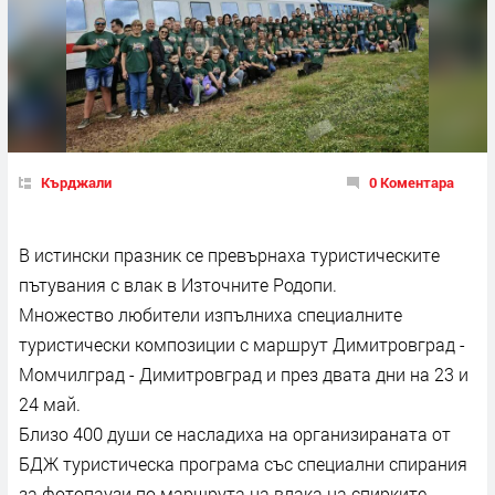
Кърджали
0 Коментара
В истински празник се превърнаха туристическите
пътувания с влак в Източните Родопи.
Множество любители изпълниха специалните
туристически композиции с маршрут Димитровград -
Момчилград - Димитровград и през двата дни на 23 и
24 май.
Близо 400 души се насладиха на организираната от
БДЖ туристическа програма със специални спирания
за фотопаузи по маршрута на влака на спирките