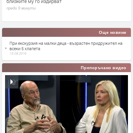
близките му го издирват
п
преди 9 минути
Още новини
При екскурзия на малки деца - възрастен придружител на
всеки 5 хлапета
15.08.2016
Препоръчано видео