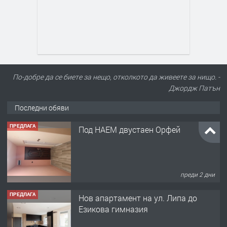
По-добре да се биете за нещо, отколкото да живеете за нищо. -
Джордж Патън
Последни обяви
ПРЕДЛАГА
Под НАЕМ двустаен Орфей
преди 2 дни
ПРЕДЛАГА
Нов апартамент на ул. Липа до
Езикова гимназия