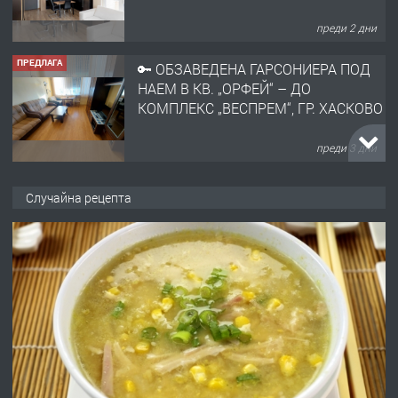
преди 2 дни
ПРЕДЛАГА
🔑 ОБЗАВЕДЕНА ГАРСОНИЕРА ПОД
НАЕМ В КВ. „ОРФЕЙ“ – ДО
КОМПЛЕКС „ВЕСПРЕМ“, ГР. ХАСКОВО
преди 3 дни
ПРЕДЛАГА
НАПЪЛНО ОБЗАВЕДЕН И
Случайна рецепта
ОБОРУДВАН ТРИСТАЕН
АПАРТАМЕНТ В ЦЕНТЪРА НА ГР.
ХАСКОВО
преди 4 дни
ПРЕДЛАГА
Давам гараж под наем
преди 4 дни