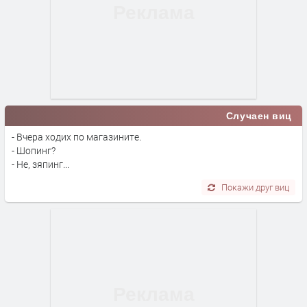
Случаен виц
- Вчера ходих по магазините.
- Шопинг?
- Не, зяпинг...
Покажи друг виц