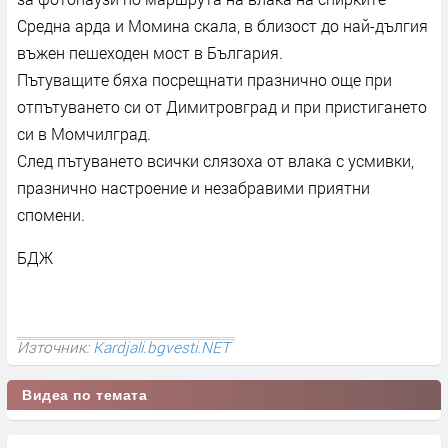
Средна арда и Момина скала, в близост до най-дългия
въжен пешеходен мост в България.
Пътуващите бяха посрещнати празнично още при
отпътуването си от Димитровград и при пристигането
си в Момчилград.
След пътуването всички слязоха от влака с усмивки,
празнично настроение и незабравими приятни
спомени.
БДЖ
Източник:
Kardjali.bgvesti.NET
Видеа по темата