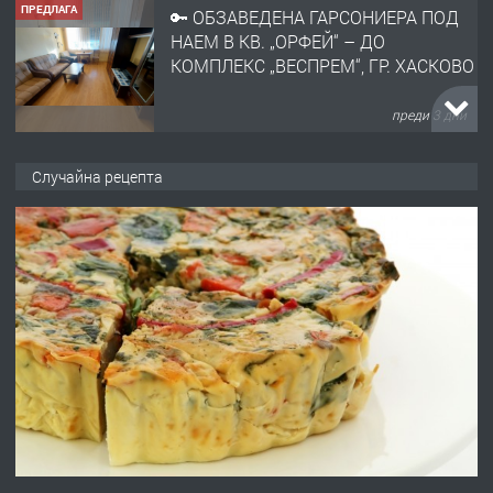
ПРЕДЛАГА
🔑 ОБЗАВЕДЕНА ГАРСОНИЕРА ПОД
НАЕМ В КВ. „ОРФЕЙ“ – ДО
КОМПЛЕКС „ВЕСПРЕМ“, ГР. ХАСКОВО
преди 3 дни
ПРЕДЛАГА
НАПЪЛНО ОБЗАВЕДЕН И
Случайна рецепта
ОБОРУДВАН ТРИСТАЕН
АПАРТАМЕНТ В ЦЕНТЪРА НА ГР.
ХАСКОВО
преди 4 дни
ПРЕДЛАГА
Давам гараж под наем
преди 4 дни
ПРЕДЛАГА
№4120 Магазин/Офис под наем в кв.
Любен Каравелов, Хасково-близо до