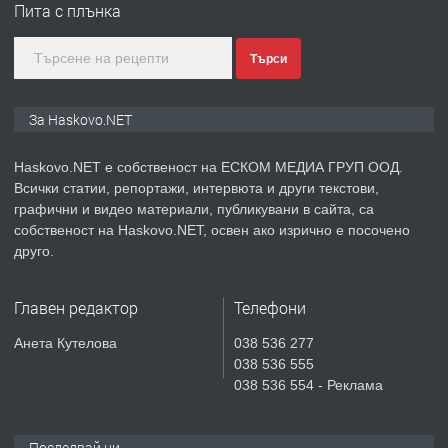
Пита с плънка
градската градина!
Търси
преди 4 дни
ПРЕДЛАГА
ПРОСТОРЕН ТРИСТАЕН
За Haskovo.NET
АПАРТАМЕНТ В НОВА СГРАДА КВ.
КУБА
Haskovo.NET е собственост на ЕСКОМ МЕДИА ГРУП ООД.
Всички статии, репортажи, интервюта и други текстови,
преди 4 дни
графични и видео материали, публикувани в сайта, са
собственост на Haskovo.NET, освен ако изрично е посочено
ПРЕДЛАГА
Продавам парцел в гр. Хасково кв.
друго.
Хисаря до ток, вода,канализация,
асфалт 0889 537 426
Главен редактор
Телефони
преди 4 дни
Анета Кутелова
038 536 277
038 536 555
ПРЕДЛАГА
СГЛОБЯВАНЕ НА МЕБЕЛИ.
038 536 554 - Реклама
Последвай ни