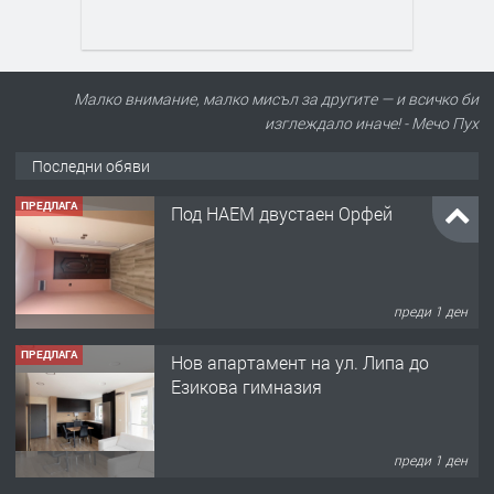
Малко внимание, малко мисъл за другите — и всичко би
изглеждало иначе! - Мечо Пух
Последни обяви
ПРЕДЛАГА
Под НАЕМ двустаен Орфей
преди 1 ден
ПРЕДЛАГА
Нов апартамент на ул. Липа до
Езикова гимназия
преди 1 ден