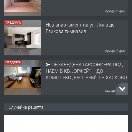
преди 2 дни
ПРЕДЛАГА
Нов апартамент на ул. Липа до
Езикова гимназия
преди 2 дни
ПРЕДЛАГА
🔑 ОБЗАВЕДЕНА ГАРСОНИЕРА ПОД
НАЕМ В КВ. „ОРФЕЙ“ – ДО
КОМПЛЕКС „ВЕСПРЕМ“, ГР. ХАСКОВО
преди 4 дни
ПРЕДЛАГА
НАПЪЛНО ОБЗАВЕДЕН И
Случайна рецепта
ОБОРУДВАН ТРИСТАЕН
АПАРТАМЕНТ В ЦЕНТЪРА НА ГР.
ХАСКОВО
преди 5 дни