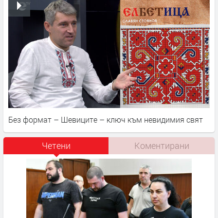
Без формат – Шевиците – ключ към невидимия свят
Четени
Коментирани