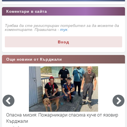
Коментари в сайта
Трябва да сте регистриран потребител за да можете да
коментирате. Правилата -
тук
.
Вход
Още новини от Кърджали
Опасна мисия: Пожарникари спасиха куче от язовир
М
Кърджали
т