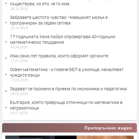
съществува, но ето, че го има
28.10.2025
Забравете шестото чувство: Човешкият мозък е
програмиран за седем сетива
10.10.2025
17-годишната Хана Кайро опровергава 40-годишно
математическо твърдение
14.08.2025
Има само пет правила, които оформят органите
17.07.2025
Освен математика - и повече БЕЛ в училище, намаляват
чуждите езици
17.03.2025
Задават се промени в приема по икономика и педагогика
24.02.2025
България, която превръща отличници по математика в
неграмотници
23.01.2025
Препоръчано видео