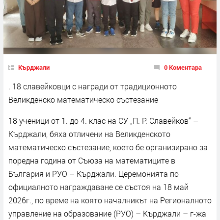
Кърджали
0 Коментара
. 18 славейковци с награди от традиционното
Великденско математическо състезание
18 ученици от 1. до 4. клас на СУ „П. Р. Славейков“ –
Кърджали, бяха отличени на Великденското
математическо състезание, което бе организирано за
поредна година от Съюза на математиците в
България и РУО – Кърджали. Церемонията по
официалното награждаване се състоя на 18 май
2026г., по време на която началникът на Регионалното
управление на образование (РУО) – Кърджали – г-жа