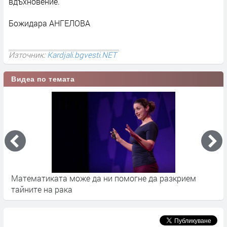
вдъхновение.
Божидара АНГЕЛОВА
Източник:
Kardjali.bgvesti.NET
Видеа по темата
Математиката може да ни помогне да разкрием
С
тайните на рака
п