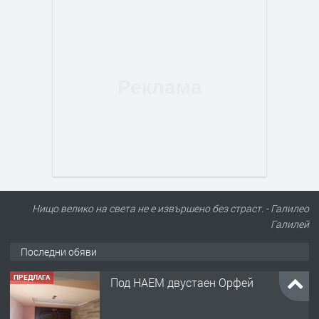
Нищо велико на света не е извършено без страст. - Галилео
Галилей
Последни обяви
ПРЕДЛАГА
Под НАЕМ двустаен Орфей