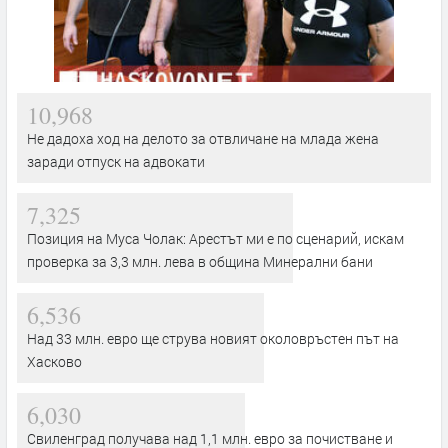
10,968
Не дадоха ход на делото за отвличане на млада жена
заради отпуск на адвокати
7,325
Позиция на Муса Чолак: Арестът ми е по сценарий, искам
проверка за 3,3 млн. лева в община Минерални бани
6,536
Над 33 млн. евро ще струва новият околовръстен път на
Хасково
6,030
Свиленград получава над 1,1 млн. евро за почистване и