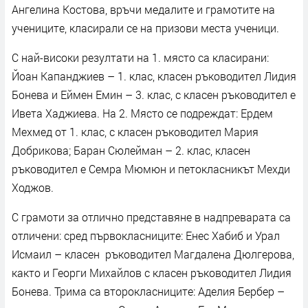
Ангелина Костова, връчи медалите и грамотите на
учениците, класирали се на призови места ученици.
С най-високи резултати на 1. място са класирани:
Йоан Капанджиев – 1. клас, класен ръководител Лидия
Бонева и Еймен Емин – 3. клас, с класен ръководител е
Ивета Хаджиева. На 2. Място се подреждат: Ердем
Мехмед от 1. клас, с класен ръководител Мария
Добрикова; Баран Сюлейман – 2. клас, класен
ръководител е Семра Мюмюн и петокласникът Мехди
Ходжов.
С грамоти за отлично представяне в надпреварата са
отличени: сред първокласниците: Енес Хабиб и Урал
Исмаил – класен ръководител Магдалена Дюлгерова,
както и Георги Михайлов с класен ръководител Лидия
Бонева. Трима са второкласниците: Аделия Бербер –