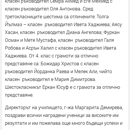
класен ръководител Семра Ахмед и Еге Мехмед с
класен ръководител Оля Антонова. Сред
третокласниците шестима са отличените: Толга
Йълмаз – класен ръководител Ивета Хаджиева; Аясу
Хасан, класен ръководител Диана Ангелова; Фуркан
Осман и Мете Мустафа, класен ръководител Галя
Робова и Асрън Халил с класен ръководител Ивета
Хаджиева. От 4. клас с грамоти за отлично
представяне са: Божидар Христов с класен
ръководител Йорданка Раева и Мелек Али, чийто
класен ръководител е Мария Димитрова.
Шестокласникът Еркан Юсуф е с грамота за отлично
представяне.
Директорът на училището, г-жа Маргарита Демирева,
поздрави всички наградени ученици за високите им
резултати и им пожелава още много бъдещи успехи и