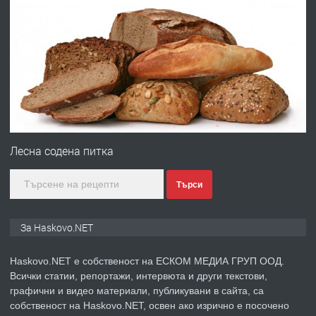
ПРЕДЛАГА
Давам гараж под наем
преди 5 дни
ПРЕДЛАГА
№4120 Магазин/Офис под наем в кв.
Любен Каравелов, Хасково-близо до
Лесна содена питка
градската градина!
Търси
преди 5 дни
ПРЕДЛАГА
ПРОСТОРЕН ТРИСТАЕН
За Haskovo.NET
АПАРТАМЕНТ В НОВА СГРАДА КВ.
КУБА
Haskovo.NET е собственост на ЕСКОМ МЕДИА ГРУП ООД.
Всички статии, репортажи, интервюта и други текстови,
преди 6 дни
графични и видео материали, публикувани в сайта, са
собственост на Haskovo.NET, освен ако изрично е посочено
ПРЕДЛАГА
Продавам парцел в гр. Хасково кв.