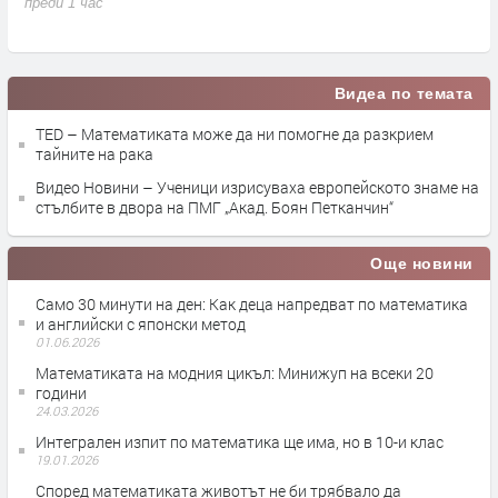
ю
преди 1 час
п
Видеа по темата
TED – Математиката може да ни помогне да разкрием
тайните на рака
Видео Новини – Ученици изрисуваха европейското знаме на
стълбите в двора на ПМГ „Акад. Боян Петканчин“
Още новини
Само 30 минути на ден: Как деца напредват по математика
и английски с японски метод
01.06.2026
Математиката на модния цикъл: Минижуп на всеки 20
години
24.03.2026
Интегрален изпит по математика ще има, но в 10-и клас
19.01.2026
Според математиката животът не би трябвало да