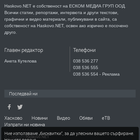
КУБА
Haskovo.NET е собственост на ЕСКОМ МЕДИА ГРУП ООД.
Всички статии, репортажи, интервюта и други текстови,
преди 4 дни
графични и видео материали, публикувани в сайта, са
собственост на Haskovo.NET, освен ако изрично е посочено
ПРЕДЛАГА
Продавам парцел в гр. Хасково кв.
друго.
Хисаря до ток, вода,канализация,
асфалт 0889 537 426
Главен редактор
Телефони
преди 4 дни
Анета Кутелова
038 536 277
038 536 555
ПРЕДЛАГА
СГЛОБЯВАНЕ НА МЕБЕЛИ.
038 536 554 - Реклама
Последвай ни
преди 4 дни
ПРЕДЛАГА
№4119 Едностаен обзаведен
Хасково
Новини
Видео
Обяви
еТВ
апартамент под наем в кв.
Изпрати ни новина
Училищни, гр. Хасково.
Ние използваме „бисквитки“, за да улесним вашето сърфиране.
© Copyright
Haskovo.NET
Научете повече
.