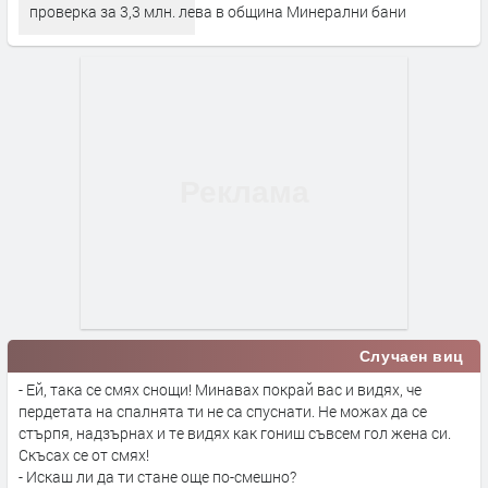
проверка за 3,3 млн. лева в община Минерални бани
Случаен виц
- Ей, така се смях снощи! Минавах покрай вас и видях, че
пердетата на спалнята ти не са спуснати. Не можах да се
стърпя, надзърнах и те видях как гониш съвсем гол жена си.
Скъсах се от смях!
- Искаш ли да ти стане още по-смешно?