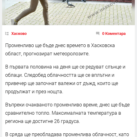
Хасково
0 Коментара
Променливо ще бъде днес времето в Хасковска
област, прогнозират метеоролозите.
В първата половина на деня ще се редуват слънце и
облаци. Следобед облачността ще се вплътни и
привечер ще започнат валежи от дъжд, които ще
продължат и през нощта.
Въпреки очакваното променливо време, днес ще бъде
сравнително топло. Максималната температура в
региона ще достигне 26 градуса.
В сряда ще преобладава променлива облачност, като