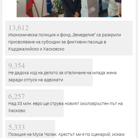
13,612
Икономическа полиция и фонд „Земеделие“ са разкрили
присвояване на субсидии за фиктивни пасища в
Кърджалийско и Хасковско
9,354
Не дадоха ход на делото за отвличане на млада жена
заради отпуск на адвокати
6,257
Над 33 млн. евро ще струва новият околовръстен път на
Хасково
5,333
Позиция на Муса Чолак: Арестът ми е по сценарий, искам