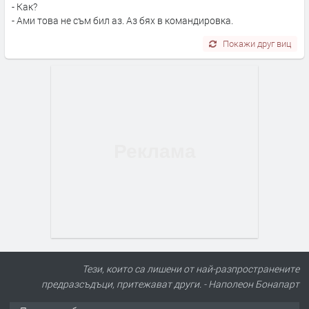
- Как?
- Ами това не съм бил аз. Аз бях в командировка.
Покажи друг виц
Тези, които са лишени от най-разпространените
предразсъдъци, притежават други. - Наполеон Бонапарт