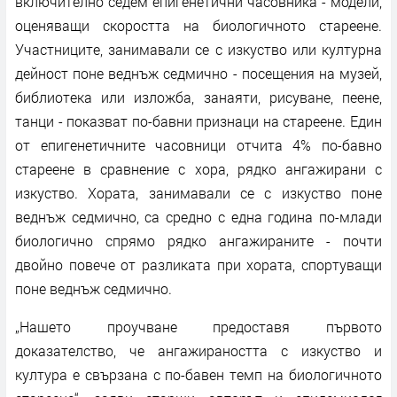
включително седем епигенетични часовника - модели,
оценяващи скоростта на биологичното стареене.
Участниците, занимавали се с изкуство или културна
дейност поне веднъж седмично - посещения на музей,
библиотека или изложба, занаяти, рисуване, пеене,
танци - показват по-бавни признаци на стареене. Един
от епигенетичните часовници отчита 4% по-бавно
стареене в сравнение с хора, рядко ангажирани с
изкуство. Хората, занимавали се с изкуство поне
веднъж седмично, са средно с една година по-млади
биологично спрямо рядко ангажираните - почти
двойно повече от разликата при хората, спортуващи
поне веднъж седмично.
„Нашето проучване предоставя първото
доказателство, че ангажираността с изкуство и
култура е свързана с по-бавен темп на биологичното