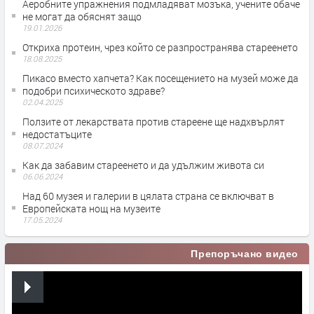
Аеробните упражнения подмладяват мозъка, учените обаче
не могат да обяснят защо
19.01.2026
Откриха протеин, чрез който се разпространява стареенето
18.08.2025
Пикасо вместо хапчета? Как посещението на музей може да
подобри психическото здраве?
02.04.2025
Ползите от лекарствата против стареене ще надхвърлят
недостатъците
08.07.2024
Как да забавим стареенето и да удължим живота си
06.06.2024
Над 60 музея и галерии в цялата страна се включват в
Европейската нощ на музеите
17.05.2024
Препоръчано видео