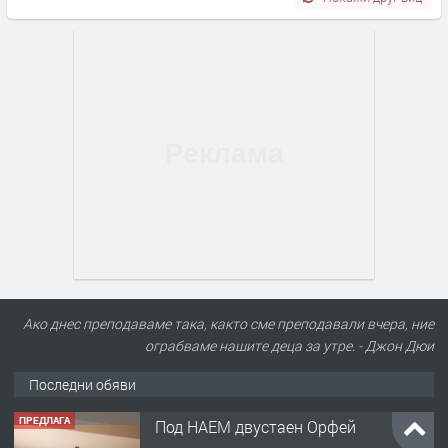
Ако днес преподаваме така, както сме преподавали вчера, ние
ограбваме нашите деца за утре. - Джон Дюи
Последни обяви
ПРЕДЛАГА
Под НАЕМ двустаен Орфей