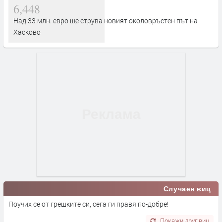
6,448
Над 33 млн. евро ще струва новият околовръстен път на
Хасково
Случаен виц
Поучих се от грешките си, сега ги правя по-добре!
Покажи друг виц