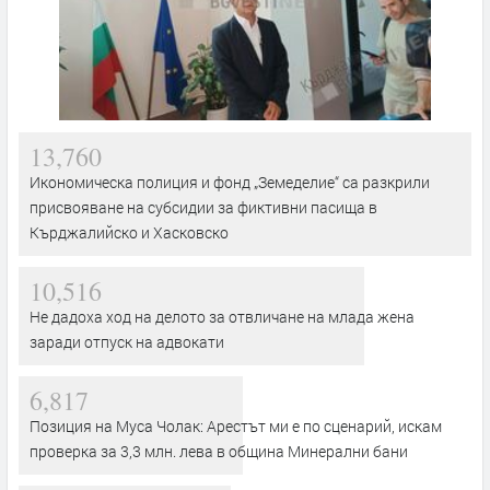
13,760
Икономическа полиция и фонд „Земеделие“ са разкрили
присвояване на субсидии за фиктивни пасища в
Кърджалийско и Хасковско
10,516
Не дадоха ход на делото за отвличане на млада жена
заради отпуск на адвокати
6,817
Позиция на Муса Чолак: Арестът ми е по сценарий, искам
проверка за 3,3 млн. лева в община Минерални бани