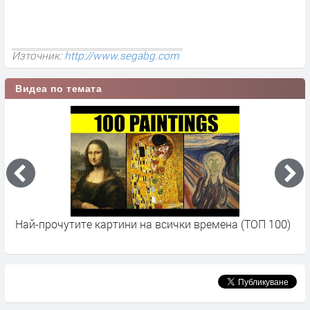
Източник:
http://www.segabg.com
Видеа по темата
Най-прочутите картини на всички времена (ТОП 100)
А
к