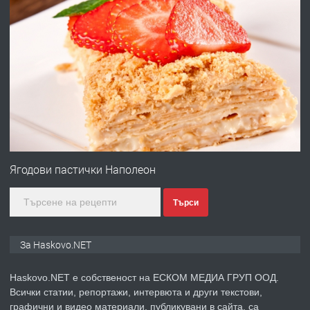
ХАСКОВО
преди 4 дни
ПРЕДЛАГА
Давам гараж под наем
преди 4 дни
ПРЕДЛАГА
№4120 Магазин/Офис под наем в кв.
Любен Каравелов, Хасково-близо до
Ягодови пастички Наполеон
градската градина!
Търси
преди 4 дни
ПРЕДЛАГА
ПРОСТОРЕН ТРИСТАЕН
За Haskovo.NET
АПАРТАМЕНТ В НОВА СГРАДА КВ.
КУБА
Haskovo.NET е собственост на ЕСКОМ МЕДИА ГРУП ООД.
Всички статии, репортажи, интервюта и други текстови,
преди 5 дни
графични и видео материали, публикувани в сайта, са