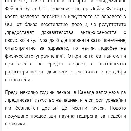
стареене“, заяви старши авторът и епидемиолог
Фейфей Бу от UCL. Водещият автор Дейзи Фансорт,
която изследва ползите на изкуството за здравето в
UCL от близо десетилетие, посочи, че резултатите
„предоставят доказателства ангажираността с
изкуство и култура да бъде призната като поведение,
благоприятно за здравето, по начин, подобен на
физическите упражнения“. Откритията са най-силни
при хората на средна възраст, а по-голямото
разнообразие от дейности е свързано с по-добри
показатели.
Преди няколко години лекари в Канада започнаха да
„предписват“ изкуство на пациентите си, осигурявайки
им безплатен достъп до местни музеи. Новото
проучване предоставя научна подкрепа за подобни
практики.