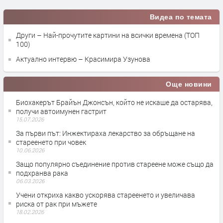
Видеа по темата
Други – Най-прочутите картини на всички времена (ТОП
100)
Актуално интервю – Красимира Узунова
Още новини
Биохакерът Брайън Джонсън, който не искаше да остарява,
получи автоимунен гастрит
15.07.2026
За първи път: Инжектираха лекарство за обръщане на
стареенето при човек
10.06.2026
Защо популярно съединение против стареене може също да
подхранва рака
06.03.2026
Учени откриха какво ускорява стареенето и увеличава
риска от рак при мъжете
18.02.2026