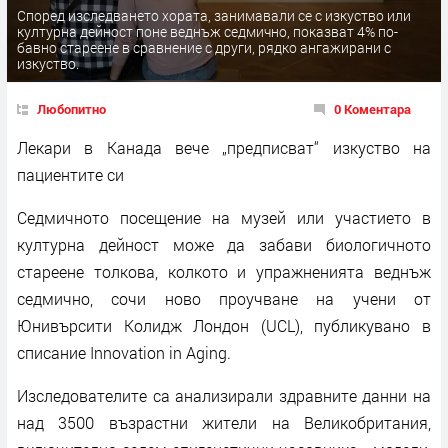
Според изследването хората, занимавали се с изкуство или
културна дейност поне веднъж седмично, показват 4% по-
бавно стареене в сравнение с други, рядко ангажирани с
изкуство.
Любопитно
0 Коментара
Лекари в Канада вече „предписват“ изкуство на
пациентите си
Седмичното посещение на музей или участието в
културна дейност може да забави биологичното
стареене толкова, колкото и упражненията веднъж
седмично, сочи ново проучване на учени от
Юнивърсити Колидж Лондон (UCL), публикувано в
списание Innovation in Aging.
Изследователите са анализирали здравните данни на
над 3500 възрастни жители на Великобритания,