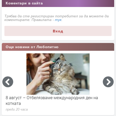
Коментари в сайта
Трябва да сте регистриран потребител за да можете да
коментирате. Правилата -
тук
.
Вход
Още новини от Любопитно
8 август – Отбелязваме международния ден на
С
котката
п
преди 20 часа
п