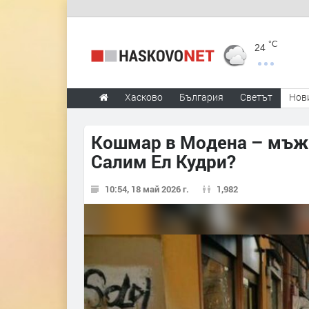
°C
24
Хасково
България
Светът
Нов
Кошмар в Модена – мъж п
Салим Ел Кудри?
10:54, 18 май 2026 г.
1,982