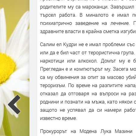
родителите му са мароканци. Завършил 
търсел работа. В миналото е имал п
психиатрично заведение на лечение. 
здравните власти в крайна сметка изгуби
Салим ел Кудри не е имал проблеми със 
или да е бил част от терористична група.
наркотици или алкохол. Домът му е б
Прегледан е и компютърът му. Засега мо
са му обвинения за опит за масово убий
тероризъм. По време на разпитите напа
отказал да отговаря на въпроси на раз
роднини и познати на мъжа, като някои о
защото не успявал да си намери рабо
известно време.
Прокурорът на Модена Лука Мазини о