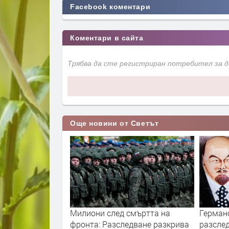
Facebook коментари
Коментари в сайта
Трябва да сте регистриран потребител за 
Още новини от Светът
ори с пожарите
Милиони след смъртта на
Герман
нологиите vs.
фронта: Разследване разкрива
разслед