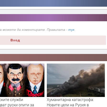
да можете да коментирате. Правилата -
тук
.
Вход
ските служби
Хуманитарна катастрофа:
ват руски опити за
Новите цели на Русия в