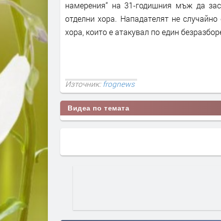
намерения“ на 31-годишния мъж да зас
отделни хора. Нападателят не случайно 
хора, които е атакувал по един безразбо
Източник:
frognews
Видеа по темата