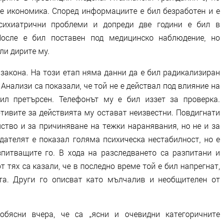
е икономика. Според информациите е бил безработен и е
сихиатрични проблеми и допреди две години е бил в
После е бил поставен под медицинско наблюдение, но
ли дирите му.
закона. На този етап няма данни да е бил радикализиран
 Анализи са показали, че той не е действал под влияние на
ил претърсен. Телефонът му е бил иззет за проверка.
тивите за действията му остават неизвестни. Повдигнати
ство и за причиняване на тежки наранявания, но не и за
дателят е показал голяма психическа нестабилност, но е
питващите го. В хода на разследването са разпитани и
т тях са казали, че в последно време той е бил напрегнат,
та. Други го описват като мълчалив и необщителен от
бясни вчера, че са „ясни и очевидни категоричните