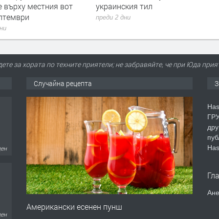
е върху местния вот
украинския тил
ептември
преди 2 дни
дни
дете за хората по техните приятели; не забравяйте, че при Юда прия
Случайна рецепта
З
Has
ГРУ
дру
пуб
Has
ден
Гл
Ане
Американски есенен пунш
ден