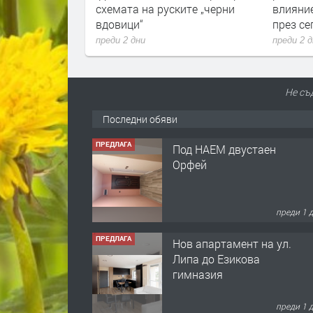
и
схемата на руските „черни
влияни
вдовици“
през с
преди 2 дни
преди 2 
Не съ
Последни обяви
ПРЕДЛАГА
Под НАЕМ двустаен
Орфей
преди 1 
ПРЕДЛАГА
Нов апартамент на ул.
Липа до Езикова
гимназия
преди 1 