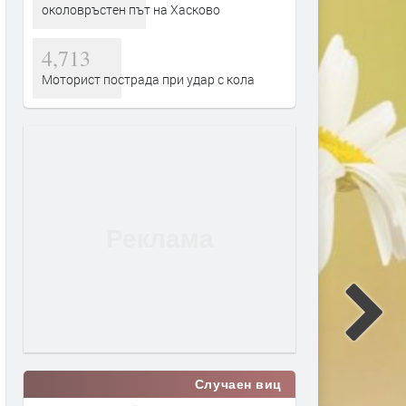
околовръстен път на Хасково
4,713
Моторист пострада при удар с кола
Случаен виц