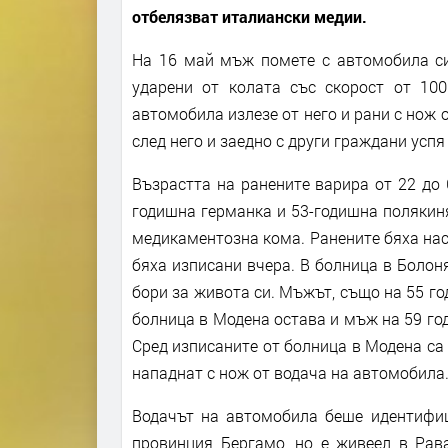
отбелязват италиански медии.
На 16 май мъж помете с автомобила си
ударени от колата със скорост от 100
автомобила излезе от него и рани с нож 
след него и заедно с други граждани успя
Възрастта на ранените варира от 22 до 
годишна германка и 53-годишна полякиня
медикаментозна кома. Ранените бяха нас
бяха изписани вчера. В болница в Болоня
бори за живота си. Мъжът, също на 55 год
болница в Модена остава и мъж на 59 год
Сред изписаните от болница в Модена са 
нападнат с нож от водача на автомобила
Водачът на автомобила беше идентифиц
провинция Бергамо, но е живеел в Рав