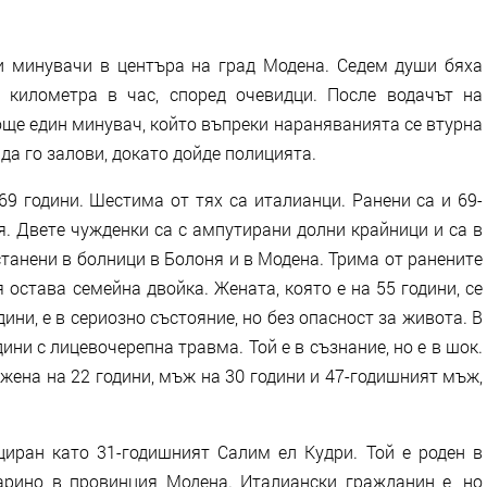
 минувачи в центъра на град Модена. Седем души бяха
 километра в час, според очевидци. После водачът на
още един минувач, който въпреки нараняванията се втурна
 да го залови, докато дойде полицията.
69 години. Шестима от тях са италианци. Ранени са и 69-
. Двете чужденки са с ампутирани долни крайници и са в
танени в болници в Болоня и в Модена. Трима от ранените
 остава семейна двойка. Жената, която е на 55 години, се
ини, е в сериозно състояние, но без опасност за живота. В
ини с лицевочерепна травма. Той е в съзнание, но е в шок.
жена на 22 години, мъж на 30 години и 47-годишният мъж,
.
иран като 31-годишният Салим ел Кудри. Той е роден в
арино в провинция Модена. Италиански гражданин е, но