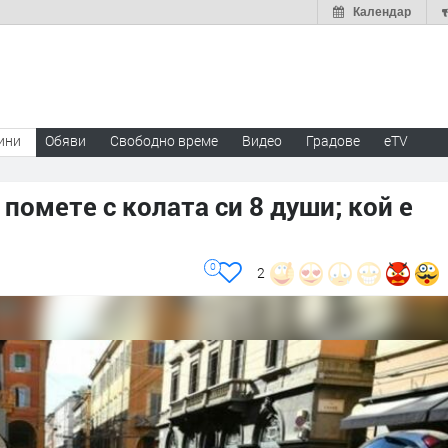
Календар
ини
Обяви
Свободно време
Видео
Градове
eTV
омете с колата си 8 души; кой е
0
2