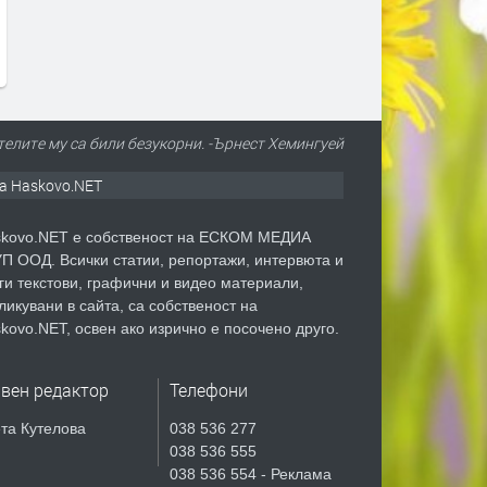
трафикантите?
преди 2 дни
преди 2 дни
телите му са били безукорни. -Ърнест Хемингуей
а Haskovo.NET
kovo.NET е собственост на ЕСКОМ МЕДИА
П ООД. Всички статии, репортажи, интервюта и
ги текстови, графични и видео материали,
ликувани в сайта, са собственост на
kovo.NET, освен ако изрично е посочено друго.
авен редактор
Телефони
та Кутелова
038 536 277
038 536 555
038 536 554 - Реклама