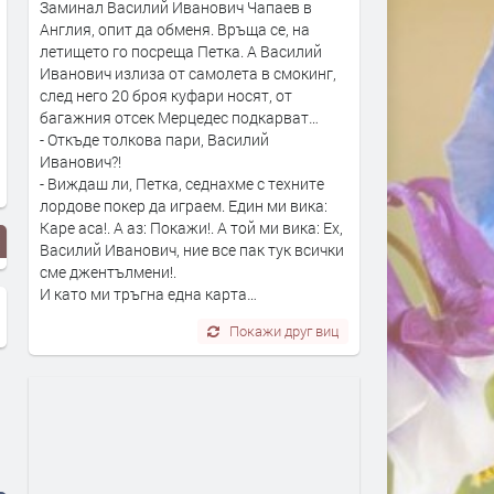
Заминал Василий Иванович Чапаев в
Англия, опит да обменя. Връща се, на
летището го посреща Петка. А Василий
Иванович излиза от самолета в смокинг,
след него 20 броя куфари носят, от
багажния отсек Мерцедес подкарват…
- Откъде толкова пари, Василий
Иванович?!
- Виждаш ли, Петка, седнахме с техните
лордове покер да играем. Един ми вика:
Каре аса!. А аз: Покажи!. А той ми вика: Ех,
Василий Иванович, ние все пак тук всички
сме джентълмени!.
И като ми тръгна една карта…
Покажи друг виц