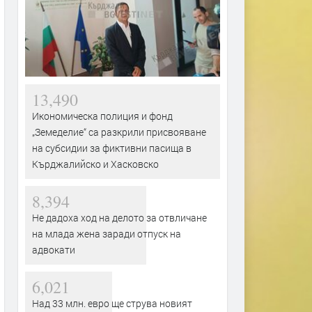
13,490
Икономическа полиция и фонд
„Земеделие“ са разкрили присвояване
на субсидии за фиктивни пасища в
Кърджалийско и Хасковско
8,394
Не дадоха ход на делото за отвличане
на млада жена заради отпуск на
адвокати
6,021
Над 33 млн. евро ще струва новият