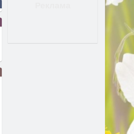
Дрон с експлозив е открит на
Сеута след трагедията: К
летището в Лайпциг
виновен – Испания, Маро