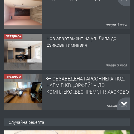
преди 3 часа
ПРЕДЛАГА
Нов апартамент на ул. Липа до
Езикова гимназия
преди 3 часа
ПРЕДЛАГА
🔑 ОБЗАВЕДЕНА ГАРСОНИЕРА ПОД
НАЕМ В КВ. „ОРФЕЙ“ – ДО
КОМПЛЕКС „ВЕСПРЕМ“, ГР. ХАСКОВО
преди 1 ден
ПРЕДЛАГА
НАПЪЛНО ОБЗАВЕДЕН И
ОБОРУДВАН ТРИСТАЕН
Случайна рецепта
АПАРТАМЕНТ В ЦЕНТЪРА НА ГР.
ХАСКОВО