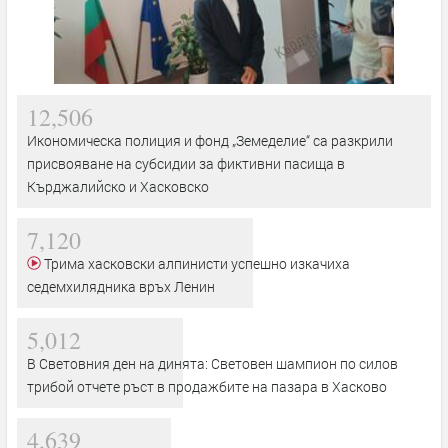
12,506
Икономическа полиция и фонд „Земеделие“ са разкрили
присвояване на субсидии за фиктивни пасища в
Кърджалийско и Хасковско
7,120
Трима хасковски алпинисти успешно изкачиха
седемхилядника връх Ленин
5,012
В Световния ден на динята: Световен шампион по силов
трибой отчете ръст в продажбите на пазара в Хасково
4,639