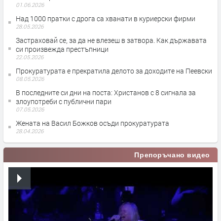
01.06.2026
Над 1000 пратки с дрога са хванати в куриерски фирми
28.05.2026
Застраховай се, за да не влезеш в затвора. Как държавата
си произвежда престъпници
22.05.2026
Прокуратурата е прекратила делото за доходите на Пеевски
08.05.2026
В последните си дни на поста: Христанов с 8 сигнала за
злоупотреби с публични пари
07.05.2026
Жената на Васил Божков осъди прокуратурата
28.04.2026
Препоръчано видео