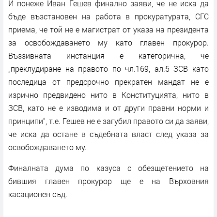
И понеже Иван Гешев финално заяви, че не иска да
бъде възстановен на работа в прокуратурата, СГС
приема, че той не е магистрат от указа на президента
за освобождаването му като главен прокурор.
Въззивната инстанция е категорична, че
„преклудиране на правото по чл.169, ал.5 ЗСВ като
последица от предсрочно прекратен мандат не е
изрично предвидено нито в Конституцията, нито в
ЗСВ, като не е изводима и от други правни норми и
принципи“, т.е. Гешев не е загубил правото си да заяви,
че иска да остане в съдебната власт след указа за
освобождаването му.
Финалната дума по казуса с обезщетението на
бившия главен прокурор ще е на Върховния
касационен съд.