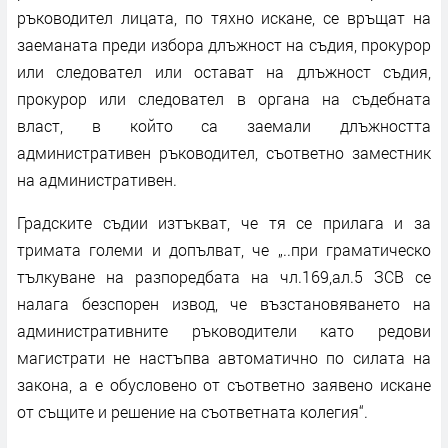
ръководител лицата, по тяхно искане, се връщат на
заеманата преди избора длъжност на съдия, прокурор
или следовател или остават на длъжност съдия,
прокурор или следовател в органа на съдебната
власт, в който са заемали длъжността
административен ръководител, съответно заместник
на административен.
Градските съдии изтъкват, че тя се прилага и за
тримата големи и допълват, че „..при граматическо
тълкуване на разпоредбата на чл.169,ал.5 ЗСВ се
налага безспорен извод, че възстановяването на
административните ръководители като редови
магистрати не настъпва автоматично по силата на
закона, а е обусловено от съответно заявено искане
от същите и решение на съответната колегия“.