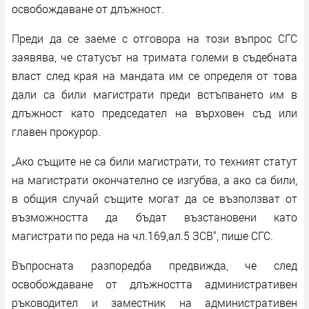
освобождаване от длъжност.
Преди да се заеме с отговора на този въпрос СГС
заявява, че статусът на тримата големи в съдебната
власт след края на мандата им се определя от това
дали са били магистрати преди встъпването им в
длъжност като председател на върховен съд или
главен прокурор.
„Ако същите не са били магистрати, то техният статут
на магистрати окончателно се изгубва, а ако са били,
в общия случай същите могат да се възползват от
възможността да бъдат възстановени като
магистрати по реда на чл.169,ал.5 ЗСВ“, пише СГС.
Въпросната разпоредба предвижда, че след
освобождаване от длъжността административен
ръководител и заместник на административен