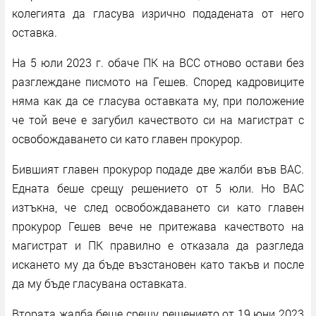
колегията да гласува изрично подадената от него
оставка.
На 5 юли 2023 г. обаче ПК на ВСС отново остави без
разглеждане писмото на Гешев. Според кадровиците
няма как да се гласува оставката му, при положение
че той вече е загубил качеството си на магистрат с
освобождаването си като главен прокурор.
Бившият главен прокурор подаде две жалби във ВАС.
Едната беше срещу решението от 5 юли. Но ВАС
изтъкна, че след освобождаването си като главен
прокурор Гешев вече не притежава качеството на
магистрат и ПК правилно е отказала да разгледа
искането му да бъде възстановен като такъв и после
да му бъде гласувана оставката.
Втората жалба беше срещу решението от 19 юни 2023