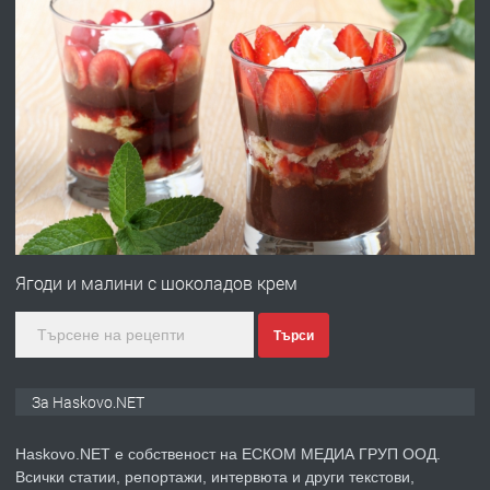
преди 2 дни
ПРЕДЛАГА
Давам гараж под наем
преди 2 дни
ПРЕДЛАГА
№4120 Магазин/Офис под наем в кв.
Любен Каравелов, Хасково-близо до
градската градина!
Ягоди и малини с шоколадов крем
преди 2 дни
Търси
ПРЕДЛАГА
ПРОСТОРЕН ТРИСТАЕН
АПАРТАМЕНТ В НОВА СГРАДА КВ.
КУБА
За Haskovo.NET
преди 3 дни
Haskovo.NET е собственост на ЕСКОМ МЕДИА ГРУП ООД.
Всички статии, репортажи, интервюта и други текстови,