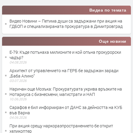
Видеа по темата
Видео Новини – Петима души са задържани при акция на
ГДБОП и специализираната прокуратура в Димитровград
Още новини
Е-79: Къде потънаха милионите и кой опъна прокурорски
чадър?
04.08.2026
Архитект от управлението на ГЕРБ бе задържан заради
„Баба Алино“
03.07.2026
Наричан още Мозъка: Прокуратурата укрива връзките на
Нотариуса с бизнесмени, магистрати и НАП
10.06.2026
Сарафов е бил информиран от ДАНС за дейността на КУБ
във Варна
04.06.2026
При акция срещу наркоразпространението бе открит
хеликоптер