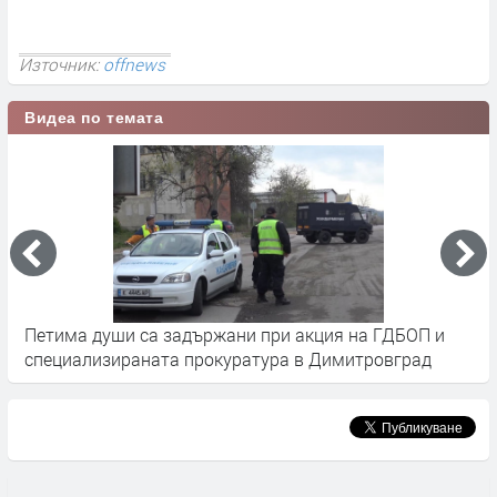
Източник:
offnews
Видеа по темата
държани при акция на ГДБОП и
Прокурори и вещи лица 
прокуратура в Димитровград