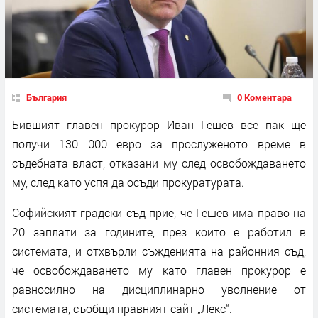
България
0 Коментара
Бившият главен прокурор Иван Гешев все пак ще
получи 130 000 евро за прослуженото време в
съдебната власт, отказани му след освобождаването
му, след като успя да осъди прокуратурата.
Софийският градски съд прие, че Гешев има право на
20 заплати за годините, през които е работил в
системата, и отхвърли съжденията на районния съд,
че освобождаването му като главен прокурор е
равносилно на дисциплинарно уволнение от
системата, съобщи правният сайт „Лекс“.