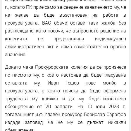
г., когато ПК прие само за сведение заявлението му, че
не желае да бъде възстановен на работа в
прокуратурата. ВАС обаче остави тази жалба без
разглеждане, като посочи, че въпросното решение на
колегията не представлява индивидуален
административен акт и няма самостоятелно правно
значение.
Докато чака Прокурорската колегия да се произнесе
по писмото му, с което настоява да бъде гласувана
оставката му, Иван Гешев поде молба в
прокуратурата, с която поиска да бъде оформена
трудовата му книжка и да му бъде изплатено
обезщетение от 20 заплати. На 10 юли 2023 г.
тогавашният и.ф. главен прокурор Борислав Сарафов
издаде заповед, че не му се дължат никакви
обезщетения.