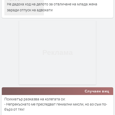
Не дадоха ход на делото за отвличане на млада жена
заради отпуск на адвокати
Случаен виц
Психиатър разказва на колегата си:
- Непрекъснато ме преследват гениални мисли, но аз съм по-
бърз от тях!