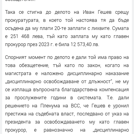
Така се стигна до делото на Иван Гешев срещу
прокуратурата, в което той настоява тя да бъде
осъдена да му плати 20-те заплати с лихвите. Сумата
е 251 468 лева, тъй като заплата му като главен
прокурор през 2023 г. е била 12 573,40 лв.
Спорният момент по делото е дали той има право на
това обезщетение, тъй като по закон, когато на
магистрата е наложено дисциплинарно наказание
„дисциплинарно освобождаване от длъжност“, не му
се изплаща въпросната благодарствена компенсация
за прослужените години в системата. Т.е. дали
решението на Пленума на ВСС, че Гешев е уронил
престижа на съдебната власт, последвано от указ на
президента за освобождаването му като главен
прокурор, е равнозначно на „дисциплинарно