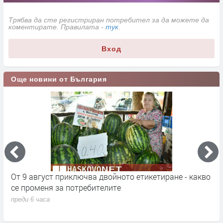
Трябва да сте регистриран потребител за да можете да
коментирате. Правилата -
тук
.
Вход
Още новини от България
т приключва двойното етикетиране - какво
Млад пилот нап
 за потребителите
към Румен Раде
преди 6 часа