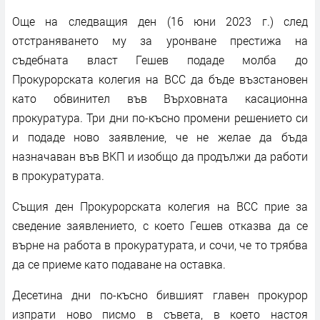
Още на следващия ден (16 юни 2023 г.) след
отстраняването му за уронване престижа на
съдебната власт Гешев подаде молба до
Прокурорската колегия на ВСС да бъде възстановен
като обвинител във Върховната касационна
прокуратура. Три дни по-късно промени решението си
и подаде ново заявление, че не желае да бъда
назначаван във ВКП и изобщо да продължи да работи
в прокуратурата.
Същия ден Прокурорската колегия на ВСС прие за
сведение заявлението, с което Гешев отказва да се
върне на работа в прокуратурата, и сочи, че то трябва
да се приеме като подаване на оставка.
Десетина дни по-късно бившият главен прокурор
изпрати ново писмо в съвета, в което настоя