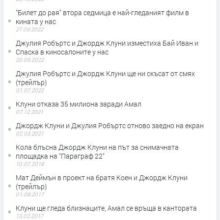
"Билет до рая" втора седмица е най-гледаният филм в
кината у нас
27.09.2022
Джулия Робъртс и Джордж Клуни изместиха Бай Иван и
Спаска в киносалоните у нас
20.09.2022
Джулия Робъртс и Джордж Клуни ще ни скъсат от смях
(трейлър)
01.07.2022
Клуни отказа 35 милиона заради Амал
07.12.2021
Джордж Клуни и Джулия Робъртс отново заедно на екран
02.03.2021
Кола блъсна Джордж Клуни на път за снимачната
площадка на "Параграф 22"
10.07.2018
Мат Деймън в проект на братя Коен и Джордж Клуни
(трейлър)
01.08.2017
Клуни ще гледа близнаците, Амал се връща в кантората
13.02.2017