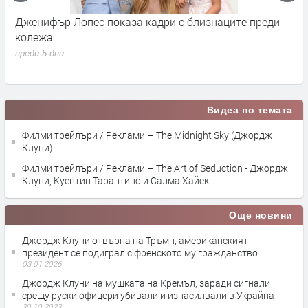
Сватбата на Кристиано Роналдо и Джорджина
Д
Родригес и какво знаем дотук, освен че ще е другата
Р
седмица
п
преди 6 дни
Видеа по темата
Филми трейлъри / Реклами – The Midnight Sky (Джордж
Клуни)
Филми трейлъри / Реклами – The Art of Seduction - Джордж
Клуни, Куентин Тарантино и Салма Хайек
Още новини
Джордж Клуни отвърна на Тръмп, американският
президент се подиграл с френското му гражданство
03.01.2026
Джордж Клуни на мушката на Кремъл, заради сигнали
срещу руски офицери убивали и изнасилвали в Украйна
30.10.2023