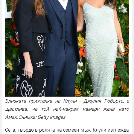
Близката приятелка на Клуни - Джулия Робъртс, е
щастлива, че той най-накрая намери жена като
Амал.Снимка: Getty Images
Сега, твърдо в ролята на семеен мъж, Клуни изглежда