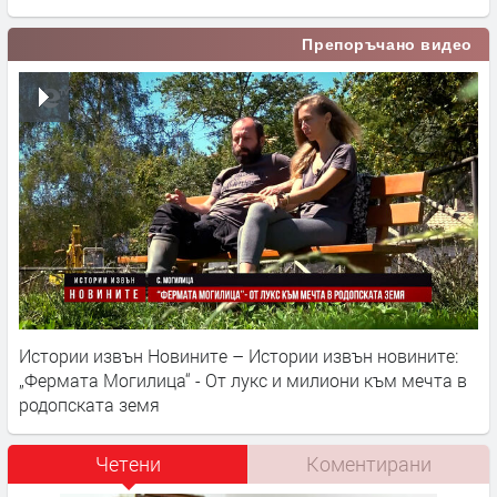
Препоръчано видео
Истории извън Новините – Истории извън новините:
„Фермата Могилица“ - От лукс и милиони към мечта в
родопската земя
Четени
Коментирани