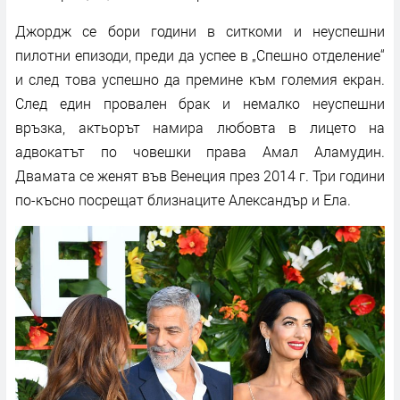
Джордж се бори години в ситкоми и неуспешни
пилотни епизоди, преди да успее в „Спешно отделение“
и след това успешно да премине към големия екран.
След един провален брак и немалко неуспешни
връзка, актьорът намира любовта в лицето на
адвокатът по човешки права Амал Аламудин.
Двамата се женят във Венеция през 2014 г. Три години
по-късно посрещат близнаците Александър и Ела.