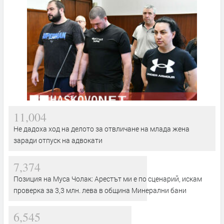
11,004
Не дадоха ход на делото за отвличане на млада жена
заради отпуск на адвокати
7,374
Позиция на Муса Чолак: Арестът ми е по сценарий, искам
проверка за 3,3 млн. лева в община Минерални бани
6,545