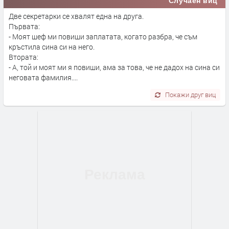
Случаен виц
Две секретарки се хвалят една на друга.
Първата:
- Моят шеф ми повиши заплатата, когато разбра, че съм
кръстила сина си на него.
Втората:
- А, той и моят ми я повиши, ама за това, че не дадох на сина си
неговата фамилия....
Покажи друг виц