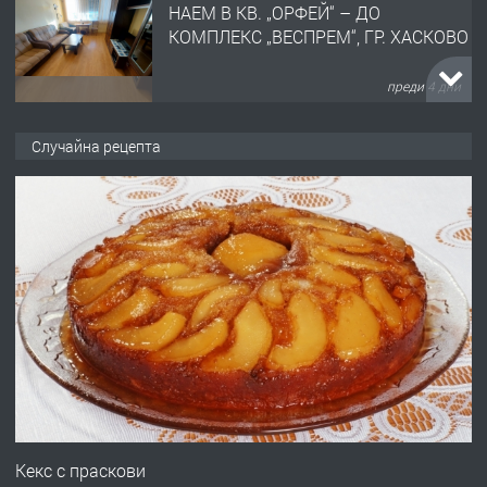
ОБОРУДВАН ТРИСТАЕН
АПАРТАМЕНТ В ЦЕНТЪРА НА ГР.
ХАСКОВО
преди 5 дни
ПРЕДЛАГА
Давам гараж под наем
Случайна рецепта
преди 5 дни
ПРЕДЛАГА
№4120 Магазин/Офис под наем в кв.
Любен Каравелов, Хасково-близо до
градската градина!
преди 5 дни
ПРЕДЛАГА
ПРОСТОРЕН ТРИСТАЕН
АПАРТАМЕНТ В НОВА СГРАДА КВ.
Кекс с праскови
КУБА