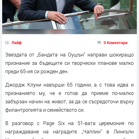
Лайф
0 Коментара
Звездата от „Бандата на Оушън“ направи шокиращо
признание за бъдещите си творчески планове малко
преди 65-ия си рожден ден.
Джордж Клуни навърши 65 години, а с това идва и
признанието му, че е готов да приеме по-малко
забързан начин на живот, за да се съсредоточи върху
филантропията и семейството си.
В разговор с Page Six на 51-вата церемония по
награждаване на наградите „Чаплин“ в Линкълн