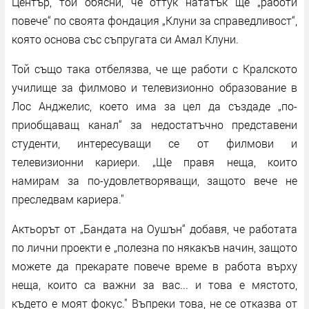
Център, той обясни, че оттук нататък ще „работи
повече“ по своята фондация „Клуни за справедливост“,
която основа със съпругата си Амал Клуни.
Той също така отбелязва, че ще работи с Кралското
училище за филмово и телевизионно образование в
Лос Анджелис, което има за цел да създаде „по-
приобщаващ канал“ за недостатъчно представени
студенти, интересуващи се от филмови и
телевизионни кариери. „Ще правя неща, които
намирам за по-удовлетворяващи, защото вече не
преследвам кариера."
Актьорът от „Бандата на Оушън“ добавя, че работата
по лични проекти е „полезна по някакъв начин, защото
можете да прекарате повече време в работа върху
неща, които са важни за вас... и това е мястото,
където е моят фокус." Въпреки това, не се отказва от