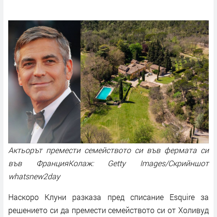
Актьорът премести семейството си във фермата си
във ФранцияКолаж: Getty Images/Скрийншот
whatsnew2day
Наскоро Клуни разказа пред списание Esquire за
решението си да премести семейството си от Холивуд