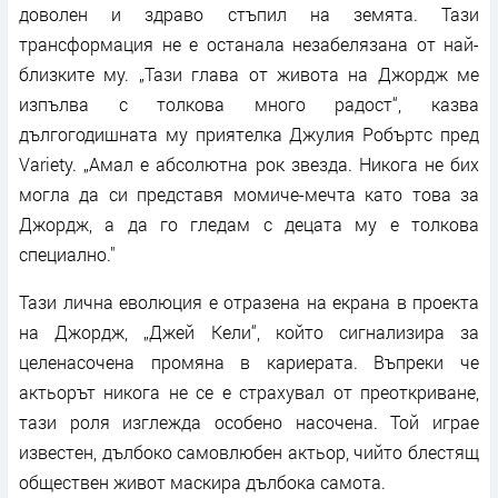
доволен и здраво стъпил на земята. Тази
трансформация не е останала незабелязана от най-
близките му. „Тази глава от живота на Джордж ме
изпълва с толкова много радост“, казва
дългогодишната му приятелка Джулия Робъртс пред
Variety. „Амал е абсолютна рок звезда. Никога не бих
могла да си представя момиче-мечта като това за
Джордж, а да го гледам с децата му е толкова
специално."
Тази лична еволюция е отразена на екрана в проекта
на Джордж, „Джей Кели“, който сигнализира за
целенасочена промяна в кариерата. Въпреки че
актьорът никога не се е страхувал от преоткриване,
тази роля изглежда особено насочена. Той играе
известен, дълбоко самовлюбен актьор, чийто блестящ
обществен живот маскира дълбока самота.