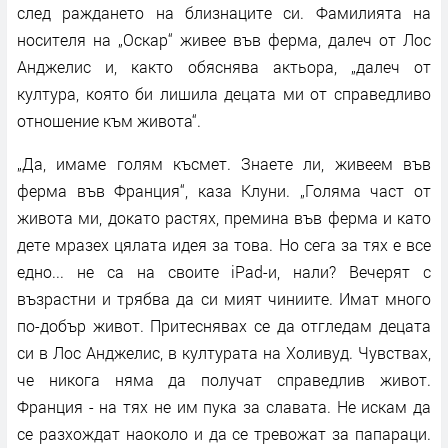
след раждането на близнаците си. Фамилията на
носителя на „Оскар“ живее във ферма, далеч от Лос
Анджелис и, както обяснява актьора, „далеч от
култура, която би лишила децата ми от справедливо
отношение към живота“.
„Да, имаме голям късмет. Знаете ли, живеем във
ферма във Франция“, каза Клуни. „Голяма част от
живота ми, докато растях, премина във ферма и като
дете мразех цялата идея за това. Но сега за тях е все
едно... не са на своите iPad-и, нали? Вечерят с
възрастни и трябва да си мият чиниите. Имат много
по-добър живот. Притеснявах се да отгледам децата
си в Лос Анджелис, в културата на Холивуд. Чувствах,
че никога няма да получат справедлив живот.
Франция - на тях не им пука за славата. Не искам да
се разхождат наоколо и да се тревожат за папараци.