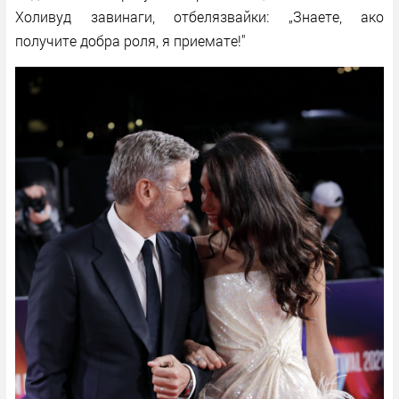
Холивуд завинаги, отбелязвайки: „Знаете, ако
получите добра роля, я приемате!"