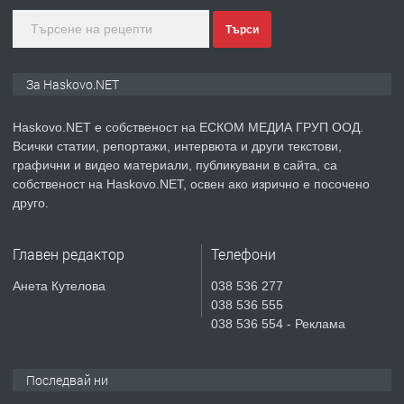
Търси
преди 6 дни
ПРЕДЛАГА
Продавам парцел в гр. Хасково кв.
За Haskovo.NET
Хисаря до ток, вода,канализация,
асфалт 0889 537 426
Haskovo.NET е собственост на ЕСКОМ МЕДИА ГРУП ООД.
Всички статии, репортажи, интервюта и други текстови,
преди 6 дни
графични и видео материали, публикувани в сайта, са
собственост на Haskovo.NET, освен ако изрично е посочено
ПРЕДЛАГА
СГЛОБЯВАНЕ НА МЕБЕЛИ.
друго.
Главен редактор
Телефони
преди 6 дни
Анета Кутелова
038 536 277
038 536 555
ПРЕДЛАГА
№4119 Едностаен обзаведен
038 536 554 - Реклама
апартамент под наем в кв.
Училищни, гр. Хасково.
Последвай ни
преди 6 дни