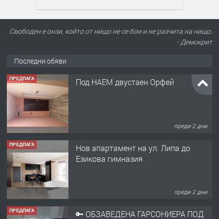
Свободен е онзи, който от нищо не се бои и не разчита на нищо.
- Демокрит
Последни обяви
ПРЕДЛАГА
Нов апартамент на ул. Липа до
Езикова гимназия
преди 2 дни
ПРЕДЛАГА
🔑 ОБЗАВЕДЕНА ГАРСОНИЕРА ПОД
НАЕМ В КВ. „ОРФЕЙ“ – ДО
КОМПЛЕКС „ВЕСПРЕМ“, ГР. ХАСКОВО
преди 4 дни
ПРЕДЛАГА
НАПЪЛНО ОБЗАВЕДЕН И