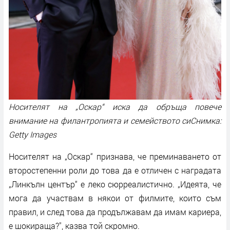
Носителят на „Оскар“ иска да обръща повече
внимание на филантропията и семейството сиСнимка:
Getty Images
Носителят на „Оскар“ признава, че преминаването от
второстепенни роли до това да е отличен с наградата
„Линкълн център“ е леко сюрреалистично. „Идеята, че
мога да участвам в някои от филмите, които съм
правил, и след това да продължавам да имам кариера,
е шокираща?", казва той скромно.