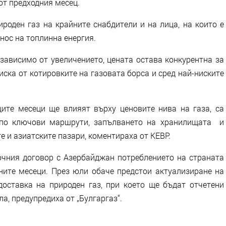
 от предходния месец.
ироден газ на крайните снабдители и на лица, на които е
нос на топлинна енергия.
езависимо от увеличението, цената остава конкурентна за
ниска от котировките на газовата борса и сред най-ниските
ите месеци ще влияят върху ценовите нива на газа, са
и по ключови маршрути, запълването на хранилищата и
 и азиатските пазари, коментираха от КЕВР.
очния договор с Азербайджан потреблението на страната
ните месеци. През юли обаче предстои актуализиране на
оставка на природен газ, при което ще бъдат отчетени
, предупредиха от „Булгаргаз“.