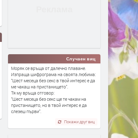
Случаен виц
Моряк се връща от далечно плаване.
Изпраща шифрограма на своята любима:
“Шест месеца без секс в твой интерес е да
ме чакаш на пристанището”.
Вече може да се подават молби
Дигитално евро: портмон
Тя му връща отговор:
за личен фалит
е вече в нашия смартфон
“Шест месеца без секс ще те чакам на
пристанището, но в твой интерес е да
преди 3 дни
преди 4 дни
слезеш първи”.
Покажи друг виц