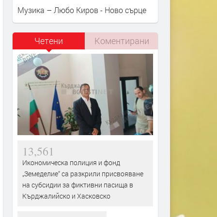
Музика – Любо Киров - Ново сърце
Четени
Коментирани
13,561
Икономическа полиция и фонд
„Земеделие“ са разкрили присвояване
на субсидии за фиктивни пасища в
Кърджалийско и Хасковско