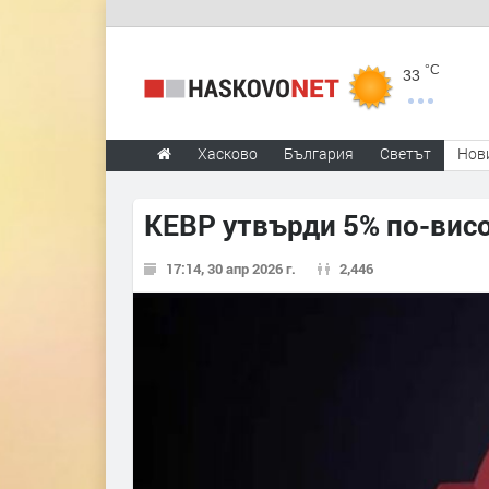
°C
33
Хасково
България
Светът
Нов
КЕВР утвърди 5% по-висок
17:14, 30 апр 2026 г.
2,446