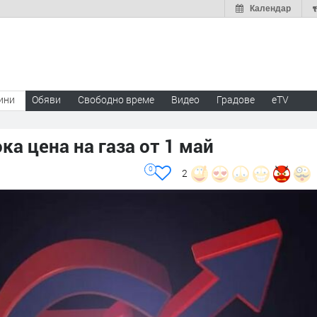
Календар
ини
Обяви
Свободно време
Видео
Градове
eTV
а цена на газа от 1 май
0
2