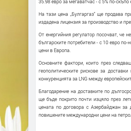
35.98 евро за мегаватчас - с 5% по-скъпо
На тази цена „Булгаргаз“ ще продава пр
издадена лицензия за производство и пре
От енергийния регулатор посочват, че н
българските потребители - с 10 евро по-
цени в Европа.
Основните фактори, които през следващ
геополитическите рискове за доставк
конкуренцията за LNG между европейските
Благодарение на доставките по дългоср
ще бъде покрито почти изцяло през лет
цената по договора с Азербайджан за д
повишените международни цени на петрола