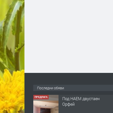
Последни обяви
ПРЕДЛАГА
Под НАЕМ двустаен
Орфей