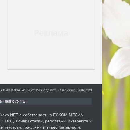
ят не е извършено без страст. - Галилео Галилей
а Haskovo.NET
kovo.NET е собственост на ЕСКОМ МЕДИА
П ООД. Всички статии, репортажи, интервюта и
ги текстови, графични и видео материали,