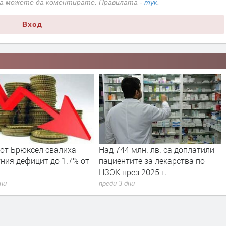
да можете да коментирате. Правилата -
тук
.
Вход
 от Брюксел свалиха
Над 744 млн. лв. са доплатили
ния дефицит до 1.7% от
пациентите за лекарства по
НЗОК през 2025 г.
дни
преди 3 дни