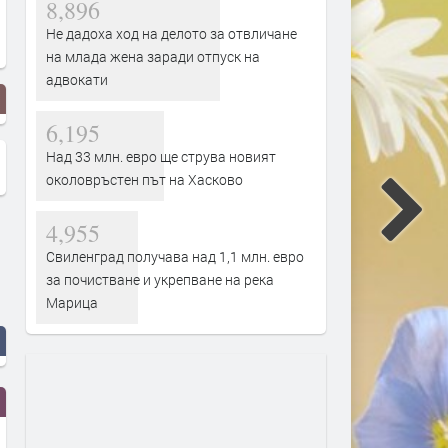
8,896
Не дадоха ход на делото за отвличане
на млада жена заради отпуск на
адвокати
6,195
Над 33 млн. евро ще струва новият
околовръстен път на Хасково
4,955
Свиленград получава над 1,1 млн. евро
за почистване и укрепване на река
Марица