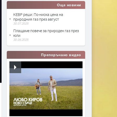
Още новини
КЕВР реши: По-ниска цена на
природния газ през август
30.07.2025
Плащаме повече за природен газ през
юли
30.06.2025
Препоръчано видео