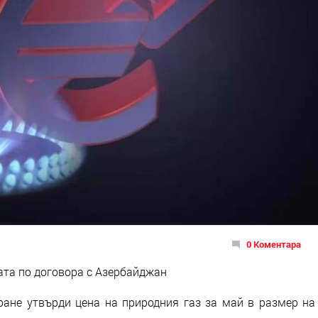
0 Коментара
ата по договора с Азербайджан
ране утвърди цена на природния газ за май в размер на