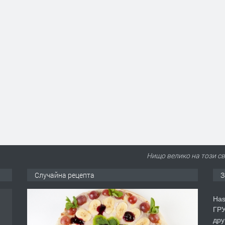
Нищо велико на този св
Случайна рецепта
З
Has
ГРУ
дру