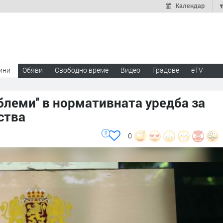
Календар
ини
Обяви
Свободно време
Видео
Градове
eTV
блеми'' в нормативната уредба за
ства
0
0