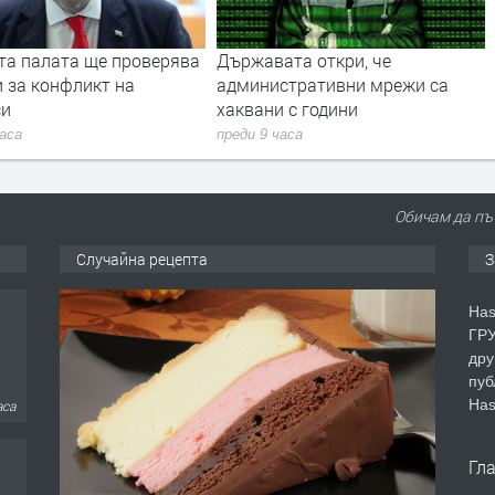
ата откри, че
Пилотска грешка. Приключи
стративни мрежи са
разследването за „Граф
 с години
Игнатиево“
часа
преди 9 часа
Обичам да пъ
Случайна рецепта
З
Has
ГРУ
дру
пуб
Has
ден
Гл