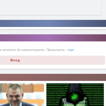
да можете да коментирате. Правилата -
тук
.
Вход