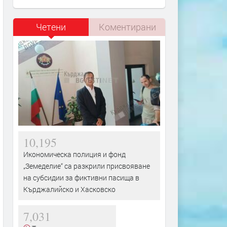
Четени
Коментирани
10,195
Икономическа полиция и фонд
„Земеделие“ са разкрили присвояване
на субсидии за фиктивни пасища в
Кърджалийско и Хасковско
7,031