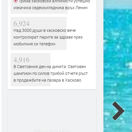
Трима хасковски алпинисти успешно
изкачиха седемхилядника връх Ленин
6,924
Над 3000 души в хасковско вече
контролират парите за здраве през
мобилния си телефон
4,916
В Световния ден на динята: Световен
шампион по силов трибой отчете ръст
в продажбите на пазара в Хасково