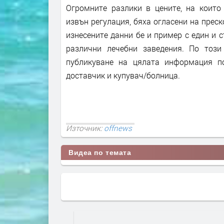
Огромните разлики в цените, на които
извън регулация, бяха огласени на прес
изнесените данни бе и пример с един и с
различни лечебни заведения. По този
публикуване на цялата информация п
доставчик и купувач/болница.
Източник:
offnews
Видеа по темата