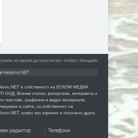
Започва подготовката за
Тонове нелегален зехтин 
Бюджет 2027
производител са хванати
София
преди 9 часа
преди 10 часа
тувам, но мразя да пристигам - Алберт Айнщайн
а Haskovo.NET
kovo.NET е собственост на ЕСКОМ МЕДИА
П ООД. Всички статии, репортажи, интервюта и
ги текстови, графични и видео материали,
ликувани в сайта, са собственост на
kovo.NET, освен ако изрично е посочено друго.
авен редактор
Телефони