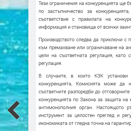
Тези ограничения на конкуренцията ще б
по застъпничество за конкуренцията
съответствие с правилата на конкур
информация и становища от всички заин
Производството следва да приключи с п
към премахване или ограничаване на ан
цели на съответната регулация, като 
регулация.
В случаите, в които КЗК установи 
конкуренцията, Комисията може да 
съответните разпоредби до отговорните 
конкуренцията по Закона за защита на 
антимонополния орган. Настоящото р
инструмент за цялостен преглед и рег
икономиката от гледна точна на гарантир