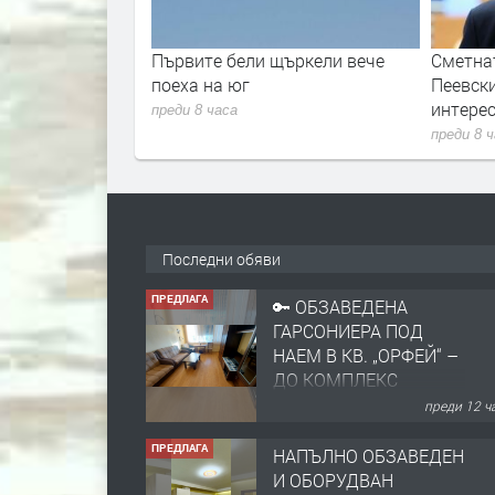
щъркели вече
Сметната палата ще провeрява
Държав
Пеевски за конфликт на
админи
интереси
хаквани
преди 8 часа
преди 9 
Последни обяви
ПРЕДЛАГА
НАПЪЛНО ОБЗАВЕДЕН
И ОБОРУДВАН
ТРИСТАЕН
АПАРТАМЕНТ В
ЦЕНТЪРА НА ГР.
преди 1 
ХАСКОВО
ПРЕДЛАГА
Давам гараж под наем