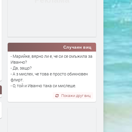
Случаен виц
- Марийке, вярно ли е, че си се омъжила за
Иванчо?
- Да, защо?
- А з мислех, че това е просто обикновен
флирт.
- О, той и Иванчо така си мислеше.
Покажи друг виц