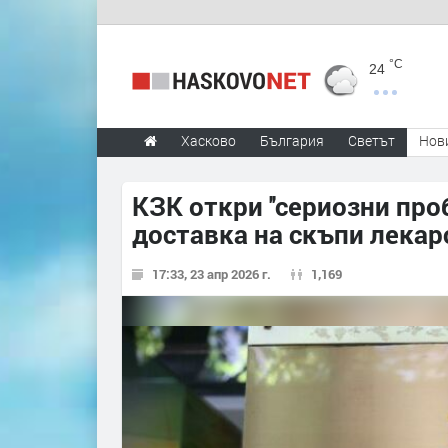
°C
24
Хасково
България
Светът
Нов
КЗК откри ''сериозни про
доставка на скъпи лекар
17:33, 23 апр 2026 г.
1,169