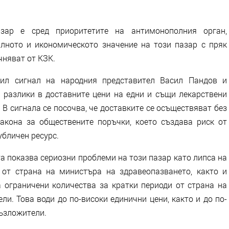
зар е сред приоритетите на антимонополния орган,
алното и икономическото значение на този пазар с пряк
чняват от КЗК.
пил сигнал на народния представител Васил Пандов и
 разлики в доставните цени на едни и същи лекарствени
 В сигнала се посочва, че доставките се осъществяват без
акона за обществените поръчки, което създава риск от
убличен ресурс.
 показва сериозни проблеми на този пазар като липса на
от страна на министъра на здравеопазването, както и
а ограничени количества за кратки периоди от страна на
и. Това води до по-високи единични цени, както и до по-
ъзложители.