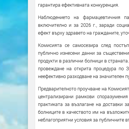
гарантира ефективната конкуренция.
Наблюдението на фармацевтичния па
включително и за 2026 г., заради соци
ефект върху здравето на гражданите, уто
Комисията се самосезира след постъ
публично изнесени данни за съществени
продукти в различни болници в страната.
провеждане на открита процедура по З
неефективно разходване на значителен п
Предварителното проучване на Комисията
централизирани рамкови споразумения 
практиката за възлагане на доставки з
болниците в качеството им на възложител
неблагоприятни условия за публичните в