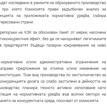
ъдат изследвани в рамките на образуваното производство
, при което Комисията прави задълбочен анализ за
енцията на приложимата нормативна уредба, събира
тересовани страни.
репоръки на КЗК за обоснован пакет от мерки, насочени
тиконкурентния ефект, без да се накърняват легитимните
се предотвратят бъдещи пазарни изкривявания на ниво
нормативни и/или административни ограничения на
направи предложения за отмяна и/или изменение на
институции. Този вид производства по застъпничество за
конкуренцията досега са слабо застъпени в дейността на
ъководство планира тяхното активно използване като
улация на нормативната уредба във всички сектори на
ането на конкурентната среда, посочват от комисията.