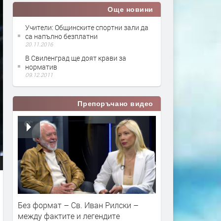
Още новини
Учители: Общинските спортни зали да
са напълно безплатни
20.11.2016
В Свиленград ще доят крави за
норматив
09.12.2011
Препоръчано видео
Без формат – Св. Иван Рилски –
между фактите и легендите