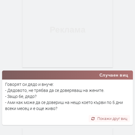
Случаен виц
Говорят си дядо и внуче:
- Дядовото, не трябва да се доверяваш на жените.
- Защо бе, дядо?
- Ами как може да се довериш на нещо което кърви по 5 дни
всеки месец и е още живо?
Покажи друг виц