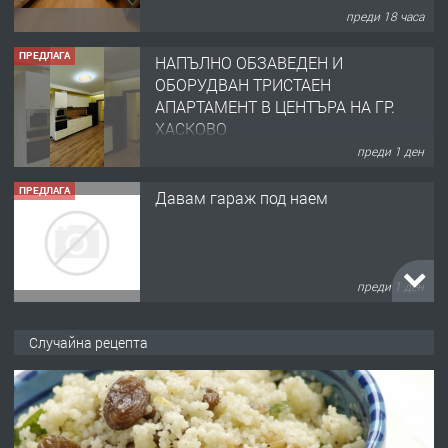
преди 18 часа
ПРЕДЛАГА
НАПЪЛНО ОБЗАВЕДЕН И
ОБОРУДВАН ТРИСТАЕН
АПАРТАМЕНТ В ЦЕНТЪРА НА ГР.
ХАСКОВО
преди 1 ден
ПРЕДЛАГА
Давам гараж под наем
преди 1 ден
ПРЕДЛАГА
№4120 Магазин/Офис под наем в кв.
Случайна рецепта
Любен Каравелов, Хасково-близо до
градската градина!
преди 1 ден