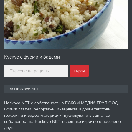
ПРЕДЛАГА
ПРОСТОРЕН ТРИСТАЕН
АПАРТАМЕНТ В НОВА СГРАДА КВ.
КУБА
преди 2 дни
ПРЕДЛАГА
Продавам парцел в гр. Хасково кв.
Хисаря до ток, вода,канализация,
Кускус с фурми и бадеми
асфалт 0889 537 426
Търси
преди 2 дни
ПРЕДЛАГА
СГЛОБЯВАНЕ НА МЕБЕЛИ.
За Haskovo.NET
Haskovo.NET е собственост на ЕСКОМ МЕДИА ГРУП ООД.
Всички статии, репортажи, интервюта и други текстови,
преди 2 дни
графични и видео материали, публикувани в сайта, са
собственост на Haskovo.NET, освен ако изрично е посочено
ПРЕДЛАГА
№4119 Едностаен обзаведен
друго.
апартамент под наем в кв.