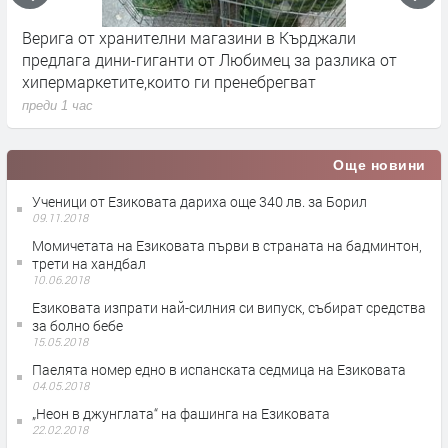
Верига от хранителни магазини в Кърджали
П
предлага дини-гиганти от Любимец за разлика от
с
хипермаркетите,които ги пренебрегват
С
преди 1 час
п
Още новини
Ученици от Езиковата дариха още 340 лв. за Борил
09.11.2018
Момичетата на Езиковата първи в страната на бадминтон,
трети на хандбал
10.06.2018
Езиковата изпрати най-силния си випуск, събират средства
за болно бебе
15.05.2018
Паелята номер едно в испанската седмица на Езиковата
04.05.2018
„Неон в джунглата“ на фашинга на Езиковата
22.02.2018