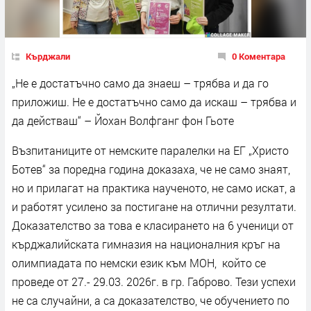
Кърджали
0 Коментара
„Не е достатъчно само да знаеш – трябва и да го
приложиш. Не е достатъчно само да искаш – трябва и
да действаш“ – Йохан Волфганг фон Гьоте
Възпитаниците от немските паралелки на ЕГ „Христо
Ботев“ за поредна година доказаха, че не само знаят,
но и прилагат на практика наученото, не само искат, а
и работят усилено за постигане на отлични резултати.
Доказателство за това е класирането на 6 ученици от
кърджалийската гимназия на националния кръг на
олимпиадата по немски език към МОН, който се
проведе от 27.- 29.03. 2026г. в гр. Габрово. Тези успехи
не са случайни, а са доказателство, че обучението по