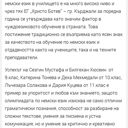
немски език в училището е на много високо ниво и
чрез тях ЕГ „Христо Ботев“ – гр. Кърджали за поредна
година се утвърждава като значим фактор в
чуждоезиковото обучение в страната. Това
постижение традиционно се възприема като ясен знак
за качеството на обучение по немски език и
отдадеността както на учениците, така и на техните
преподаватели.
Успехът на Сезгин Мустафа и Билгехан Хюсеин от
9.клас, Катерина Тонева и Деха Мехмедали от 10.клас,
Лъчезара Солакова и Дария Куцева от 11.клас е
пример за упоритост и любов към знанието, защото
олимпиадата по немски език изисква не само отлични
граматически познания, способност за разбиране на
сложни текстове, умения за писмена и устна
комуникация, но и умение за критично и креативно