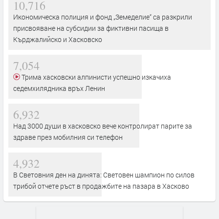
10,716
Икономическа полиция и фонд „Земеделие“ са разкрили
присвояване на субсидии за фиктивни пасища в
Кърджалийско и Хасковско
7,054
Трима хасковски алпинисти успешно изкачиха
седемхилядника връх Ленин
6,932
Над 3000 души в хасковско вече контролират парите за
здраве през мобилния си телефон
4,932
В Световния ден на динята: Световен шампион по силов
трибой отчете ръст в продажбите на пазара в Хасково