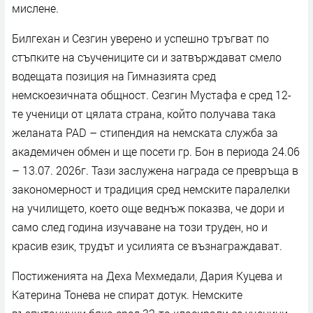
мислене.
Билгехан и Сезгин уверено и успешно тръгват по
стъпките на съучениците си и затвърждават смело
водещата позиция на Гимназията сред
немскоезичната общност. Сезгин Мустафа е сред 12-
те ученици от цялата страна, който получава така
желаната PAD – стипендия на немската служба за
академичен обмен и ще посети гр. Бон в периода 24.06
– 13.07. 2026г. Тази заслужена награда се превръща в
закономерност и традиция сред немските паралелки
на училището, което още веднъж показва, че дори и
само след година изучаване на този труден, но и
красив език, трудът и усилията се възнаграждават.
Постиженията на Деха Мехмедали, Дария Куцева и
Катерина Тонева не спират дотук. Немските