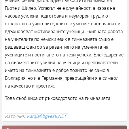
ученик, решил да овладее тънкостите на езика на
Гьоте и Шилер. Успехът не е случайност, а израз на
часове усилена подготовка и неуморен труд и от
страна и на учителите, които с умение насърчават и
вдъхновяват мотивираните ученици. Екипната работа
на учителите по немски език в гимназията също е
решаващ фактор за развитието на уменията на
учениците и постигането на тези успехи. Благодарение
на съвместните усилия на ученици и преподаватели,
името на гимназията е добре познато не само в
България, но и в Германия, превръщайки я в символ
на качество и престиж.
Това съобщиха от ръководството на гимназията.
Източник:
Kardjali.bgvesti.NET