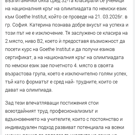
възпитанички бяха сред 32-та класирали се ученици
на националния кръг на олимпиадата по немски език
към Goethe Institut, който се проведе на 21. 03.2026г. в
гр. София. Катерина познава добре вкусът на успеха и
този път не е изключение. Тя заслужено се класира на
2.място, ниво В2, което ѝ предоставя възможност да
посети курс на Goethe Institut и да получи езиков
сертификат, а на националния кръг на олимпиадата
по немски език зае почетното 4. място в своята
възрастова група, което е изключително голям успех,
тъй като форматът е сред най- трудните, които се
дават на олимпиада.
Зад тези впечатляващи постижения стои
всеотдайният труд, професионализмът и
вдъхновението на учителите, които с постоянство и
индивидуален подход развиват потенциала на всеки