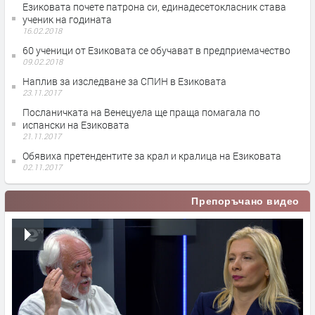
Езиковата почете патрона си, единадесетокласник става
ученик на годината
16.02.2018
60 ученици от Езиковата се обучават в предприемачество
09.02.2018
Наплив за изследване за СПИН в Езиковата
23.11.2017
Посланичката на Венецуела ще праща помагала по
испански на Езиковата
21.11.2017
Обявиха претендентите за крал и кралица на Езиковата
02.11.2017
Препоръчано видео