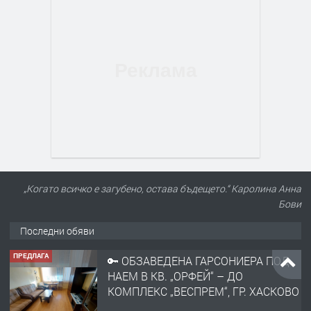
„Когато всичко е загубено, остава бъдещето.“ Каролина Анна
Бови
Последни обяви
ПРЕДЛАГА
🔑 ОБЗАВЕДЕНА ГАРСОНИЕРА ПОД
НАЕМ В КВ. „ОРФЕЙ“ – ДО
КОМПЛЕКС „ВЕСПРЕМ“, ГР. ХАСКОВО