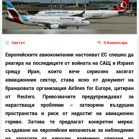
Светът
0 Коментара
Европейските авиокомпании настояват ЕС спешно да
реагира на последиците от войната на САЩ и Израел
срещу Иран, които вече сериозно засягат
авиационния сектор, става ясно от документ на
браншовата организация Airlines for Europe, цитиран
от Reuters. Превозвачите предупреждават за
нарастващи проблеми – затворени въздушни
пространства и риск от недостиг на авиационно
гориво. Затова те предлагат конкретни мерки:
създаване на европейски механизъм за наблюдение
на запасите от керосин, временно спиране на