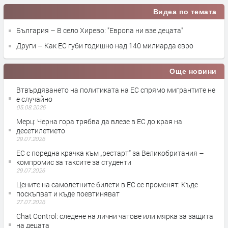
Видеа по темата
България – В село Хирево: "Европа ни взе децата"
Други – Как ЕС губи годишно над 140 милиарда евро
Още новини
Втвърдяването на политиката на ЕС спрямо мигрантите не
е случайно
05.08.2026
Мерц: Черна гора трябва да влезе в ЕС до края на
десетилетието
29.07.2026
ЕС с поредна крачка към „рестарт“ за Великобритания –
компромис за таксите за студенти
29.07.2026
Цените на самолетните билети в ЕС се променят: Къде
поскъпват и къде поевтиняват
27.07.2026
Chat Control: следене на лични чатове или мярка за защита
на децата