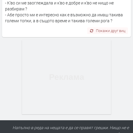
- К’во си ме заоглеждала и к’во е добре и к’во не нищо не
разбирам ?
- Абе просто ми е интересно как е възможно да имаш такива
големи топки, а в същото време и такива големи рога ?
Покажи друг виц
Напълно в реда на нещата е да се правят грешки. Нищо не е