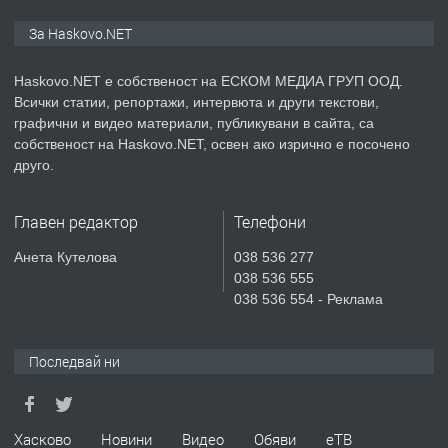
ПРЕДЛАГА
Продавам парцел в гр. Хасково кв.
За Haskovo.NET
Хисаря до ток, вода,канализация,
асфалт 0889 537 426
Haskovo.NET е собственост на ЕСКОМ МЕДИА ГРУП ООД.
Всички статии, репортажи, интервюта и други текстови,
преди 6 дни
графични и видео материали, публикувани в сайта, са
собственост на Haskovo.NET, освен ако изрично е посочено
ПРЕДЛАГА
СГЛОБЯВАНЕ НА МЕБЕЛИ.
друго.
Главен редактор
Телефони
преди 6 дни
Анета Кутелова
038 536 277
038 536 555
ПРЕДЛАГА
№4119 Едностаен обзаведен
038 536 554 - Реклама
апартамент под наем в кв.
Училищни, гр. Хасково.
Последвай ни
преди 6 дни
ПРЕДЛАГА
Под НАЕМ двустаен Орфей
Хасково
Новини
Видео
Обяви
еТВ