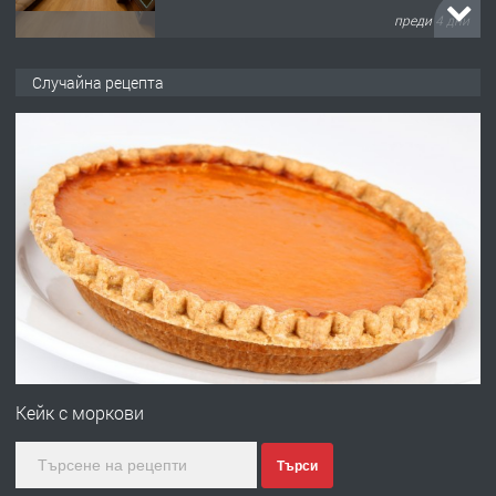
преди 5 дни
ПРЕДЛАГА
Давам гараж под наем
Случайна рецепта
преди 5 дни
ПРЕДЛАГА
№4120 Магазин/Офис под наем в кв.
Любен Каравелов, Хасково-близо до
градската градина!
преди 5 дни
ПРЕДЛАГА
ПРОСТОРЕН ТРИСТАЕН
АПАРТАМЕНТ В НОВА СГРАДА КВ.
Кейк с моркови
КУБА
Търси
преди 6 дни