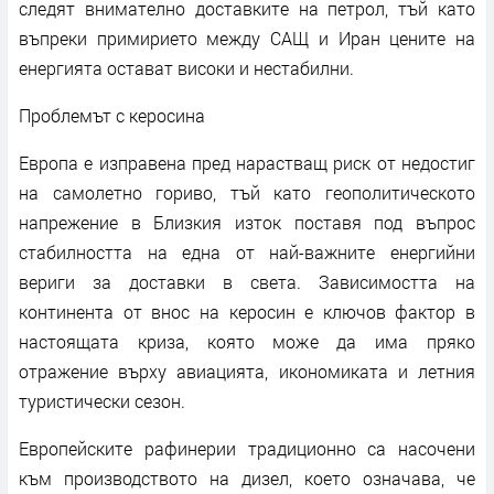
следят внимателно доставките на петрол, тъй като
въпреки примирието между САЩ и Иран цените на
енергията остават високи и нестабилни.
Проблемът с керосина
Европа е изправена пред нарастващ риск от недостиг
на самолетно гориво, тъй като геополитическото
напрежение в Близкия изток поставя под въпрос
стабилността на една от най-важните енергийни
вериги за доставки в света. Зависимостта на
континента от внос на керосин е ключов фактор в
настоящата криза, която може да има пряко
отражение върху авиацията, икономиката и летния
туристически сезон.
Европейските рафинерии традиционно са насочени
към производството на дизел, което означава, че