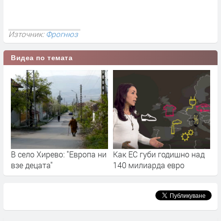
Източник:
Фрогнюз
Видеа по темата
В село Хирево: "Европа ни
Как ЕС губи годишно над
взе децата"
140 милиарда евро