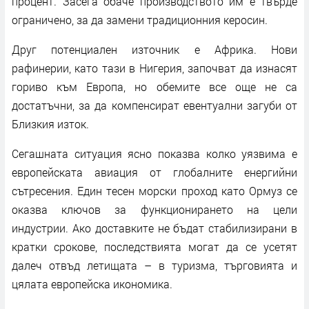
процент. Засега обаче производството им е твърде
ограничено, за да замени традиционния керосин.
Друг потенциален източник е Африка. Нови
рафинерии, като тази в Нигерия, започват да изнасят
гориво към Европа, но обемите все още не са
достатъчни, за да компенсират евентуални загуби от
Близкия изток.
Сегашната ситуация ясно показва колко уязвима е
европейската авиация от глобалните енергийни
сътресения. Един тесен морски проход като Ормуз се
оказва ключов за функционирането на цели
индустрии. Ако доставките не бъдат стабилизирани в
кратки срокове, последствията могат да се усетят
далеч отвъд летищата – в туризма, търговията и
цялата европейска икономика.