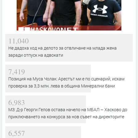
11,040
Не дадоха ход на делото за отвличане на млада жена
заради отпуск на адвокати
7,419
Позиция на Муса Чолак: Арестът ми е по сценарий, искам
проверка за 3,3 млн. лева в община Минерални бани
6,983
МЗ: Д-р Георги Гелов остава начело на МБАЛ – Хасково до
приключването на конкурса за нов съвет на директорите
6,557