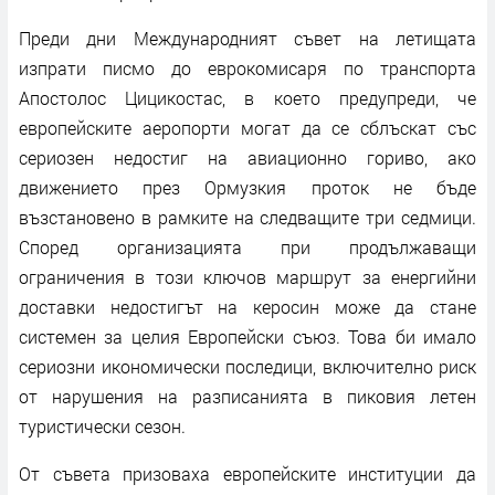
Преди дни Международният съвет на летищата
изпрати писмо до еврокомисаря по транспорта
Апостолос Цицикостас, в което предупреди, че
европейските аеропорти могат да се сблъскат със
сериозен недостиг на авиационно гориво, ако
движението през Ормузкия проток не бъде
възстановено в рамките на следващите три седмици.
Според организацията при продължаващи
ограничения в този ключов маршрут за енергийни
доставки недостигът на керосин може да стане
системен за целия Европейски съюз. Това би имало
сериозни икономически последици, включително риск
от нарушения на разписанията в пиковия летен
туристически сезон.
От съвета призоваха европейските институции да