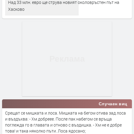
Над 33 млн. евро ще струва новият околовръстен път на
Хасково
Случаен виц
Срещат се мишката и лоса. Мишката на бегом отива зад лоса
и въздъхва: - Хм добреее. После пак набегом се връща
поглежда го в главата и отново с въздишка. - Хм не е добре
това! и така няколко пъти. Лоса ядосано;