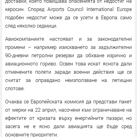
доставки, което повишава опасенията от недостиг на
керосин. Според Airports Council International Europe
подобен недостиг може да се усети в Европа само
след няколко седмици.
Авиокомпаниите настояват и за законодателни
промени – например изискването за задължителни
90-дневни петролни резерви да обхване изрично и
авиационното гориво. Освен това искат яснота дали
отменените полети заради военни действия ще се
считат за оправдано неизползване на летищни
слотове.
Очаква се Европейската комисия да представи пакет
от мерки на 22 април, насочени към ограничаване на
ефектите от кризата върху енергийните пазари, но
засега не е ясно дали авиацията ще бъде сред
основните приоритети.