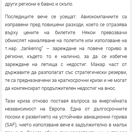
други региони е бавно и скъпо.
Последиците вече се усещат. Авиокомпаниите са
изправени пред повишени разходи, което се отразява
върху цените на билетите. Някои превозвачи
обмислят намаляване на полетите или използване на
т.нар. „tankering“ – зареждане на повече гориво в
региони, където то е налично, за да се избегне
зареждане на летища с недостиг. Макар част от
държавите да разполагат със стратегически резерви,
те са предназначени за краткосрочни кризи и не могат
да компенсират продължителен недостиг на внос.
Тази криза отново поставя въпроса за енергийната
независимост на Европа. Една от дългосрочните
посоки е развитието на устойчиви авиационни горива
(SAF), чието използване вече е задължително в малък