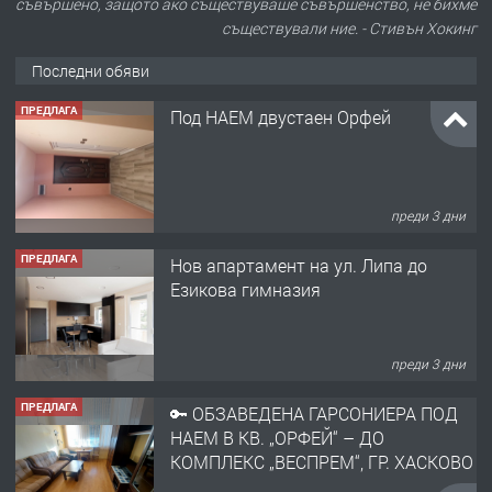
съвършено, защото ако съществуваше съвършенство, не бихме
съществували ние. - Стивън Хокинг
Последни обяви
ПРЕДЛАГА
Нов апартамент на ул. Липа до
Езикова гимназия
преди 3 дни
ПРЕДЛАГА
🔑 ОБЗАВЕДЕНА ГАРСОНИЕРА ПОД
НАЕМ В КВ. „ОРФЕЙ“ – ДО
КОМПЛЕКС „ВЕСПРЕМ“, ГР. ХАСКОВО
преди 4 дни
ПРЕДЛАГА
НАПЪЛНО ОБЗАВЕДЕН И
ОБОРУДВАН ТРИСТАЕН
АПАРТАМЕНТ В ЦЕНТЪРА НА ГР.
ХАСКОВО