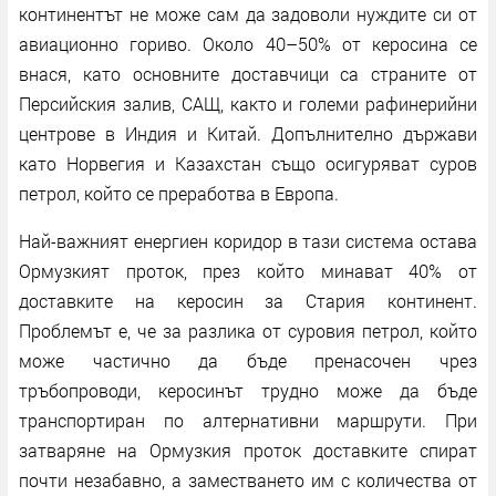
континентът не може сам да задоволи нуждите си от
авиационно гориво. Около 40–50% от керосина се
внася, като основните доставчици са страните от
Персийския залив, САЩ, както и големи рафинерийни
центрове в Индия и Китай. Допълнително държави
като Норвегия и Казахстан също осигуряват суров
петрол, който се преработва в Европа.
Най-важният енергиен коридор в тази система остава
Ормузкият проток, през който минават 40% от
доставките на керосин за Стария континент.
Проблемът е, че за разлика от суровия петрол, който
може частично да бъде пренасочен чрез
тръбопроводи, керосинът трудно може да бъде
транспортиран по алтернативни маршрути. При
затваряне на Ормузкия проток доставките спират
почти незабавно, а заместването им с количества от