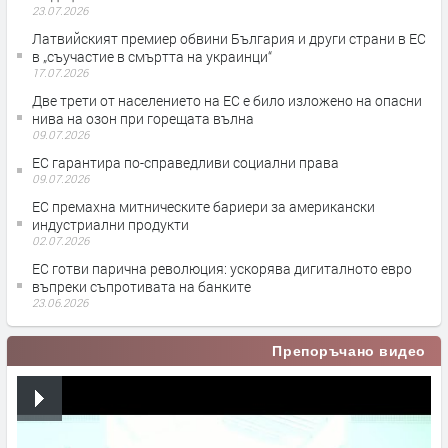
23.07.2026
Латвийският премиер обвини България и други страни в ЕС
в „съучастие в смъртта на украинци“
17.07.2026
Две трети от населението на ЕС е било изложено на опасни
нива на озон при горещата вълна
09.07.2026
ЕС гарантира по-справедливи социални права
09.07.2026
ЕС премахна митническите бариери за американски
индустриални продукти
02.07.2026
ЕС готви парична революция: ускорява дигиталното евро
въпреки съпротивата на банките
23.06.2026
Препоръчано видео