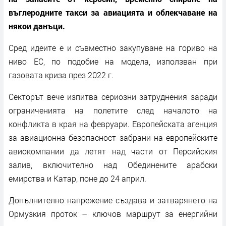
въглеродните такси за авиацията и облекчаване на
някои данъци.
Сред идеите е и съвместно закупуване на гориво на
ниво ЕС, по подобие на модела, използван при
газовата криза през 2022 г.
Секторът вече изпитва сериозни затруднения заради
ограниченията на полетите след началото на
конфликта в края на февруари. Европейската агенция
за авиационна безопасност забрани на европейските
авиокомпании да летят над части от Персийския
залив, включително над Обединените арабски
емирства и Катар, поне до 24 април.
Допълнително напрежение създава и затварянето на
Ормузкия проток – ключов маршрут за енергийни