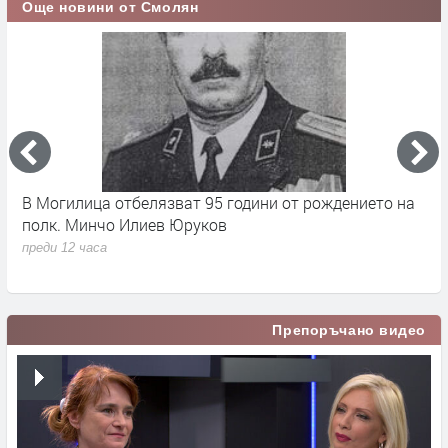
Още новини от Смолян
17
В Могилица отбелязват 95 години от рождението на
Б
полк. Минчо Илиев Юруков
Ч
преди 12 часа
п
Препоръчано видео