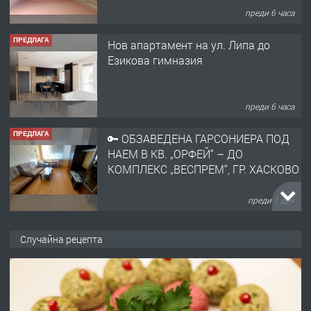
преди 6 часа
ПРЕДЛАГА
Нов апартамент на ул. Липа до
Езикова гимназия
преди 6 часа
ПРЕДЛАГА
🔑 ОБЗАВЕДЕНА ГАРСОНИЕРА ПОД
НАЕМ В КВ. „ОРФЕЙ“ – ДО
КОМПЛЕКС „ВЕСПРЕМ“, ГР. ХАСКОВО
преди 1 ден
ПРЕДЛАГА
НАПЪЛНО ОБЗАВЕДЕН И
Случайна рецепта
ОБОРУДВАН ТРИСТАЕН
АПАРТАМЕНТ В ЦЕНТЪРА НА ГР.
ХАСКОВО
преди 2 дни