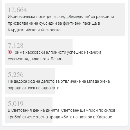
12,664
Икономическа полиция и фонд „Земеделие“ са разкрили
присвояване на субсидии за фиктивни пасища в
Кърджалийско и Хасковско
7,128
Трима хасковски алпинисти успешно изкачиха
седемхилядника връх Ленин
5,256
Не дадоха ход на делото за отвличане на млада жена
заради отпуск на адвокати
5,019
В Световния ден на динята: Световен шампион по силов
трибой отчете ръст в продажбите на пазара в Хасково