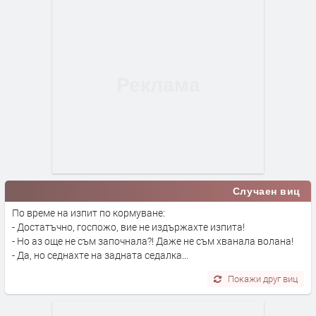
Случаен виц
По време на изпит по кормуване:
- Достатъчно, госпожо, вие не издържахте изпита!
- Но аз още не съм започнала?! Даже не съм хванала волана!
- Да, но седнахте на задната седалка...
Покажи друг виц