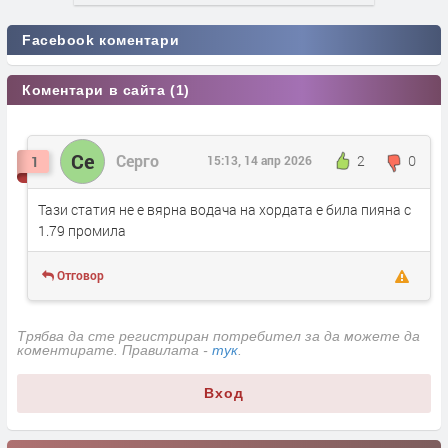
Facebook коментари
Коментари в сайта (1)
Се
Серго
2
0
1
15:13, 14 апр 2026
Тази статия не е вярна водача на хордата е била пияна с
1.79 промила
Отговор
Трябва да сте регистриран потребител за да можете да
коментирате. Правилата -
тук
.
Вход