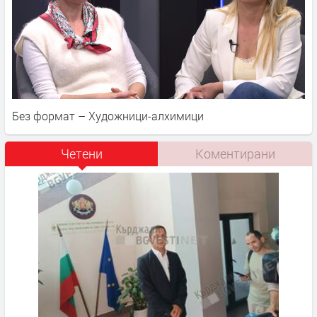
Без формат – Художници-алхимици
Четени
Коментирани