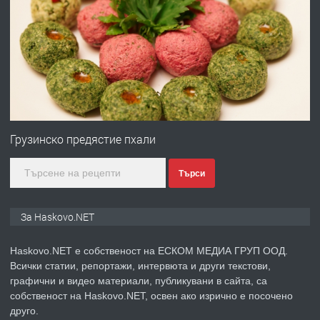
ПРЕДЛАГА
Давам гараж под наем
преди 2 дни
ПРЕДЛАГА
№4120 Магазин/Офис под наем в кв.
Любен Каравелов, Хасково-близо до
Грузинско предястие пхали
градската градина!
Търси
преди 2 дни
ПРЕДЛАГА
ПРОСТОРЕН ТРИСТАЕН
За Haskovo.NET
АПАРТАМЕНТ В НОВА СГРАДА КВ.
КУБА
Haskovo.NET е собственост на ЕСКОМ МЕДИА ГРУП ООД.
Всички статии, репортажи, интервюта и други текстови,
преди 3 дни
графични и видео материали, публикувани в сайта, са
собственост на Haskovo.NET, освен ако изрично е посочено
ПРЕДЛАГА
Продавам парцел в гр. Хасково кв.
друго.