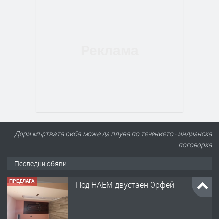
Дори мъртвата риба може да плува по течението - индианска
поговорка
Последни обяви
ПРЕДЛАГА
Под НАЕМ двустаен Орфей