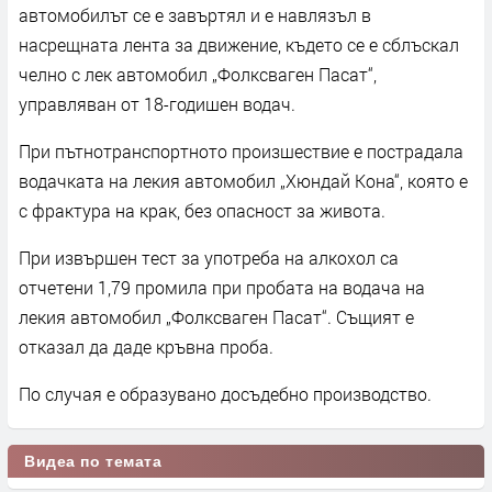
автомобилът се е завъртял и е навлязъл в
насрещната лента за движение, където се е сблъскал
челно с лек автомобил „Фолксваген Пасат“,
управляван от 18-годишен водач.
При пътнотранспортното произшествие е пострадала
водачката на лекия автомобил „Хюндай Кона“, която е
с фрактура на крак, без опасност за живота.
При извършен тест за употреба на алкохол са
отчетени 1,79 промила при пробата на водача на
лекия автомобил „Фолксваген Пасат“. Същият е
отказал да даде кръвна проба.
По случая е образувано досъдебно производство.
Видеа по темата