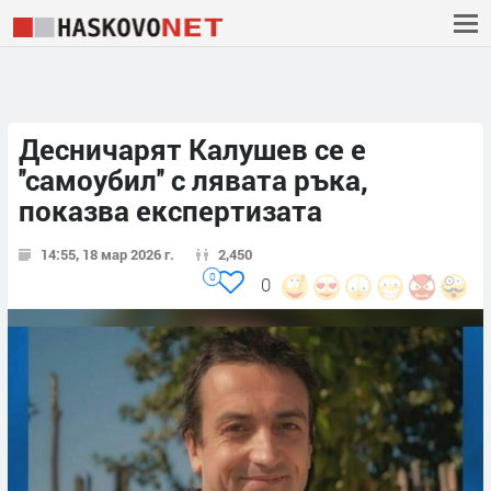
Десничарят Калушев се е
''самоубил'' с лявата ръка,
показва експертизата
14:55, 18 мар 2026 г.
2,450
0
0