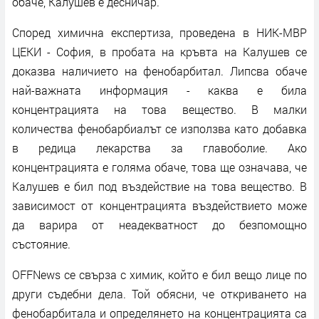
обаче, Калушев е десничар.
Според химична експертиза, проведена в НИК-МВР
ЦЕКИ - София, в пробата на кръвта на Калушев се
доказва наличието на фенобарбитал. Липсва обаче
най-важната информация - каква е била
концентрацията на това вещество. В малки
количества фенобарбиалът се използва като добавка
в редица лекарства за главоболие. Ако
концентрацията е голяма обаче, това ще означава, че
Калушев е бил под въздействие на това вещество. В
зависимост от концентрацията въздействието може
да варира от неадекватност до безпомощно
състояние.
OFFNews се свърза с химик, който е бил вещо лице по
други съдебни дела. Той обясни, че откриването на
фенобарбитала и определянето на концентрацията са