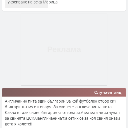
укрепване на река Марица
Случаен виц
Англичанин пита един българин:За кой футболен отбор си?
българинът му отговаря:-За свинете! англичанинът пита.-
Каква е тази свиня!бъгаринът отговаря:А ма май не си чувал
за свинята ЦСКА!англичанинът:а сетих се за коя свиня онази
дета я колете!!