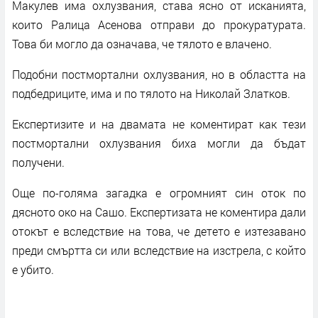
Макулев има охлузвания, става ясно от исканията,
които Ралица Асенова отправи до прокуратурата.
Това би могло да означава, че тялото е влачено.
Подобни постмортални охлузвания, но в областта на
подбедриците, има и по тялото на Николай Златков.
Експертизите и на двамата не коментират как тези
постмортални охлузвания биха могли да бъдат
получени.
Още по-голяма загадка е огромният син оток по
дясното око на Сашо. Експертизата не коментира дали
отокът е вследствие на това, че детето е изтезавано
преди смъртта си или вследствие на изстрела, с който
е убито.