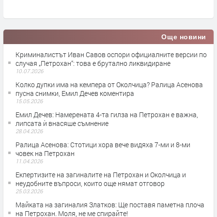
Още новини
Криминалистът Иван Савов оспори официалните версии по
случая „Петрохан“: това е брутално ликвидиране
10.07.2026
Колко дупки има на кемпера от Околчица? Ралица Асенова
пусна снимки, Емил Дечев коментира
15.05.2026
Емил Дечев: Намерената 4-та гилза на Петрохан е важна,
липсата ѝ внасяше съмнение
28.04.2026
Ралица Асенова: Стотици хора вече видяха 7-ми и 8-ми
човек на Петрохан
11.04.2026
Екпертизите на загиналите на Петрохан и Околчица и
неудобните въпроси, които още нямат отговор
25.03.2026
Майката на загиналия Златков: Ще поставя паметна плоча
на Петрохан. Моля, не ме спирайте!