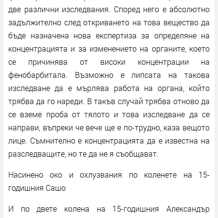
две различни изследвания. Според него е абсолютно
задължително след откриването на това вещество да
бъде назначена нова експертиза за определяне на
концентрацията и за изменението на органите, което
се причинява от високи концентрации на
фенобарбитала. Възможно е липсата на такова
изследване да е мърлява работа на органа, който
трябва да го нареди. В такъв случай трябва отново да
се вземе проба от тялото и това изследване да се
направи, въпреки че вече ще е по-трудно, каза вещото
лице. Съмнително е концентрацията да е известна на
разследващите, но те да не я съобщават.
Насинено око и охлузвания по коленете на 15-
годишния Сашо
И по двете колена на 15-годишния Александър