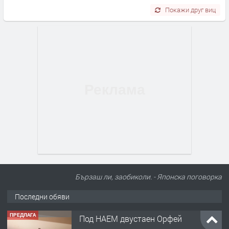
Покажи друг виц
Бързаш ли, заобиколи. - Японска поговорка
Последни обяви
ПРЕДЛАГА
Под НАЕМ двустаен Орфей