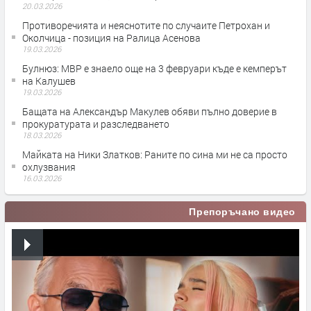
20.03.2026
Противоречията и неяснотите по случаите Петрохан и
Околчица - позиция на Ралица Асенова
19.03.2026
Булнюз: МВР е знаело още на 3 февруари къде е кемперът
на Калушев
19.03.2026
Бащата на Александър Макулев обяви пълно доверие в
прокуратурата и разследването
18.03.2026
Майката на Ники Златков: Раните по сина ми не са просто
охлузвания
16.03.2026
Препоръчано видео