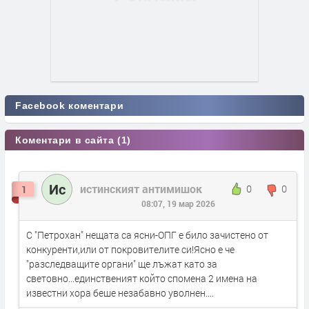
Facebook коментари
Коментари в сайта (1)
Ис
истинският антимишок
0
0
1
08:07, 19 мар 2026
С "Петрохан" нещата са ясни-ОПГ е било зачистено от
конкуренти,или от покровителите си!Ясно е че
"разследващите органи" ще лъжат като за
световно...единственият който спомена 2 имена на
известни хора беше незабавно уволнен....