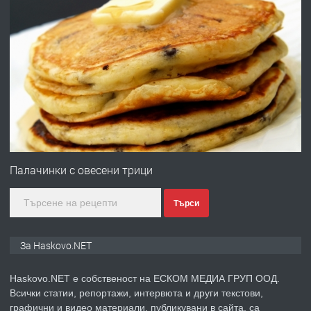
ХАСКОВО
преди 3 дни
ПРЕДЛАГА
Давам гараж под наем
преди 3 дни
ПРЕДЛАГА
№4120 Магазин/Офис под наем в кв.
Любен Каравелов, Хасково-близо до
Палачинки с овесени трици
градската градина!
Търси
преди 3 дни
ПРЕДЛАГА
ПРОСТОРЕН ТРИСТАЕН
За Haskovo.NET
АПАРТАМЕНТ В НОВА СГРАДА КВ.
КУБА
Haskovo.NET е собственост на ЕСКОМ МЕДИА ГРУП ООД.
Всички статии, репортажи, интервюта и други текстови,
преди 4 дни
графични и видео материали, публикувани в сайта, са