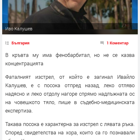
Иво Калушев
България
1 Коментар
В кръвта му има фенобарбитал, но не се казва
концентрацията
Фаталният изстрел, от който е загинал Ивайло
Калушев, е с посока отпред назад, леко отляво
надясно и леко отдолу нагоре спрямо надлъжната ос
на човешкото тяло, пише в съдебно-медицинската
експертиза.
Такава посока е характерна за изстрел с лявата ръка.
Според свидетелства на хора, които са го познавали