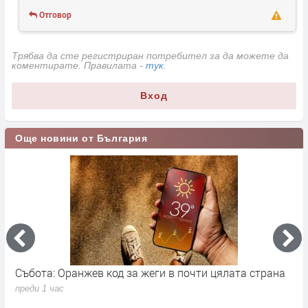
Отговор
Трябва да сте регистриран потребител за да можете да
коментирате. Правилата -
тук
.
Вход
Още новини от България
Събота: Оранжев код за жеги в почти цялата страна
П
в
преди 1 час
п