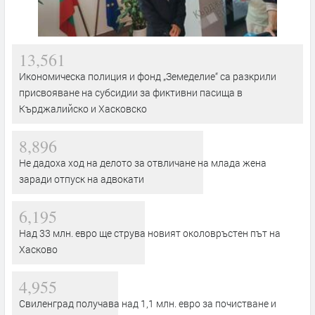
13,561
Икономическа полиция и фонд „Земеделие“ са разкрили
присвояване на субсидии за фиктивни пасища в
Кърджалийско и Хасковско
8,896
Не дадоха ход на делото за отвличане на млада жена
заради отпуск на адвокати
6,195
Над 33 млн. евро ще струва новият околовръстен път на
Хасково
4,955
Свиленград получава над 1,1 млн. евро за почистване и