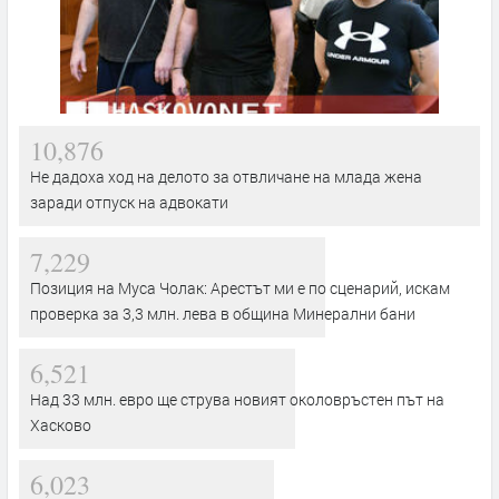
10,876
Не дадоха ход на делото за отвличане на млада жена
заради отпуск на адвокати
7,229
Позиция на Муса Чолак: Арестът ми е по сценарий, искам
проверка за 3,3 млн. лева в община Минерални бани
6,521
Над 33 млн. евро ще струва новият околовръстен път на
Хасково
6,023