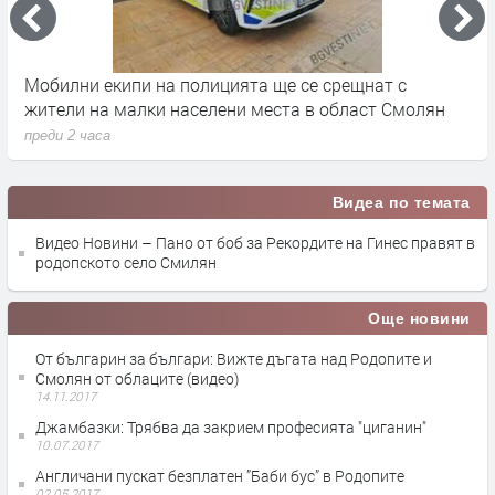
Мобилни екипи на полицията ще се срещнат с
С
жители на малки населени места в област Смолян
п
преди 2 часа
Видеа по темата
Видео Новини – Пано от боб за Рекордите на Гинес правят в
родопското село Смилян
Още новини
Oт българин за българи: Вижте дъгата над Родопите и
Смолян от облаците (видео)
14.11.2017
Джамбазки: Трябва да закрием професията "циганин"
10.07.2017
Англичани пускат безплатен ”Баби бус” в Родопите
02.05.2017