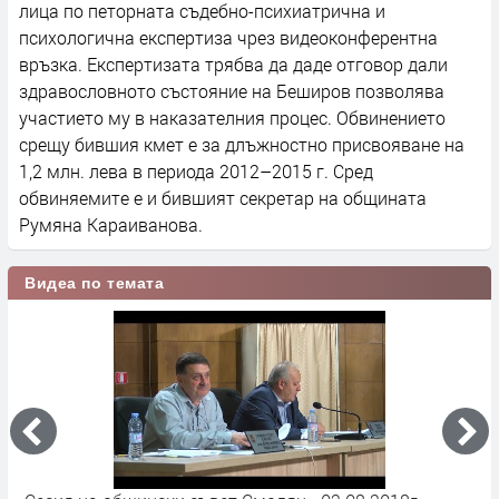
лица по петорната съдебно-психиатрична и
психологична експертиза чрез видеоконферентна
връзка. Експертизата трябва да даде отговор дали
здравословното състояние на Беширов позволява
участието му в наказателния процес. Обвинението
срещу бившия кмет е за длъжностно присвояване на
1,2 млн. лева в периода 2012–2015 г. Сред
обвиняемите е и бившият секретар на общината
Румяна Караиванова.
Видеа по темата