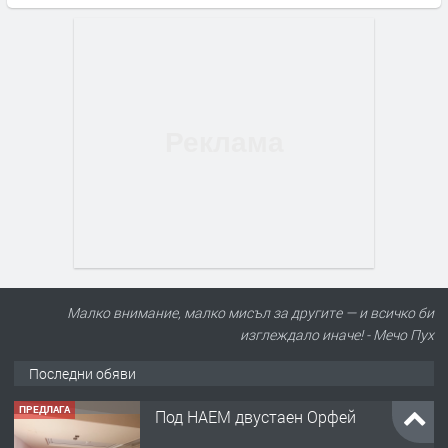
Малко внимание, малко мисъл за другите — и всичко би
изглеждало иначе! - Мечо Пух
Последни обяви
ПРЕДЛАГА
Под НАЕМ двустаен Орфей