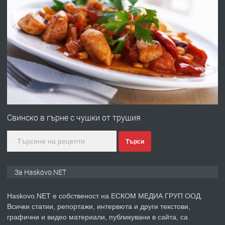
преди 5 дни
ПРЕДЛАГА
Давам гараж под наем
преди 5 дни
ПРЕДЛАГА
№4120 Магазин/Офис под наем в кв.
Любен Каравелов, Хасково-близо до
Свинско в гърне с чушки от трушия
градската градина!
Търси
преди 5 дни
ПРЕДЛАГА
ПРОСТОРЕН ТРИСТАЕН
За Haskovo.NET
АПАРТАМЕНТ В НОВА СГРАДА КВ.
КУБА
Haskovo.NET е собственост на ЕСКОМ МЕДИА ГРУП ООД.
Всички статии, репортажи, интервюта и други текстови,
преди 5 дни
графични и видео материали, публикувани в сайта, са