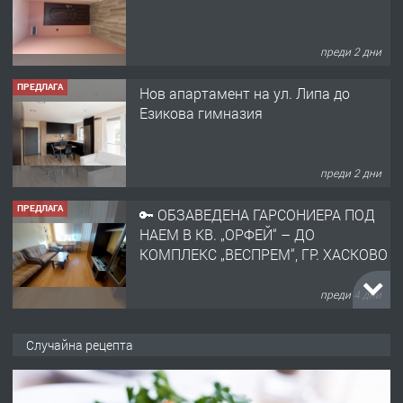
преди 2 дни
ПРЕДЛАГА
Нов апартамент на ул. Липа до
Езикова гимназия
преди 2 дни
ПРЕДЛАГА
🔑 ОБЗАВЕДЕНА ГАРСОНИЕРА ПОД
НАЕМ В КВ. „ОРФЕЙ“ – ДО
КОМПЛЕКС „ВЕСПРЕМ“, ГР. ХАСКОВО
преди 4 дни
ПРЕДЛАГА
НАПЪЛНО ОБЗАВЕДЕН И
Случайна рецепта
ОБОРУДВАН ТРИСТАЕН
АПАРТАМЕНТ В ЦЕНТЪРА НА ГР.
ХАСКОВО