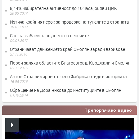
8,44% избирателна активност до 10 часа, обяви ЦИК
26.03.2017
Изтича крайният срок за проверка на тунелите в страната
10.02.2017
Снегът забави плащането на пенсиите
09.01.2017
Ограничават движението край Смолян заради взривове
27.11.2016
Порои заляха областите Благоевград, Кърджали и Смолян
09.11.2016
Антон-Страшимировото село Фабрика отиде в историята
16.08.2016
Обръщение на Дора Янкова до институциите в Смолян
01.10.2014
Препоръчано видео