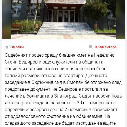
Смолян
0 Коментара
Съдебният процес срещу бившия кмет на Неделино
Стоян Беширов и още служители на общината,
обвинени в длъжностно присвояване в особено
големи размери, отново не стартира. Днешното
заседание в Окръжния съд в Смолян бе отложено след
представен документ, че Беширов е постъпил за
лечение в болницата в Златоград. Съдът насрочи нова
дата за разглеждане на делото – 30 октомври, като
определи и резервен ден на 7 ноември, в зависимост
от здравословното състояние на обвиняемия. На
следващото заседание ще бъдат изслушани вещите