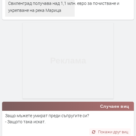
Свиленград получава над 1,1 млн. евро за почистване и
укрепване на река Марица
Случаен виц
Защо мъжете умират преди съпругите си?
- Защото така искат.
Покажи друг виц