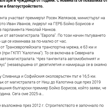
ългари и чужденци от години. С новината се похвалиха от
е и благоустройството.
ринта участват премиерът Росен Желязков, министърът на
ото Иван Иванов, лидерът на ГЕРБ Бойко Борисов и
 в парламента Николай Нанков.
ък от автомагистрала "Европа". По този начин пътуването
 ще се изминава за по-малко от час.
 от Трансевропейската транспортна мрежа, е 63 км и
 (при ГКПП "Калотина"). То се включва в Северната
т автомагистралата. Чрез тангентата автомобилният и
мус" (незавършена от десетилетия и намираща се в окаяно
у Сливница и Софийския околовръстен път е 16,5 км.
ък от магистралата от Ниш до Калотина още през 2019
ашния български премиер Бойко Борисов, който заяви, че
одина. Сега сме 2025-а…
 възложена през 2012 г. Строителството е започнало по