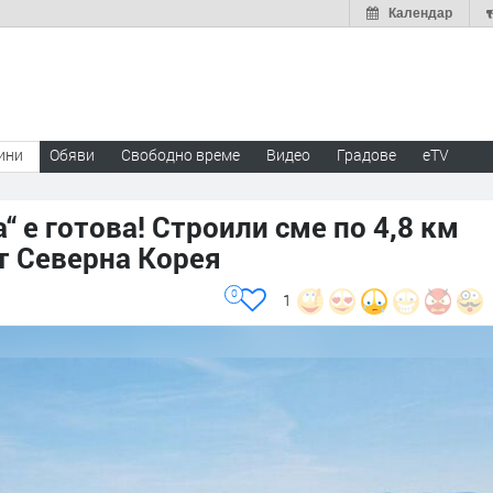
Календар
ини
Обяви
Свободно време
Видео
Градове
eTV
“ е готова! Строили сме по 4,8 км
от Северна Корея
0
1