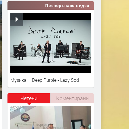
Препоръчано видео
Музика – Deep Purple - Lazy Sod
Четени
Коментирани