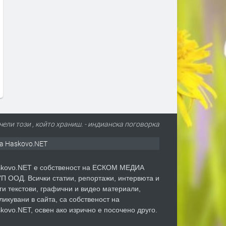
ат Марковски за
Събота: Оранжев код за жеги в
твото в Пловдив: Не съм
почти цялата страна
л подобна жестокост и
преди 11 часа
ъм от непълнолетни,
ят е безпрецедентен
7 часа
ели този , който храниш. - индианска поговорка
а Haskovo.NET
kovo.NET е собственост на ЕСКОМ МЕДИА
П ООД. Всички статии, репортажи, интервюта и
ги текстови, графични и видео материали,
ликувани в сайта, са собственост на
kovo.NET, освен ако изрично е посочено друго.