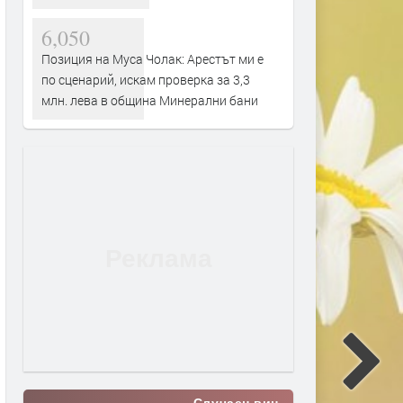
6,050
Позиция на Муса Чолак: Арестът ми е
по сценарий, искам проверка за 3,3
млн. лева в община Минерални бани
Случаен виц