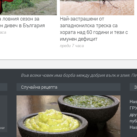
ия сезон за
Най-застрашени от
Адвок
еч в България
западнонилска треска са
убийс
хората над 60 години и тези с
вижда
имунен дефицит
садиз
случа
преди 7 часа
преди 
Във всеки човек има борба между добрия вълк и злия. Печ
Случайна рецепта
З
Has
ГРУ
дру
пуб
дни
Has