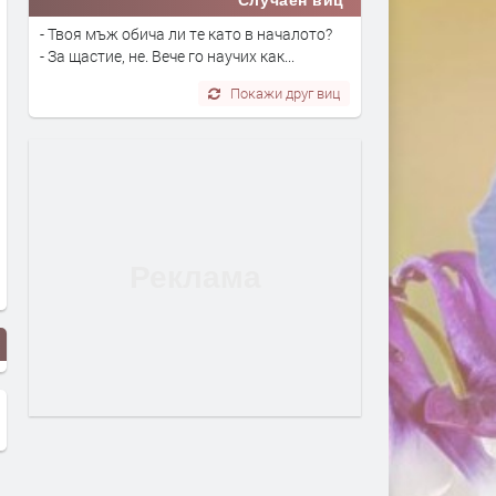
- Твоя мъж обича ли те като в началото?
- За щастие, не. Вече го научих как...
Покажи друг виц