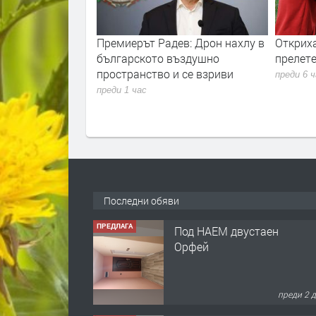
Хасково –
Премиерът Радев: Дрон нахлу в
Откриха ловн
ода от ПС
българското въздушно
прелетен див
пространство и се взриви
преди 6 часа
преди 1 час
Последни обяви
ПРЕДЛАГА
Под НАЕМ двустаен
Орфей
преди 2 
ПРЕДЛАГА
Нов апартамент на ул.