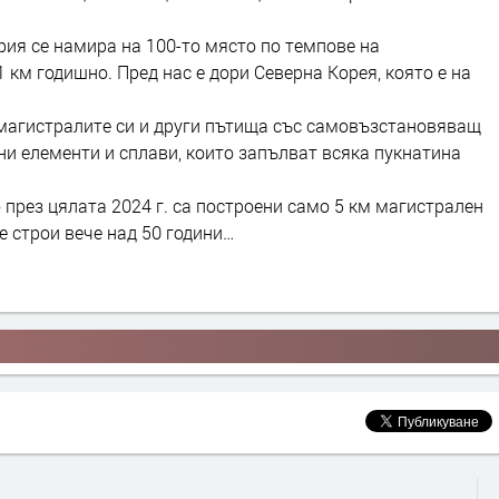
ария се намира на 100-то място по темпове на
 км годишно. Пред нас е дори Северна Корея, която е на
 магистралите си и други пътища със самовъзстановяващ
ни елементи и сплави, които запълват всяка пукнатина
 през цялата 2024 г. са построени само 5 км магистрален
се строи вече над 50 години…