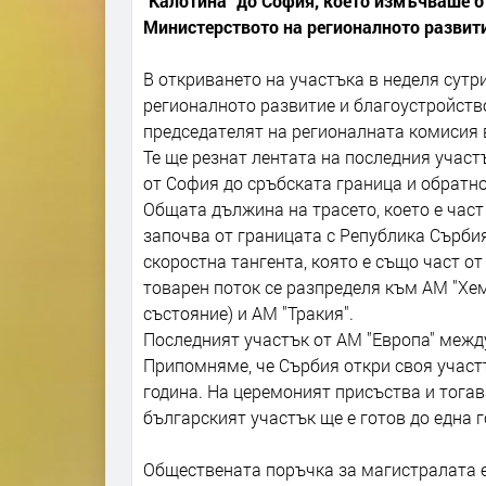
"Калотина" до София, което измъчваше б
Министерството на регионалното развити
В откриването на участъка в неделя сут
регионалното развитие и благоустройств
председателят на регионалната комисия
Те ще резнат лентата на последния участ
от София до сръбската граница и обратно
Общата дължина на трасето, което е част
започва от границата с Република Сърбия
скоростна тангента, която е също част о
товарен поток се разпределя към АМ "Хе
състояние) и АМ "Тракия".
Последният участък от АМ "Европа" межд
Припомняме, че Сърбия откри своя участ
година. На церемоният присъства и тогав
българският участък ще е готов до една г
Обществената поръчка за магистралата е