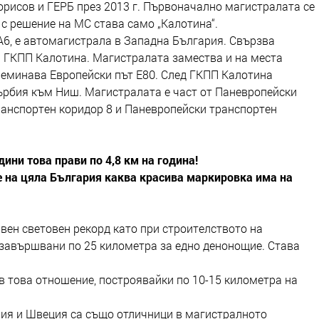
орисов и ГЕРБ през 2013 г. Първоначално магистралата се
 с решение на МС става само „Калотина“.
А6, е автомагистрала в Западна България. Свързва
 ГКПП Калотина. Магистралата замества и на места
преминава Европейски път Е80. След ГКПП Калотина
ърбия към Ниш. Магистралата е част от Паневропейски
ранспортен коридор 8 и Паневропейски транспортен
дини това прави по 4,8 км на година!
е на цяла България каква красива маркировка има на
авен световен рекорд като при строителството на
завършвани по 25 километра за едно денонощие. Става
в това отношение, построявайки по 10-15 километра на
ния и Швеция са също отличници в магистралното