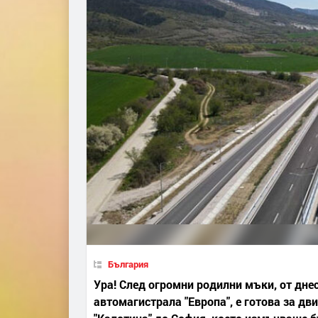
България
Ура! След огромни родилни мъки, от днес
автомагистрала "Европа", е готова за д