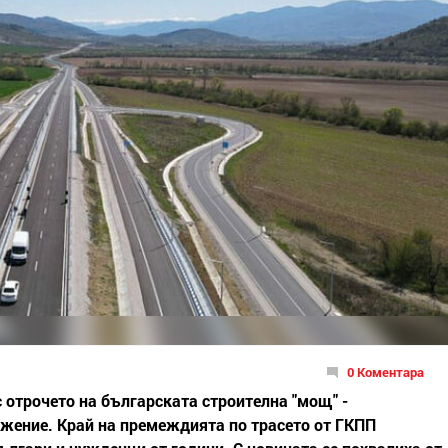
0 Коментара
 отрочето на българската строителна "мощ" -
вижение. Край на премеждията по трасето от ГКПП