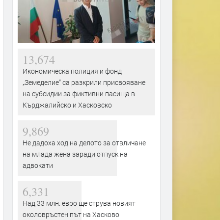
13,674
Икономическа полиция и фонд
„Земеделие“ са разкрили присвояване
на субсидии за фиктивни пасища в
Кърджалийско и Хасковско
9,869
Не дадоха ход на делото за отвличане
на млада жена заради отпуск на
адвокати
6,331
Над 33 млн. евро ще струва новият
околовръстен път на Хасково