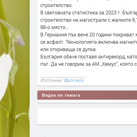
строителство.
В световната статистика за 2023 г. Бълг
строителство на магистрали с жалките 9,1
88-о място…
В Германия пък вече 20 години покриват
се асфалт. Технологията включва магнит
или откриваща се дупка.
България обаче поставя антирекорд, като
път. Да не говорим за АМ „Хемус“, която 
Източник:
Фрогнюз
Видеа по темата