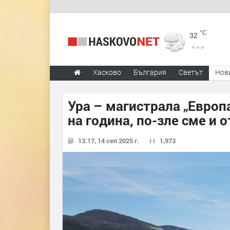
°C
32
Хасково
България
Светът
Нов
Ура – магистрала „Европа
на година, по-зле сме и 
13:17, 14 сеп 2025 г.
1,973