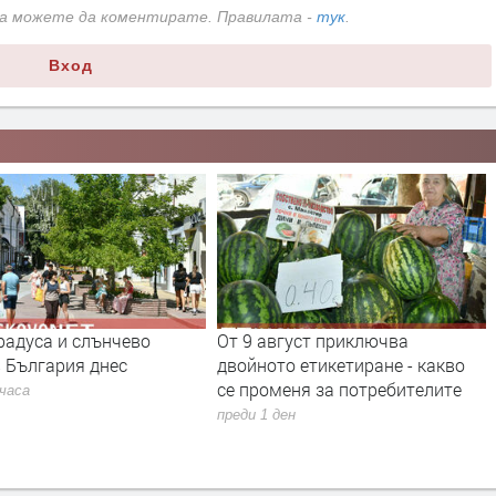
да можете да коментирате. Правилата -
тук
.
Вход
радуса и слънчево
От 9 август приключва
 България днес
двойното етикетиране - какво
се променя за потребителите
 часа
преди 1 ден