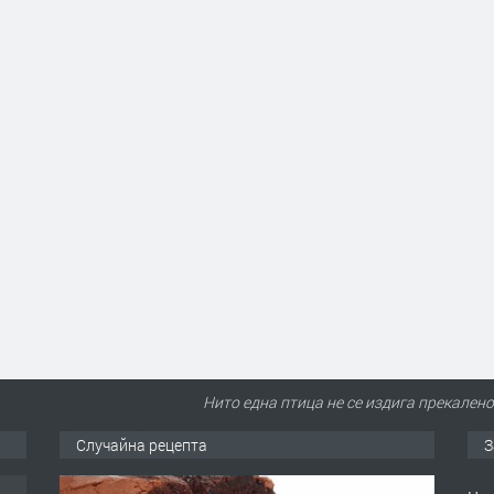
Нито една птица не се издига прекалено
Случайна рецепта
З