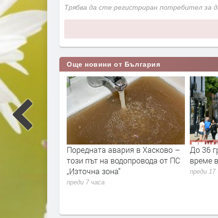
Трябва да сте регистриран потребител за 
Още новини от България
33% от
Поредната авария в Хасково –
До 36 г
а нефт и газ в
този път на водопровода от ПС
време в
л“ в
„Източна зона“
преди 17
на на Черно
преди 7 часа
ачи това