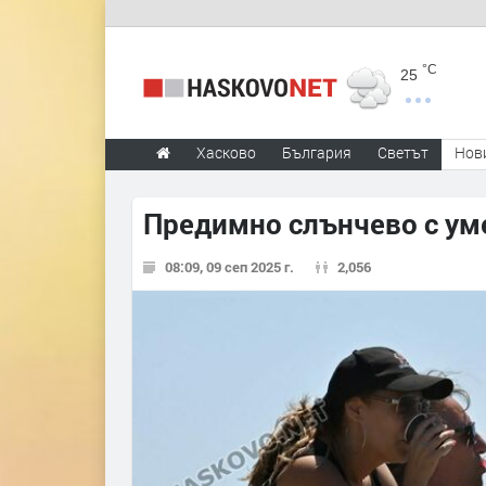
°C
25
Хасково
България
Светът
Нов
Предимно слънчево с ум
08:09, 09 сеп 2025 г.
2,056