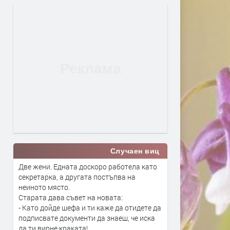
Случаен виц
Две жени. Едната доскоро работела като
секретарка, а другата постъпва на
неиното място.
Старата дава съвет на новата:
- Като дойде шефа и ти каже да отидете да
подписвате документи да знаеш, че иска
да ти вирне краката!