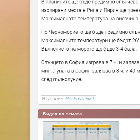
В планините ще бъде предимно слънчево 
изолирани места в Рила и Пирин ще прева
Максималната температура на височина 12
По Черноморието ще бъде предимно слънч
Максималните температури ще бъдат 26°-2
Вълнението на морето ще бъде 3-4 бала.
Слънцето в София изгрява в 7 ч. и залязва
мин. Луната в София залязва в 8 ч. и 49 м
след пълнолуние.
Източник:
Haskovo.NET
Видеа по темата