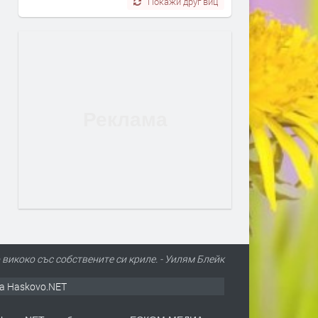
Покажи друг виц
 викоко със собствените си криле. - Уилям Блейк
а Haskovo.NET