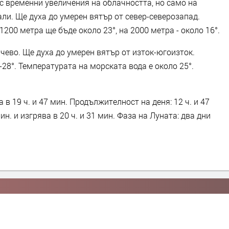
с временни увеличения на облачността, но само на
ли. Ще духа до умерен вятър от север-северозапад.
00 метра ще бъде около 23°, на 2000 метра - около 16°.
ево. Ще духа до умерен вятър от изток-югоизток.
8°. Температурата на морската вода е около 25°.
 в 19 ч. и 47 мин. Продължителност на деня: 12 ч. и 47
ин. и изгрява в 20 ч. и 31 мин. Фаза на Луната: два дни