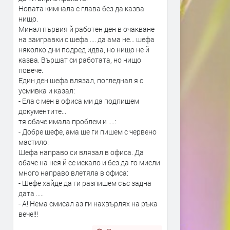
Новата кимнала с глава без да казва
нищо.
Минал първия й работен ден в очакване
на заигравки с шефа .... да ама не... шефа
няколко дни подред идва, но нищо не й
казва. Вършат си работата, но нищо
повече.
Един ден шефа влязал, погледнал я с
усмивка и казал:
- Ела с мен в офиса ми да подпишем
документите...
тя обаче имала проблем и ....:
- Добре шефе, ама ще ги пишем с червено
мастило!
Шефа направо си влязал в офиса. Да
обаче на нея й се искало и без да го мисли
много направо влетяла в офиса:
- Шефе хайде да ги разпишем със задна
дата .....
- А! Нема смисал аз ги нахвърлях на ръка
вече!!!