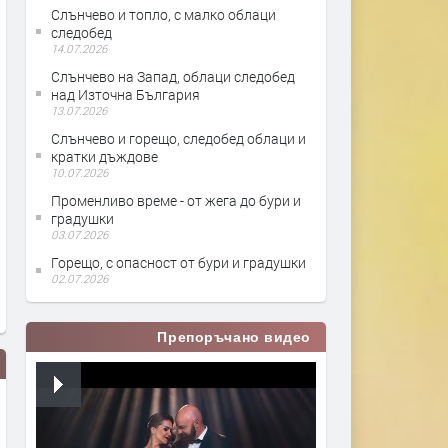
Слънчево и топло, с малко облаци
следобед
14.07.2026
Слънчево на Запад, облаци следобед
над Източна България
13.07.2026
Слънчево и горещо, следобед облаци и
кратки дъждове
10.07.2026
Променливо време - от жега до бури и
градушки
03.07.2026
Горещо, с опасност от бури и градушки
02.07.2026
Препоръчано видео