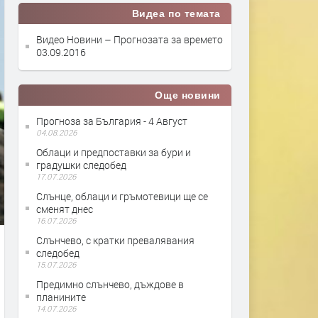
Видеа по темата
Видео Новини – Прогнозата за времето
03.09.2016
Още новини
Прогноза за България - 4 Август
04.08.2026
Облаци и предпоставки за бури и
градушки следобед
17.07.2026
Слънце, облаци и гръмотевици ще се
сменят днес
16.07.2026
Слънчево, с кратки превалявания
следобед
15.07.2026
Предимно слънчево, дъждове в
планините
14.07.2026