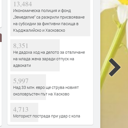
13,484
Икономическа полиция и фонд
„Земеделие“ са разкрили присвояване
на субсидии за фиктивни пасища в
Кърджалийско и Хасковско
8,351
Не дадоха ход на делото за отвличане
на млада жена заради отпуск на
адвокати
5,997
Над 33 млн. евро ще струва новият
Млад пилот напуска ВВС със
В Европа се диша по-чист
околовръстен път на Хасково
скандално обръщение към
въздух, но климатът изп
Румен Радев и компания
все по-тревожни сигнали-
България показваме как
4,713
преди 1 ден
да правим и крачка наза
Моторист пострада при удар с кола
преди 1 ден