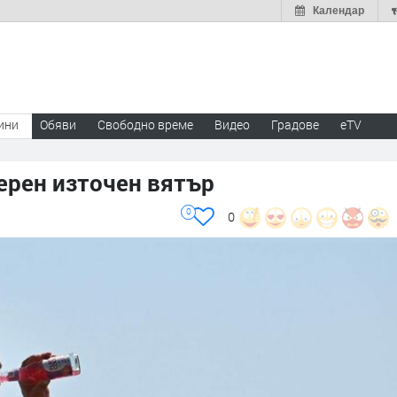
Календар
ини
Обяви
Свободно време
Видео
Градове
eTV
ерен източен вятър
0
0