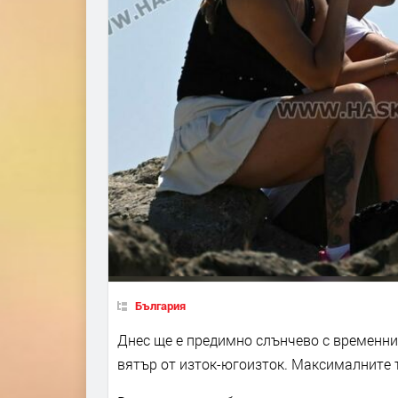
България
Днес ще е предимно слънчево с временни
вятър от изток-югоизток. Максималните т