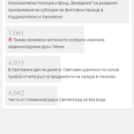
Икономическа полиция и фонд „Земеделие“ са разкрили
присвояване на субсидии за фиктивни пасища в
Кърджалийско и Хасковско
7,061
Трима хасковски алпинисти успешно изкачиха
седемхилядника връх Ленин
4,935
В Световния ден на динята: Световен шампион по силов
трибой отчете ръст в продажбите на пазара в Хасково
4,662
Части от Симеоновград и Свиленград са без вода