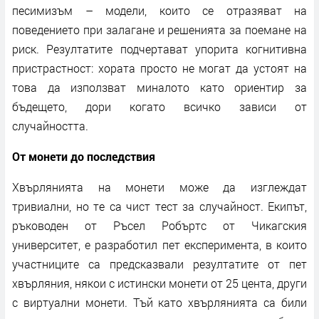
песимизъм – модели, които се отразяват на
поведението при залагане и решенията за поемане на
риск. Резултатите подчертават упорита когнитивна
пристрастност: хората просто не могат да устоят на
това да използват миналото като ориентир за
бъдещето, дори когато всичко зависи от
случайността.
От монети до последствия
Хвърлянията на монети може да изглеждат
тривиални, но те са чист тест за случайност. Екипът,
ръководен от Ръсел Робъртс от Чикагския
университет, е разработил пет експеримента, в които
участниците са предсказвали резултатите от пет
хвърляния, някои с истински монети от 25 цента, други
с виртуални монети. Тъй като хвърлянията са били