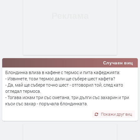
Случаен виц
Блондинка влиза в кафене с термос и пита кафеджията:
- Извинете, този термос дали ще събере шест кафета?
- Да, май ще събере точно шест - отговорил той, след като
огледал термоса.
- Тогава искам три със сметана, три дълги със захарин и три
къси със захар - поръчала блондинката.
Покажи друг виц