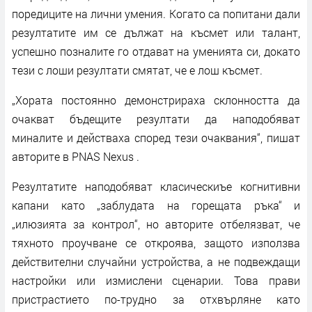
поредиците на лични умения. Когато са попитани дали
резултатите им се дължат на късмет или талант,
успешно позналите го отдават на уменията си, докато
тези с лоши резултати смятат, че е лош късмет.
„Хората постоянно демонстрираха склонността да
очакват бъдещите резултати да наподобяват
миналите и действаха според тези очаквания“, пишат
авторите в PNAS Nexus .
Резултатите наподобяват класическиъе когнитивни
капани като „заблудата на горещата ръка“ и
„илюзията за контрол“, но авторите отбелязват, че
тяхното проучване се откроява, защото използва
действителни случайни устройства, а не подвеждащи
настройки или измислени сценарии. Това прави
пристрастието по-трудно за отхвърляне като