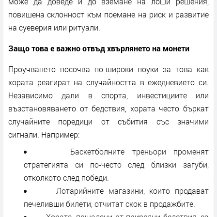
може да доведе и до вземане на лоши решения,
повишена склонност към поемане на риск и развитие
на суеверия или ритуали.
Защо това е важно отвъд хвърлянето на монети
Проучването посочва по-широки поуки за това как
хората реагират на случайността в ежедневието си.
Независимо дали в спорта, инвестициите или
възстановяването от бедствия, хората често бъркат
случайните поредици от събития със значими
сигнали. Например:
Баскетболните треньори променят
стратегията си по-често след близки загуби,
отколкото след победи.
Лотарийните магазини, които продават
печеливши билети, отчитат скок в продажбите.
Хората, пощадени от природни бедствия, са