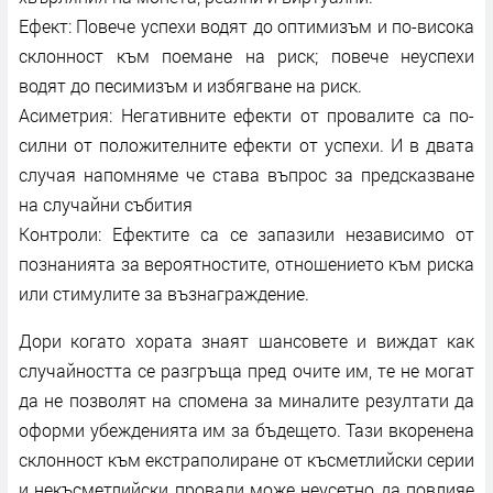
Ефект: Повече успехи водят до оптимизъм и по-висока
склонност към поемане на риск; повече неуспехи
водят до песимизъм и избягване на риск.
Асиметрия: Негативните ефекти от провалите са по-
силни от положителните ефекти от успехи. И в двата
случая напомняме че става въпрос за предсказване
на случайни събития
Контроли: Ефектите са се запазили независимо от
познанията за вероятностите, отношението към риска
или стимулите за възнаграждение.
Дори когато хората знаят шансовете и виждат как
случайността се разгръща пред очите им, те не могат
да не позволят на спомена за миналите резултати да
оформи убежденията им за бъдещето. Тази вкоренена
склонност към екстраполиране от късметлийски серии
и некъсметлийски провали може неусетно да повлияе