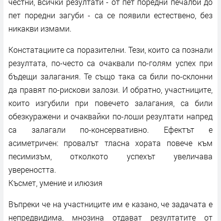
честни, всички резултати - от пет поредни печалби до
пет поредни загуби - са се появили естествено, без
никакви измами.
Констатациите са поразителни. Тези, които са познали
резултата, по-често са очаквали по-голям успех при
бъдещи залагания. Те също така са били по-склонни
да правят по-рискови залози. И обратно, участниците,
които изгубили при повечето залагания, са били
обезкуражени и очаквайки по-лоши резултати напред
са залагали по-консервативно. Ефектът е
асиметричен: провалът тласна хората повече към
песимизъм, отколкото успехът увеличава
увереността.
Късмет, умение и илюзия
Въпреки че на участниците им е казано, че задачата е
непредвидима, мнозина отдават резултатите от