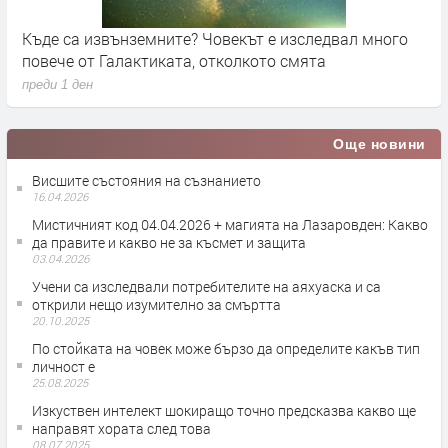
Къде са извънземните? Човекът е изследвал много
К
повече от Галактиката, отколкото смята
р
преди 1 ден
п
Още новини
Висшите състояния на съзнанието
16.04.2026
Мистичният код 04.04.2026 + магията на Лазаровден: Какво
да правите и какво не за късмет и защита
03.04.2026
Учени са изследвали потребителите на аяхуаска и са
открили нещо изумително за смъртта
20.10.2025
По стойката на човек може бързо да определите какъв тип
личност е
25.08.2025
Изкуствен интелект шокиращо точно предсказва какво ще
направят хората след това
08.07.2025