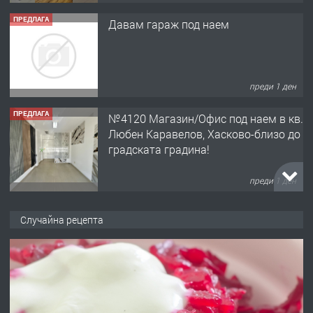
ПРЕДЛАГА
Давам гараж под наем
преди 1 ден
ПРЕДЛАГА
№4120 Магазин/Офис под наем в кв.
Любен Каравелов, Хасково-близо до
градската градина!
преди 1 ден
ПРЕДЛАГА
ПРОСТОРЕН ТРИСТАЕН
Случайна рецепта
АПАРТАМЕНТ В НОВА СГРАДА КВ.
КУБА
преди 2 дни
ПРЕДЛАГА
Продавам парцел в гр. Хасково кв.