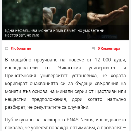
Една нефалшива монета няма памет, но умовете ни
настояват, че има.
Любопитно
0 Коментара
В мащабно проучване на повече от 12 000 души,
изследователи от Чикагския университет и
Принстънския университет установиха, че хората
коригират очакванията си за бъдещи хвърляния на
монети въз основа на минали серии от щастливи или
нещастни предположения, дори когато напълно
разбират, че резултатите са случайни.
Публикувано на наскоро в PNAS Nexus, изследването
показва, че успехът поражда оптимизъм, а провалът –