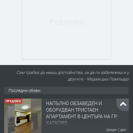
Сам трабва да имаш достойнства, за да ги забележиш и у
другите. - Мадам дьо Помпадур
Последни обяви
ПРЕДЛАГА
НАПЪЛНО ОБЗАВЕДЕН И
ОБОРУДВАН ТРИСТАЕН
АПАРТАМЕНТ В ЦЕНТЪРА НА ГР.
ХАСКОВО
преди 1 ден