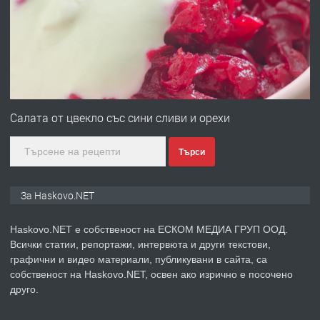
Хисаря до ток, вода,канализация,
асфалт 0889 537 426
преди 2 дни
ПРЕДЛАГА
СГЛОБЯВАНЕ НА МЕБЕЛИ.
Салата от цвекло със сини сливи и орехи
Търси
преди 2 дни
ПРЕДЛАГА
№4119 Едностаен обзаведен
За Haskovo.NET
апартамент под наем в кв.
Училищни, гр. Хасково.
Haskovo.NET е собственост на ЕСКОМ МЕДИА ГРУП ООД.
Всички статии, репортажи, интервюта и други текстови,
преди 2 дни
графични и видео материали, публикувани в сайта, са
собственост на Haskovo.NET, освен ако изрично е посочено
ПРЕДЛАГА
Къртене на бетон! Събаряне на
друго.
сгради!