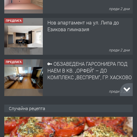
преди 2 дни
ПРЕДЛАГА
Нов апартамент на ул. Липа до
Езикова гимназия
преди 2 дни
ПРЕДЛАГА
🔑 ОБЗАВЕДЕНА ГАРСОНИЕРА ПОД
НАЕМ В КВ. „ОРФЕЙ“ – ДО
КОМПЛЕКС „ВЕСПРЕМ“, ГР. ХАСКОВО
преди 3 дни
ПРЕДЛАГА
НАПЪЛНО ОБЗАВЕДЕН И
Случайна рецепта
ОБОРУДВАН ТРИСТАЕН
АПАРТАМЕНТ В ЦЕНТЪРА НА ГР.
ХАСКОВО
преди 4 дни