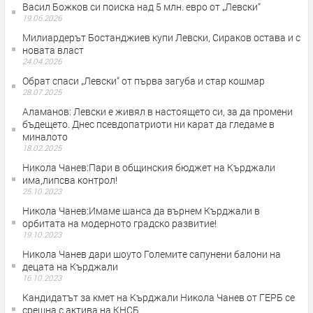
Васил Божков си поиска над 5 млн. евро от „Левски“
19.06.2026
Милиардерът Бостанджиев купи Левски, Сираков остава и с
новата власт
24.04.2026
Обрат спаси „Левски“ от първа загуба и стар кошмар
28.07.2025
Аламанов: Левски е живял в настоящето си, за да промени
бъдещето. Днес псевдопатриоти ни карат да гледаме в
миналото
18.02.2025
Никола Чанев:Пари в общинския бюджет на Кърджали
има,липсва контрол!
25.10.2023
Никола Чанев:Имаме шанса да върнем Кърджали в
орбитата на модерното градско развитие!
19.10.2023
Никола Чанев дари шоуто Големите сапунени балони на
децата на Кърджали
16.10.2023
Кандидатът за кмет на Кърджали Никола Чанев от ГЕРБ се
срещна с актива на КНСБ