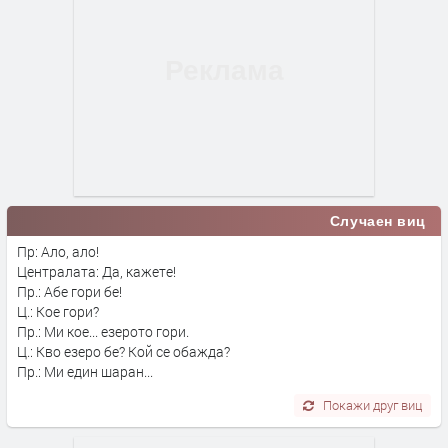
Случаен виц
Пр: Ало, ало!
Централата: Да, кажете!
Пр.: Абе гори бе!
Ц.: Кое гори?
Пр.: Ми кое... езерото гори.
Ц.: Кво езеро бе? Кой се обажда?
Пр.: Ми един шаран...
Покажи друг виц