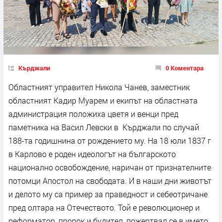
Кърджали
0 Коментара
Областният управител Никола Чанев, заместник
областният Кадир Муарем и екипът на областната
администрация положиха цветя и венци пред
паметника на Васил Левски в Кърджали по случай
188-та годишнина от рождението му. На 18 юли 1837 г
в Карлово е роден идеологът на българското
национално освобождение, наричан от признателните
потомци Апостол на свободата. И в наши дни животът
и делото му са пример за праведност и себеотричане
пред олтара на Отечеството. Той е революционер и
реформатор, пророк и будител, пожертвал се в името