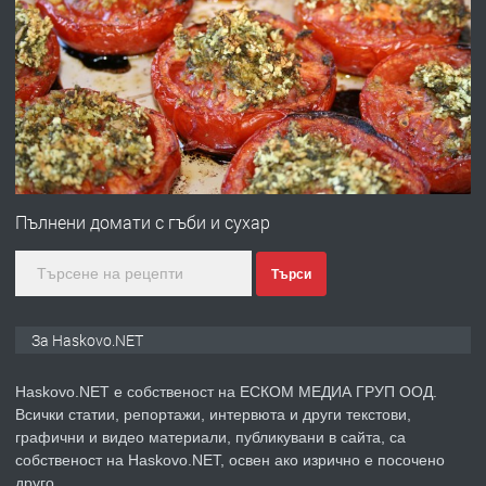
ПРЕДЛАГА
Давам гараж под наем
преди 4 дни
ПРЕДЛАГА
№4120 Магазин/Офис под наем в кв.
Любен Каравелов, Хасково-близо до
Пълнени домати с гъби и сухар
градската градина!
Търси
преди 4 дни
ПРЕДЛАГА
ПРОСТОРЕН ТРИСТАЕН
За Haskovo.NET
АПАРТАМЕНТ В НОВА СГРАДА КВ.
КУБА
Haskovo.NET е собственост на ЕСКОМ МЕДИА ГРУП ООД.
Всички статии, репортажи, интервюта и други текстови,
преди 5 дни
графични и видео материали, публикувани в сайта, са
собственост на Haskovo.NET, освен ако изрично е посочено
ПРЕДЛАГА
Продавам парцел в гр. Хасково кв.
друго.