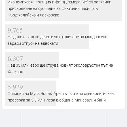
Икономическа полиция и фонд „Земеделие“ са разкрили
присвояване на субсидии за фиктивни пасища в
Кърджалийско и Хасковско
9,765
Не дадоха ход на делото за отвличане на млада жена
заради отпуск на адвокати
6,307
Над 33 млн. евро ще струва новият околовръстен път на
Хасково
5,929
Позиция на Муса Чолак: Арестът ми е по сценарий, искам
проверка за 3,3 млн. лева в община Минерални бани