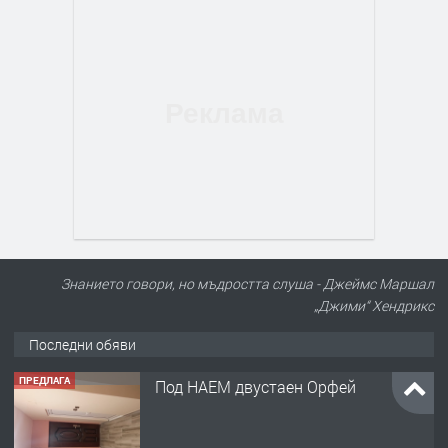
Знанието говори, но мъдростта слуша - Джеймс Маршал
„Джими“ Хендрикс
Последни обяви
ПРЕДЛАГА
Под НАЕМ двустаен Орфей