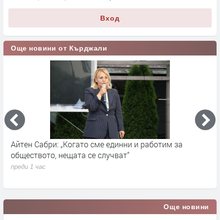
Вход
Още новини от Кърджали
Айтен Сабри: „Когато сме единни и работим за
О
обществото, нещата се случват“
п
преди 1 час
Още новини