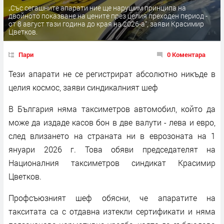
„Със сегашните апарати ние ще нарушим принципа на
двойното показване на цените през целия преходен период -
от 8 август тази година до края на 2026-а“, заяви Красимир
Цветков.
Пари
0 Коментара
Тези апарати не се регистрират абсолютно никъде в
целия космос, заяви синдикалният шеф
В България няма таксиметров автомобил, който да
може да издаде касов бон в две валути - лева и евро,
след влизането на страната ни в еврозоната на 1
януари 2026 г. Това обяви председателят на
Националния таксиметров синдикат Красимир
Цветков.
Профсъюзният шеф обясни, че апаратите на
такситата са с отдавна изтекли сертификати и няма