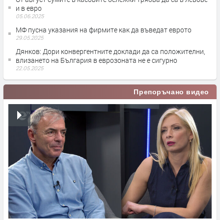
и в евро
05.06.2025
МФ пусна указания на фирмите как да въведат еврото
29.05.2025
Дянков: Дори конвергентните доклади да са положителни,
влизането на България в еврозоната не е сигурно
22.05.2025
Препоръчано видео