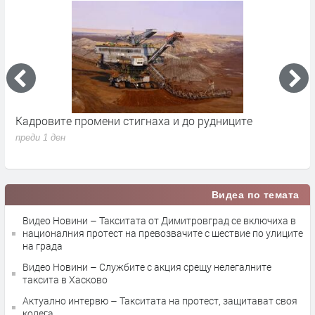
Кадровите промени стигнаха и до рудниците
П
1
преди 1 ден
п
Видеа по темата
Видео Новини – Такситата от Димитровград се включиха в
националния протест на превозвачите с шествие по улиците
на града
Видео Новини – Службите с акция срещу нелегалните
таксита в Хасково
Актуално интервю – Такситата на протест, защитават своя
колега