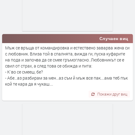
Случаен виц
Мъж се връща от командировка и естествено заварва жена си
с любовник. Влиза той в спалнята, вижда ги, пуска куфарите
на пода и започва да се смее гръмогласно. Любовникът се е
свил от страх, а след това се обижда и пита:
- К`во се смееш, бе?
- Абе...аз разбирам за мен...аз съм й мъж все пак....ама теб пък
кой те кара да я чукаш....
Покажи друг виц