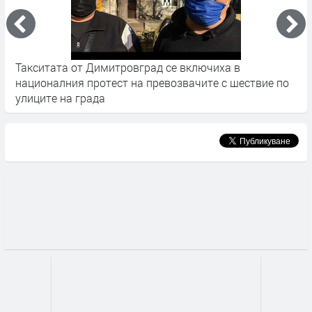
Такситата от Димитровград се включиха в
Ц
националния протест на превозвачите с шествие по
п
улиците на града