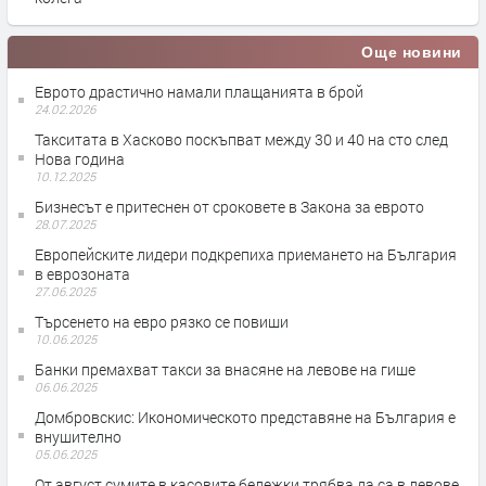
Още новини
Еврото драстично намали плащанията в брой
24.02.2026
Такситата в Хасково поскъпват между 30 и 40 на сто след
Нова година
10.12.2025
Бизнесът е притеснен от сроковете в Закона за еврото
28.07.2025
Европейските лидери подкрепиха приемането на България
в еврозоната
27.06.2025
Търсенето на евро рязко се повиши
10.06.2025
Банки премахват такси за внасяне на левове на гише
06.06.2025
Домбровскис: Икономическото представяне на България е
внушително
05.06.2025
От август сумите в касовите бележки трябва да са в левове