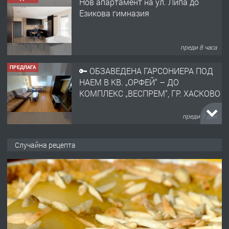
Нов апартамент на ул. Липа до
Езикова гимназия
преди 8 часа
ПРЕДЛАГА
🔑 ОБЗАВЕДЕНА ГАРСОНИЕРА ПОД
НАЕМ В КВ. „ОРФЕЙ“ – ДО
КОМПЛЕКС „ВЕСПРЕМ“, ГР. ХАСКОВО
преди 1 ден
ПРЕДЛАГА
НАПЪЛНО ОБЗАВЕДЕН И
Случайна рецепта
ОБОРУДВАН ТРИСТАЕН
АПАРТАМЕНТ В ЦЕНТЪРА НА ГР.
ХАСКОВО
преди 2 дни
ПРЕДЛАГА
Давам гараж под наем