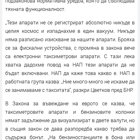
подзаконова нормативна уредба, която да съблюдава
тяхната функционалност.
„Тези апарати не се регистрират абсолютно никъде в
целия космос и изпаднахме в един вакуум. Никъде
няма разписано изискване за нашите апарати. Брояха
се за фискални устройства, с промяна в закона вече
са електронни таксиметрови апарати. С тази лека
хватка дадохме повод на НАП тези апарати да не
бъдат включвани. НАП да каже това какво е. НАП в
работната група казва: „Ние много-много не искаме да
се занимаваме с такситата“, разкри Цветков пред БНР.
В Закона за въвеждане на еврото се казва, че
таксиметровите апарати и бензиновите колонки
нямат задължение да визуализират в двете валути, но
в същия закон се дава разпоредба какво трябва да
съдържа бонът. „На бензиностанциите в бона или