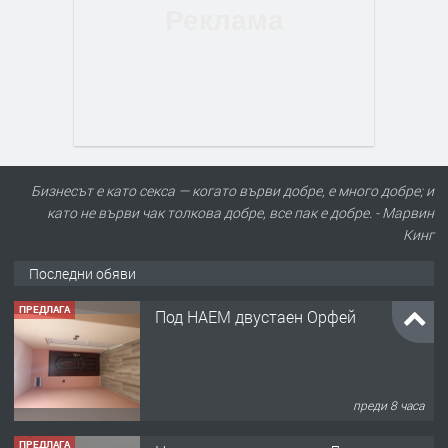
Бизнесът е като секса — когато върви добре, е много добре; и
като не върви чак толкова добре, все пак е добре. - Марвин
Кинг
Последни обяви
ПРЕДЛАГА
Под НАЕМ двустаен Орфей
преди 8 часа
ПРЕДЛАГА