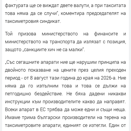
фактурата ще се виждат двете валути, а при такситата
това няма да се случи“, коментира председателят на
таксиметровия синдикат.
Той призова министерството на финансите и
министерството на транспорта да излязат с позиция,
защото „санкциите хич не са малки“.
„Със сегашните апарати ние ще нарушим принципа на
двойното показване на цените през целия преходен
период - от 8 август тази година до края на 2026-а. Ние
няма да го изпълним това и това се дължи на
петгодишно бездействие. Не бяха дадени никакви
инструкции към производителите какво да направят.
Всеки апарат в ЕС трябва да може едни и същи неща.
Имаме трима български производители на терена на
таксиметровите апарати, единият се изтегли. Един от