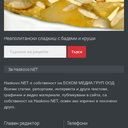
преди 2 дни
ПРЕДЛАГА
№4120 Магазин/Офис под наем в кв.
Любен Каравелов, Хасково-близо до
Неаполитански сладкиш с бадеми и круши
градската градина!
Търси
преди 2 дни
ПРЕДЛАГА
ПРОСТОРЕН ТРИСТАЕН
За Haskovo.NET
АПАРТАМЕНТ В НОВА СГРАДА КВ.
КУБА
Haskovo.NET е собственост на ЕСКОМ МЕДИА ГРУП ООД.
Всички статии, репортажи, интервюта и други текстови,
преди 3 дни
графични и видео материали, публикувани в сайта, са
собственост на Haskovo.NET, освен ако изрично е посочено
ПРЕДЛАГА
Продавам парцел в гр. Хасково кв.
друго.
Хисаря до ток, вода,канализация,
асфалт 0889 537 426
Главен редактор
Телефони