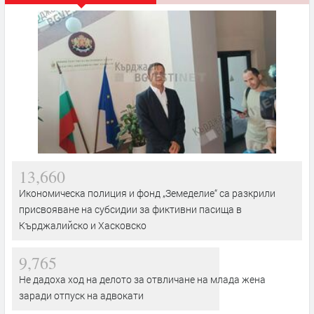
13,660
Икономическа полиция и фонд „Земеделие“ са разкрили
присвояване на субсидии за фиктивни пасища в
Кърджалийско и Хасковско
9,765
Не дадоха ход на делото за отвличане на млада жена
заради отпуск на адвокати