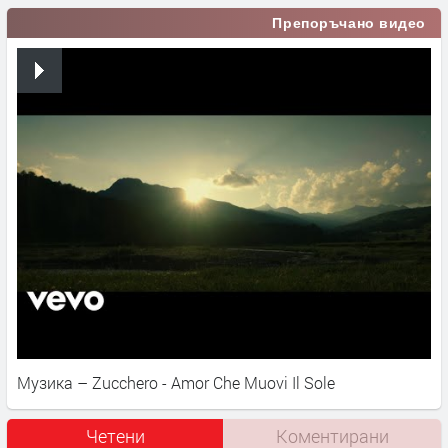
Препоръчано видео
Музика – Zucchero - Amor Che Muovi Il Sole
Четени
Коментирани