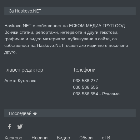
ПРЕДЛАГА
ПРОСТОРЕН ТРИСТАЕН
За Haskovo.NET
АПАРТАМЕНТ В НОВА СГРАДА КВ.
КУБА
Haskovo.NET е собственост на ЕСКОМ МЕДИА ГРУП ООД.
Всички статии, репортажи, интервюта и други текстови,
преди 5 дни
графични и видео материали, публикувани в сайта, са
собственост на Haskovo.NET, освен ако изрично е посочено
ПРЕДЛАГА
Продавам парцел в гр. Хасково кв.
друго.
Хисаря до ток, вода,канализация,
асфалт 0889 537 426
Главен редактор
Телефони
преди 5 дни
Анета Кутелова
038 536 277
038 536 555
ПРЕДЛАГА
СГЛОБЯВАНЕ НА МЕБЕЛИ.
038 536 554 - Реклама
Последвай ни
преди 5 дни
ПРЕДЛАГА
№4119 Едностаен обзаведен
Хасково
Новини
Видео
Обяви
еТВ