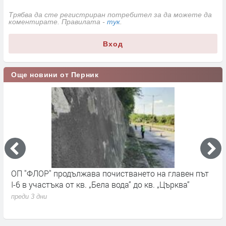
Трябва да сте регистриран потребител за да можете да
коментирате. Правилата -
тук
.
Вход
Още новини от Перник
ОП "ФЛОР" продължава почистването на главен път
О
I-6 в участъка от кв. „Бела вода“ до кв. „Църква“
п
с
преди 3 дни
п