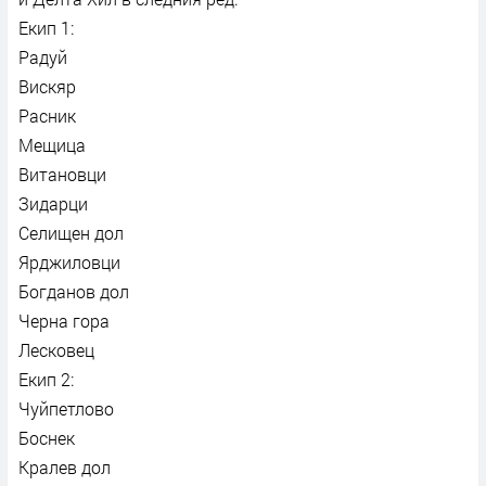
Екип 1:
Радуй
Вискяр
Расник
Мещица
Витановци
Зидарци
Селищен дол
Ярджиловци
Богданов дол
Черна гора
Лесковец
Екип 2:
Чуйпетлово
Боснек
Кралев дол