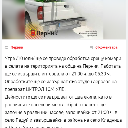
Перник
0 Коментара
Утре /10 юли/ ще се проведе обработка срещу комари
в селата на територията на община Перник. Работата
ще се извърши в интервала от 21:00 ч. до 06:30 ч.
Обработките ще се извършат със студен аерозол на
препарат ЦИТРОЛ 10/4 УЛВ.
Дейностите ще се извършват от два екипа, като в
различните населени места обработването ще
започне в различни часове, започвайки от 21:00 ч. в
село Радуй и завършвайки в района на село Кладница
и Делта Хил в следния ред: