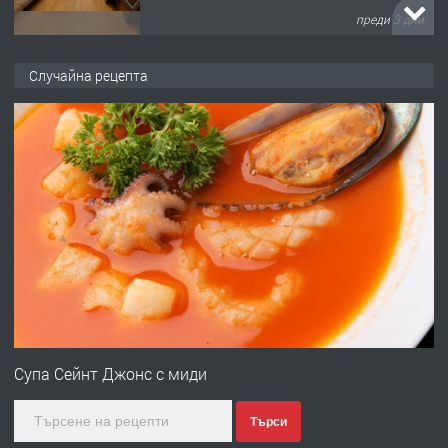
преди 3 дни
ПРЕДЛАГА
НАПЪЛНО ОБЗАВЕДЕН И
Случайна рецепта
ОБОРУДВАН ТРИСТАЕН
АПАРТАМЕНТ В ЦЕНТЪРА НА ГР.
ХАСКОВО
преди 4 дни
ПРЕДЛАГА
Давам гараж под наем
преди 4 дни
ПРЕДЛАГА
№4120 Магазин/Офис под наем в кв.
Любен Каравелов, Хасково-близо до
Супа Сейнт Джонс с миди
градската градина!
Търси
преди 4 дни