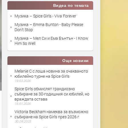
Видеа по темата
Музика – Spice Girls - Viva Forever
Музика – Emma Bunton - Baby Please
Don't Stop
Музика – Мел Cи и Ема Бънтън - I Know
Him So Well
Още новини
Melanie C с лоша новина за очакваното
юбилейно турне на Spice Girls
19.03.2026
Spice Girls обмислят грандиозно
събиране за 30-годишния си юбилей, но
враждата остава
15.01.2026
Victoria Beckham намеква за възможно
събиране на Spice Girls през 2026 г
30.09.2025