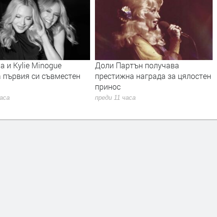
артън получава
Янка Рупкина и „Мистерията на
жна награда за цялостен
българските гласове“ звучат в
новия сингъл на Ели Годлинг
 часа
преди 12 часа