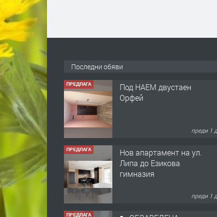
ПРЕДЛАГА
Под НАЕМ двустаен
Орфей
Последни обяви
преди 1 
ПРЕДЛАГА
Нов апартамент на ул.
Липа до Езикова
гимназия
преди 1 
ПРЕДЛАГА
🔑 ОБЗАВЕДЕНА
ГАРСОНИЕРА ПОД
НАЕМ В КВ. „ОРФЕЙ“ –
ДО КОМПЛЕКС