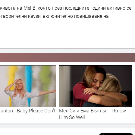
ивота на Mel B, която през последните години активно се
отворителни каузи, включително повишаване на
nton - Baby Please Don't
Мел Cи и Ема Бънтън - I Know
Him So Well