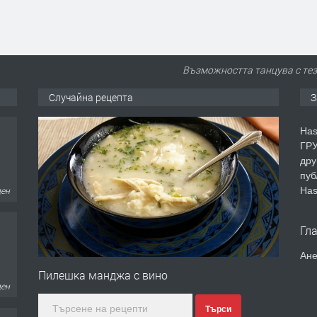
Възможността танцува с тези
Случайна рецепта
З
ден
Has
ГРУ
дру
пуб
Has
ден
Гл
Ане
Пилешка манджа с вино
Търси