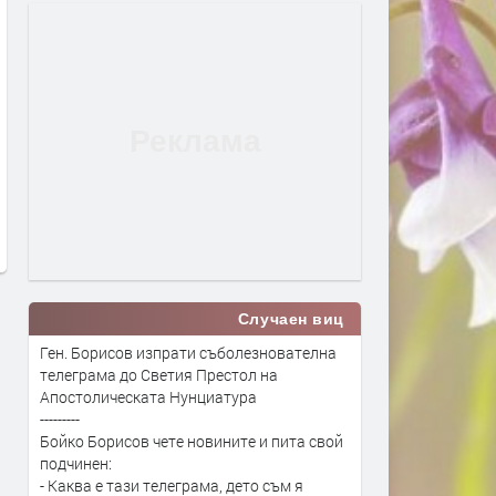
„Опера на площада“ 2026
Диджей партито „Unlimite
завършва с грандиозен гала
пред „Св. Ал. Невски“ на 2
спектакъл
август ще е безплатно за
публиката
преди 14 часа
преди 14 часа
Случаен виц
Ген. Борисов изпрати съболезнователна
телеграма до Светия Престол на
Апостолическата Нунциатура
---------
Бойко Борисов чете новините и пита свой
подчинен:
- Каква е тази телеграма, дето съм я