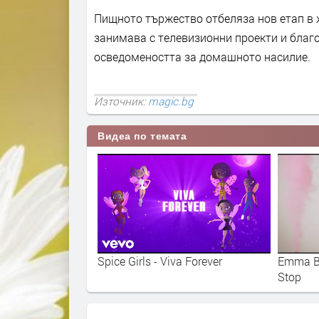
Пищното тържество отбеляза нов етап в ж
занимава с телевизионни проекти и благ
осведомеността за домашното насилие.
Източник:
magic.bg
Видеа по темата
ънтън - I Know
Spice Girls - Viva Forever
Emma Bu
Stop