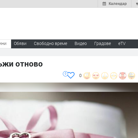
Календар
ини
Обяви
Свободно време
Видео
Градове
eTV
мъжи отново
0
0