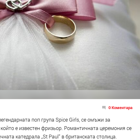
0 Коментара
легендарната поп група Spice Girls, се омъжи за
 който е известен фризьор. Романтичната церемония се
чната катедрала „St Paul“ в британската столица.