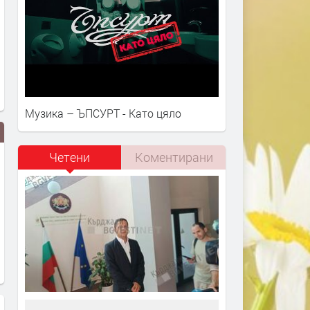
Музика – ЪПСУРТ - Като цяло
Четени
Коментирани
Spice Girls - Viva Forever
Emma Bunton - Baby Pleas
Stop