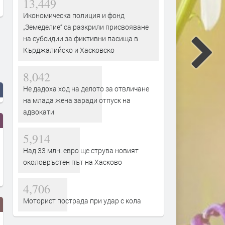
13,449
Икономическа полиция и фонд
„Земеделие“ са разкрили присвояване
на субсидии за фиктивни пасища в
Кърджалийско и Хасковско
8,042
Не дадоха ход на делото за отвличане
на млада жена заради отпуск на
адвокати
5,914
Над 33 млн. евро ще струва новият
околовръстен път на Хасково
4,706
Моторист пострада при удар с кола