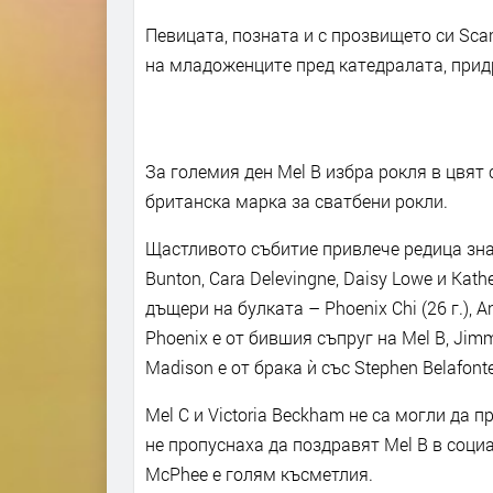
Певицата, позната и с прозвището си Scar
на младоженците пред катедралата, придр
За големия ден Mel B избра рокля в цвят 
британска марка за сватбени рокли.
Щастливото събитие привлече редица знам
Bunton, Cara Delevingne, Daisy Lowe и Kat
дъщери на булката – Phoenix Chi (26 г.), An
Phoenix е от бившия съпруг на Mel B, Jimm
Madison е от брака ѝ със Stephen Belafonte
Mel C и Victoria Beckham не са могли да 
не пропуснаха да поздравят Mel B в социа
McPhee е голям късметлия.