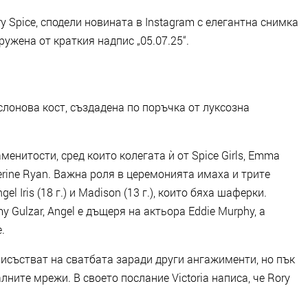
y Spice, сподели новината в Instagram с елегантна снимка
ужена от краткия надпис „05.07.25“.
слонова кост, създадена по поръчка от луксозна
енитости, сред които колегата ѝ от Spice Girls, Emma
herine Ryan. Важна роля в церемонията имаха и трите
gel Iris (18 г.) и Madison (13 г.), които бяха шаферки.
y Gulzar, Angel е дъщеря на актьора Eddie Murphy, а
.
присъстват на сватбата заради други ангажименти, но пък
лните мрежи. В своето послание Victoria написа, че Rory