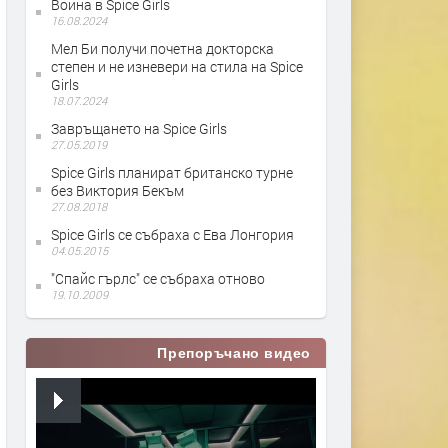
Война в Spice Girls
16.08.2024
Мел Би получи почетна докторска
степен и не изневери на стила на Spice
Girls
18.07.2024
Завръщането на Spice Girls
27.05.2019
Spice Girls планират британско турне
без Виктория Бекъм
27.08.2018
Spice Girls се събраха с Ева Лонгория
04.05.2015
"Спайс гърлс" се събраха отново
19.10.2009
Препоръчано видео