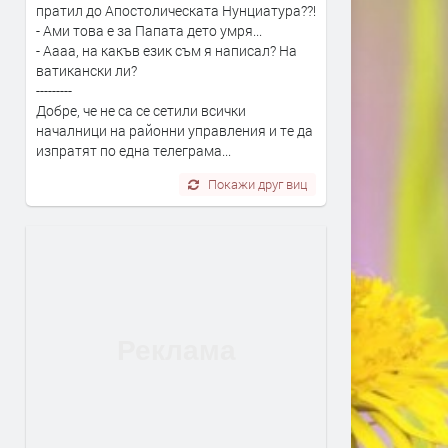
пратил до Апостолическата Нунциатура??!
- Ами това е за Папата дето умря...
- Аааа, на какъв език съм я написал? На
ватикански ли?
---------
Добре, че не са се сетили всички
началници на районни управления и те да
изпратят по една телеграма...
Покажи друг виц