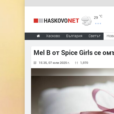
°C
29
Хасково
България
Светът
Нов
Mel B от Spice Girls се о
15:35, 07 юли 2025 г.
1,970