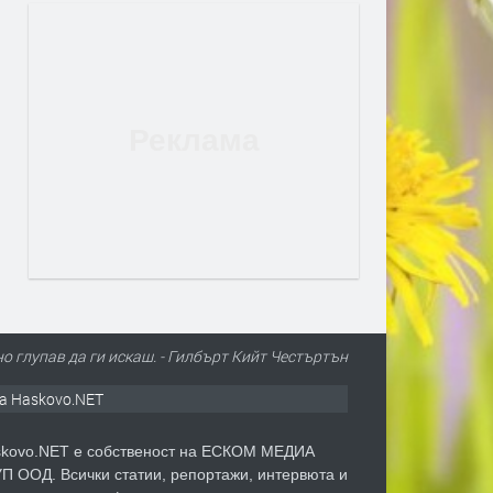
о глупав да ги искаш. - Гилбърт Кийт Честъртън
а Haskovo.NET
kovo.NET е собственост на ЕСКОМ МЕДИА
П ООД. Всички статии, репортажи, интервюта и