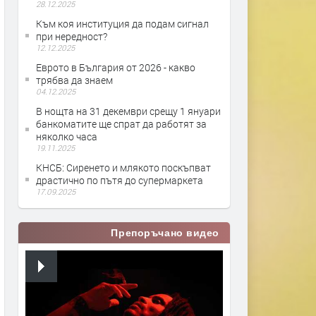
28.12.2025
Към коя институция да подам сигнал
при нередност?
12.12.2025
Еврото в България от 2026 - какво
трябва да знаем
04.12.2025
В нощта на 31 декември срещу 1 януари
банкоматите ще спрат да работят за
няколко часа
19.11.2025
КНСБ: Сиренето и млякото поскъпват
драстично по пътя до супермаркета
17.09.2025
Препоръчано видео