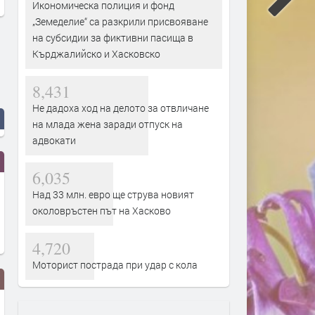
Икономическа полиция и фонд
„Земеделие“ са разкрили присвояване
на субсидии за фиктивни пасища в
Кърджалийско и Хасковско
8,431
Не дадоха ход на делото за отвличане
на млада жена заради отпуск на
адвокати
6,035
Над 33 млн. евро ще струва новият
околовръстен път на Хасково
4,720
Моторист пострада при удар с кола