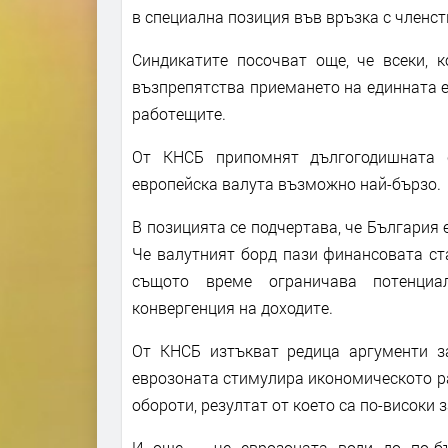
в специална позиция във връзка с членст
Синдикатите посочват още, че всеки, 
възпрепятства приемането на единната ев
работещите.
От КНСБ припомнят дългогодишната 
европейска валута възможно най-бързо.
В позицията се подчертава, че България 
Че валутният борд пази финансовата ста
същото време ограничава потенциа
конвергенция на доходите.
От КНСБ изтъкват редица аргументи за
еврозоната стимулира икономическото ра
обороти, резултат от което са по-високи 
И още – че еврозоната води до по-б