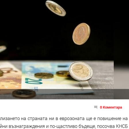
0 Коментара
влизането на страната ни в еврозоната ще е повишение на
ойни възнаграждения и по-щастливо бъдеще, посочва КНСБ