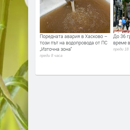
33% от
Поредната авария в Хасково –
До 36 г
а нефт и газ в
този път на водопровода от ПС
време в
л“ в
„Източна зона“
преди 18
на на Черно
преди 8 часа
ачи това