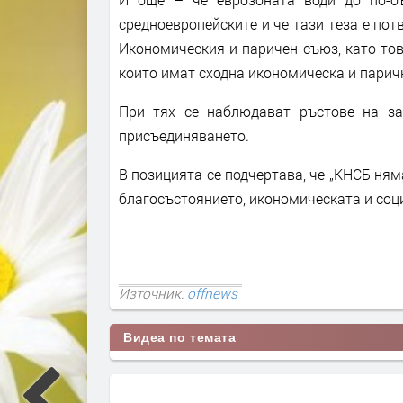
средноевропейските и че тази теза е пот
Икономическия и паричен съюз, като това
които имат сходна икономическа и парич
При тях се наблюдават ръстове на за
присъединяването.
В позицията се подчертава, че „КНСБ ням
благосъстоянието, икономическата и соц
Източник:
offnews
Видеа по темата