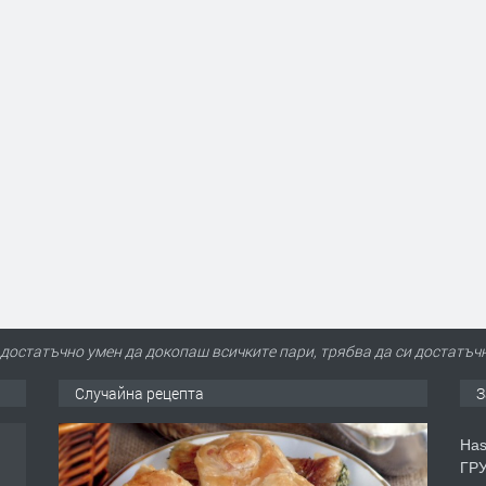
достатъчно умен да докопаш всичките пари, трябва да си достатъчн
Случайна рецепта
З
Has
ГРУ