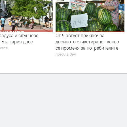
радуса и слънчево
От 9 август приключва
 България днес
двойното етикетиране - какво
се променя за потребителите
 часа
преди 1 ден