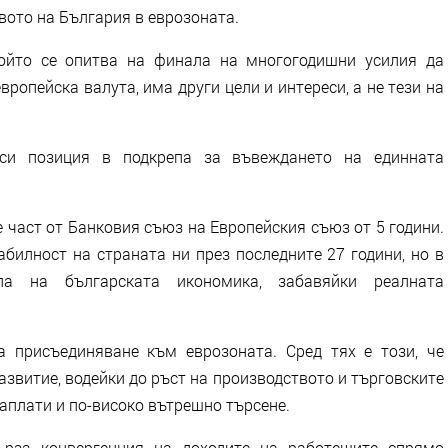
вото на България в eврозоната.
който се опитва на финала на многогодишни усилия да
ропейска валута, има други цели и интереси, а не тези на
си позиция в подкрепа за въвеждането на единната
е част от Банковия съюз на Европейския съюз от 5 години.
билност на страната ни през последните 27 години, но в
ла на българската икономика, забавяйки реалната
 присъединяване към еврозоната. Сред тях е този, че
звитие, водейки до ръст на производството и търговските
заплати и по-високо вътрешно търсене.
ърза конвергенция на доходите на работещите спрямо