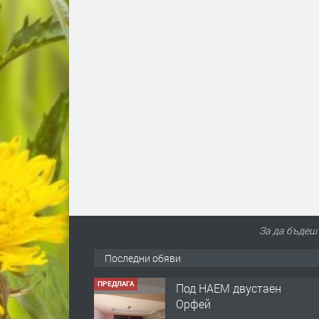
За да бъдеш 
Последни обяви
ПРЕДЛАГА
Под НАЕМ двустаен
Орфей