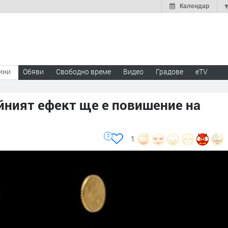
Календар
ини
Обяви
Свободно време
Видео
Градове
eTV
йният ефект ще е повишение на
0
1