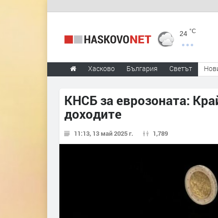
°C
24
Хасково
България
Светът
Нов
КНСБ за еврозоната: Кра
доходите
11:13, 13 май 2025 г.
1,789