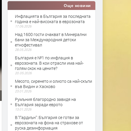
Още новини
Инфлацията в България за последната
година е най-високата в еврозоната
17.06.2026
Над 1600 гости очакват в Минерални
бани за Международния детски
етнофестивал
28.05.2026
България е №1 по инфлация в
еврозоната. В кои отрасли има най-
голям скок на цените?
20.05.2026
Месото, сиренето и олиото са най-скъпи
във Видин и Хасково
23.01.2026
Румъния благородно завидя на
България заради еврото
13.01.2026
В."Гардиън": България се готви за
еврозоната на фона на страхове от
руска дезинформация