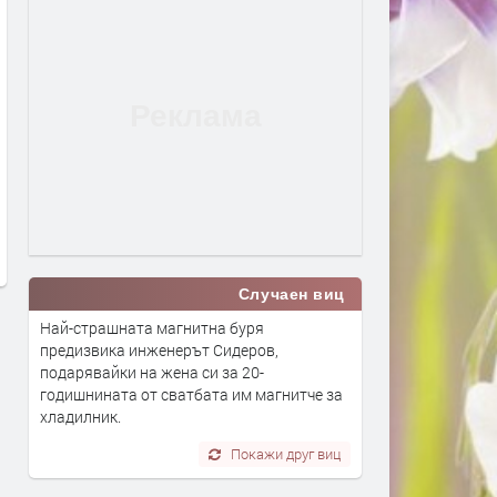
Млад пилот напуска ВВС със
В Европа се диша по-чист
скандално обръщение към
въздух, но климатът изп
Румен Радев и компания
все по-тревожни сигнали-
България показваме как
преди 1 ден
да правим и крачка наза
преди 1 ден
Случаен виц
Най-страшната магнитна буря
предизвика инженерът Сидеров,
подарявайки на жена си за 20-
годишнината от сватбата им магнитче за
хладилник.
Покажи друг виц