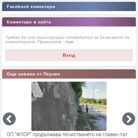
Facebook коментари
Коментари в сайта
Трябва да сте регистриран потребител за да можете да
коментирате. Правилата -
тук
.
Вход
Още новини от Перник
ОП "ФЛОР" продължава почистването на главен път
О