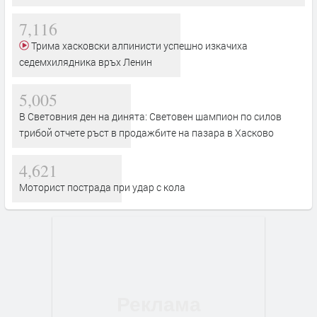
7,116
Трима хасковски алпинисти успешно изкачиха
седемхилядника връх Ленин
5,005
В Световния ден на динята: Световен шампион по силов
трибой отчете ръст в продажбите на пазара в Хасково
4,621
Моторист пострада при удар с кола