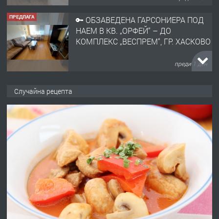
ПРЕДЛАГА
🔑 ОБЗАВЕДЕНА ГАРСОНИЕРА ПОД
НАЕМ В КВ. „ОРФЕЙ“ – ДО
КОМПЛЕКС „ВЕСПРЕМ“, ГР. ХАСКОВО
преди 1 ден
ПРЕДЛАГА
НАПЪЛНО ОБЗАВЕДЕН И
Случайна рецепта
ОБОРУДВАН ТРИСТАЕН
АПАРТАМЕНТ В ЦЕНТЪРА НА ГР.
ХАСКОВО
преди 2 дни
ПРЕДЛАГА
Давам гараж под наем
преди 2 дни
ПРЕДЛАГА
№4120 Магазин/Офис под наем в кв.