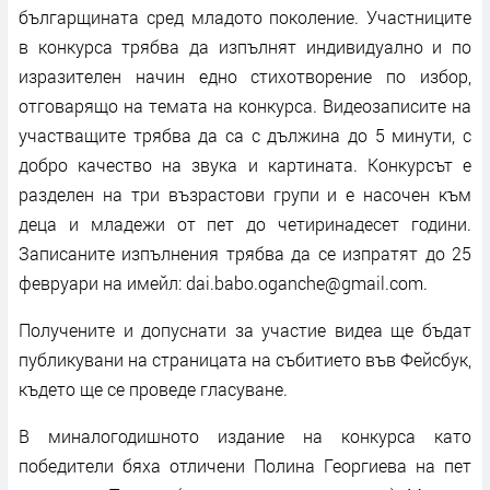
българщината сред младото поколение. Участниците
в конкурса трябва да изпълнят индивидуално и по
изразителен начин едно стихотворение по избор,
отговарящо на темата на конкурса. Видеозаписите на
участващите трябва да са с дължина до 5 минути, с
добро качество на звука и картината. Конкурсът е
разделен на три възрастови групи и е насочен към
деца и младежи от пет до четиринадесет години.
Записаните изпълнения трябва да се изпратят до 25
февруари на имейл: dai.babo.oganche@gmail.com.
Получените и допуснати за участие видеа ще бъдат
публикувани на страницата на събитието във Фейсбук,
където ще се проведе гласуване.
В миналогодишното издание на конкурса като
победители бяха отличени Полина Георгиева на пет