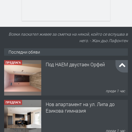
Всеки ласкател живее за сметка на някой, който се вслушва в
него. - Жан дьо Лафонтен
Последни обяви
ПРЕДЛАГА
Под НАЕМ двустаен Орфей
преди 1 час
ПРЕДЛАГА
Нов апартамент на ул. Липа до
Езикова гимназия
преди 1 час