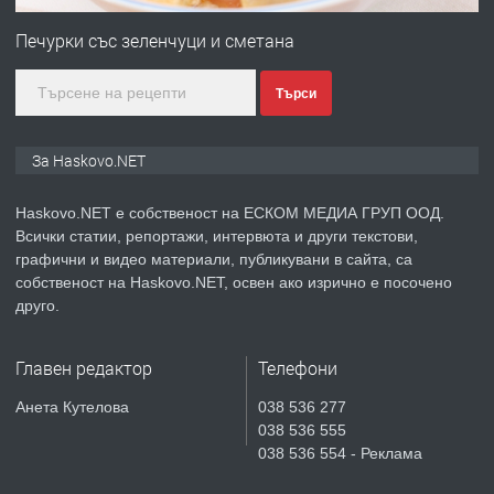
Любен Каравелов, Хасково-близо до
Печурки със зеленчуци и сметана
градската градина!
Търси
преди 2 дни
ПРЕДЛАГА
ПРОСТОРЕН ТРИСТАЕН
За Haskovo.NET
АПАРТАМЕНТ В НОВА СГРАДА КВ.
КУБА
Haskovo.NET е собственост на ЕСКОМ МЕДИА ГРУП ООД.
Всички статии, репортажи, интервюта и други текстови,
преди 3 дни
графични и видео материали, публикувани в сайта, са
собственост на Haskovo.NET, освен ако изрично е посочено
ПРЕДЛАГА
Продавам парцел в гр. Хасково кв.
друго.
Хисаря до ток, вода,канализация,
асфалт 0889 537 426
Главен редактор
Телефони
преди 3 дни
Анета Кутелова
038 536 277
038 536 555
ПРЕДЛАГА
СГЛОБЯВАНЕ НА МЕБЕЛИ.
038 536 554 - Реклама