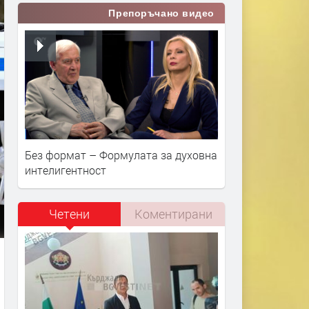
Препоръчано видео
Без формат – Формулата за духовна
интелигентност
Четени
Коментирани