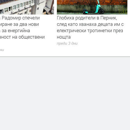
 Радомир спечели
Глобиха родители в Перник,
иране за два нови
след като хванаха децата им с
 за енергийна
електрически тротинетки през
вност на обществени
нощта
преди 3 дни
дни