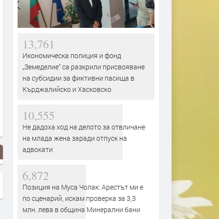
13,761
Икономическа полиция и фонд
„Земеделие“ са разкрили присвояване
на субсидии за фиктивни пасища в
Кърджалийско и Хасковско
10,555
Не дадоха ход на делото за отвличане
на млада жена заради отпуск на
адвокати
6,872
Позиция на Муса Чолак: Арестът ми е
по сценарий, искам проверка за 3,3
млн. лева в община Минерални бани