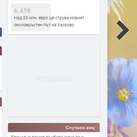
6,458
Над 33 млн. евро ще струва новият
околовръстен път на Хасково
Случаен виц
Един мъж решил да убива жена си и