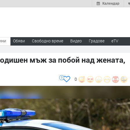
Календар
ини
Обяви
Свободно време
Видео
Градове
eTV
годишен мъж за побой над жената,
0
0