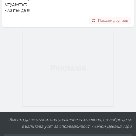
Студентът:
- Аз пък да !!!
Покажи друг виц
Вместо да се възпитава уважение към закона, по-добре да се
възпитава усет за справедливост. - Хенри Дейвид Торо