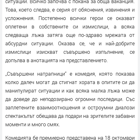
ситуации. Всичко започва с покана за обща ваканция.
Това, което следва, е серия от обяснения, извинения и
усложнения. Постепенно всички герои се оказват
оплетени в собствените си измислици, а всяка
следваща лъжа затяга още по-здраво мрежата от
абсурдни ситуации. Оказва се, че и най-добрите
измислици изискват съвършено изпълнение, се
допълва в анотацията на представлението.
„Съвършени натрапници“ е комедия, която показва
колко далеч могат да стигнат хората в опитите си да
манипулират ситуации и как всяка малка лъжа може
да доведе до неподозирано огромни последици. Със
заплетените взаимоотношения и остроумни диалози
спектакълът обещава да подари на зрителите забавни
моменти и много смях.
Комедията бе премиерно представена на 18 октомври