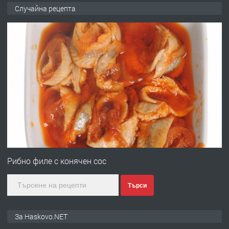
№4120 Магазин/Офис под наем в кв.
Случайна рецепта
Любен Каравелов, Хасково-близо до
градската градина!
преди 2 дни
ПРЕДЛАГА
ПРОСТОРЕН ТРИСТАЕН
АПАРТАМЕНТ В НОВА СГРАДА КВ.
КУБА
преди 2 дни
ПРЕДЛАГА
Продавам парцел в гр. Хасково кв.
Хисаря до ток, вода,канализация,
Рибно филе с конячен сос
асфалт 0889 537 426
Търси
преди 2 дни
ПРЕДЛАГА
СГЛОБЯВАНЕ НА МЕБЕЛИ.
За Haskovo.NET