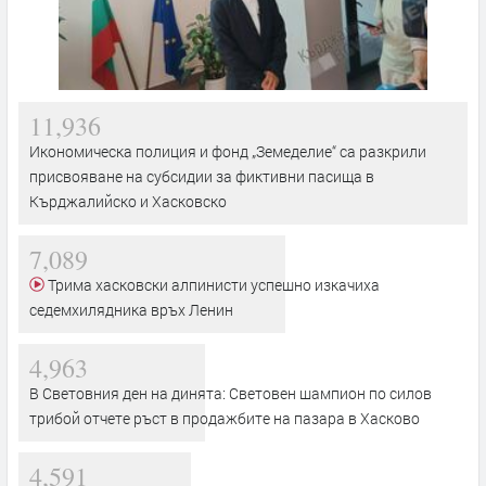
11,936
Икономическа полиция и фонд „Земеделие“ са разкрили
присвояване на субсидии за фиктивни пасища в
Кърджалийско и Хасковско
7,089
Трима хасковски алпинисти успешно изкачиха
седемхилядника връх Ленин
4,963
В Световния ден на динята: Световен шампион по силов
трибой отчете ръст в продажбите на пазара в Хасково
4,591