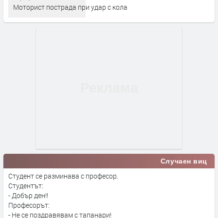
Моторист пострада при удар с кола
Случаен виц
Студент се разминава с професор.
Студентът:
- Добър ден!!
Професорът:
- Не се поздравявам с тапанари!