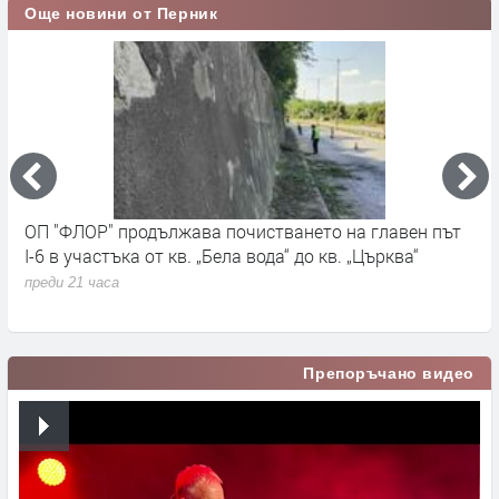
Още новини от Перник
ОП "ФЛОР" продължава почистването на главен път
О
I-6 в участъка от кв. „Бела вода“ до кв. „Църква“
п
с
преди 21 часа
п
Препоръчано видео