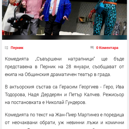
Перник
0 Коментара
Комедията „Съвършени натрапници“ ще бъде
представена в Перник на 28 януари, съобщават от
екипа на Общинския драматичен театър в града.
В актьорския състав са Герасим Георгиев - Геро, Ива
Тодорова, Надя Дердерян и Петър Калчев. Режисьор
на постановката е Николай Гундеров.
Комедията по текст на Жан-Пиер Мартинез е поредица
от неочаквани обрати, уж невинни лъжи и комични