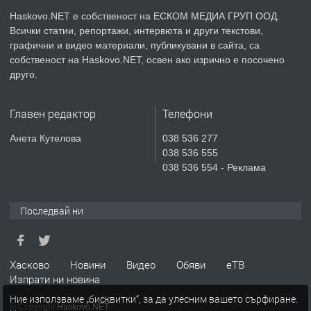
Haskovo.NET е собственост на ЕСКОМ МЕДИА ГРУП ООД.
Всички статии, репортажи, интервюта и други текстови,
преди 2 дни
графични и видео материали, публикувани в сайта, са
собственост на Haskovo.NET, освен ако изрично е посочено
ПРЕДЛАГА
№4119 Едностаен обзаведен
друго.
апартамент под наем в кв.
Училищни, гр. Хасково.
Главен редактор
Телефони
преди 3 дни
Анета Кутелова
038 536 277
038 536 555
ПРЕДЛАГА
Къртене на бетон! Събаряне на
038 536 554 - Реклама
сгради!
Последвай ни
преди 3 дни
ПРЕДЛАГА
Апартамент за продажба
Хасково
Новини
Видео
Обяви
еТВ
Изпрати ни новина
Ние използваме „бисквитки“, за да улесним вашето сърфиране.
© Copyright
Haskovo.NET