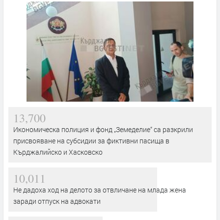
13,700
Икономическа полиция и фонд „Земеделие“ са разкрили
присвояване на субсидии за фиктивни пасища в
Кърджалийско и Хасковско
10,011
Не дадоха ход на делото за отвличане на млада жена
заради отпуск на адвокати