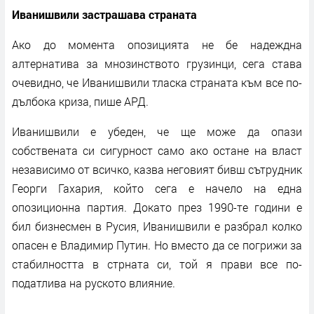
Иванишвили застрашава страната
Ако до момента опозицията не бе надеждна
алтернатива за мнозинството грузинци, сега става
очевидно, че Иванишвили тласка страната към все по-
дълбока криза, пише АРД.
Иванишвили е убеден, че ще може да опази
собствената си сигурност само ако остане на власт
независимо от всичко, казва неговият бивш сътрудник
Георги Гахария, който сега е начело на една
опозиционна партия. Докато през 1990-те години е
бил бизнесмен в Русия, Иванишвили е разбрал колко
опасен е Владимир Путин. Но вместо да се погрижи за
стабилността в стрната си, той я прави все по-
податлива на руското влияние.