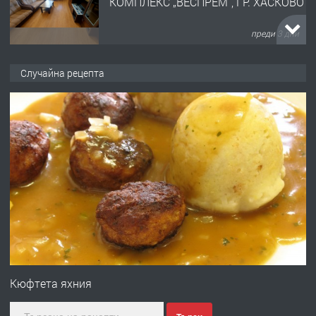
преди 3 дни
ПРЕДЛАГА
НАПЪЛНО ОБЗАВЕДЕН И
Случайна рецепта
ОБОРУДВАН ТРИСТАЕН
АПАРТАМЕНТ В ЦЕНТЪРА НА ГР.
ХАСКОВО
преди 4 дни
ПРЕДЛАГА
Давам гараж под наем
преди 4 дни
ПРЕДЛАГА
№4120 Магазин/Офис под наем в кв.
Любен Каравелов, Хасково-близо до
градската градина!
Кюфтета яхния
преди 4 дни