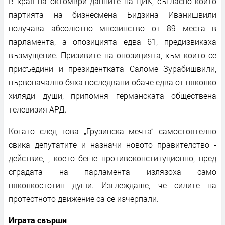
В края на октомври данните на ЦИК, съгласно които
партията на бизнесмена Бидзина Иванишвили
получава абсолютно мнозинство от 89 места в
парламента, а опозицията едва 61, предизвикаха
възмущение. Призивите на опозицията, към които се
присъедини и президентката Саломе Зурабишвили,
първоначално бяха последвани обаче едва от няколко
хиляди души, припомня германската обществена
телевизия АРД.
Когато след това „Грузинска мечта“ самостоятелно
свика депутатите и назначи новото правителство -
действие, , което беше противоконституционно, пред
сградата на парламента излязоха само
няколкостотин души. Изглеждаше, че силите на
протестното движение са се изчерпали.
Играта свърши