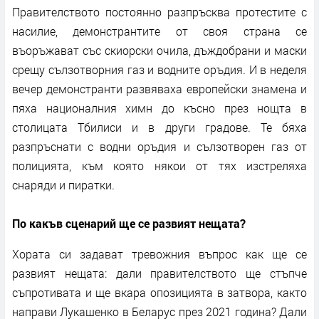
Правителството постоянно разпръсква протестите с
насилие, демонстрантите от своя страна се
въоръжават със скиорски очила, дъждобрани и маски
срещу сълзотворния газ и водните оръдия. И в неделя
вечер демонстранти развяваха европейски знамена и
пяха националния химн до късно през нощта в
столицата Тбилиси и в други градове. Те бяха
разпръснати с водни оръдия и сълзотворен газ от
полицията, към която някои от тях изстреляха
снаряди и пиратки.
По какъв сценарий ще се развият нещата?
Хората си задават тревожния въпрос как ще се
развият нещата: дали правителството ще стъпче
съпротивата и ще вкара опозицията в затвора, както
направи Лукашенко в Беларус през 2021 година? Дали