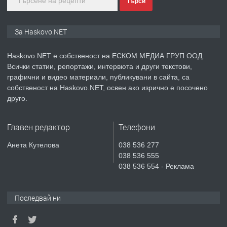
Търси
ПРЕДЛАГА
ПРОСТОРЕН ТРИСТАЕН
За Haskovo.NET
АПАРТАМЕНТ В НОВА СГРАДА КВ.
КУБА
Haskovo.NET е собственост на ЕСКОМ МЕДИА ГРУП ООД.
Всички статии, репортажи, интервюта и други текстови,
преди 5 дни
графични и видео материали, публикувани в сайта, са
ПРЕДЛАГА
собственост на Haskovo.NET, освен ако изрично е посочено
Продавам парцел в гр. Хасково кв.
друго.
Хисаря до ток, вода,канализация,
асфалт 0889 537 426
Главен редактор
Телефони
преди 5 дни
Анета Кутелова
038 536 277
ПРЕДЛАГА
038 536 555
СГЛОБЯВАНЕ НА МЕБЕЛИ.
038 536 554 - Реклама
Последвай ни
преди 5 дни
ПРЕДЛАГА
№4119 Едностаен обзаведен