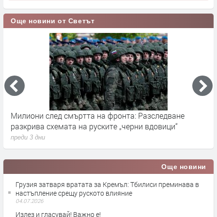
Още новини от Светът
и след смъртта на фронта: Разследване
Германскит
ва схемата на руските „черни вдовици“
влияние въ
 дни
преди 3 дни
Още новини
Грузия затваря вратата за Кремъл: Тбилиси преминава в
настъпление срещу руското влияние
04.07.2026
Излез и гласувай! Важно е!