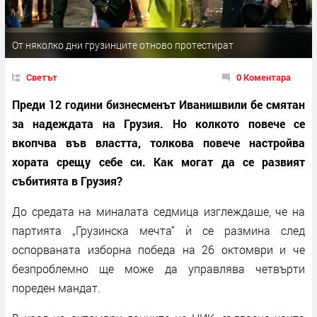
От няколко дни грузинците отново протестират
Светът
0 Коментара
Преди 12 години бизнесменът Иванишвили бе смятан
за надеждата на Грузия. Но колкото повече се
вкопчва във властта, толкова повече настройва
хората срещу себе си. Как могат да се развият
събитията в Грузия?
До средата на миналата седмица изглеждаше, че на
партията „Грузинска мечта“ ѝ се размина след
оспорваната изборна победа на 26 октомври и че
безпроблемно ще може да управлява четвърти
пореден мандат.