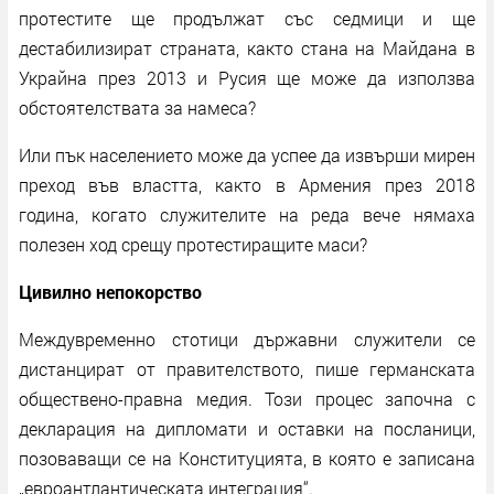
протестите ще продължат със седмици и ще
дестабилизират страната, както стана на Майдана в
Украйна през 2013 и Русия ще може да използва
обстоятелствата за намеса?
Или пък населението може да успее да извърши мирен
преход във властта, както в Армения през 2018
година, когато служителите на реда вече нямаха
полезен ход срещу протестиращите маси?
Цивилно непокорство
Междувременно стотици държавни служители се
дистанцират от правителството, пише германската
обществено-правна медия. Този процес започна с
декларация на дипломати и оставки на посланици,
позоваващи се на Конституцията, в която е записана
„евроантлантическата интеграция“.