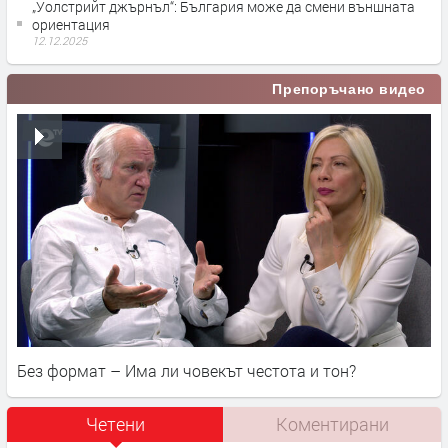
„Уолстрийт джърнъл“: България може да смени външната
ориентация
12.12.2025
Препоръчано видео
Без формат – Има ли човекът честота и тон?
Четени
Коментирани