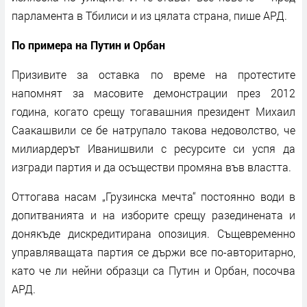
парламента в Тбилиси и из цялата страна, пише АРД.
По примера на Путин и Орбан
Призивите за оставка по време на протестите
напомнят за масовите демонстрации през 2012
година, когато срещу тогавашния президент Михаил
Саакашвили се бе натрупало такова недоволство, че
милиардерът Иванишвили с ресурсите си успя да
изгради партия и да осъществи промяна във властта.
Оттогава насам „Грузинска мечта“ постоянно води в
допитванията и на изборите срещу разединената и
донякъде дискредитирана опозиция. Същевременно
управляващата партия се държи все по-авторитарно,
като че ли нейни образци са Путин и Орбан, посочва
АРД.