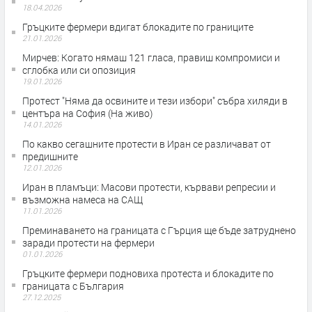
18.04.2026
Гръцките фермери вдигат блокадите по границите
21.01.2026
Мирчев: Когато нямаш 121 гласа, правиш компромиси и
сглобка или си опозиция
19.01.2026
Протест "Няма да освините и тези избори" събра хиляди в
центъра на София (На живо)
14.01.2026
По какво сегашните протести в Иран се различават от
предишните
12.01.2026
Иран в пламъци: Масови протести, кървави репресии и
възможна намеса на САЩ
11.01.2026
Преминаването на границата с Гърция ще бъде затруднено
заради протести на фермери
01.01.2026
Гръцките фермери подновиха протеста и блокадите по
границата с България
27.12.2025