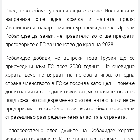
След това обаче управляващите около Иванишвили
направиха още една крачка и чашата преля:
Иванишвили накара министър-председателя Иракли
Кобахидзе да заяви, че правителството ще прекрати
преговорите с ЕС за членство до края на 2028.
Кобахидзе добави, че въпреки това Грузия ще се
присъедини към ЕС през 2030 година. Но очевидно
хората вече не вярват на неговата игра: от една
страна членството в ЕС се посочва като цел – понеже
допитванията от години показват, че мнозинството го
поддържа, но същевременно съответните стъпки не се
предприемат и особено тези, които биха позволили
справедливо разпределение на властта в страната.
Непосредствено след думите на Кобахидзе хората
излязоха по улиците. И те стават все повече – пред