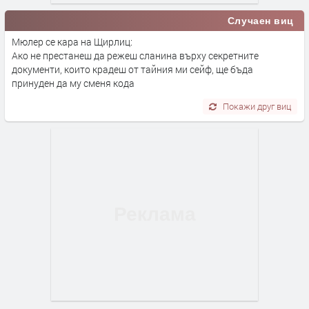
Случаен виц
Мюлер се кара на Щирлиц:
Ако не престанеш да режеш сланина върху секретните
документи, които крадеш от тайния ми сейф, ще бъда
принуден да му сменя кода
Покажи друг виц