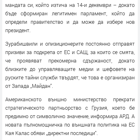
мандата си, който изтича на 14-и декември – докато
бъде сформиран легитимен парламент, който да
определи правителство и да може да избере нов
президент.
Зурабишвили и опизиционерите постоянно отправят
призиви за подкрепа от ЕС и САЩ, за които се смята,
че проявяват прекомерна сдържаност, докато
близките до управляващите медии и шефовете на
руските тайни служби твърдят, че това е организиран
от Запада „Майдан“.
Американското външно министерство прекрати
стратегическото партньорство с Грузия, което бе
предимно от символично значение, информира АРД. А
новата пълномощничка по външната политика на ЕС
Кая Калас обяви „директни последици“.