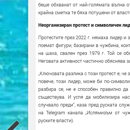
беше обхванат от най-голямата вълна от
крайна сметка те бяха потушени от власт
Неорганизиран протест и символичен ли
Протестите през 2022 г. нямаха лидер и 
поемат фигури, базирани в чужбина, коит
на шаха, свален през 1979 г. Той се о
Неговата активност частично обяснява з
„Ключовата разлика с този протест е, че
повече, този лидер, може би по-символи
разбира се, не е способен правилно да
съществува. И успя да мобилизира насе
случвало преди“, каза пред руската слу
на Telegram канала „Ислямизъм от чужд
руските власти).