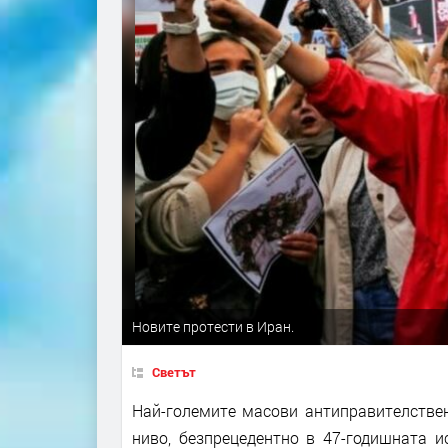
Новите протести в Иран.
Светът
Най-големите масови антиправителствен
ниво, безпрецедентно в 47-годишната и