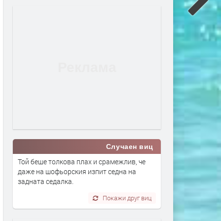
Случаен виц
Той беше толкова плах и срамежлив, че
даже на шофьорския изпит седна на
задната седалка.
Покажи друг виц