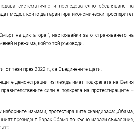
людава систематично и последователно обедняване на
адат модел, който да гарантира икономически просперитет
Смърт на диктатора!“, настоявайки за отстраняването на
меней и режима, който той ръководи.
, от тези през 2022 г., са Съединените щати.
оящите демонстрации изглежда имат подкрепата на Белия
правителствените сили в подкрепа на протестиращите –
щу изборните измами, протестиращите скандираха: „Обама,
авашният президент Барак Обама по-късно изрази съжаление,
рито.