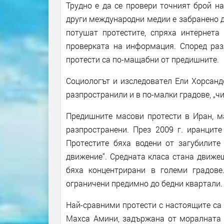
Трудно е да се провери точният брой на
други международни медии е забранено да
потушат протестите, спряха интернета
проверката на информация. Според раз
протести са по-мащабни от предишните.
Социологът и изследовател Ели Хорсанд
разпространили и в по-малки градове, „ч
Предишните масови протести в Иран, м
разпространени. През 2009 г. иранцит
Протестите бяха водени от загубилите
движение“. Средната класа стана движе
бяха концентрирани в големи градове
ограничени предимно до бедни квартали.
Най-сравними протести с настоящите са п
Махса Амини, задържана от моралната п