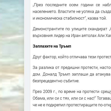
„През последните осем години се наб
населението. Властите не успяха да създ
и икономическа стабилност“, казва той.
Демонстрантите по улиците скандират „
върховния лидер на Иран аятолах Али Ха
Заплахите на Тръмп
Друг фактор, който отличава тези протести
За разлика от предишни протести, наст
дом. Доналд Тръмп заплаши да атакува 
безпрецедентно събитие.
През 2009 г., по време на протести сре
Обама, или си с тях, или си с нас!“ Тог
че не е подкрепил протестиращите по-отк