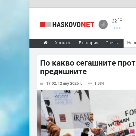
°C
22
Хасково
България
Светът
Нов
По какво сегашните прот
предишните
17:02, 12 яну 2026 г.
1,534