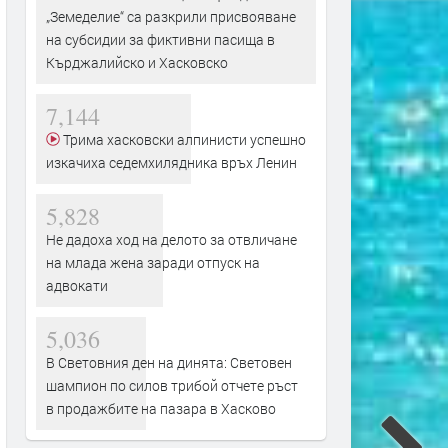
„Земеделие“ са разкрили присвояване
на субсидии за фиктивни пасища в
Кърджалийско и Хасковско
7,144
Трима хасковски алпинисти успешно
изкачиха седемхилядника връх Ленин
5,828
Не дадоха ход на делото за отвличане
на млада жена заради отпуск на
адвокати
5,036
В Световния ден на динята: Световен
шампион по силов трибой отчете ръст
в продажбите на пазара в Хасково