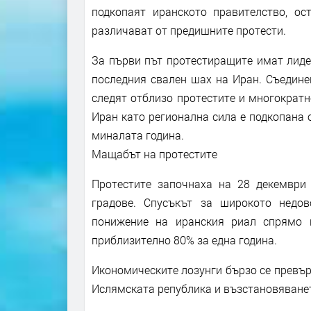
подкопаят иранското правителство, ос
различават от предишните протести.
За първи път протестиращите имат лидер
последния свален шах на Иран. Съедине
следят отблизо протестите и многократн
Иран като регионална сила е подкопана
миналата година.
Мащабът на протестите
Протестите започнаха на 28 декември 
градове. Спусъкът за широкото недо
понижение на иранския риал спрямо 
приблизително 80% за една година.
Икономическите лозунги бързо се превър
Ислямската република и възстановяване