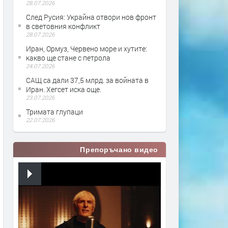
28.07.2026
След Русия: Украйна отвори нов фронт
в световния конфликт
28.07.2026
Иран, Ормуз, Червено море и хутите:
какво ще стане с петрола
24.07.2026
САЩ са дали 37,5 млрд. за войната в
Иран. Хегсет иска още.
23.07.2026
Тримата глупаци
22.07.2026
Препоръчано видео