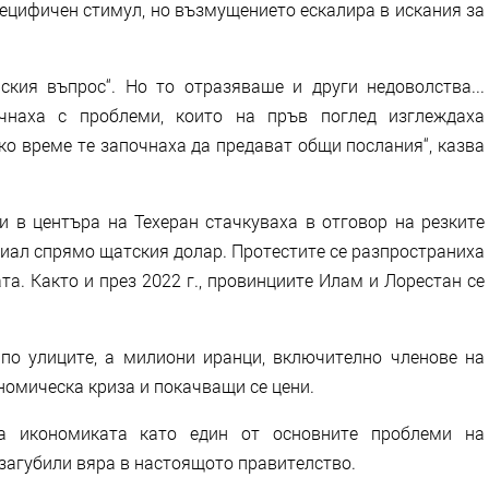
специфичен стимул, но възмущението ескалира в искания за
ския въпрос“. Но то отразяваше и други недоволства...
очнаха с проблеми, които на пръв поглед изглеждаха
ко време те започнаха да предават общи послания“, казва
и в центъра на Техеран стачкуваха в отговор на резките
риал спрямо щатския долар. Протестите се разпространиха
та. Както и през 2022 г., провинциите Илам и Лорестан се
по улиците, а милиони иранци, включително членове на
ономическа криза и покачващи се цени.
а икономиката като един от основните проблеми на
а загубили вяра в настоящото правителство.