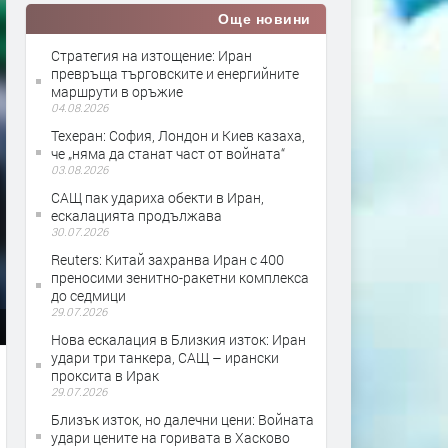
Още новини
Стратегия на изтощение: Иран
превръща търговските и енергийните
маршрути в оръжие
04.08.2026
Teхеран: София, Лондон и Киев казаха,
че „няма да станат част от войната“
03.08.2026
САЩ пак удариха обекти в Иран,
ескалацията продължава
30.07.2026
Reuters: Китай захранва Иран с 400
преносими зенитно-ракетни комплекса
до седмици
29.07.2026
Нова ескалация в Близкия изток: Иран
удари три танкера, САЩ – ирански
проксита в Ирак
29.07.2026
Близък изток, но далечни цени: Войната
удари цените на горивата в Хасково