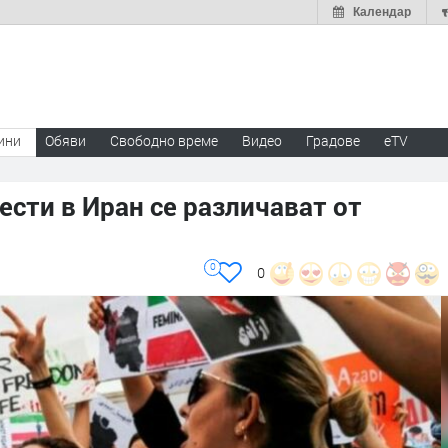
Календар
ини
Обяви
Свободно време
Видео
Градове
eTV
ести в Иран се различават от
0
0