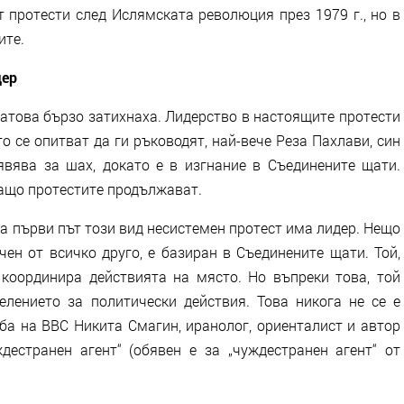
 протести след Ислямската революция през 1979 г., но в
ите.
дер
затова бързо затихнаха. Лидерство в настоящите протести
о се опитват да ги ръководят, най-вече Реза Пахлави, син
бявява за шах, докато е в изгнание в Съединените щати.
ащо протестите продължават.
 за първи път този вид несистемен протест има лидер. Нещо
чен от всичко друго, е базиран в Съединените щати. Той,
 координира действията на място. Но въпреки това, той
лението за политически действия. Това никога не се е
жба на BBC Никита Смагин, иранолог, ориенталист и автор
естранен агент“ (обявен е за „чуждестранен агент“ от