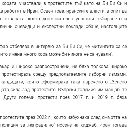
 хората, участвали в протестите, тъй като на Би Би Си и
 работят в Иран. Освен това, иранските власти, в опит да
 в страната, което допълнително усложни събирането и
лични очевидци и експертни доклади обаче, настоящите
фар отбеляза в интервю за Би Би Си, че митингите са се
иито имена много хора може би никога не са чували“.
акар и широко разпространени, не бяха толкова широко
е протестираха срещу предполагаемите изборни измами.
 кандидати, които сформираха така нареченото „Зелено
щата сила зад протестите. Въпреки големия им мащаб, те
. Други големи протести през 2017 г. и 2019 г. бяха
ротестите през 2022 г., които избухнаха след смъртта на
олиция за „неправилно“ носене на хиджаб. Иран тогава