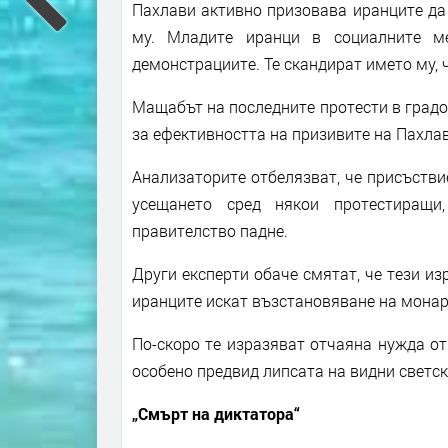
Пахлави активно призовава иранците да 
му. Младите иранци в социалните м
демонстрациите. Те скандират името му, 
Мащабът на последните протести в градо
за ефективността на призивите на Пахлав
Анализаторите отбелязват, че присъстви
усещането сред някои протестиращи
правителство падне.
Други експерти обаче смятат, че тези из
иранците искат възстановяване на монар
По-скоро те изразяват отчаяна нужда от
особено предвид липсата на видни светск
„Смърт на диктатора“