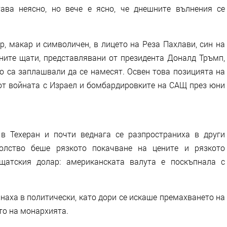
тава неясно, но вече е ясно, че днешните вълнения се
, макар и символичен, в лицето на Реза Пахлави, син на
ните щати, представлявани от президента Доналд Тръмп,
о са заплашвали да се намесят. Освен това позицията на
 от войната с Израел и бомбардировките на САЩ през юни
в Техеран и почти веднага се разпространиха в други
волство беше рязкото покачване на цените и рязкото
щатския долар: американската валута е поскъпнала с
наха в политически, като дори се искаше премахването на
то на монархията.