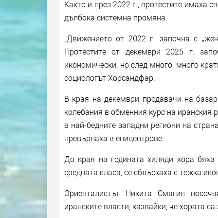
Както и през 2022 г., протестите имаха 
дълбока системна промяна.
„Движението от 2022 г. започна с „жен
Протестите от декември 2025 г. зап
икономически, но след много, много крат
социологът Хорсандфар.
В края на декември продавачи на базар
колебания в обменния курс на иранския 
в най-бедните западни региони на страна
превърнаха в епицентрове.
До края на годината хиляди хора бяха 
средната класа, се сблъскаха с тежка ик
Ориенталистът Никита Смагин посочв
иранските власти, казвайки, че хората с