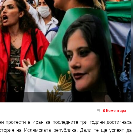
0 Коментара
и протести в Иран за последните три години достигнаха
стория на Ислямската република. Дали те ще успеят да