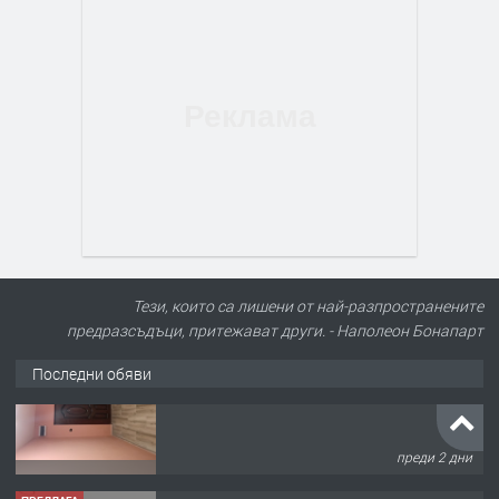
Тези, които са лишени от най-разпространените
предразсъдъци, притежават други. - Наполеон Бонапарт
Последни обяви
ПРЕДЛАГА
Нов апартамент на ул. Липа до
Езикова гимназия