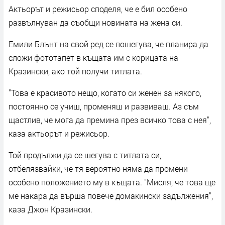
Актьорът и режисьор споделя, че е бил особено
развълнуван да съобщи новината на жена си.
Емили Блънт на свой ред се пошегува, че планира да
сложи фототапет в къщата им с корицата на
Кразински, ако той получи титлата.
"Това е красивото нещо, когато си женен за някого,
постоянно се учиш, променяш и развиваш. Аз съм
щастлив, че мога да премина през всичко това с нея",
каза актьорът и режисьор.
Той продължи да се шегува с титлата си,
отбелязвайки, че тя вероятно няма да промени
особено положението му в къщата. "Мисля, че това ще
ме накара да върша повече домакински задължения",
каза Джон Кразински.