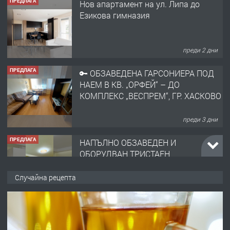
преди 2 дни
ПРЕДЛАГА
🔑 ОБЗАВЕДЕНА ГАРСОНИЕРА ПОД
НАЕМ В КВ. „ОРФЕЙ“ – ДО
КОМПЛЕКС „ВЕСПРЕМ“, ГР. ХАСКОВО
преди 3 дни
ПРЕДЛАГА
НАПЪЛНО ОБЗАВЕДЕН И
ОБОРУДВАН ТРИСТАЕН
АПАРТАМЕНТ В ЦЕНТЪРА НА ГР.
ХАСКОВО
преди 4 дни
ПРЕДЛАГА
Давам гараж под наем
Случайна рецепта
преди 4 дни