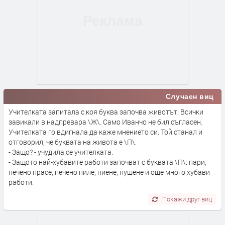
Случаен виц
Учителката запитала с коя буква започва животът. Всички
завикали в надпревара \Ж\. Само Иванчо не бил съгласен.
Учителката го вдигнала да каже мнението си. Той станал и
отговорил, че буквата на живота е \П\.
- Защо? - учудила се учителката.
- Защото най-хубавите работи започват с буквата \П\: пари,
печено прасе, печено пиле, пиене, пушене и още много хубави
работи.
Покажи друг виц