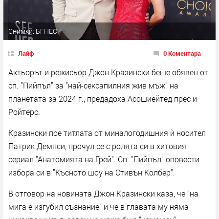
Снимки: БГНЕС
Лайф
0 Коментара
Актьорът и режисьор Джон Кразински беше обявен от
сп. "Пийпъл" за "най-сексапилния жив мъж" на
планетата за 2024 г., предадоха Асошиейтед прес и
Ройтерс.
Кразински пое титлата от миналогодишния ѝ носител
Патрик Демпси, прочул се с ролята си в хитовия
сериал "Анатомията на Грей". Сп. "Пийпъл" оповести
избора си в "Късното шоу на Стивън Колбер".
В отговор на новината Джон Кразински каза, че "на
мига е изгубил съзнание" и че в главата му няма