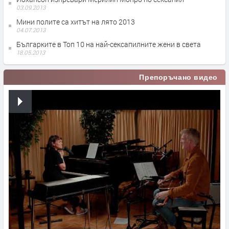
03.09.2013
Мини полите са хитът на лято 2013
04.07.2013
Българките в Топ 10 на най-сексапилните жени в света
18.05.2013
Препоръчано видео