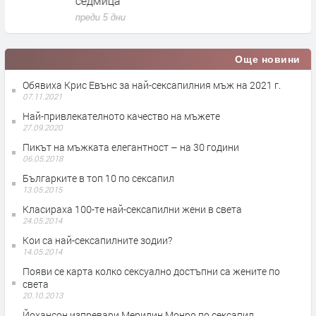
седмица
п
преди 5 дни
Още новини
Обявиха Крис Евънс за най-сексапилния мъж на 2021 г.
07.11.2021
Най-привлекателното качество на мъжете
27.09.2020
Пикът на мъжката елегантност – на 30 години
06.05.2018
Българките в топ 10 по сексапил
13.05.2015
Класираха 100-те най-сексапилни жени в света
24.05.2014
Кои са най-сексапилните зодии?
14.05.2014
Появи се карта колко сексуално достъпни са жените по
света
20.10.2013
Йохансон изпревари Мерилин Монро по сексапил