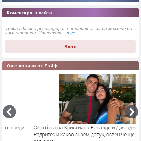
Коментари в сайта
Трябва да сте регистриран потребител за да можете да
коментирате. Правилата -
тук
.
Вход
Още новини от Лайф
Сватбата на Кристиано Роналдо и Джорджина
Д
Родригес и какво знаем дотук, освен че ще е другата
Р