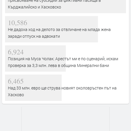
присвояване на субсидии за фиктивни пасища в
Кърджалийско и Хасковско
10,586
Не дадоха ход на делото за отвличане на млада жена
заради отпуск на адвокати
6,924
Позиция на Муса Чолак: Арестът ми е по сценарий, искам
проверка за 3,3 млн. лева в община Минерални бани
6,465
Над 33 млн. евро ще струва новият околовръстен път на
Хасково