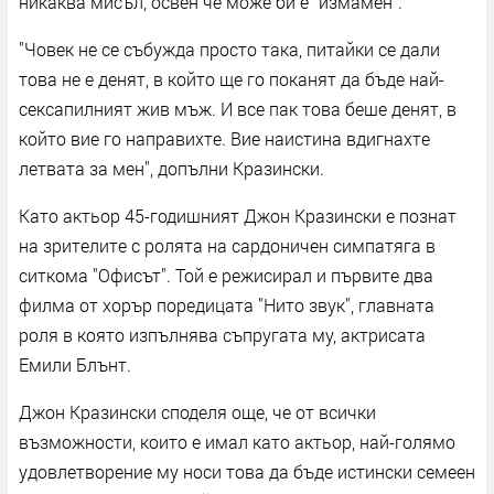
никаква мисъл, освен че може би е "измамен".
"Човек не се събужда просто така, питайки се дали
това не е денят, в който ще го поканят да бъде най-
сексапилният жив мъж. И все пак това беше денят, в
който вие го направихте. Вие наистина вдигнахте
летвата за мен", допълни Кразински.
Като актьор 45-годишният Джон Кразински е познат
на зрителите с ролята на сардоничен симпатяга в
ситкома "Офисът". Той е режисирал и първите два
филма от хорър поредицата "Нито звук", главната
роля в която изпълнява съпругата му, актрисата
Емили Блънт.
Джон Кразински споделя още, че от всички
възможности, които е имал като актьор, най-голямо
удовлетворение му носи това да бъде истински семеен