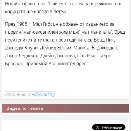
Новият брой на сп. "Пийпъл" с актьора и режисьор на
корицата ще излезе в петък.
През 1985 г. Мел Гибсън е обявен от изданието за
първия "най-сексапилен жив мъж" на планетата". Сред
носителите на титлата през годините са Брад Пит,
Джордж Клуни, Дейвид Бекъм, Майкъл Б. Джордан,
Джон Леджънд, Дуейн Джонсън, Пол Ръд, Пиърс
Броснан, припомня Асошиейтед прес.
Източник:
mediapool.bg
Видеа по темата