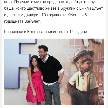
мъж. По думите му той предпочита да бъде съпруг и
баща, който щастливо живее в Бруклин с Емили Блънт
и двете им дъщери - 10-годишната Хейзъл и 8-
годишната Вайълет.
Кразински и Блънт са семейство от 14 години.