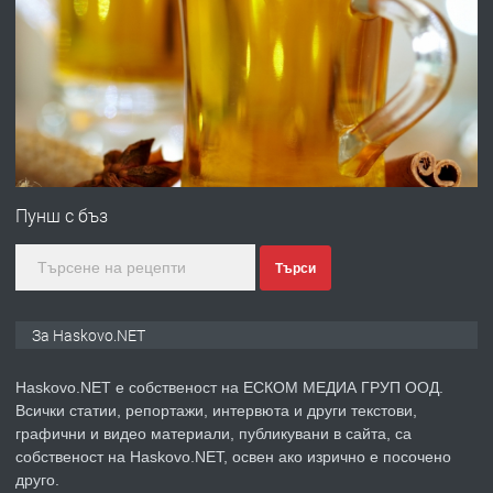
ПРЕДЛАГА
№4120 Магазин/Офис под наем в кв.
Любен Каравелов, Хасково-близо до
градската градина!
преди 4 дни
ПРЕДЛАГА
ПРОСТОРЕН ТРИСТАЕН
АПАРТАМЕНТ В НОВА СГРАДА КВ.
Пунш с бъз
КУБА
Търси
преди 5 дни
ПРЕДЛАГА
Продавам парцел в гр. Хасково кв.
За Haskovo.NET
Хисаря до ток, вода,канализация,
асфалт 0889 537 426
Haskovo.NET е собственост на ЕСКОМ МЕДИА ГРУП ООД.
Всички статии, репортажи, интервюта и други текстови,
преди 5 дни
графични и видео материали, публикувани в сайта, са
собственост на Haskovo.NET, освен ако изрично е посочено
ПРЕДЛАГА
СГЛОБЯВАНЕ НА МЕБЕЛИ.
друго.