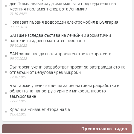
ден:Пожелаваме си да сме кметът и председателят на
местния парламент след вота!/снимки/
21.10.2023
Показват първия водороден електромобил в България
30.03.2023
БАН ще изследва състава на лечебни и ароматични
растения с ядрено-магнитен резонанс
05.10.2022
БАН заплашва да свали правителството с протести
09.02.2022
Български учени разработват проект за разграждането на
отпадъци от целулоза чрез микроби
19.10.2021
Български учени с отличия за иновативни разработки в
областта на наноструктурите и микровълновото
замърсяване
17.06.2021
Кралица Елизабет Втора на 95
21.04.2021
Препоръчано видео