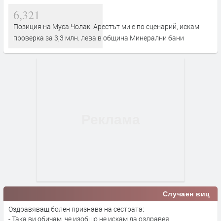
6,321
Позиция на Муса Чолак: Арестът ми е по сценарий, искам
проверка за 3,3 млн. лева в община Минерални бани
Случаен виц
Оздравяващ болен признава на сестрата:
- Така ви обичам, че изобщо не искам да оздравея.