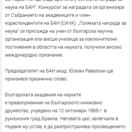
наука на БАН“. Конкурсът за наградата се организира
от Събранието на академиците и член-
кореспондентите на БАН (САЧК). „Голямата награда за
наука“ се присъжда на учен от българска научна
организация или висше училище за изключителни
постижения в областта на науката, получили високо
международно признание.
Председателят на БАН акад. Юлиан Ревалски ще
произнесе празнично слово.
Българската академия на науките
е правоприемник на Българското книжовно
дружество, учредено на 12 октомври 1869 г. в
румънския град Браила. Неговата цел, залегнала в
първия му устав, е да разпространява просвещението