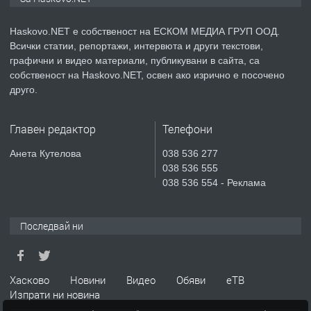
АПАРТАМЕНТ В НОВА СГРАДА КВ.
КУБА
Haskovo.NET е собственост на ЕСКОМ МЕДИА ГРУП ООД.
Всички статии, репортажи, интервюта и други текстови,
преди 5 дни
графични и видео материали, публикувани в сайта, са
собственост на Haskovo.NET, освен ако изрично е посочено
ПРЕДЛАГА
Продавам парцел в гр. Хасково кв.
друго.
Хисаря до ток, вода,канализация,
асфалт 0889 537 426
Главен редактор
Телефони
преди 5 дни
Анета Кутелова
038 536 277
038 536 555
ПРЕДЛАГА
СГЛОБЯВАНЕ НА МЕБЕЛИ.
038 536 554 - Реклама
Последвай ни
преди 5 дни
ПРЕДЛАГА
№4119 Едностаен обзаведен
Хасково
Новини
Видео
Обяви
еТВ
апартамент под наем в кв.
Изпрати ни новина
Училищни, гр. Хасково.