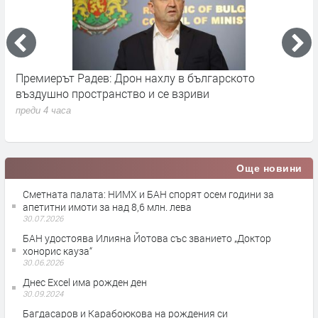
Премиерът Радев: Дрон нахлу в българското
О
въздушно пространство и се взриви
п
преди 4 часа
Още новини
Сметната палата: НИМХ и БАН спорят осем години за
апетитни имоти за над 8,6 млн. лева
30.07.2026
БАН удостоява Илияна Йотова със званието „Доктор
хонорис кауза“
30.06.2026
Днес Excel има рожден ден
30.09.2024
Багдасаров и Карабоюкова на рождения си