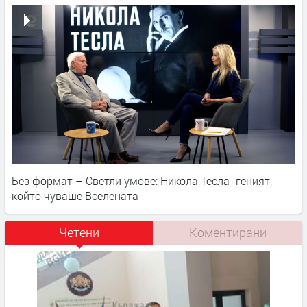
Без формат – Светли умове: Никола Тесла- геният,
който чуваше Вселената
Четени
Коментирани