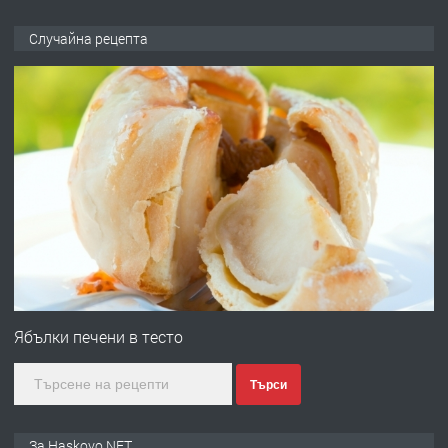
ПРЕДЛАГА
НАПЪЛНО ОБЗАВЕДЕН И
Случайна рецепта
ОБОРУДВАН ТРИСТАЕН
АПАРТАМЕНТ В ЦЕНТЪРА НА ГР.
ХАСКОВО
преди 4 дни
ПРЕДЛАГА
Давам гараж под наем
преди 4 дни
ПРЕДЛАГА
№4120 Магазин/Офис под наем в кв.
Любен Каравелов, Хасково-близо до
Ябълки печени в тесто
градската градина!
Търси
преди 4 дни
ПРЕДЛАГА
ПРОСТОРЕН ТРИСТАЕН
За Haskovo.NET