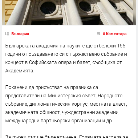
България
0 Коментара
Българската академия на науките ще отбележи 155
години от създаването си с тържествено събрание и
концерт в Софийската опера и балет, съобщиха от
Академията.
Поканени да присъстват на празника са
представители на Министерския съвет, Народното
събрание, дипломатическия корпус, местната власт,
академичната общност, чуждестранни академии,
международни партньорски организации и др.
За първи път ще бъде връчена „Голямата награда за