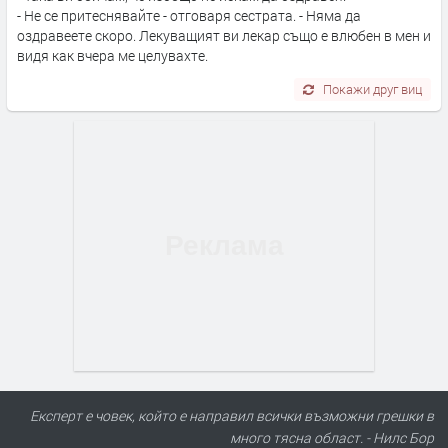
- Не се притеснявайте - отговаря сестрата. - Няма да
оздравеете скоро. Лекуващият ви лекар също е влюбен в мен и
видя как вчера ме целувахте.
Покажи друг виц
Експерт е човек, който е направил всички възможни грешки в
много тясна област. - Нилс Бор