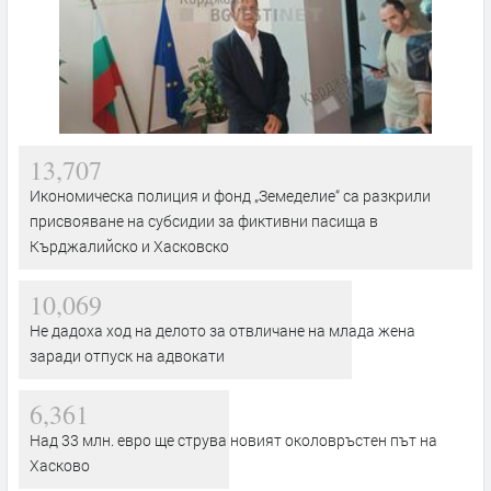
13,707
Икономическа полиция и фонд „Земеделие“ са разкрили
присвояване на субсидии за фиктивни пасища в
Кърджалийско и Хасковско
10,069
Не дадоха ход на делото за отвличане на млада жена
заради отпуск на адвокати
6,361
Над 33 млн. евро ще струва новият околовръстен път на
Хасково