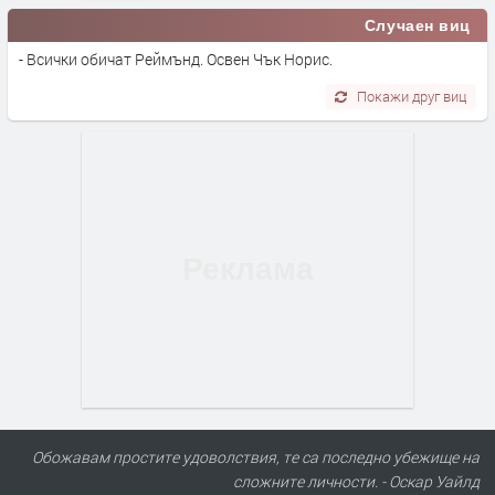
Случаен виц
- Всички обичат Реймънд. Освен Чък Норис.
Покажи друг виц
Обожавам простите удоволствия, те са последно убежище на
сложните личности. - Оскар Уайлд