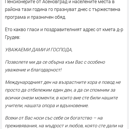
Пенсионерите от Асеновград и населените места в
района тази година го празнуват днес с тържествена
програма и празничен обяд.
Ето какво гласи и поздравителният адрес от кмета д-р
Грудев:
УВАЖАЕМИ ДАМИ И ГОСПОДА,
Позволете ми да се обърна към Вас с особено
уважение и благодарност!
Международният ден на възрастните хора е повод не
просто да отбележим един ден, а да си спомним за
всички онези моменти, в които вие сте били нашите
учители, нашата опора и вдъхновение.
Всеки от Вас носи със себе си богатство – на
преживявания, на мъдрост и любов, която сте дали на