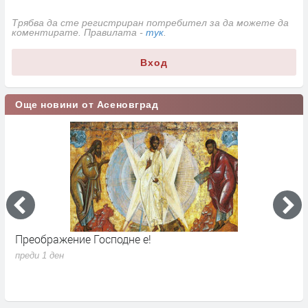
Трябва да сте регистриран потребител за да можете да
коментирате. Правилата -
тук
.
Вход
Още новини от Асеновград
Преображение Господне е!
Г
д
преди 1 ден
п