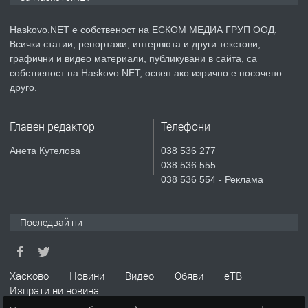
Хисаря до ток, вода,канализация,
асфалт 0889 537 426
Haskovo.NET е собственост на ЕСКОМ МЕДИА ГРУП ООД.
Всички статии, репортажи, интервюта и други текстови,
преди 4 дни
графични и видео материали, публикувани в сайта, са
собственост на Haskovo.NET, освен ако изрично е посочено
ПРЕДЛАГА
СГЛОБЯВАНЕ НА МЕБЕЛИ.
друго.
Главен редактор
Телефони
преди 4 дни
Анета Кутелова
038 536 277
038 536 555
ПРЕДЛАГА
№4119 Едностаен обзаведен
038 536 554 - Реклама
апартамент под наем в кв.
Училищни, гр. Хасково.
Последвай ни
преди 4 дни
ПРЕДЛАГА
Под НАЕМ двустаен Орфей
Хасково
Новини
Видео
Обяви
еТВ
Изпрати ни новина