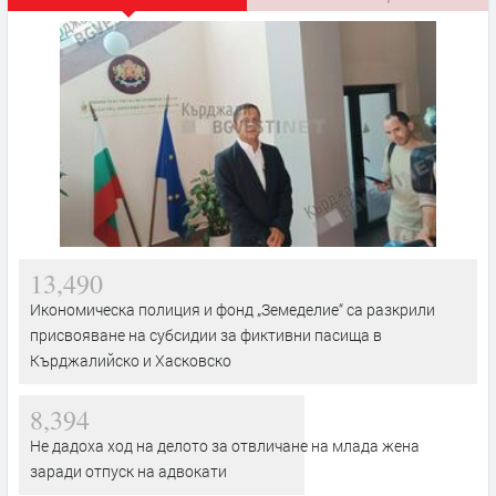
13,490
Икономическа полиция и фонд „Земеделие“ са разкрили
присвояване на субсидии за фиктивни пасища в
Кърджалийско и Хасковско
8,394
Не дадоха ход на делото за отвличане на млада жена
заради отпуск на адвокати