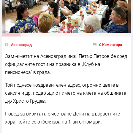
Асеновград
0 Коментара
Зам.-кметът на Асеновград инж. Петър Петров бе сред
официалните гости на празника в „Клуб на
пенсионера“ в града.
Той поднесе поздравителен адрес, огромно цвете в
саксия и др. подаръци от името на кмета на общината
д-р Христо Грудев.
Повод за визитата е честване Деня на възрастните
хора, който се отбелязва на 1-ви октомври.