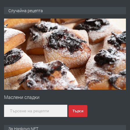
ПРЕДЛАГА
Давам гараж под наем
Случайна рецепта
преди 3 дни
ПРЕДЛАГА
№4120 Магазин/Офис под наем в кв.
Любен Каравелов, Хасково-близо до
градската градина!
преди 3 дни
ПРЕДЛАГА
ПРОСТОРЕН ТРИСТАЕН
АПАРТАМЕНТ В НОВА СГРАДА КВ.
Маслени сладки
КУБА
Търси
преди 4 дни
ПРЕДЛАГА
Продавам парцел в гр. Хасково кв.
За Haskovo.NET