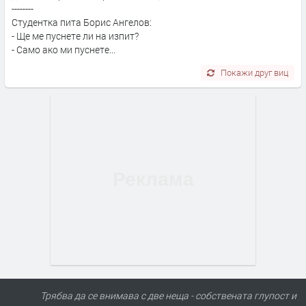
--------
Студентка пита Борис Ангелов:
- Ще ме пуснете ли на изпит?
- Само ако ми пуснете...
Покажи друг виц
Трябва да се внимава с две неща - собствената глупост и