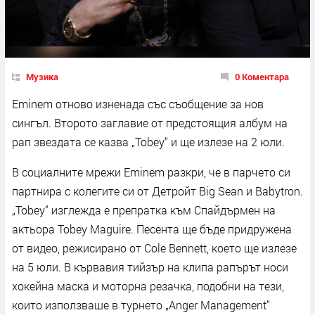
Музика
0 Коментара
Eminem отново изненада със съобщение за нов
сингъл. Второто заглавие от предстоящия албум на
рап звездата се казва „Tobey“ и ще излезе на 2 юли.
В социалните мрежи Eminem разкри, че в парчето си
партнира с колегите си от Детройт Big Sean и Babytron.
„Tobey“ изглежда е препратка към Спайдърмен на
актьора Tobey Maguire. Песента ще бъде придружена
от видео, режисирано от Cole Bennett, което ще излезе
на 5 юли. В кървавия тийзър на клипа рапърът носи
хокейна маска и моторна резачка, подобни на тези,
които използваше в турнето „Anger Management“