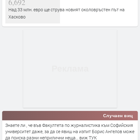
6,692
Над 33 млн. евро ще струва новият околовръстен път на
Хасково
Случаен виц
Знаете ли , че във Факултета по журналистика към Софийския
университет даже, за да се явиш на изпит Борис Ангелов може
да поиска разни неприлични неща... виж ТУК