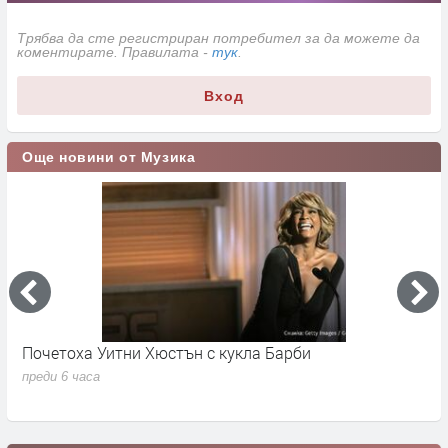
Трябва да сте регистриран потребител за да можете да
коментирате. Правилата -
тук
.
Вход
Още новини от Музика
Почетоха Уитни Хюстън с кукла Барби
Н
м
преди 6 часа
п