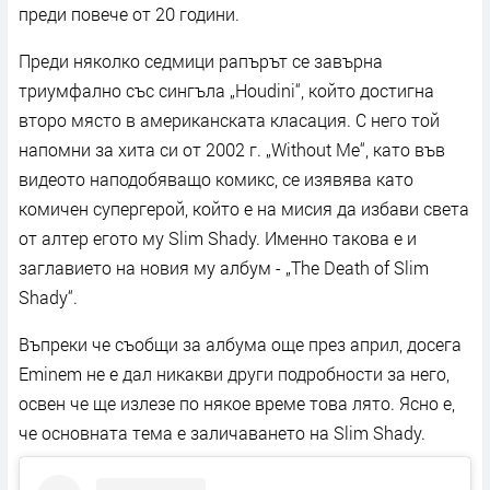
преди повече от 20 години.
Преди няколко седмици рапърът се завърна
триумфално със сингъла „Houdini“, който достигна
второ място в американската класация. С него той
напомни за хита си от 2002 г. „Without Me“, като във
видеото наподобяващо комикс, се изявява като
комичен супергерой, който е на мисия да избави света
от алтер егото му Slim Shady. Именно такова е и
заглавието на новия му албум - „The Death of Slim
Shady“.
Въпреки че съобщи за албума още през април, досега
Eminem не е дал никакви други подробности за него,
освен че ще излезе по някое време това лято. Ясно е,
че основната тема е заличаването на Slim Shady.