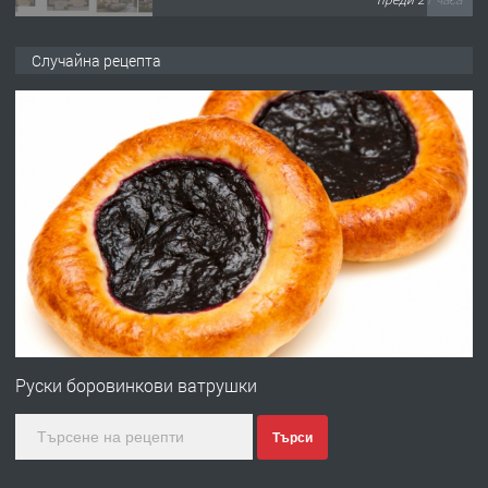
ПРЕДЛАГА
Продавам парцел в кв. Младежки
Случайна рецепта
хълм в Хасково без посредници 0889
537 426
преди 21 часа
ПРЕДЛАГА
Давам обзаведено жилище за жена
без брокери 0889 537 426
преди 21 часа
ПРЕДЛАГА
Под НАЕМ двустаен Орфей
Руски боровинкови ватрушки
Търси
преди 3 дни
ПРЕДЛАГА