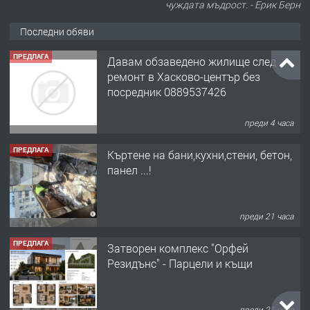
чуждата мъдрост. - Ерик Берн
Последни обяви
ПРЕДЛАГА
Давам обзаведено жилище след
ремонт в Хасково-център без
посредник 0889537426
преди 4 часа
ПРЕДЛАГА
Къртене на бани,кухни,стени, бетон,
панел ...!
преди 21 часа
ПРЕДЛАГА
Затворен комплекс "Орфей
Резидънс" - Парцели и къщи
преди 21 часа