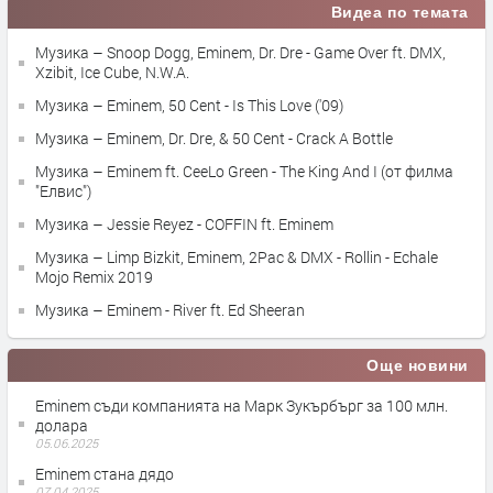
Видеа по темата
Музика – Snoop Dogg, Eminem, Dr. Dre - Game Over ft. DMX,
Xzibit, Ice Cube, N.W.A.
Музика – Eminem, 50 Cent - Is This Love ('09)
Музика – Eminem, Dr. Dre, & 50 Cent - Crack A Bottle
Музика – Eminem ft. CeeLo Green - The King And I (от филма
"Елвис")
Музика – Jessie Reyez - COFFIN ft. Eminem
Музика – Limp Bizkit, Eminem, 2Pac & DMX - Rollin - Echale
Mojo Remix 2019
Музика – Eminem - River ft. Ed Sheeran
Още новини
Eminem съди компанията на Марк Зукърбърг за 100 млн.
долара
05.06.2025
Eminem стана дядо
07.04.2025