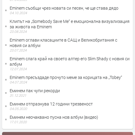
Eminem съобщи чрез новата си песен, че ще става дядо
04.10.2024
Клипът на „Somebody Save Me“ е емоционална визуализация
за живота на Eminem
23.08.2024
Eminem оглави класациите в САЩ и Великобритания с
новия си албум
23.07.2024
Eminem слага край на своето алтер его Slim Shady с новия си
албум
12.07.2024
Eminem пресъздаде прочуто меме за корицата на „Tobey“
04.07.2024
Еминем пак чупи рекорди
31.12.2021
Еминем отпразнува 12 години трезвеност
04.05.2020
Еминем неочаквано пусна нов албум (видео)
17.01.2020