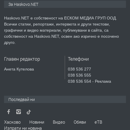
Нов апартамент на ул. Липа до
За Haskovo.NET
Езикова гимназия
Haskovo.NET е собственост на ЕСКОМ МЕДИА ГРУП ООД.
Всички статии, репортажи, интервюта и други текстови,
преди 3 дни
графични и видео материали, публикувани в сайта, са
собственост на Haskovo.NET, освен ако изрично е посочено
ПРЕДЛАГА
🔑 ОБЗАВЕДЕНА ГАРСОНИЕРА ПОД
друго.
НАЕМ В КВ. „ОРФЕЙ“ – ДО
КОМПЛЕКС „ВЕСПРЕМ“, ГР. ХАСКОВО
Главен редактор
Телефони
преди 5 дни
Анета Кутелова
038 536 277
038 536 555
ПРЕДЛАГА
НАПЪЛНО ОБЗАВЕДЕН И
038 536 554 - Реклама
ОБОРУДВАН ТРИСТАЕН
АПАРТАМЕНТ В ЦЕНТЪРА НА ГР.
ХАСКОВО
Последвай ни
преди 6 дни
ПРЕДЛАГА
Давам гараж под наем
Хасково
Новини
Видео
Обяви
еТВ
Изпрати ни новина