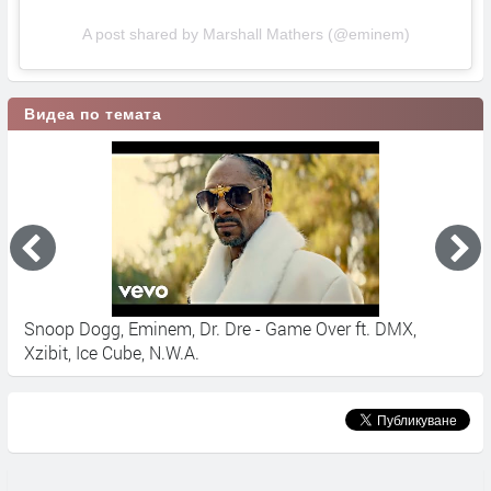
A post shared by Marshall Mathers (@eminem)
Видеа по темата
Snoop Dogg, Eminem, Dr. Dre - Game Over ft. DMX,
E
Xzibit, Ice Cube, N.W.A.