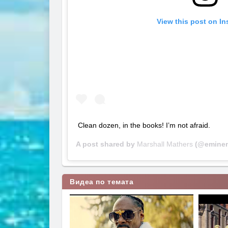
View this post on I
Clean dozen, in the books! I’m not afraid.
A post shared by
Marshall Mathers
(@emine
Видеа по темата