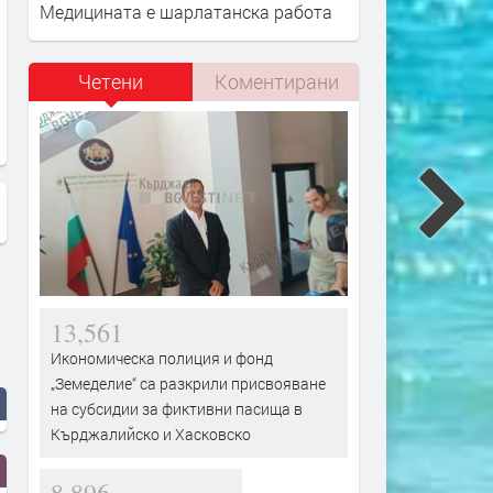
Медицината е шарлатанска работа
Четени
Коментирани
Eminem ft. CeeLo Green - The King
Jessie Reyez - COFFIN ft.
And I (от филма "Елвис")
13,561
Икономическа полиция и фонд
„Земеделие“ са разкрили присвояване
на субсидии за фиктивни пасища в
Кърджалийско и Хасковско