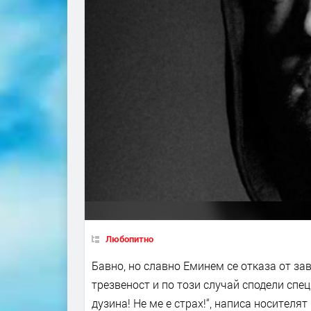
Любопитно
Бавно, но славно Еминем се отказа от за
трезвеност и по този случай сподели спе
дузина! Не ме е страх!“, написа носителят