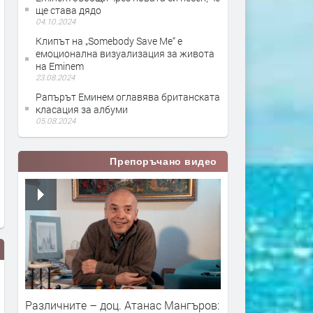
ще става дядо
04.10.2024
Клипът на „Somebody Save Me“ е
емоционална визуализация за живота
на Eminem
23.08.2024
Рапърът Еминем оглавява британската
класация за албуми
05.08.2024
Препоръчано видео
Различните – доц. Атанас Мангъров: