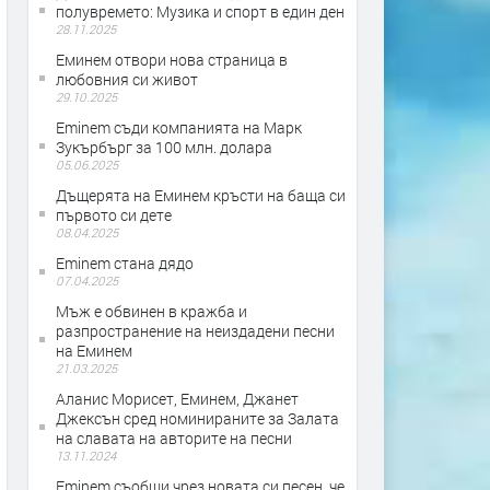
полувремето: Музика и спорт в един ден
28.11.2025
Еминем отвори нова страница в
любовния си живот
29.10.2025
Eminem съди компанията на Марк
Зукърбърг за 100 млн. долара
05.06.2025
Дъщерята на Еминем кръсти на баща си
първото си дете
08.04.2025
Eminem стана дядо
07.04.2025
Мъж е обвинен в кражба и
разпространение на неиздадени песни
на Еминем
21.03.2025
Аланис Морисет, Еминем, Джанет
Джексън сред номинираните за Залата
на славата на авторите на песни
13.11.2024
Eminem съобщи чрез новата си песен, че