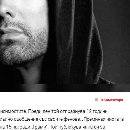
0 Коментара
висимостите. Преди ден той отпразнува 12 години
циално съобщение със своите фенове. „Преминах чистата
 на 15 награди „Грами“. Той публикува чипа си за