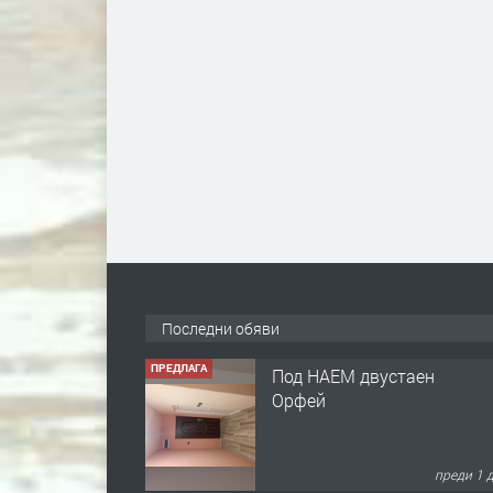
Последни обяви
ПРЕДЛАГА
Под НАЕМ двустаен
Орфей
преди 1 