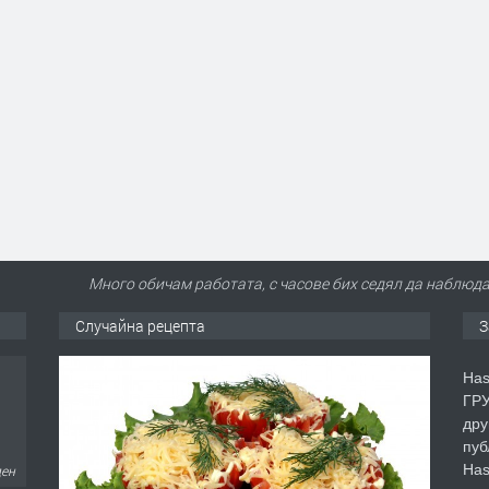
Много обичам работата, с часове бих седял да наблюда
Случайна рецепта
З
Has
ГРУ
дру
пуб
Has
ден