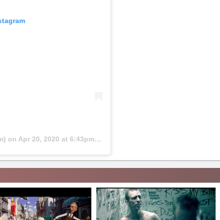
nstagram
m) on
Apr 20, 2020 at 6:43pm PDT