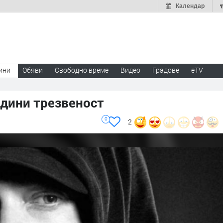
Календар
ини
Обяви
Свободно време
Видео
Градове
eTV
одини трезвеност
0
2