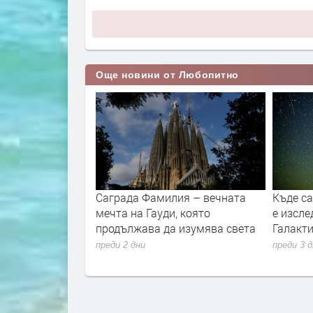
Още новини от Любопитно
вността и
Саграда Фамилия – вечната
Къде с
то
мечта на Гауди, която
е изсле
продължава да изумява света
Галакти
преди 2 дни
преди 3 