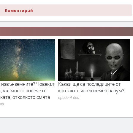
Коментирай
а извънземните? Човекът
Какви ще са последиците от
двал много повече от
контакт с извънземен разум?
ката, отколкото смята
преди 4 дни
дни