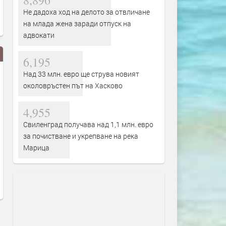
8,896
Не дадоха ход на делото за отвличане
на млада жена заради отпуск на
адвокати
6,195
Над 33 млн. евро ще струва новият
околовръстен път на Хасково
4,955
Свиленград получава над 1,1 млн. евро
за почистване и укрепване на река
Единственото пълно слънчево
Защо комарите хапят едн
Марица
затъмнение за 2026 г. ще мине
повече от други? Отговор
и през Европа и малко в
в „сладката кръв“
България
преди 1 седмица
преди 1 седмица