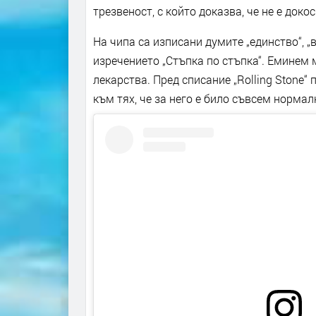
трезвеност, с който доказва, че не е доко
На чипа са изписани думите „единство“, „
изречението „Стъпка по стъпка“. Еминем 
лекарства. Пред списание „Rolling Stone“ 
към тях, че за него е било съвсем нормалн