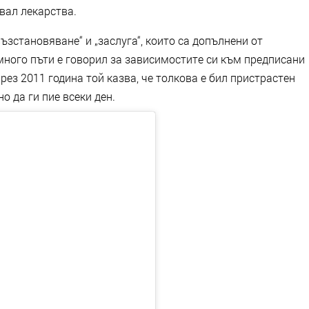
свал лекарства.
възстановяване“ и „заслуга“, които са допълнени от
много пъти е говорил за зависимостите си към предписани
през 2011 година той казва, че толкова е бил пристрастен
о да ги пие всеки ден.