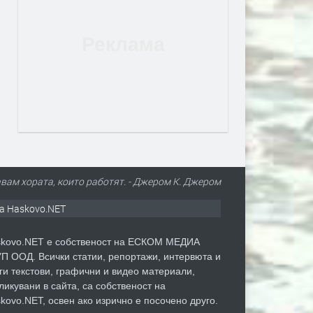
вам хората, които работят. - Джером К. Джером
а Haskovo.NET
kovo.NET е собственост на ЕСКОМ МЕДИА
П ООД. Всички статии, репортажи, интервюта и
ги текстови, графични и видео материали,
ликувани в сайта, са собственост на
kovo.NET, освен ако изрично е посочено друго.