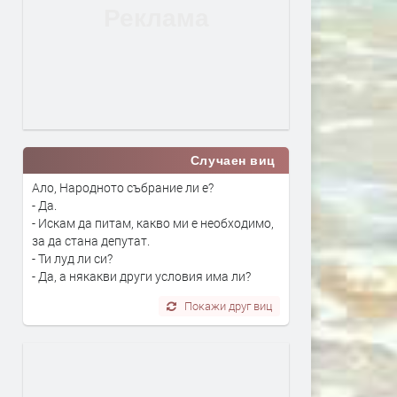
Случаен виц
Ало, Народното събрание ли е?
- Да.
- Искам да питам, какво ми е необходимо,
за да стана депутат.
- Ти луд ли си?
- Да, а някакви други условия има ли?
Покажи друг виц