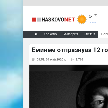
°C
34
Хасково
България
Светът
Нов
Еминем отпразнува 12 г
09:57, 04 май 2020 г.
7,769