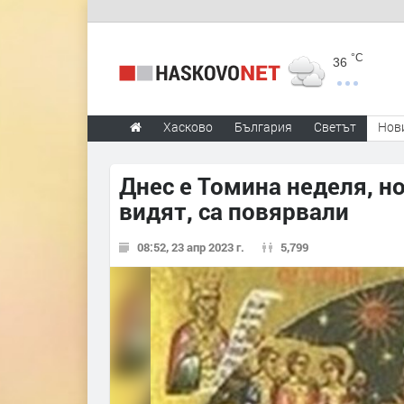
°C
36
Хасково
България
Светът
Нов
Днес е Томина неделя, но
видят, са повярвали
08:52, 23 апр 2023 г.
5,799