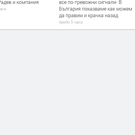
Радев и компания
все по-тревожни сигнали- В
България показваме как можем
часа
да правим и крачка назад
преди 5 часа