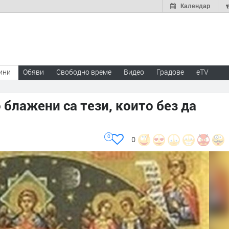
Календар
ини
Обяви
Свободно време
Видео
Градове
eTV
 блажени са тези, които без да
0
0