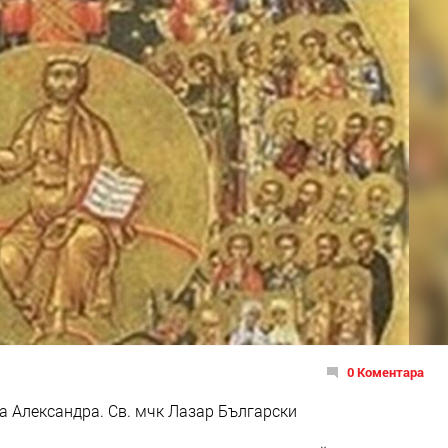
0 Коментара
ца Александра. Св. мчк Лазар Български