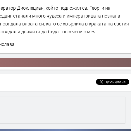
ератор Диоклециан, който подложил св. Георги на
одвиг станали много чудеса и императрицата познала
повядала вярата си, като се хвърлила в краката на светия
овядал и двамата да бъдат посечени с меч.
мислава