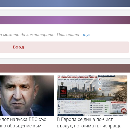
да можете да коментирате. Правилата -
тук
.
Вход
илот напуска ВВС със
В Европа се диша по-чист
лно обръщение към
въздух, но климатът изпраща