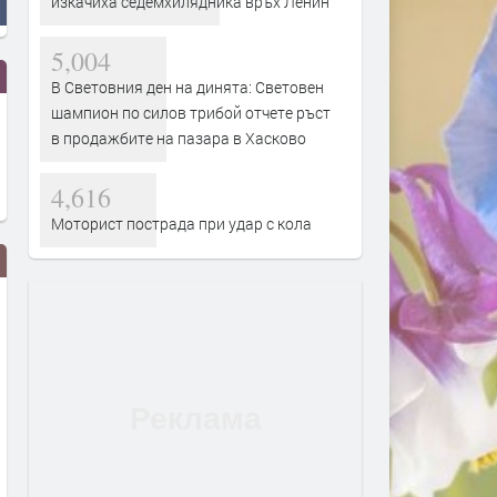
изкачиха седемхилядника връх Ленин
5,004
В Световния ден на динята: Световен
шампион по силов трибой отчете ръст
в продажбите на пазара в Хасково
4,616
Моторист пострада при удар с кола
Турция взима 33% от
Първите бели щъркели в
проучванията за нефт и газ в
поеха на юг