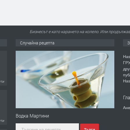
Бизнесът е като карането на колело. Или продължав
Случайна рецепта
З
Has
ГРУ
дру
пуб
Has
ути
Гл
Ане
Водка Мартини
ути
Търси