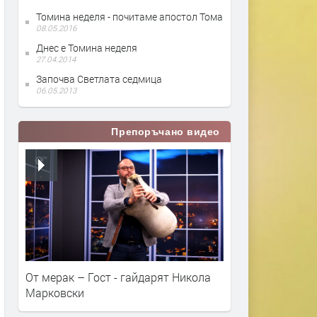
Томина неделя - почитаме апостол Тома
08.05.2016
Днес е Томина неделя
27.04.2014
Започва Светлата седмица
06.05.2013
Препоръчано видео
От мерак – Гост - гайдарят Никола
Марковски