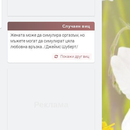
блок „Хан Тервел“ в
преди 1 ден
българската зона на Черно
море. Какво значи това
преди 5 часа
Случаен виц
Жената може да симулира оргазъм, но
мъжете могат да симулират цяла
любовна връзка. /Джеймс Шуберт/
Покажи друг виц