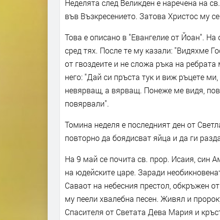
Неделята след Великден е наречена на св.
във Възкресението. Затова Христос му се
Това е описано в "Евангелие от Йоан". На 
сред тях. После те му казали: "Видяхме Го
от гвоздеите и не сложа ръка на ребрата
него: "Дай си пръста тук и виж ръцете ми,
невярващ, а вярващ. Понеже ме видя, повя
повярвали".
Томина неделя е последният ден от Свет
повторно да боядисват яйца и да ги разд
На 9 май се почита св. прор. Исаия, син 
на юдейските царе. Заради необикновена
Саваот на небесния престол, обкръжен о
му пеели хвалебна песен. Живял и пророк
Спасителя от Светата Дева Мария и кръс