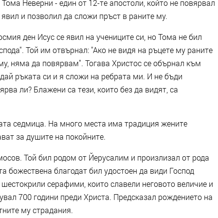
 Тома Неверни - един от 12-те апостоли, който не повярвал
 явил и позволил да сложи пръст в раните му.
осмия ден Исус се явил на учениците си, но Тома не бил
спода". Той им отвърнал: "Ако не видя на ръцете му раните
 му, няма да повярвам". Тогава Христос се обърнал към
 дай ръката си и я сложи на ребрата ми. И не бъди
рва ли? Блажени са тези, които без да видят, са
лата седмица. На много места има традиция жените
ават за душите на покойните.
Амосов. Той бил родом от Йерусалим и произлизал от рода
та божествена благодат бил удостоен да види Господ
т шестокрили серафими, които славели неговото величие и
увал 700 години преди Христа. Предсказал рождението на
тните му страдания.