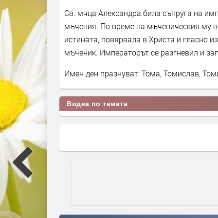
Св. мчца Александра била съпруга на имп
мъчения. По време на мъченическия му п
истината, повярвала в Христа и гласно из
мъченик. Императорът се разгневил и зап
Имен ден празнуват: Тома, Томислав, То
Видеа по темата