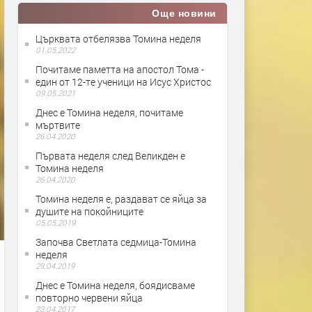
Още новини
Църквата отбелязва Томина неделя
01.05.2022
Почитаме паметта на апостол Тома -
един от 12-те ученици на Исус Христос
09.05.2021
Днес е Томина неделя, почитаме
мъртвите
26.04.2020
Първата неделя след Великден е
Томина неделя
26.04.2020
Томина неделя е, раздават се яйца за
душите на покойниците
05.05.2019
Започва Светлата седмица-Томина
неделя
29.04.2019
Днес е Томина неделя, боядисваме
повторно червени яйца
23.04.2017