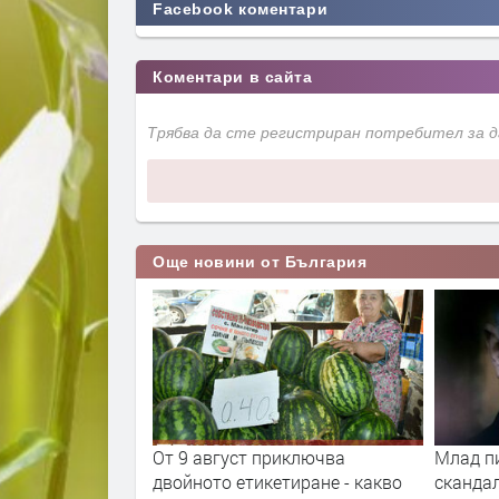
Facebook коментари
Коментари в сайта
Трябва да сте регистриран потребител за 
Още новини от България
та ще провeрява
От 9 август приключва
Млад п
фликт на
двойното етикетиране - какво
сканда