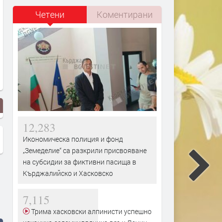
Четени
Коментирани
12,283
Икономическа полиция и фонд
„Земеделие“ са разкрили присвояване
на субсидии за фиктивни пасища в
Кърджалийско и Хасковско
7,115
Трима хасковски алпинисти успешно