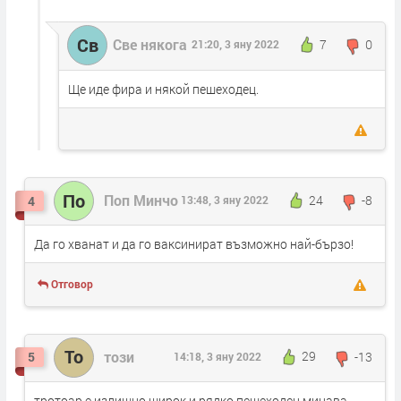
Св
Све някога
7
0
21:20, 3 яну 2022
Ще иде фира и някой пешеходец.
По
Поп Минчо
24
-8
4
13:48, 3 яну 2022
Да го хванат и да го ваксинират възможно най-бързо!
Отговор
То
този
29
-13
5
14:18, 3 яну 2022
тротоар е излишно широк и рядко пешеходец минава