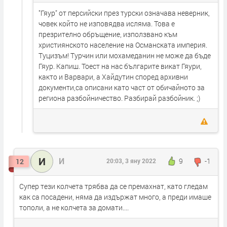
"Гяур" от персийски през турски означава неверник,
човек който не изповядва исляма. Това е
презрително обръщение, използвано към
християнското население на Османската империя.
Туцизъм! Турчин или мохамеданин не може да бъде
Гяур. Капиш. Тоест на нас българите викат Гяури,
както и Варвари, а Хайдутин според архивни
документи,са описани като част от обичайното за
региона разбойничество. Разбирай разбойник. ;)
И
И
9
-1
12
20:03, 3 яну 2022
Супер тези колчета трябва да се премахнат, като гледам
как са посадени, няма да издържат много, а преди имаше
тополи, а не колчета за домати....