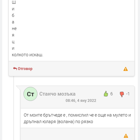
Ш
и
б
а
не
я
ц
и
колкото искаш.
Отговор
Ст
Станчо мозъка
6
-1
08:46, 4 яну 2022
От моите брътчеде е , помислил че е още на мулето и
дръпнал юларя (волана) по рязко