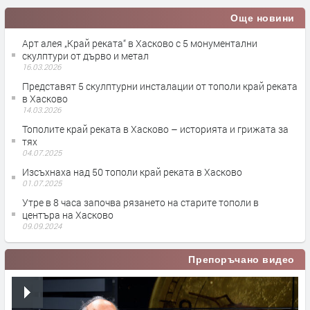
Още новини
Арт алея „Край реката“ в Хасково с 5 монументални
скулптури от дърво и метал
16.03.2026
Представят 5 скулптурни инсталации от тополи край реката
в Хасково
14.03.2026
Тополите край реката в Хасково – историята и грижата за
тях
04.07.2025
Изсъхнаха над 50 тополи край реката в Хасково
01.07.2025
Утре в 8 часа започва рязането на старите тополи в
центъра на Хасково
09.09.2024
Препоръчано видео