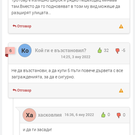
там.Вместо да го подновяват в този му вид,можеше да
разширят улицата...
Отговор
Ко
Кой ги е възстановил?
32
-5
6
14:25, 3 яну 2022
Не да възстанови, а да купи 5 пъти повече дървета с все
загражденията, за да е сигурно.
Отговор
Ха
хасковлия
0
0
16:36, 6 яну 2022
и да ги засади!