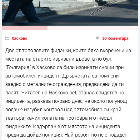
Хасково
30 Коментара
Две от тополовите фиданки, които бяха вкоренени на
местата на старите изрязани дървета по бул.
"България" в Хасково са били изринати снощи при
автомобилен инцидент. Дръвчетата са помлени
заедно с металните ограждения, предвидени да ги
пазят. Читател на Haskovo.net, станал свидетел на
инцидента, разказа по-рано днес, че около полунощ
водач е изгубил контрол над автомобила си край
театъра, качил колата на тротоара и отнесъл
фиданките. Издърпан е от мястото на инцидента
преди да дойде полиция. Най-вероятно не е подаден