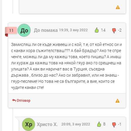
До
До помака
14
-2
11
19:39, 3 яну 2022
Замисляш ли се къде живееш и с кой, т.е, от кой етнос си и
с какви хора съжителстваш??? А бай Брадър? Ако те спре
ченге, можеш ли да му кажеш това, което пишеш? А имаш
ли кураж да кажеш това на някой гяур ако го срещнеш на
улицата? А как ви наричат вас в Турция, съседна
държава , близо до нас? Ако си забравил, или не знаеш -
гяур-песлеме! Но това не са българите, а вие, които се
чудите какви сте!
Отговор
Хр
Христо Х.
8
-1
20:09, 3 яну 2022