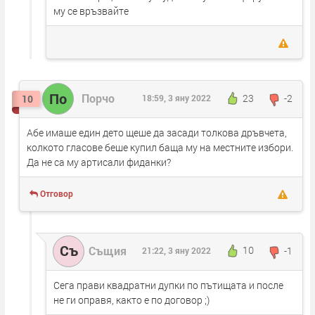
му се връзвайте
По
Порчо
23
-2
10
18:59, 3 яну 2022
Абе имаше един дето щеше да засади толкова дръвчета,
колкото гласове беше купил баща му на местните избори.
Да не са му артисали фиданки?
Отговор
Съ
Същия
10
-1
21:22, 3 яну 2022
Сега прави квадратни дупки по пътищата и после
не ги оправя, както е по договор ;)