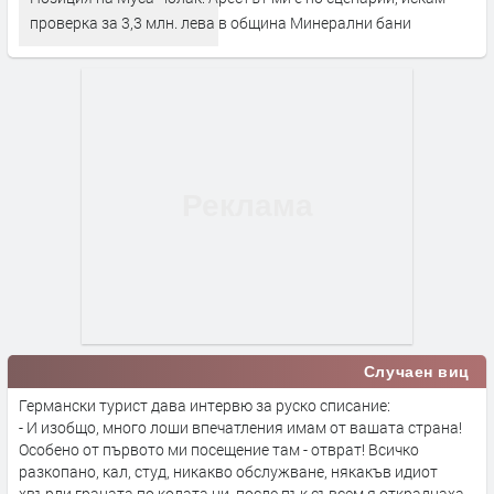
проверка за 3,3 млн. лева в община Минерални бани
Случаен виц
Германски турист дава интервю за руско списание:
- И изобщо, много лоши впечатления имам от вашата страна!
Особено от първото ми посещение там - отврат! Всичко
разкопано, кал, студ, никакво обслужване, някакъв идиот
хвърли граната по колата ни, после пък съвсем я откраднаха...