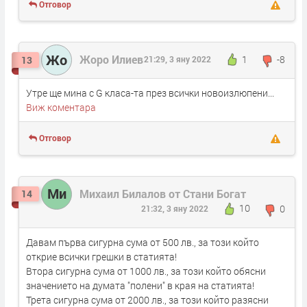
Отговор
Жо
Жоро Илиев
1
-8
13
21:29, 3 яну 2022
Утре ще мина с G класа-та през всички новоизлюпени...
Виж коментара
Отговор
Ми
Михаил Билалов от Стани Богат
14
10
0
21:32, 3 яну 2022
Давам първа сигурна сума от 500 лв., за този който
открие всички грешки в статията!
Втора сигурна сума от 1000 лв., за този който обясни
значението на думата "полени" в края на статията!
Трета сигурна сума от 2000 лв., за този който разясни