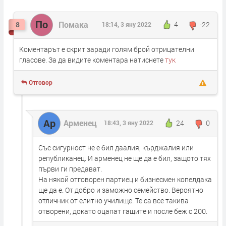
По
Помака
4
-22
8
18:14, 3 яну 2022
Коментарът е скрит заради голям брой отрицателни
гласове. За да видите коментара натиснете
тук
Отговор
Ар
Арменец
24
0
18:43, 3 яну 2022
Със сигурност не е бил даалия, кърджалия или
републиканец. И арменец не ще да е бил, защото тях
първи ги предават.
На някой отговорен партиец и бизнесмен копелдака
ще да е. От добро и заможно семейство. Вероятно
отличник от елитно училище. Те са все такива
отворени, докато оцапат гащите и после беж с 200.