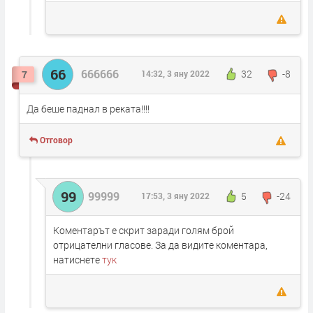
66
666666
32
-8
7
14:32, 3 яну 2022
Да беше паднал в реката!!!!
Отговор
99
99999
5
-24
17:53, 3 яну 2022
Коментарът е скрит заради голям брой
отрицателни гласове. За да видите коментара,
натиснете
тук