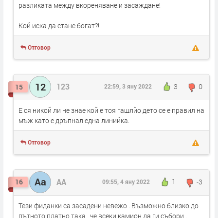
разликата между вкореняване и засаждане!
Кой иска да стане богат?!
Отговор
12
123
3
0
15
22:59, 3 яну 2022
Е ся никой ли не знае кой е тоя гашлйо дето се е правил на
мъж като е дръпнал една линийка.
Отговор
Аа
АА
1
-3
16
09:55, 4 яну 2022
Тези фиданки са засадени невежо . Възможно близко до
пътното платно така , че всеки камион да ги събори .