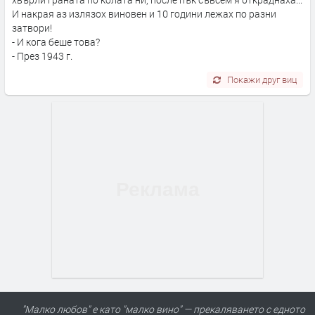
И накрая аз излязох виновен и 10 години лежах по разни
затвори!
- И кога беше това?
- През 1943 г.
Покажи друг виц
"Малко любов" е като "малко вино" — прекаляването с едното