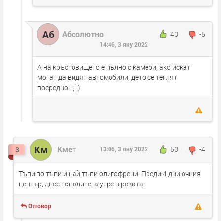
Аб
Абсолютно
40
-5
14:46, 3 яну 2022
А на кръстовището е пълно с камери, ако искат
могат да видят автомобили, дето се теглят
посреднощ. ;)
Км
Кмет
50
-4
3
13:06, 3 яну 2022
Тъпи по тъпи и най тъпи олигофрени. Преди 4 дни очния
център, днес тополите, а утре в реката!
Отговор