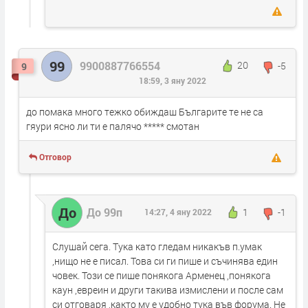
99
9900887766554
20
-5
9
18:59, 3 яну 2022
до помака много тежко обиждаш Българите те не са
гяури ясно ли ти е палячо ***** смотан
Отговор
До
До 99п
1
-1
14:27, 4 яну 2022
Слушай сега. Тука като гледам никакъв п.умак
,нищо не е писал. Това си ги пише и съчинява един
човек. Този се пише понякога Арменец ,понякога
каун ,евреин и други такива измислени и после сам
си отговаря ,както му е удобно тука във форума. Не