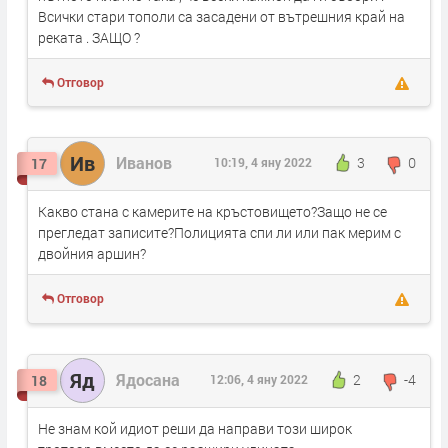
Всички стари тополи са засадени от вътрешния край на
реката . ЗАЩО ?
Отговор
Ив
Иванов
3
0
17
10:19, 4 яну 2022
Какво стана с камерите на кръстовището?Защо не се
прегледат записите?Полицията спи ли или пак мерим с
двойния аршин?
Отговор
Яд
Ядосана
2
-4
18
12:06, 4 яну 2022
Не знам кой идиот реши да направи този широк