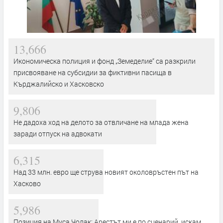
13,666
Икономическа полиция и фонд „Земеделие“ са разкрили
присвояване на субсидии за фиктивни пасища в
Кърджалийско и Хасковско
9,806
Не дадоха ход на делото за отвличане на млада жена
заради отпуск на адвокати
6,315
Над 33 млн. евро ще струва новият околовръстен път на
Хасково
5,986
Позиция на Муса Чолак: Арестът ми е по сценарий, искам