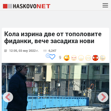
Кола изрина две от тополовите
фиданки, вече засадиха нови
12:05, 03 яну 2022 г.
6,247
0
9