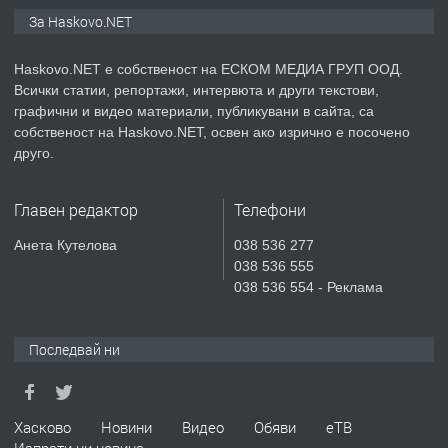
ПРЕДЛАГА
Продавам парцел в гр. Хасково кв.
За Haskovo.NET
Хисаря до ток, вода,канализация,
асфалт 0889 537 426
Haskovo.NET е собственост на ЕСКОМ МЕДИА ГРУП ООД.
Всички статии, репортажи, интервюта и други текстови,
преди 5 дни
графични и видео материали, публикувани в сайта, са
собственост на Haskovo.NET, освен ако изрично е посочено
ПРЕДЛАГА
СГЛОБЯВАНЕ НА МЕБЕЛИ.
друго.
Главен редактор
Телефони
преди 5 дни
Анета Кутелова
038 536 277
038 536 555
ПРЕДЛАГА
№4119 Едностаен обзаведен
038 536 554 - Реклама
апартамент под наем в кв.
Училищни, гр. Хасково.
Последвай ни
преди 5 дни
ПРЕДЛАГА
Под НАЕМ двустаен Орфей
Хасково
Новини
Видео
Обяви
еТВ