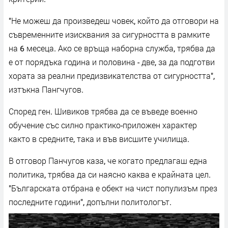
"Не можеш да произведеш човек, който да отговори на
съвременните изисквания за сигурността в рамките
на 6 месеца. Ако се връща наборна служба, трябва да
е от порядъка година и половина - две, за да подготви
хората за реални предизвикателства от сигурността",
изтъкна Пангчугов.
Според ген. Шивиков трябва да се въведе военно
обучение със силно практико-приложен характер
както в средните, така и във висшите училища.
В отговор Панчугов каза, че когато предлагаш една
политика, трябва да си наясно каква е крайната цел.
"Българската отбрана е обект на чист популизъм през
последните години", допълни политологът.