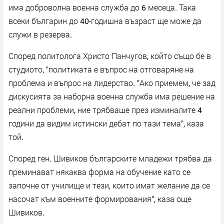
има доброволна военна служба до 6 месеца. Така
всеки българин до 40-годишна възраст ще може да
служи в резерва.
Според политолога Христо Панчугов, който също бе в
студиото, "политиката е въпрос на отговаряне на
проблема и въпрос на лидерство. "Ако приемем, че зад
дискусията за наборна военна служба има решение на
реални проблеми, ние трябваше през изминалите 4
години да видим истински дебат по тази тема", каза
той.
Според ген. Шивиков българските младежи трябва да
преминават някаква форма на обучение като се
започне от училище и тези, които имат желание да се
насочат към военните формирования", каза още
Шивиков.