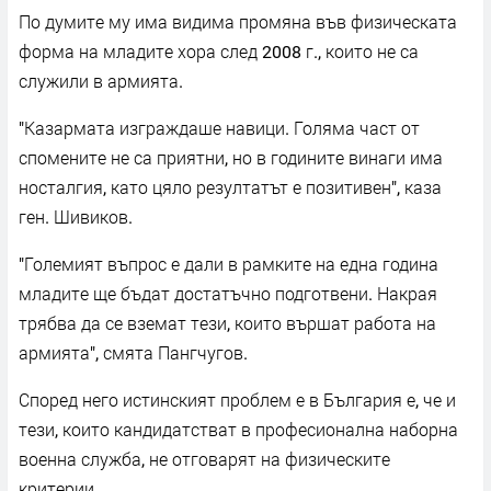
По думите му има видима промяна във физическата
форма на младите хора след 2008 г., които не са
служили в армията.
"Казармата изграждаше навици. Голяма част от
спомените не са приятни, но в годините винаги има
носталгия, като цяло резултатът е позитивен", каза
ген. Шивиков.
"Големият въпрос е дали в рамките на една година
младите ще бъдат достатъчно подготвени. Накрая
трябва да се вземат тези, които вършат работа на
армията", смята Пангчугов.
Според него истинският проблем е в България е, че и
тези, които кандидатстват в професионална наборна
военна служба, не отговарят на физическите
критерии.