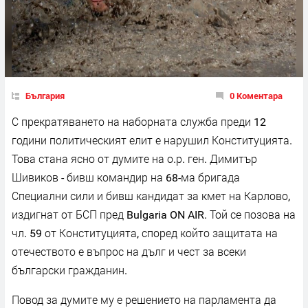
България
0 Коментара
С прекратяването на наборната служба преди 12
години политическият елит е нарушил Конституцията.
Това стана ясно от думите на о.р. ген. Димитър
Шивиков - бивш командир на 68-ма бригада
Специални сили и бивш кандидат за кмет на Карлово,
издигнат от БСП пред Bulgaria ON AIR. Той се позова на
чл. 59 от Конституцията, според който защитата на
отечеството е въпрос на дълг и чест за всеки
български гражданин.
Повод за думите му е решението на парламента да