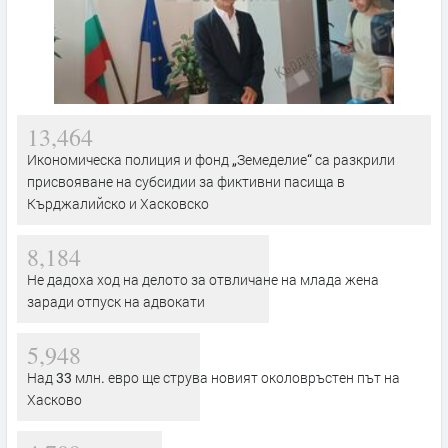
13,464
Икономическа полиция и фонд „Земеделие“ са разкрили
присвояване на субсидии за фиктивни пасища в
Кърджалийско и Хасковско
8,184
Не дадоха ход на делото за отвличане на млада жена
заради отпуск на адвокати
5,948
Над 33 млн. евро ще струва новият околовръстен път на
Хасково