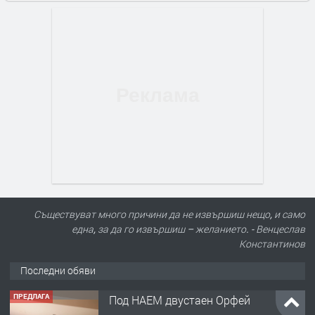
Съществуват много причини да не извършиш нещо, и само
една, за да го извършиш – желанието. - Венцеслав
Константинов
Последни обяви
ПРЕДЛАГА
Под НАЕМ двустаен Орфей