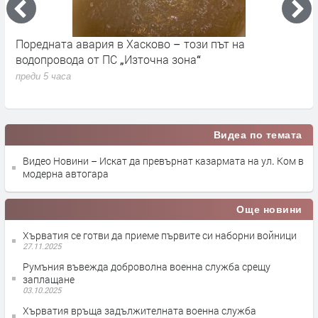
Поредната авария в Хасково – този път на
Д
е.
водопровода от ПС „Източна зона“
п
преди 5 часа
Видеа по темата
Видео Новини – Искат да превърнат казармата на ул. Ком в
модерна автогара
Още новини
Хърватия се готви да приеме първите си наборни войници
27.11.2025
Румъния въвежда доброволна военна служба срещу
заплащане
03.10.2025
Хърватия връща задължителната военна служба