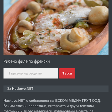
ХАСКОВО
преди 3 дни
ПРЕДЛАГА
Давам гараж под наем
преди 3 дни
ПРЕДЛАГА
№4120 Магазин/Офис под наем в
кв. Любен Каравелов, Хасково-близо
Рибено филе по френски
до градската градина!
Търси
преди 3 дни
ПРЕДЛАГА
ПРОСТОРЕН ТРИСТАЕН
За Haskovo.NET
АПАРТАМЕНТ В НОВА СГРАДА КВ.
КУБА
Haskovo.NET е собственост на ЕСКОМ МЕДИА ГРУП ООД.
Всички статии, репортажи, интервюта и други текстови,
преди 4 дни
графични и видео материали, публикувани в сайта, са