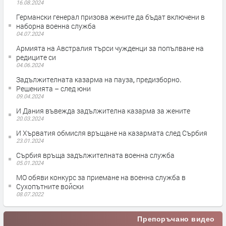
16.08.2024
Германски генерал призова жените да бъдат включени в
наборна военна служба
04.07.2024
Армията на Австралия търси чужденци за попълване на
редиците си
04.06.2024
Задължителната казарма на пауза, предизборно.
Решенията – след юни
09.04.2024
И Дания въвежда задължителна казарма за жените
20.03.2024
И Хърватия обмисля връщане на казармата след Сърбия
23.01.2024
Сърбия връща задължителната военна служба
05.01.2024
МО обяви конкурс за приемане на военна служба в
Сухопътните войски
08.07.2022
Препоръчано видео