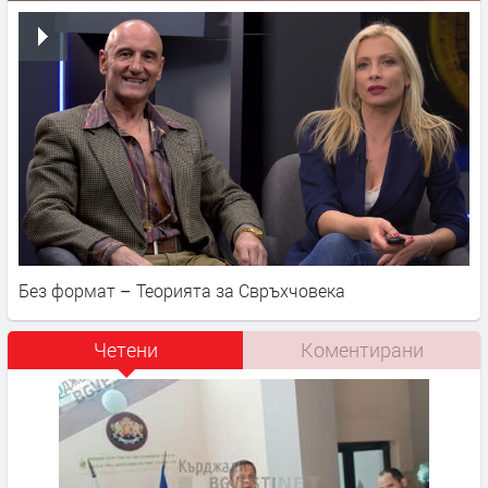
Без формат – Теорията за Свръхчовека
Четени
Коментирани