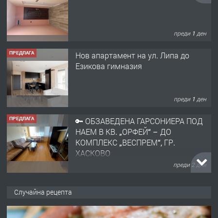
преди 1 ден
ПРЕДЛАГА
Нов апартамент на ул. Липа до
Езикова гимназия
преди 1 ден
ПРЕДЛАГА
🔑 ОБЗАВЕДЕНА ГАРСОНИЕРА ПОД
НАЕМ В КВ. „ОРФЕЙ“ – ДО
КОМПЛЕКС „ВЕСПРЕМ“, ГР.
ХАСКОВО
преди 2 дни
ПРЕДЛАГА
НАПЪЛНО ОБЗАВЕДЕН И
Случайна рецепта
ОБОРУДВАН ТРИСТАЕН
АПАРТАМЕНТ В ЦЕНТЪРА НА ГР.