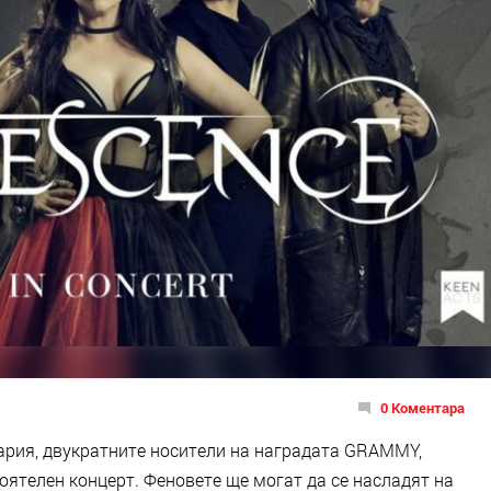
0 Коментара
гария, двукратните носители на наградата GRAMMY,
оятелен концерт. Феновете ще могат да се насладят на