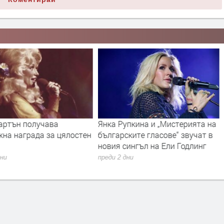
артън получава
Янка Рупкина и „Мистерията на
жна награда за цялостен
българските гласове“ звучат в
новия сингъл на Ели Годлинг
дни
преди 2 дни