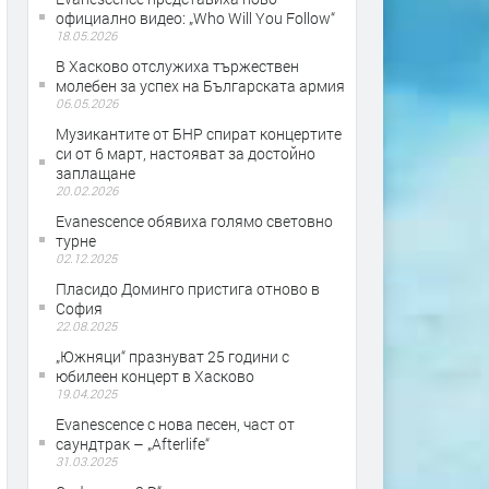
официално видео: „Who Will You Follow“
18.05.2026
В Хасково отслужиха тържествен
молебен за успех на Българската армия
06.05.2026
Музикантите от БНР спират концертите
си от 6 март, настояват за достойно
заплащане
20.02.2026
Evanescence обявиха голямо световно
турне
02.12.2025
Пласидо Доминго пристига отново в
София
22.08.2025
„Южняци“ празнуват 25 години с
юбилеен концерт в Хасково
19.04.2025
Evanescence с нова песен, част от
саундтрак – „Afterlife“
31.03.2025