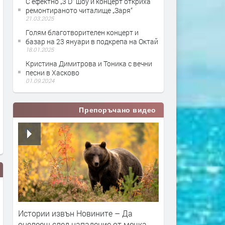
С ефектно „3 D“ шоу и концерт откриха
ремонтираното читалище „Заря“
21.03.2025
Голям благотворителен концерт и
базар на 23 януари в подкрепа на Октай
18.01.2025
Кристина Димитрова и Тоника с вечни
песни в Хасково
01.09.2024
Препоръчано видео
Истории извън Новините – Да
оцелееш след нападение от мечка