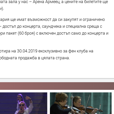
та зала у нас – Арена Армеец, а цените на билетите ще
и).
гария ще имат възможност да си закупят и ограничено
 – достъп до концерта, саундчека и специална среща с
ри пакет (60 броя) с включен достъп само до концерта и
тира на 30.04.2019 ексклузивно за фен клуба на
вободната продажба в цялата страна.