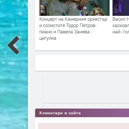
лиза на сцената
Концерт на Камерния оркестър
Васил 
разника на града
и солистите Тодор Петров-
хасковл
пиано и Павела Занева -
най- го
цигулка
Коментари в сайта