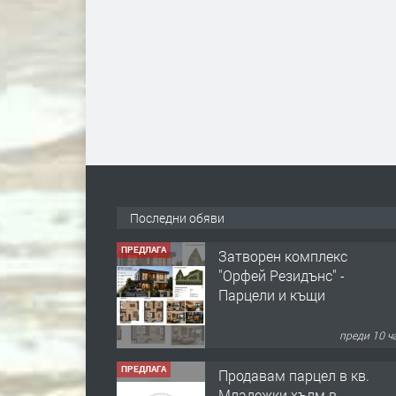
Последни обяви
ПРЕДЛАГА
Затворен комплекс
"Орфей Резидънс" -
Парцели и къщи
преди 10 ч
ПРЕДЛАГА
Продавам парцел в кв.
Младежки хълм в