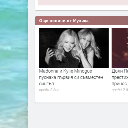
Още новини от Музика
зказват историята
Madonna и Kylie Minogue
Доли П
ръщане
пуснаха първия си съвместен
прести
сингъл
принос
преди 2 дни
преди 2 