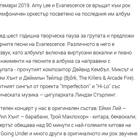
птември 2019. Amy Lee и Evanescence се връщат към рок
 симфоничен оркестър посветено на последния им албум
след шест годишна творческа пауза за групата и предложи
ните песни на Evanescence. Различното в него е
 звук, като албумът включва виртуозни вокални и пиано
анжименти на песните в албума са направени с
упата - прочутият композитор Дейвид Кембъл. Миксът и
Хънт и Деймиън Тейлър (Björk, The Killers & Arcade Fire).
ият сингъл от проекта "Imperfection" и "Hi-Lo" със
сическата музика – цигуларката Линдзи Стърлинг.
телен концерт у нас в оригинален състав: Ейми Лий –
Уил Хънт – барабани, Трой Маклохорн - китара, беквокали;
ертът обещава над 90 минути с най-големите хитове на
l, Going Under и много други в оригиналното им рок звучене.