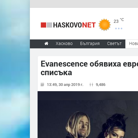
°C
23
Хасково
България
Светът
Нов
Evanescence обявиха евр
списъка
13:49, 30 апр 2019 г.
9,486