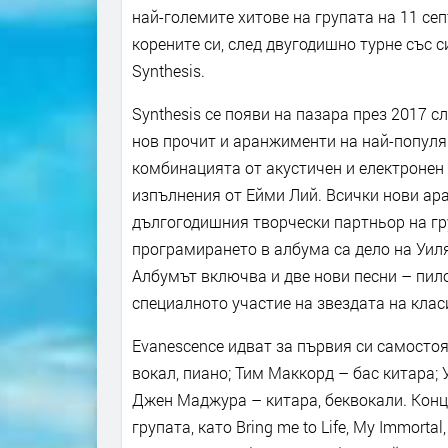
най-големите хитове на групата на 11 се
корените си, след двугодишно турне със
Synthesis.
Synthesis се появи на пазара през 2017 
нов прочит и аранжименти на най-популяр
комбинацията от акустичен и електронен
изпълнения от Ейми Лий. Всички нови ар
дългогодишния творчески партньор на гр
програмирането в албума са дело на Уилям 
Албумът включва и две нови песни – пилотн
специалното участие на звездата на кла
Evanescence идват за първия си самостоя
вокал, пиано; Тим Маккорд – бас китара; 
Джен Маджура – китара, беквокали. Конц
групата, като Bring me to Life, My Immorta