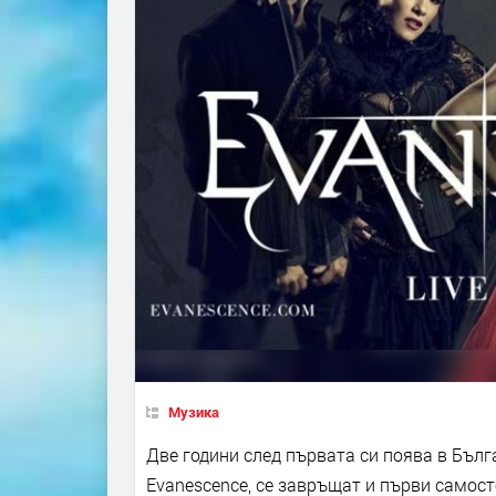
Музика
Две години след първата си поява в Бъл
Evanescence, се завръщат и първи самост