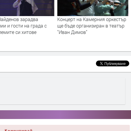
Найденов зарадва
Концерт на Камерния оркестър
ии и гости на града с
ще бъде организиран в театър
лемите си хитове
"Иван Димов"
Коментирай