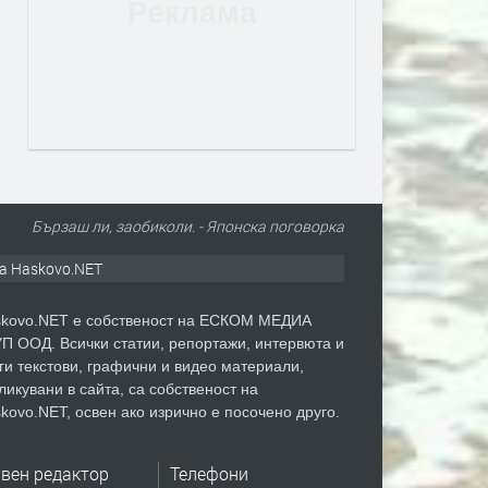
Бързаш ли, заобиколи. - Японска поговорка
а Haskovo.NET
kovo.NET е собственост на ЕСКОМ МЕДИА
П ООД. Всички статии, репортажи, интервюта и
ги текстови, графични и видео материали,
ликувани в сайта, са собственост на
kovo.NET, освен ако изрично е посочено друго.
авен редактор
Телефони