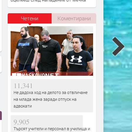
Четени
Коментирани
Уникален концерт представиха
Деца направиха
Наско и приятели на татаревска
благотворителен концерт
сцена
дете
11,341
Не дадоха ход на делото за отвличане
на млада жена заради отпуск на
адвокати
9,905
Търсят учители и персонал в училища и