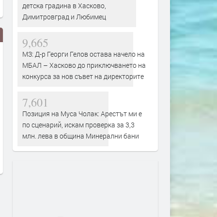
детска градина в Хасково,
Димитровград и Любимец
9,665
МЗ: Д-р Георги Гелов остава начело на
МБАЛ – Хасково до приключването на
конкурса за нов съвет на директорите
7,601
Позиция на Муса Чолак: Арестът ми е
„Опера на площада“ 2026
Диджей партито „Unlimite
по сценарий, искам проверка за 3,3
завършва с грандиозен гала
пред „Св. Ал. Невски“ на 2
млн. лева в община Минерални бани
спектакъл
август ще е безплатно за
публиката
преди 2 дни
преди 2 дни