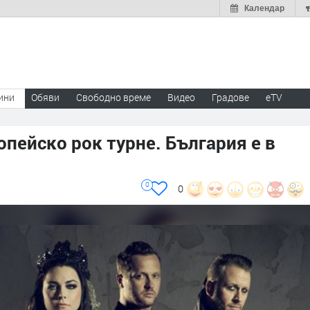
Календар
ини
Обяви
Свободно време
Видео
Градове
eTV
опейско рок турне. България е в
0
0