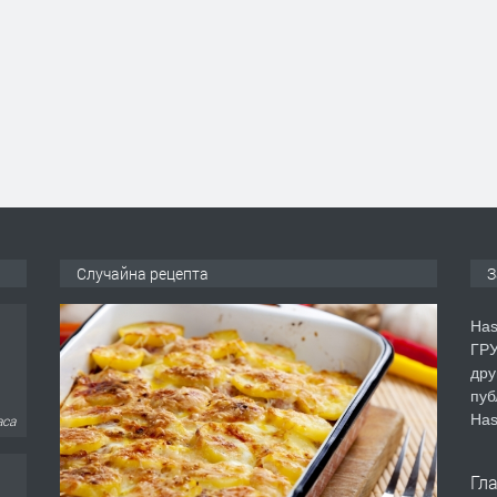
Случайна рецепта
З
Has
ГРУ
дру
пуб
Has
аса
Гл