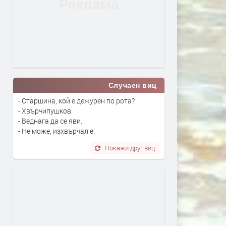
Случаен виц
- Старшина, кой е дежурен по рота?
- Хвърчипушков.
- Веднага да се яви.
- Не може, изхвърчал е.
Покажи друг виц