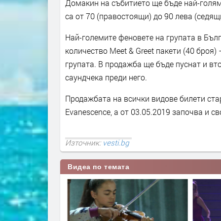
Домакин на събитието ще бъде най-голяма
са от 70 (правостоящи) до 90 лева (седящ
Най-големите феновете на групата в Бъл
количество Meet & Greet пакети (40 броя)
групата. В продажба ще бъде пуснат и вто
саундчека преди него.
Продажбата на всички видове билети стар
Evanescence, а от 03.05.2019 започва и с
Източник:
vesti.bg
Видеа по темата