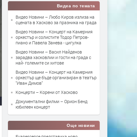
Видеа по темата
Видео Новини – Любо Киров излиза на
сцената в Хасково за празника на града
Видео Новини – Концерт на Камерния
оркестър и солистите Тодор Петров-
пиано и Павела Занева - цигулка
Видео Новини – Васил Найденов
зарадва хасковлии и гости на града с
най- големите си хитове
Видео Новини – Концерт на Камерния
оркестър ще бъде организиран в театър
"Иван Димов"
Концерти – Корени от Хасково
Документални филми – Орион Бенд
юбилеен концерт
Още новини
Evanescence представиха ново