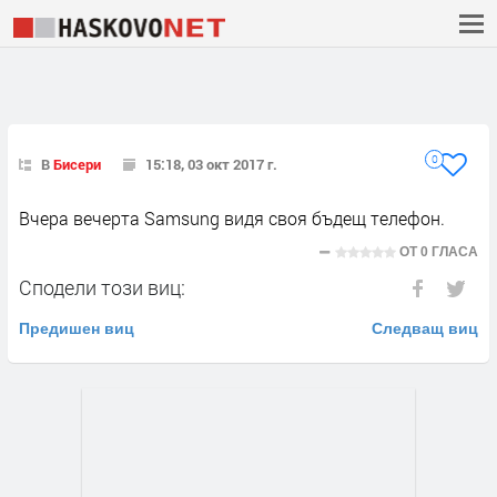
0
В
Бисери
15:18, 03 окт 2017 г.
Вчера вечерта Samsung видя своя бъдещ телефон.
ОТ
0 ГЛАСА
Сподели този виц:
Предишен виц
Следващ виц