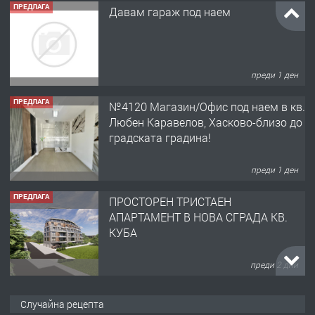
ПРЕДЛАГА
Давам гараж под наем
преди 1 ден
ПРЕДЛАГА
№4120 Магазин/Офис под наем в кв.
Любен Каравелов, Хасково-близо до
градската градина!
преди 1 ден
ПРЕДЛАГА
ПРОСТОРЕН ТРИСТАЕН
АПАРТАМЕНТ В НОВА СГРАДА КВ.
КУБА
преди 2 дни
ПРЕДЛАГА
Продавам парцел в гр. Хасково кв.
Случайна рецепта
Хисаря до ток, вода,канализация,