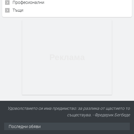
Професионални
Тъщи
Удоволствието си има предимство: за разлика от щастието то
съществува. - Фредерик Бегбеде
Последни обяви