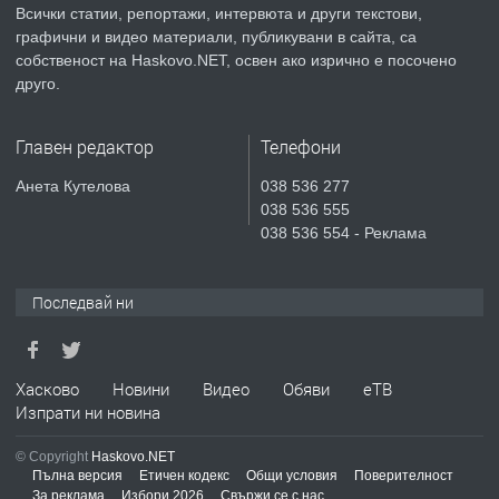
Всички статии, репортажи, интервюта и други текстови,
преди 2 дни
графични и видео материали, публикувани в сайта, са
собственост на Haskovo.NET, освен ако изрично е посочено
ПРЕДЛАГА
Апартамент за продажба
друго.
Главен редактор
Телефони
преди 6 дни
Анета Кутелова
038 536 277
038 536 555
ПРЕДЛАГА
🔑 ОБЗАВЕДЕНА ГАРСОНИЕРА ПОД
038 536 554 - Реклама
НАЕМ В КВ. „ОРФЕЙ“ – ДО
КОМПЛЕКС „ВЕСПРЕМ“, ГР. ХАСКОВО
Последвай ни
преди 14 часа
ПРЕДЛАГА
НАПЪЛНО ОБЗАВЕДЕН И
Хасково
Новини
Видео
Обяви
еТВ
ОБОРУДВАН ТРИСТАЕН
Изпрати ни новина
АПАРТАМЕНТ В ЦЕНТЪРА НА ГР.
ХАСКОВО
© Copyright
Haskovo.NET
преди 1 ден
Пълна версия
Етичен кодекс
Общи условия
Поверителност
За реклама
Избори 2026
Свържи се с нас