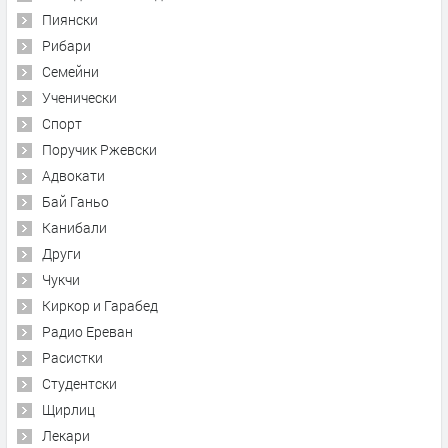
Пиянски
Рибари
Семейни
Ученически
Спорт
Поручик Ржевски
Адвокати
Бай Ганьо
Канибали
Други
Чукчи
Киркор и Гарабед
Радио Ереван
Расистки
Студентски
Щирлиц
Лекари