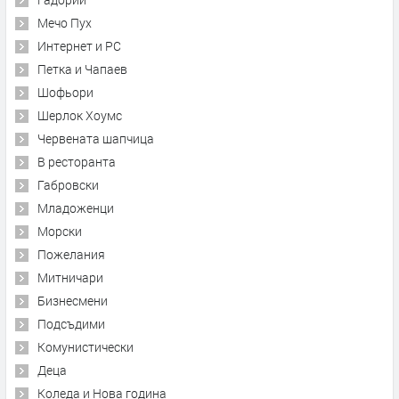
Мечо Пух
Интернет и PC
Петка и Чапаев
Шофьори
Шерлок Хоумс
Червената шапчица
В ресторанта
Габровски
Младоженци
Морски
Пожелания
Митничари
Бизнесмени
Подсъдими
Комунистически
Деца
Коледа и Нова година