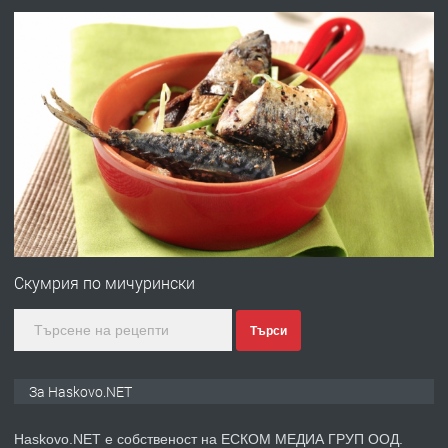
асфалт 0889 537 426
преди 2 дни
ПРЕДЛАГА
СГЛОБЯВАНЕ НА МЕБЕЛИ.
преди 2 дни
ПРЕДЛАГА
№4119 Едностаен обзаведен
апартамент под наем в кв.
Скумрия по мичурински
Училищни, гр. Хасково.
Търси
преди 2 дни
ПРЕДЛАГА
Къртене на бетон! Събаряне на
За Haskovo.NET
сгради!
Haskovo.NET е собственост на ЕСКОМ МЕДИА ГРУП ООД.