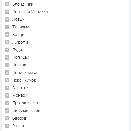
Блондинки
Иванчо и Марийка
Ловци
Тъпизми
Борци
Животни
Луди
Полицаи
Цигани
Политически
Черен хумор
Спортни
Монаси
Програмисти
Любими Герои
Бисери
Разни