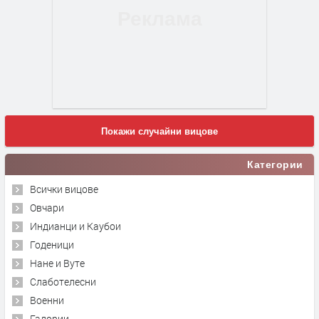
Покажи случайни вицове
Категории
Всички вицове
Овчари
Индианци и Каубои
Годеници
Нане и Вуте
Слаботелесни
Военни
Гадории