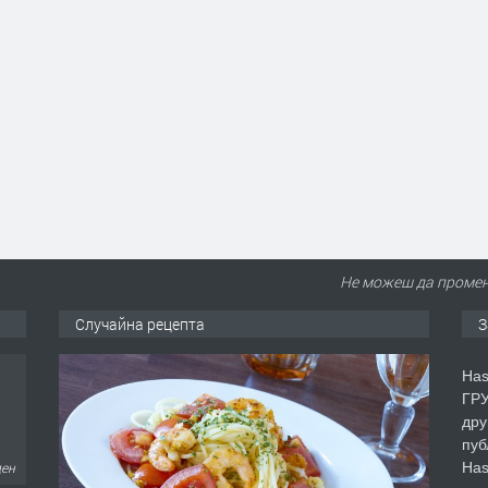
Не можеш да промен
Случайна рецепта
З
Has
ГРУ
дру
пуб
Has
ден