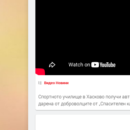
Видео Новини
Спортното училище в Хасково получи ав
дарена от доброволците от „Спасителен к