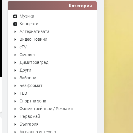
Категории
Музика
Концерти
Алтернативата
Видео Новини
eTV
Смолян
Димитровград
Други
Забавни
Без формат
TED
Спортна зона
Филми трейлъри / Реклами
Първомай
България
Актуално интервю