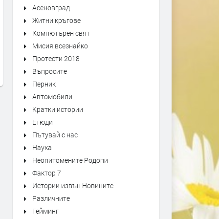
Асеновград
Житни кръгове
Оставиха в ареста тримата
Над 100 деца премериха 
Компютърен свят
мъже, обвинени в побой над
„Детска военна академия
Мисия всезнайко
спасител. Роднините им
преди 1 седмица
Протести 2018
окупираха съда
Въпросите
преди 1 седмица
Перник
Автомобили
Кратки истории
Етюди
Пътувай с нас
Наука
Неопитомените Родопи
Фактор 7
Истории извън Новините
Различните
Гейминг