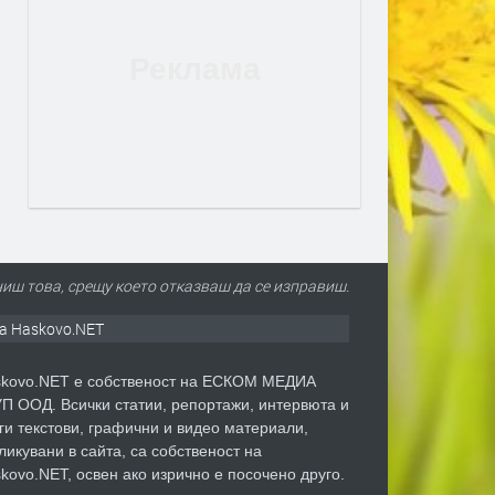
иш това, срещу което отказваш да се изправиш.
а Haskovo.NET
kovo.NET е собственост на ЕСКОМ МЕДИА
П ООД. Всички статии, репортажи, интервюта и
ги текстови, графични и видео материали,
ликувани в сайта, са собственост на
kovo.NET, освен ако изрично е посочено друго.