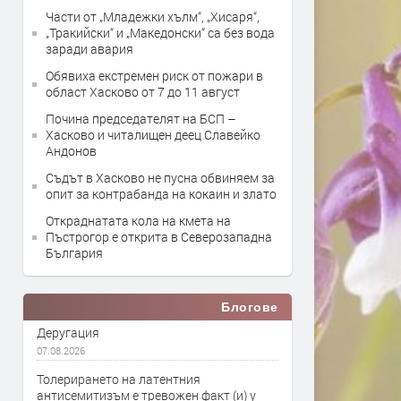
Части от „Младежки хълм“, „Хисаря“,
„Тракийски“ и „Македонски“ са без вода
заради авария
Обявиха екстремен риск от пожари в
област Хасково от 7 до 11 август
Почина председателят на БСП –
Хасково и читалищен деец Славейко
Андонов
Съдът в Хасково не пусна обвиняем за
опит за контрабанда на кокаин и злато
Откраднатата кола на кмета на
Пъстрогор е открита в Северозападна
България
Блогове
Деругация
07.08.2026
Толерирането на латентния
антисемитизъм е тревожен факт (и) у