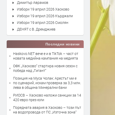
Димитър Аврамов
Избори 19 април 2026 Хасково
Избори 19 април 2026 Кърджали
Избори 19 април 2026 Смолян
ДЕНЯТ с В. Дремджиев
Последни новини
Haskovo.NET вече е и в TikTok – част от
новата медийна кампания на медията
ОФК „Хасково“ стартира новия сезон с
победа над „Гигант“
Позиция на Муса Чолак: Арестът ми е
по сценарий, искам проверка за 3,3 млн.
лева в община Минерални бани
РИОСВ – Хасково наложи санкции за 14
420 евро през юли
Поредната авария в Хасково – този път
на водопровода от ПС „Източна зона“