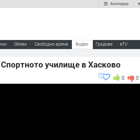
Календар
ини
Обяви
Свободно време
Видео
Градове
eTV
 Спортното училище в Хасково
0
0
0