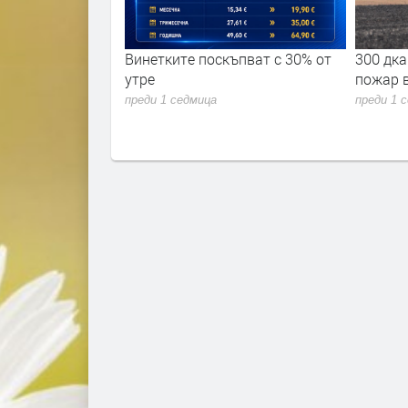
ъпват с 30% от
300 дка. площи изгоряха при
Община
пожар в димитровградско
огнебо
населе
преди 1 седмица
хидран
преди 1 