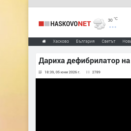
°C
30
Хасково
България
Светът
Нов
Дариха дефибрилатор на
18:39, 05 юни 2026 г.
2789