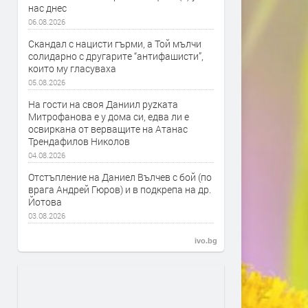
нас днес
06.08.2026
Скандал с нацисти гърми, а Той мълчи
солидарно с другарите “антифашисти”,
които му гласуваха
05.08.2026
На гости на своя Даниил руzката
Митрофанова е у дома си, едва ли е
освиркана от верващите на Атанас
Трендафилов Николов
04.08.2026
Отстъпление на Даниел Вълчев с бой (по
врага Андрей Гюров) и в подкрепа на др.
Йотова
03.08.2026
ivo.bg