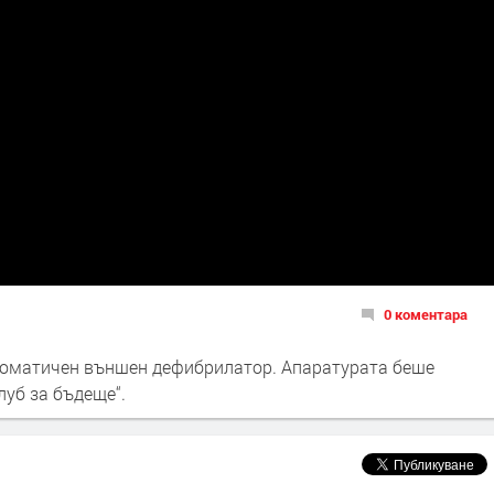
0 коментара
томатичен външен дефибрилатор. Апаратурата беше
луб за бъдеще“.