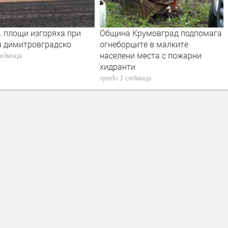
 Крумовград подпомага
Първо издание на „Записки по
рците в малките
българските въстания“ от 1892
ни места с пожарни
г. може да се види в архива на
ти
Кърджали
седмица
преди 1 седмица