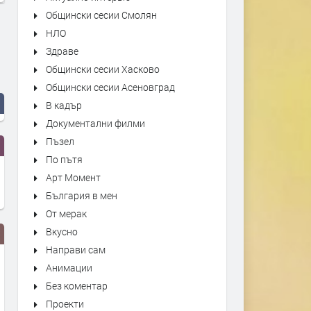
Общински сесии Смолян
НЛО
Здраве
Общински сесии Хасково
Общински сесии Асеновград
В кадър
Документални филми
Пъзел
По пътя
Арт Момент
България в мен
От мерак
Вкусно
Направи сам
Анимации
Без коментар
Проекти