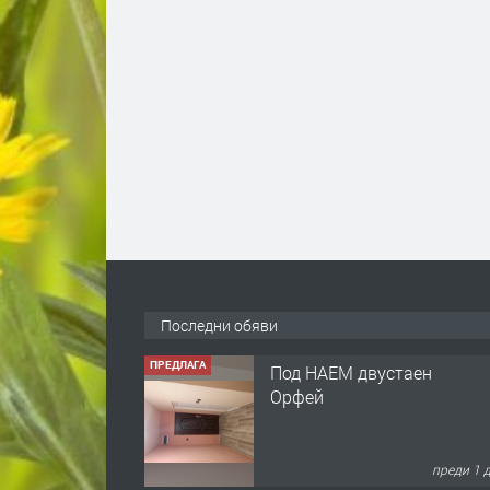
Последни обяви
ПРЕДЛАГА
Нов апартамент на ул.
Липа до Езикова
гимназия
преди 1 