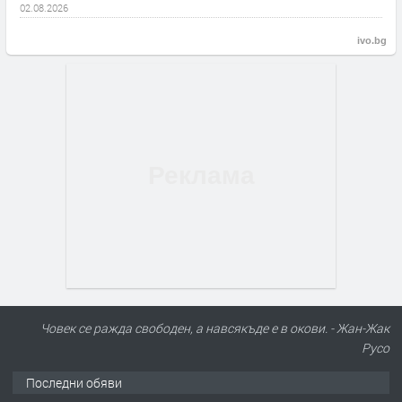
02.08.2026
ivo.bg
Човек се ражда свободен, а навсякъде е в окови. - Жан-Жак
Русо
Последни обяви