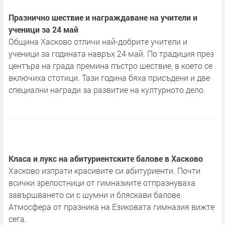
Празнично шествие и награждаване на учители и
ученици за 24 май
Община Хасково отличи най-добрите учители и
ученици за годината навръх 24 май. По традиция през
центъра на града премина пъстро шествие, в което се
включиха стотици. Тази година бяха присъдени и две
специални награди за развитие на културното дело.
Класа и лукс на абитуриентските балове в Хасково
Хасково изпрати красивите си абитуриенти. Почти
всички зрелостници от гимназиите отпразнуваха
завършването си с шумни и бляскави балове.
Атмосфера от празника на Езиковата гимназия вижте
сега.