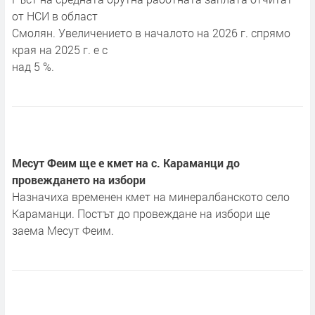
от НСИ в област
Смолян. Увеличението в началото на 2026 г. спрямо
края на 2025 г. е с
над 5 %.
Месут Феим ще е кмет на с. Караманци до
провеждането на избори
Назначиха временен кмет на минералбанското село
Караманци. Постът до провеждане на избори ще
заема Месут Феим.