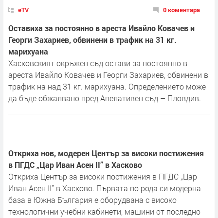
eTV
0 коментара
Оставиха за постоянно в ареста Ивайло Ковачев и
Георги Захариев, обвинени в трафик на 31 кг.
марихуана
Хасковският окръжен съд остави за постоянно в
ареста Ивайло Ковачев и Георги Захариев, обвинени в
трафик на над 31 кг. марихуана. Определението може
да бъде обжалвано пред Апелативен съд – Пловдив.
Откриха нов, модерен Център за високи постижения
в ПГДС „Цар Иван Асен II” в Хасково
Откриха Център за високи постижения в ПГДС „Цар
Иван Асен II” в Хасково. Първата по рода си модерна
база в Южна България е оборудвана с високо
технологични учебни кабинети, машини от последно