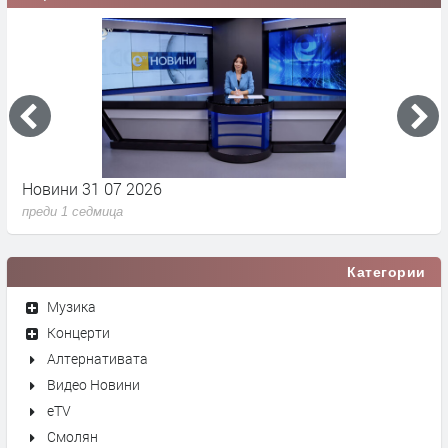
Новини 31 07 2026
Н
преди 1 седмица
п
Категории
Музика
Концерти
Алтернативата
Видео Новини
eTV
Смолян