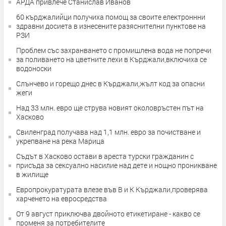
АРДА привлече Станислав Иванов
60 кърджалийци получиха помощ за своите електроннни
здравни досиета в изнесените разяснителни пунктове на
РЗИ
Проблем със захранването с промишлена вода не попречи
за поливането на цветните лехи в Кърджали,включиха се
водоноски
Слънчево и горещо днес в Кърджали,жълт код за опасни
жеги
Над 33 млн. евро ще струва новият околовръстен път на
Хасково
Свиленград получава над 1,1 млн. евро за почистване и
укрепване на река Марица
Съдът в Хасково остави в ареста турски гражданин с
присъда за сексуално насилие над дете и нощно проникване
в жилище
Европрокуратурата влезе във В и К Кърджали,проверява
харченето на евросредства
От 9 август приключва двойното етикетиране - какво се
променя за потребителите