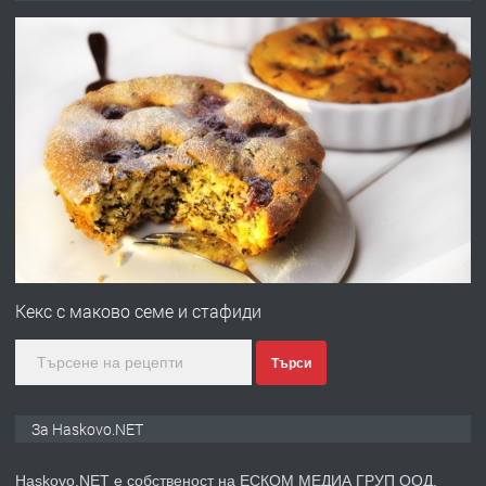
ОБОРУДВАН ТРИСТАЕН
АПАРТАМЕНТ В ЦЕНТЪРА НА ГР.
ХАСКОВО
преди 2 дни
ПРЕДЛАГА
Давам гараж под наем
преди 2 дни
ПРЕДЛАГА
№4120 Магазин/Офис под наем в кв.
Любен Каравелов, Хасково-близо до
Кекс с маково семе и стафиди
градската градина!
Търси
преди 2 дни
ПРЕДЛАГА
ПРОСТОРЕН ТРИСТАЕН
За Haskovo.NET
АПАРТАМЕНТ В НОВА СГРАДА КВ.
КУБА
Haskovo.NET е собственост на ЕСКОМ МЕДИА ГРУП ООД.