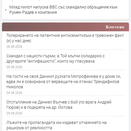
Млад пилот напуска ВВС със скандално обръщение към
Румен Радев и компания
Блогове
Толерирането на латентния антисемитизъм е тревожен факт
(и) у нас днес
06.08.2026
Скандал с нацисти гърми, а Той мълчи солидарно с
другарите “антифашисти”, които му гласуваха
05.08.2026
На гости на своя Даниил руzката Митрофанова е у дома си,
едва ли е освиркана от верващите на Атанас Трендафилов
Николов
04.08.2026
Отстъпление на Даниел Вълчев с бой (по врага Андрей
Гюров) и в подкрепа на др. Йотова
03.08.2026
Лъжите на пропагандата им издават отчаянието на
рашиzма от реалността