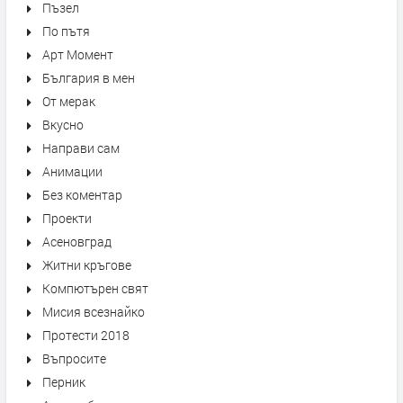
Пъзел
По пътя
Арт Момент
България в мен
От мерак
Вкусно
Направи сам
Анимации
Без коментар
Проекти
Асеновград
Житни кръгове
Компютърен свят
Мисия всезнайко
Протести 2018
Въпросите
Перник