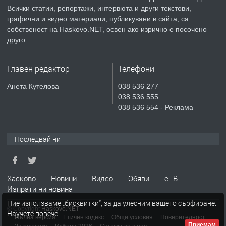
Всички статии, репортажи, интервюта и други текстови,
преди 3 дни
графични и видео материали, публикувани в сайта, са
собственост на Haskovo.NET, освен ако изрично е посочено
ПРЕДЛАГА
Продавам парцел в гр. Хасково кв.
друго.
Хисаря до ток, вода,канализация,
асфалт 0889 537 426
Главен редактор
Телефони
преди 3 дни
Анета Кутелова
038 536 277
038 536 555
ПРЕДЛАГА
СГЛОБЯВАНЕ НА МЕБЕЛИ.
038 536 554 - Реклама
Последвай ни
преди 3 дни
ПРЕДЛАГА
№4119 Едностаен обзаведен
Хасково
Новини
Видео
Обяви
еТВ
апартамент под наем в кв.
Изпрати ни новина
Училищни, гр. Хасково.
Ние използваме „бисквитки“, за да улесним вашето сърфиране.
© Copyright
Haskovo.NET
Научете повече
.
преди 3 дни
Пълна версия
Етичен кодекс
Общи условия
Поверителност
Приемам