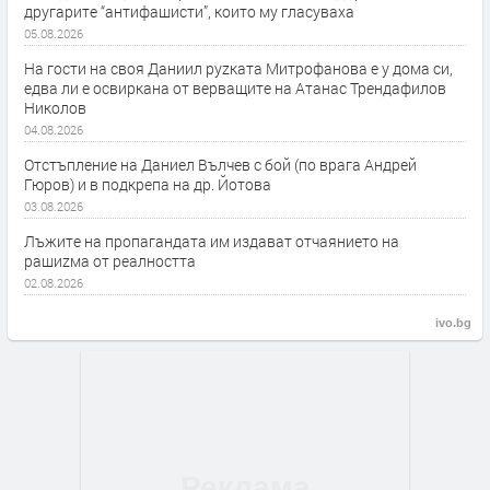
другарите “антифашисти”, които му гласуваха
05.08.2026
На гости на своя Даниил руzката Митрофанова е у дома си,
едва ли е освиркана от верващите на Атанас Трендафилов
Николов
04.08.2026
Отстъпление на Даниел Вълчев с бой (по врага Андрей
Гюров) и в подкрепа на др. Йотова
03.08.2026
Лъжите на пропагандата им издават отчаянието на
рашиzма от реалността
02.08.2026
ivo.bg