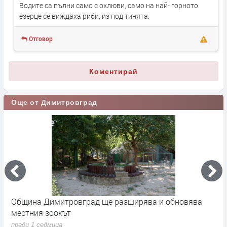
Водите са пълни само с охлюви, само на най- горното
езерце се виждаха риби, из под тинята.
Отговор
Коментирай
Още от Димитровград
 -
Община Димитровград ще разширява и обновява
Б
местния зоокът
п
преди 1 седмица
п