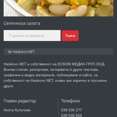
преди 2 дни
ПРЕДЛАГА
№4120 Магазин/Офис под наем в кв.
Любен Каравелов, Хасково-близо до
Сегетинска салата
градската градина!
Търси
преди 2 дни
ПРЕДЛАГА
ПРОСТОРЕН ТРИСТАЕН
За Haskovo.NET
АПАРТАМЕНТ В НОВА СГРАДА КВ.
КУБА
Haskovo.NET е собственост на ЕСКОМ МЕДИА ГРУП ООД.
Всички статии, репортажи, интервюта и други текстови,
преди 3 дни
графични и видео материали, публикувани в сайта, са
собственост на Haskovo.NET, освен ако изрично е посочено
ПРЕДЛАГА
Продавам парцел в гр. Хасково кв.
друго.
Хисаря до ток, вода,канализация,
асфалт 0889 537 426
Главен редактор
Телефони
преди 3 дни
Анета Кутелова
038 536 277
038 536 555