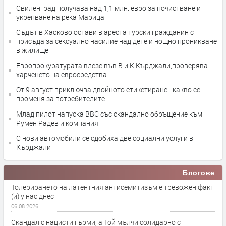
Свиленград получава над 1,1 млн. евро за почистване и
укрепване на река Марица
Съдът в Хасково остави в ареста турски гражданин с
присъда за сексуално насилие над дете и нощно проникване
в жилище
Европрокуратурата влезе във В и К Кърджали,проверява
харченето на евросредства
От 9 август приключва двойното етикетиране - какво се
променя за потребителите
Млад пилот напуска ВВС със скандално обръщение към
Румен Радев и компания
С нови автомобили се сдобиха две социални услуги в
Кърджали
Блогове
Толерирането на латентния антисемитизъм е тревожен факт
(и) у нас днес
06.08.2026
Скандал с нацисти гърми, а Той мълчи солидарно с