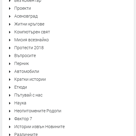
Без коментар
Проекти
Асеновград
Житни кръгове
Компютърен свят
Мисия всезнайко
Протести 2018
Въпросите
Перник
Автомобили
Кратки истории
Етюди
Пътувай с нас
Наука
Неопитомените Родопи
Фактор 7
Истории извън Новините
Различните