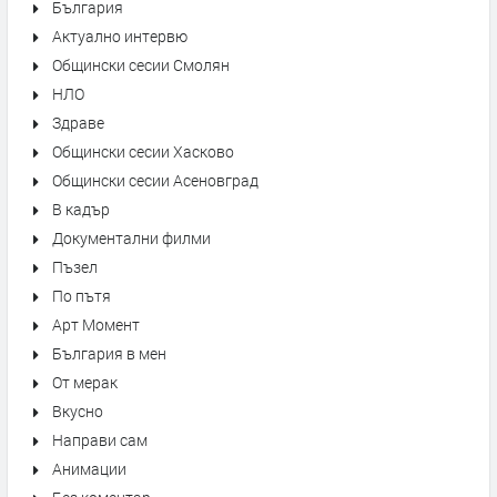
България
Актуално интервю
Общински сесии Смолян
НЛО
Здраве
Общински сесии Хасково
Общински сесии Асеновград
В кадър
Документални филми
Пъзел
По пътя
Арт Момент
България в мен
От мерак
Вкусно
Направи сам
Анимации