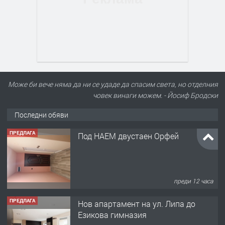
Може би вече няма да ни се удаде да спасим света, но отделния
човек винаги можем. - Йосиф Бродски
Последни обяви
ПРЕДЛАГА
Под НАЕМ двустаен Орфей
преди 12 часа
ПРЕДЛАГА
Нов апартамент на ул. Липа до
Езикова гимназия