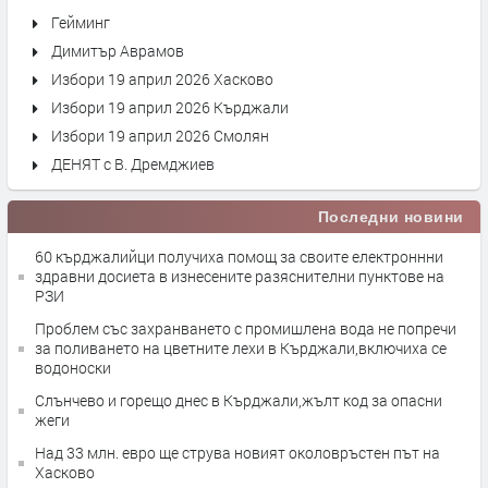
Гейминг
Димитър Аврамов
Избори 19 април 2026 Хасково
Избори 19 април 2026 Кърджали
Избори 19 април 2026 Смолян
ДЕНЯТ с В. Дремджиев
Последни новини
60 кърджалийци получиха помощ за своите електроннни
здравни досиета в изнесените разяснителни пунктове на
РЗИ
Проблем със захранването с промишлена вода не попречи
за поливането на цветните лехи в Кърджали,включиха се
водоноски
Слънчево и горещо днес в Кърджали,жълт код за опасни
жеги
Над 33 млн. евро ще струва новият околовръстен път на
Хасково