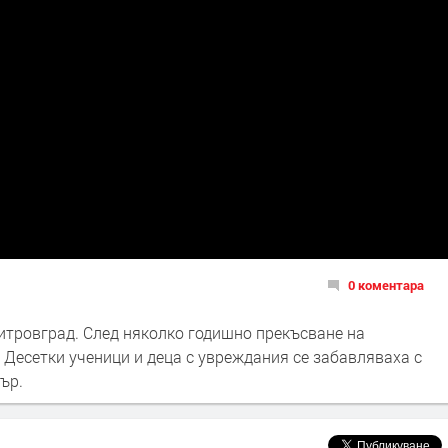
0 коментара
итровград. След няколко годишно прекъсване на
 Десетки ученици и деца с увреждания се забавляваха с
ър.