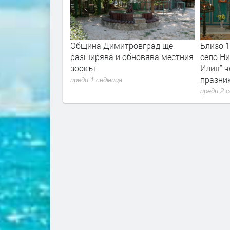
очва ремонтът на
Община Димитровград ще
Близо 
рад - Бряст -
разширява и обновява местния
село Ни
нско
зоокът
Илия” ч
празни
преди 1 седмица
преди 2 