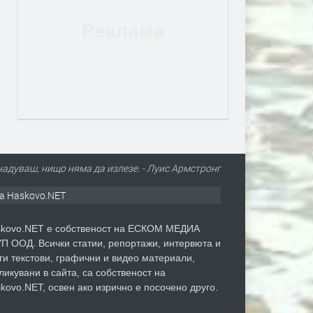
надуваш, нищо няма да излезе. - Луис Армстронг
а Haskovo.NET
kovo.NET е собственост на ЕСКОМ МЕДИА
П ООД. Всички статии, репортажи, интервюта и
ги текстови, графични и видео материали,
ликувани в сайта, са собственост на
kovo.NET, освен ако изрично е посочено друго.