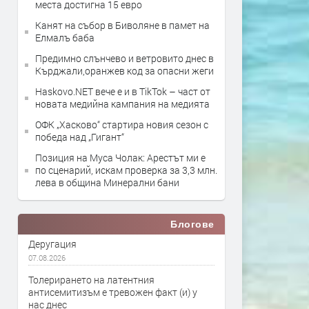
места достигна 15 евро
Канят на събор в Биволяне в памет на
Елмалъ баба
Предимно слънчево и ветровито днес в
Кърджали,оранжев код за опасни жеги
Haskovo.NET вече е и в TikTok – част от
новата медийна кампания на медията
ОФК „Хасково“ стартира новия сезон с
победа над „Гигант“
Позиция на Муса Чолак: Арестът ми е
по сценарий, искам проверка за 3,3 млн.
лева в община Минерални бани
Блогове
Деругация
07.08.2026
Толерирането на латентния
антисемитизъм е тревожен факт (и) у
нас днес