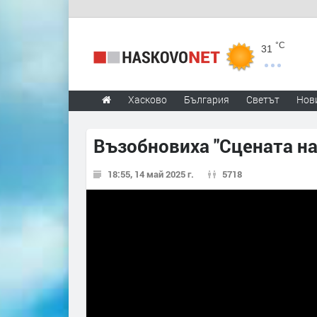
°C
31
Хасково
България
Светът
Нов
Възобновиха "Сцената н
18:55, 14 май 2025 г.
5718