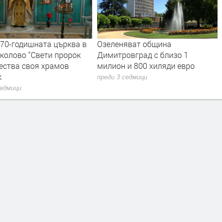
170-годишната църква в
Озеленяват община
колово “Свети пророк
Димитровград с близо 1
ества своя храмов
милион и 800 хиляди евро
к
преди 3 седмици
седмици