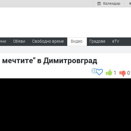
Календар
ини
Обяви
Свободно време
Видео
Градове
eTV
а мечтите" в Димитровград
0
1
0