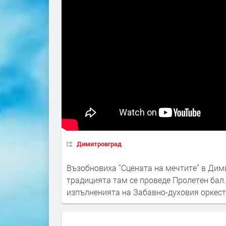
Димитровград
Възобновиха "Сцената на мечтите" в Дим
традицията там се проведе Пролетен бал.
изпълненията на Забавно-духовия оркест