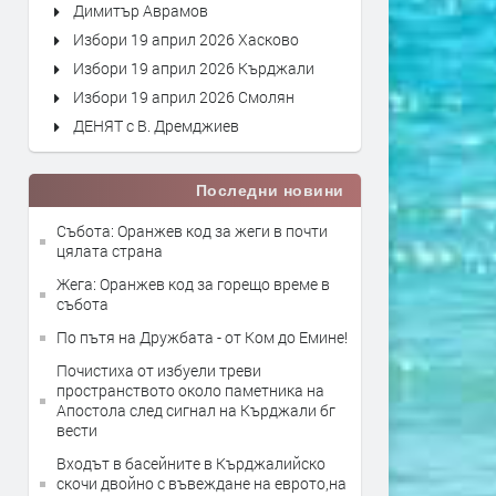
Димитър Аврамов
Избори 19 април 2026 Хасково
Избори 19 април 2026 Кърджали
Избори 19 април 2026 Смолян
ДЕНЯТ с В. Дремджиев
Последни новини
Събота: Оранжев код за жеги в почти
цялата страна
Жега: Оранжев код за горещо време в
събота
По пътя на Дружбата - от Ком до Емине!
Почистиха от избуели треви
пространството около паметника на
Апостола след сигнал на Кърджали бг
вести
Входът в басейните в Кърджалийско
скочи двойно с въвеждане на еврото,на