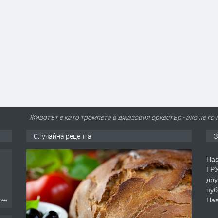
Животът е като тромпета в джазовия оркестър - ако не го 
Случайна рецепта
З
Has
ГРУ
дру
пуб
Has
ден