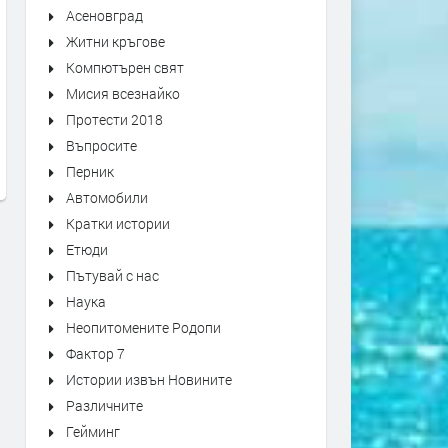
Асеновград
Житни кръгове
Компютърен свят
С официална церемония
Срещу строежа на две ж
Мисия всезнайко
откриха още един саниран блок
сгради протестират жите
Протести 2018
в Димитровград
на Димитровград
Въпросите
преди 3 седмици
преди 1 месец
Перник
Автомобили
Кратки истории
Етюди
Пътувай с нас
Наука
Неопитомените Родопи
Фактор 7
Истории извън Новините
Различните
Гейминг