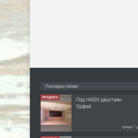
Последни обяви
ПРЕДЛАГА
Под НАЕМ двустаен
Орфей
преди 1 