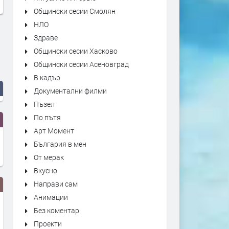
Общински сесии Смолян
НЛО
Здраве
Общински сесии Хасково
Общински сесии Асеновград
В кадър
Документални филми
Пъзел
По пътя
Арт Момент
България в мен
От мерак
Вкусно
Направи сам
Анимации
Без коментар
Проекти