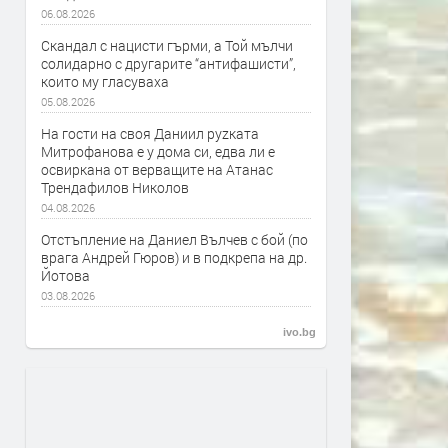
06.08.2026
Скандал с нацисти гърми, а Той мълчи
солидарно с другарите “антифашисти”,
които му гласуваха
05.08.2026
На гости на своя Даниил руzката
Митрофанова е у дома си, едва ли е
освиркана от верващите на Атанас
Трендафилов Николов
04.08.2026
Отстъпление на Даниел Вълчев с бой (по
врага Андрей Гюров) и в подкрепа на др.
Йотова
03.08.2026
ivo.bg