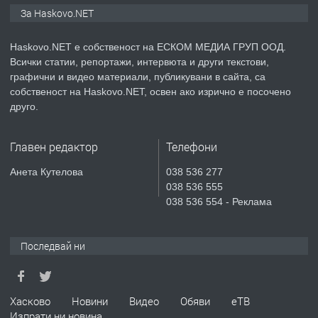
ПРОСТОРЕН ТРИСТАЕН
За Haskovo.NET
АПАРТАМЕНТ В НОВА СГРАДА КВ.
КУБА
Haskovo.NET е собственост на ЕСКОМ МЕДИА ГРУП ООД.
Всички статии, репортажи, интервюта и други текстови,
преди 5 дни
графични и видео материали, публикувани в сайта, са
собственост на Haskovo.NET, освен ако изрично е посочено
ПРЕДЛАГА
Продавам парцел в гр. Хасково кв.
друго.
Хисаря до ток, вода,канализация,
асфалт 0889 537 426
Главен редактор
Телефони
преди 5 дни
Анета Кутелова
038 536 277
038 536 555
ПРЕДЛАГА
СГЛОБЯВАНЕ НА МЕБЕЛИ.
038 536 554 - Реклама
Последвай ни
преди 5 дни
ПРЕДЛАГА
№4119 Едностаен обзаведен
Хасково
Новини
Видео
Обяви
еТВ
апартамент под наем в кв.
Изпрати ни новина