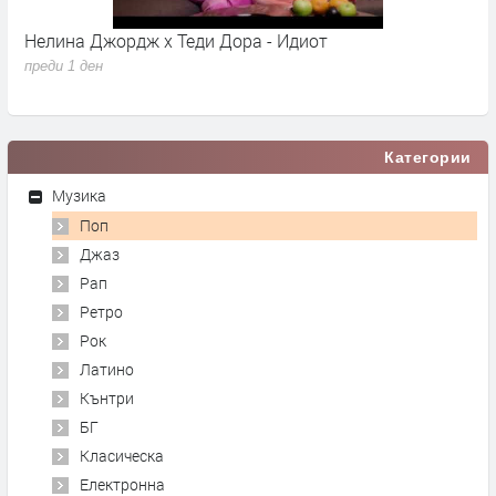
Нелина Джордж x Теди Дора - Идиот
Y
преди 1 ден
п
Категории
Музика
Поп
Джаз
Рап
Ретро
Рок
Латино
Кънтри
БГ
Класическа
Електронна