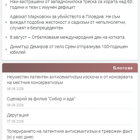
Най-застрашени от западнонилска треска са хората над 60
години и тези с имунен дефицит
Адвокат Марковски за убийството в Пловдив: Не съм
виждал подобна жестокост и садизъм от непълнолетни,
случаят е безпрецедентен
8 август – Отбелязваме международния ден на котката
Димитър Демиров от село Срем отпразнува 100-годишен
юбилей
Блогове
Неуместен латентен антисемитизъм изскочи и от консервата
на местния консерватизъм
08.08.2026
Сценарий за филма “Сибир и ада”
08.08.2026
Деругация
07.08.2026
Толерирането на латентния антисемитизъм е тревожен факт
(и) у нас днес