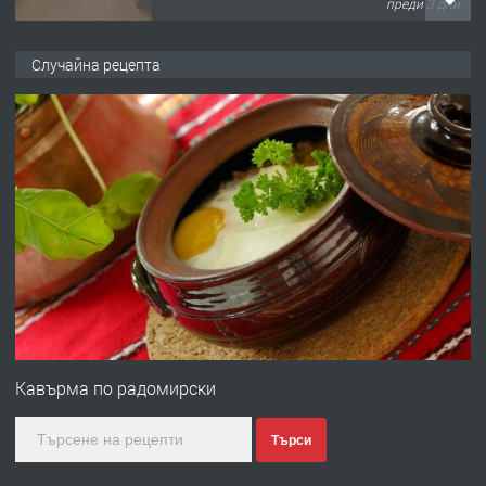
преди 3 дни
ПРЕДЛАГА
НАПЪЛНО ОБЗАВЕДЕН И
Случайна рецепта
ОБОРУДВАН ТРИСТАЕН
АПАРТАМЕНТ В ЦЕНТЪРА НА ГР.
ХАСКОВО
преди 4 дни
ПРЕДЛАГА
Давам гараж под наем
преди 4 дни
ПРЕДЛАГА
№4120 Магазин/Офис под наем в кв.
Любен Каравелов, Хасково-близо до
Кавърма по радомирски
градската градина!
Търси
преди 4 дни
ПРЕДЛАГА