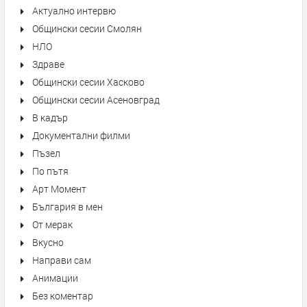
Актуално интервю
Общински сесии Смолян
НЛО
Здраве
Общински сесии Хасково
Общински сесии Асеновград
В кадър
Документални филми
Пъзел
По пътя
Арт Момент
България в мен
От мерак
Вкусно
Направи сам
Анимации
Без коментар