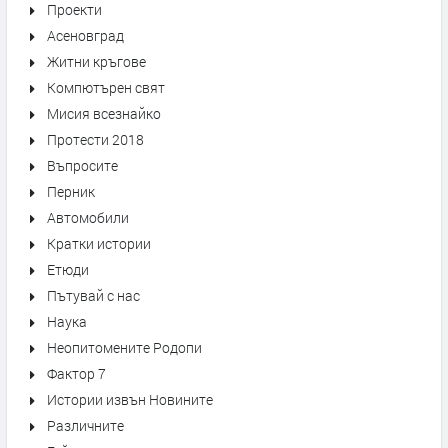
Проекти
Асеновград
Житни кръгове
Компютърен свят
Мисия всезнайко
Протести 2018
Въпросите
Перник
Автомобили
Кратки истории
Етюди
Пътувай с нас
Наука
Неопитомените Родопи
Фактор 7
Истории извън Новините
Различните