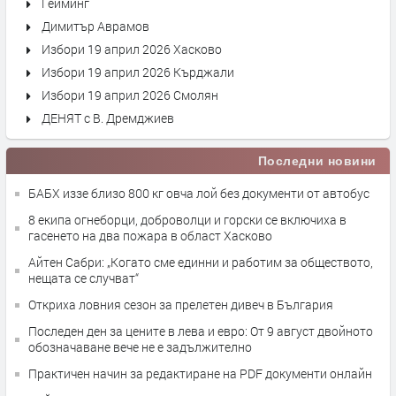
Гейминг
Димитър Аврамов
Избори 19 април 2026 Хасково
Избори 19 април 2026 Кърджали
Избори 19 април 2026 Смолян
ДЕНЯТ с В. Дремджиев
Последни новини
БАБХ иззе близо 800 кг овча лой без документи от автобус
8 екипа огнеборци, доброволци и горски се включиха в
гасенето на два пожара в област Хасково
Айтен Сабри: „Когато сме единни и работим за обществото,
нещата се случват“
Откриха ловния сезон за прелетен дивеч в България
Последен ден за цените в лева и евро: От 9 август двойното
обозначаване вече не е задължително
Практичен начин за редактиране на PDF документи онлайн