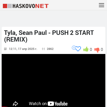
Tyla, Sean Paul - PUSH 2 START
(REMIX)
0
12:11, 17 апр 2025 г.
2862
0
0