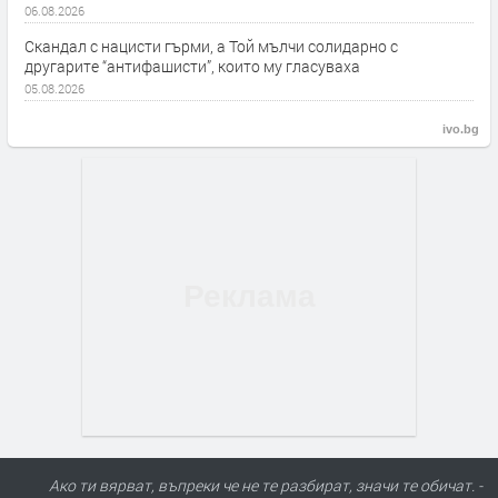
06.08.2026
Скандал с нацисти гърми, а Той мълчи солидарно с
другарите “антифашисти”, които му гласуваха
05.08.2026
ivo.bg
Ако ти вярват, въпреки че не те разбират, значи те обичат. -