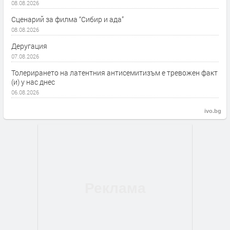
08.08.2026
Сценарий за филма “Сибир и ада”
08.08.2026
Деругация
07.08.2026
Толерирането на латентния антисемитизъм е тревожен факт
(и) у нас днес
06.08.2026
ivo.bg