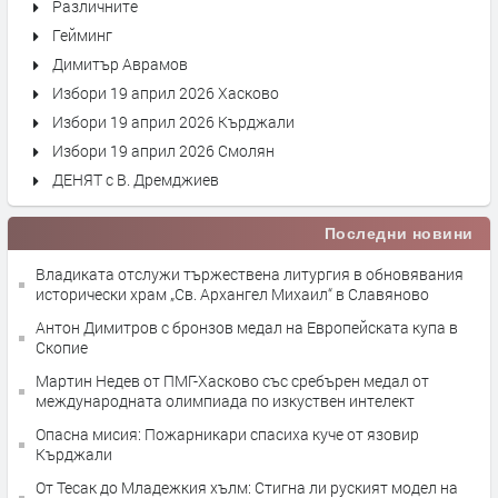
Различните
Гейминг
Димитър Аврамов
Избори 19 април 2026 Хасково
Избори 19 април 2026 Кърджали
Избори 19 април 2026 Смолян
ДЕНЯТ с В. Дремджиев
Последни новини
Владиката отслужи тържествена литургия в обновявания
исторически храм „Св. Архангел Михаил“ в Славяново
Антон Димитров с бронзов медал на Европейската купа в
Скопие
Мартин Недев от ПМГ-Хасково със сребърен медал от
международната олимпиада по изкуствен интелект
Опасна мисия: Пожарникари спасиха куче от язовир
Кърджали
От Тесак до Младежкия хълм: Стигна ли руският модел на