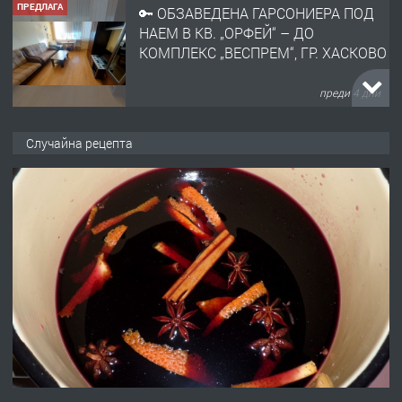
ПРЕДЛАГА
🔑 ОБЗАВЕДЕНА ГАРСОНИЕРА ПОД
НАЕМ В КВ. „ОРФЕЙ“ – ДО
КОМПЛЕКС „ВЕСПРЕМ“, ГР. ХАСКОВО
преди 4 дни
ПРЕДЛАГА
НАПЪЛНО ОБЗАВЕДЕН И
Случайна рецепта
ОБОРУДВАН ТРИСТАЕН
АПАРТАМЕНТ В ЦЕНТЪРА НА ГР.
ХАСКОВО
преди 5 дни
ПРЕДЛАГА
Давам гараж под наем
преди 5 дни
ПРЕДЛАГА
№4120 Магазин/Офис под наем в кв.
Любен Каравелов, Хасково-близо до