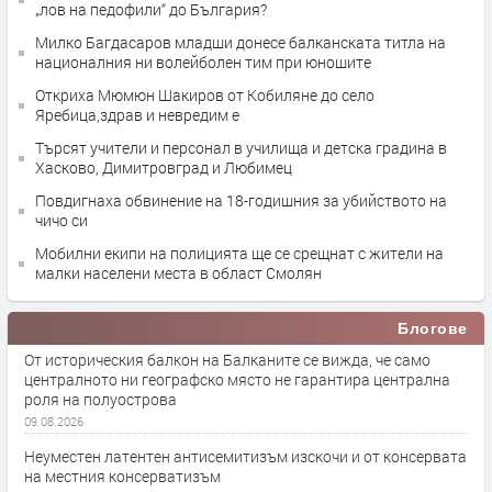
„лов на педофили“ до България?
Милко Багдасаров младши донесе балканската титла на
националния ни волейболен тим при юношите
Откриха Мюмюн Шакиров от Кобиляне до село
Яребица,здрав и невредим е
Търсят учители и персонал в училища и детска градина в
Хасково, Димитровград и Любимец
Повдигнаха обвинение на 18-годишния за убийството на
чичо си
Мобилни екипи на полицията ще се срещнат с жители на
малки населени места в област Смолян
Блогове
От историческия балкон на Балканите се вижда, че само
централното ни географско място не гарантира централна
роля на полуострова
09.08.2026
Неуместен латентен антисемитизъм изскочи и от консервата
на местния консерватизъм