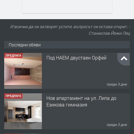
И всички да си затворят устите, въпросът си остава открит. -
Станислав Йежи Лец
Последни обяви
ПРЕДЛАГА
Под НАЕМ двустаен Орфей
преди 3 дни
ПРЕДЛАГА
Нов апартамент на ул. Липа до
Езикова гимназия
преди 3 дни