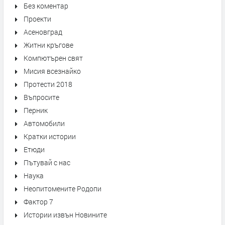
Без коментар
Проекти
Асеновград
Житни кръгове
Компютърен свят
Мисия всезнайко
Протести 2018
Въпросите
Перник
Автомобили
Кратки истории
Етюди
Пътувай с нас
Наука
Неопитомените Родопи
Фактор 7
Истории извън Новините