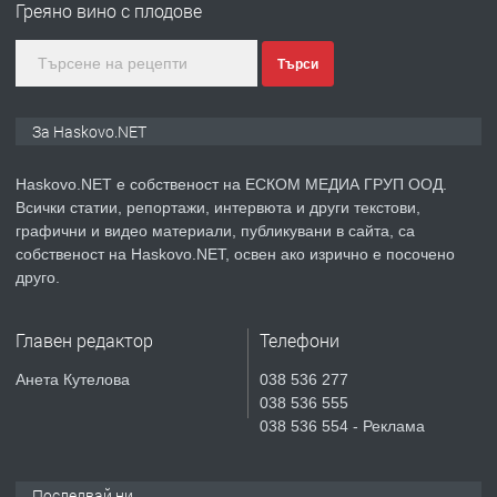
Греяно вино с плодове
градската градина!
Търси
преди 5 дни
ПРЕДЛАГА
ПРОСТОРЕН ТРИСТАЕН
За Haskovo.NET
АПАРТАМЕНТ В НОВА СГРАДА КВ.
КУБА
Haskovo.NET е собственост на ЕСКОМ МЕДИА ГРУП ООД.
Всички статии, репортажи, интервюта и други текстови,
преди 6 дни
графични и видео материали, публикувани в сайта, са
собственост на Haskovo.NET, освен ако изрично е посочено
ПРЕДЛАГА
Продавам парцел в гр. Хасково кв.
друго.
Хисаря до ток, вода,канализация,
асфалт 0889 537 426
Главен редактор
Телефони
преди 6 дни
Анета Кутелова
038 536 277
038 536 555
ПРЕДЛАГА
СГЛОБЯВАНЕ НА МЕБЕЛИ.
038 536 554 - Реклама
Последвай ни