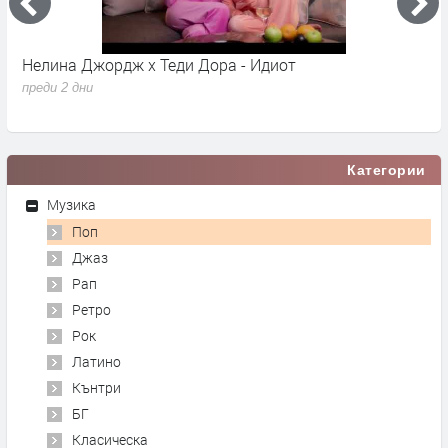
Нелина Джордж x Теди Дора - Идиот
Y
преди 2 дни
п
Категории
Музика
Поп
Джаз
Рап
Ретро
Рок
Латино
Кънтри
БГ
Класическа