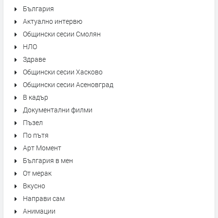
България
Актуално интервю
Общински сесии Смолян
НЛО
Здраве
Общински сесии Хасково
Общински сесии Асеновград
В кадър
Документални филми
Пъзел
По пътя
Арт Момент
България в мен
От мерак
Вкусно
Направи сам
Анимации