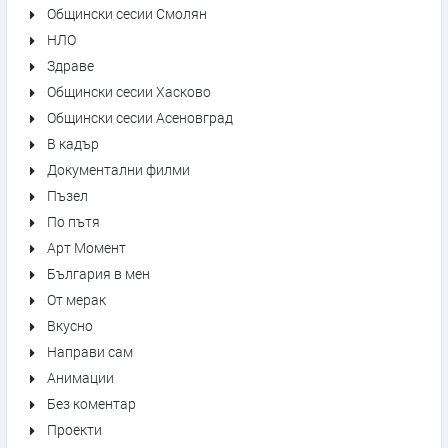
Общински сесии Смолян
НЛО
Здраве
Общински сесии Хасково
Общински сесии Асеновград
В кадър
Документални филми
Пъзел
По пътя
Арт Момент
България в мен
От мерак
Вкусно
Направи сам
Анимации
Без коментар
Проекти