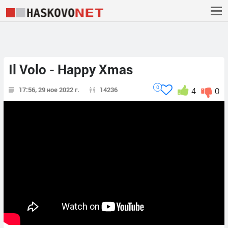
Il Volo - Happy Xmas
0
17:56, 29 ное 2022 г.
14236
4
0