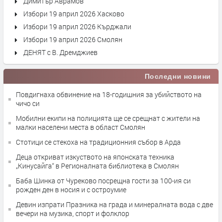
Димитър Аврамов
Избори 19 април 2026 Хасково
Избори 19 април 2026 Кърджали
Избори 19 април 2026 Смолян
ДЕНЯТ с В. Дремджиев
Последни новини
Повдигнаха обвинение на 18-годишния за убийството на
чичо си
Мобилни екипи на полицията ще се срещнат с жители на
малки населени места в област Смолян
Стотици се стекоха на традиционния събор в Арда
Деца откриват изкуството на японската техника
„Кинусайга“ в Регионалната библиотека в Смолян
Баба Шинка от Чуреково посрещна гости за 100-ия си
рожден ден в носия и с остроумие
Девин изпрати Празника на града и минералната вода с две
вечери на музика, спорт и фолклор