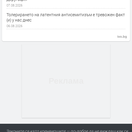
07.08.2026
Толерирането на латентния антисемитизъм е тревожен факт
(и) у нас днес
06.08.2026
ivo.bg
Законите са като кренвиршите — по-добре да не виждаш как ги