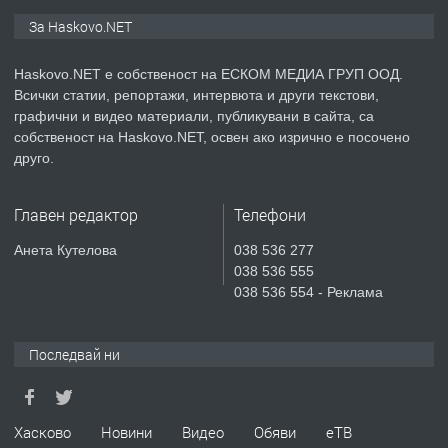
ПРЕДЛАГА
ПРОСТОРЕН ТРИСТАЕН
За Haskovo.NET
АПАРТАМЕНТ В НОВА СГРАДА КВ.
КУБА
Haskovo.NET е собственост на ЕСКОМ МЕДИА ГРУП ООД.
Всички статии, репортажи, интервюта и други текстови,
преди 5 дни
графични и видео материали, публикувани в сайта, са
собственост на Haskovo.NET, освен ако изрично е посочено
ПРЕДЛАГА
Продавам парцел в гр. Хасково кв.
друго.
Хисаря до ток, вода,канализация,
асфалт 0889 537 426
Главен редактор
Телефони
преди 5 дни
Анета Кутелова
038 536 277
038 536 555
ПРЕДЛАГА
СГЛОБЯВАНЕ НА МЕБЕЛИ.
038 536 554 - Реклама
Последвай ни
преди 5 дни
ПРЕДЛАГА
№4119 Едностаен обзаведен
Хасково
Новини
Видео
Обяви
еТВ
апартамент под наем в кв.