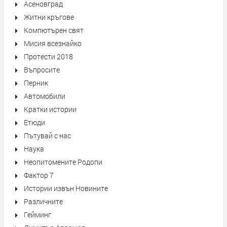
Асеновград
Житни кръгове
Компютърен свят
Мисия всезнайко
Протести 2018
Въпросите
Перник
Автомобили
Кратки истории
Етюди
Пътувай с нас
Наука
Неопитомените Родопи
Фактор 7
Истории извън Новините
Различните
Гейминг