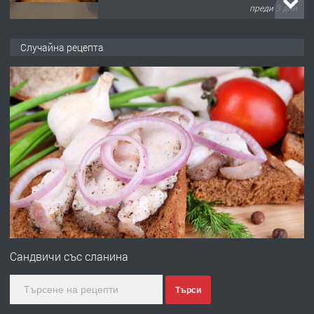
преди 3 дни
ПРЕДЛАГА
НАПЪЛНО ОБЗАВЕДЕН И
Случайна рецепта
ОБОРУДВАН ТРИСТАЕН
АПАРТАМЕНТ В ЦЕНТЪРА НА ГР.
ХАСКОВО
преди 4 дни
ПРЕДЛАГА
Давам гараж под наем
преди 4 дни
ПРЕДЛАГА
№4120 Магазин/Офис под наем в кв.
Любен Каравелов, Хасково-близо до
Сандвичи със сланина
градската градина!
Търси
преди 5 дни