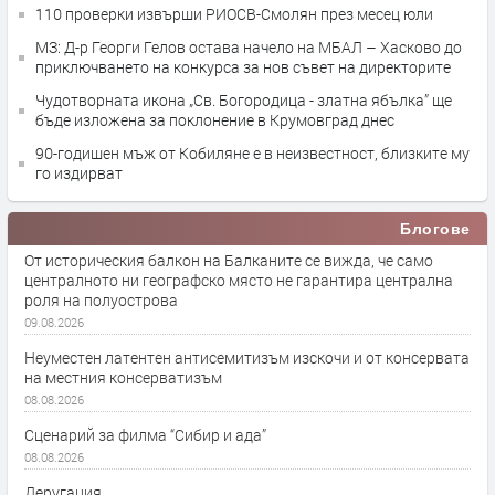
110 проверки извърши РИОСВ-Смолян през месец юли
МЗ: Д-р Георги Гелов остава начело на МБАЛ – Хасково до
приключването на конкурса за нов съвет на директорите
Чудотворната икона „Св. Богородица - златна ябълка” ще
бъде изложена за поклонение в Крумовград днес
90-годишен мъж от Кобиляне е в неизвестност, близките му
го издирват
Блогове
От историческия балкон на Балканите се вижда, че само
централното ни географско място не гарантира централна
роля на полуострова
09.08.2026
Неуместен латентен антисемитизъм изскочи и от консервата
на местния консерватизъм
08.08.2026
Сценарий за филма “Сибир и ада”
08.08.2026
Деругация