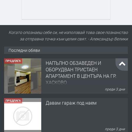
Когато опознаеш себе си, не използвай това свое познанство
за отправна точка към целия свят. - Александър Велики
Последни обяви
ПРЕДЛАГА
НАПЪЛНО ОБЗАВЕДЕН И
ОБОРУДВАН ТРИСТАЕН
АПАРТАМЕНТ В ЦЕНТЪРА НА ГР.
ХАСКОВО
преди 3 дни
ПРЕДЛАГА
Давам гараж под наем
преди 3 дни