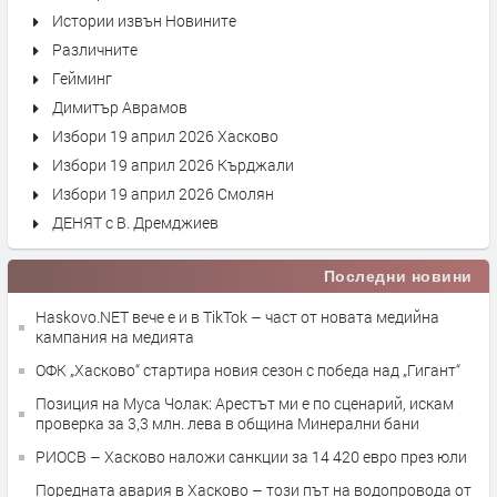
Истории извън Новините
Различните
Гейминг
Димитър Аврамов
Избори 19 април 2026 Хасково
Избори 19 април 2026 Кърджали
Избори 19 април 2026 Смолян
ДЕНЯТ с В. Дремджиев
Последни новини
Haskovo.NET вече е и в TikTok – част от новата медийна
кампания на медията
ОФК „Хасково“ стартира новия сезон с победа над „Гигант“
Позиция на Муса Чолак: Арестът ми е по сценарий, искам
проверка за 3,3 млн. лева в община Минерални бани
РИОСВ – Хасково наложи санкции за 14 420 евро през юли
Поредната авария в Хасково – този път на водопровода от