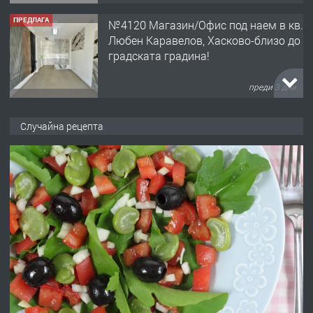
ПРЕДЛАГА
№4120 Магазин/Офис под наем в кв.
Любен Каравелов, Хасково-близо до
градската градина!
преди 3 дни
ПРЕДЛАГА
ПРОСТОРЕН ТРИСТАЕН
Случайна рецепта
АПАРТАМЕНТ В НОВА СГРАДА КВ.
КУБА
преди 4 дни
ПРЕДЛАГА
Продавам парцел в гр. Хасково кв.
Хисаря до ток, вода,канализация,
асфалт 0889 537 426
преди 4 дни
ПРЕДЛАГА
СГЛОБЯВАНЕ НА МЕБЕЛИ.