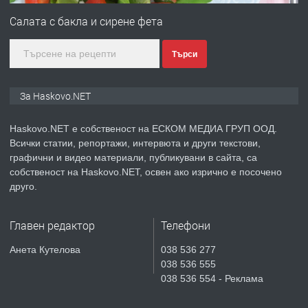
Салата с бакла и сирене фета
Търси
преди 4 дни
ПРЕДЛАГА
№4119 Едностаен обзаведен
За Haskovo.NET
апартамент под наем в кв.
Училищни, гр. Хасково.
Haskovo.NET е собственост на ЕСКОМ МЕДИА ГРУП ООД.
Всички статии, репортажи, интервюта и други текстови,
преди 4 дни
графични и видео материали, публикувани в сайта, са
собственост на Haskovo.NET, освен ако изрично е посочено
ПРЕДЛАГА
Под НАЕМ двустаен Орфей
друго.
Главен редактор
Телефони
преди 1 ден
Анета Кутелова
038 536 277
038 536 555
ПРЕДЛАГА
Нов апартамент на ул. Липа до
038 536 554 - Реклама
Езикова гимназия