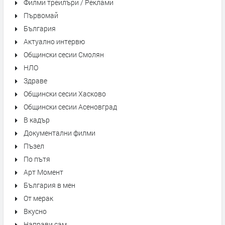
Филми трейлъри / Реклами
Първомай
България
Актуално интервю
Общински сесии Смолян
НЛО
Здраве
Общински сесии Хасково
Общински сесии Асеновград
В кадър
Документални филми
Пъзел
По пътя
Арт Момент
България в мен
От мерак
Вкусно
Направи сам