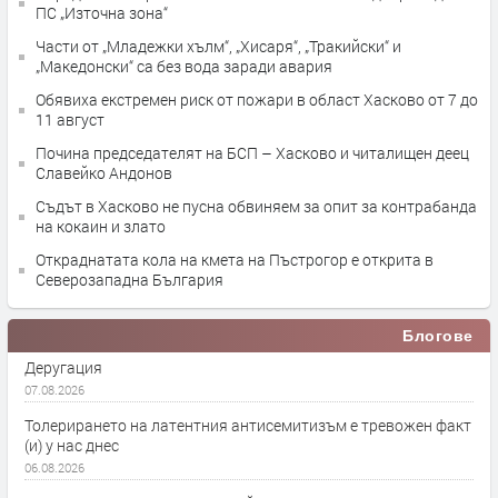
ПС „Източна зона“
Части от „Младежки хълм“, „Хисаря“, „Тракийски“ и
„Македонски“ са без вода заради авария
Обявиха екстремен риск от пожари в област Хасково от 7 до
11 август
Почина председателят на БСП – Хасково и читалищен деец
Славейко Андонов
Съдът в Хасково не пусна обвиняем за опит за контрабанда
на кокаин и злато
Откраднатата кола на кмета на Пъстрогор е открита в
Северозападна България
Блогове
Деругация
07.08.2026
Толерирането на латентния антисемитизъм е тревожен факт
(и) у нас днес
06.08.2026