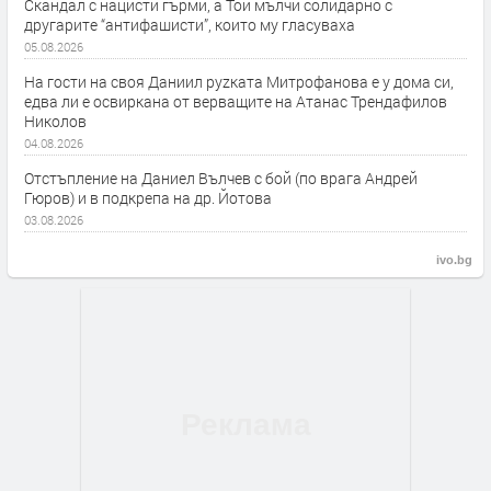
Скандал с нацисти гърми, а Той мълчи солидарно с
другарите “антифашисти”, които му гласуваха
05.08.2026
На гости на своя Даниил руzката Митрофанова е у дома си,
едва ли е освиркана от верващите на Атанас Трендафилов
Николов
04.08.2026
Отстъпление на Даниел Вълчев с бой (по врага Андрей
Гюров) и в подкрепа на др. Йотова
03.08.2026
ivo.bg