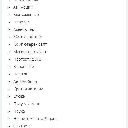
Анимации
Без коментар
Проекти
Асеновград
Житни кръгове
Компютърен свят
Мисия всезнайко
Протести 2018
Въпросите
Перник
Автомобили
Кратки истории
Етюди
Пътувай с нас
Наука
Неопитомените Родопи
Фактор 7