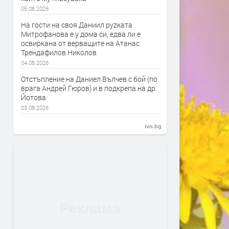
05.08.2026
На гости на своя Даниил руzката
Митрофанова е у дома си, едва ли е
освиркана от верващите на Атанас
Трендафилов Николов
04.08.2026
Отстъпление на Даниел Вълчев с бой (по
врага Андрей Гюров) и в подкрепа на др.
Йотова
03.08.2026
ivo.bg