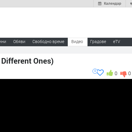
Календар
ини
Обяви
Свободно време
Видео
Градове
eTV
 Different Ones)
0
0
0