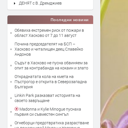
ДЕНЯТ с В. Дремджиев
Последни новини
Обявиха екстремен риск от пожари в
област Хасково от 7 до 11 август
Почина председателят на БСП –
Хасково и читалищен деец Славейко
Андонов
Съдът в Хасково не пусна обвиняем за
опит за контрабанда на кокаин и злато
Откраднатата кола на кмета на
Пъстрогор е открита в Северозападна
България
Linkin Park разказват историята на
своето завръщане
Madonna и Kylie Minogue пуснаха
първия си съвместен сингъл
Огнеборци предотвратиха разрастване
на пожари край Мадан и Неделино