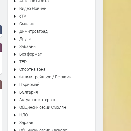
Алтернативата
Видео Новини
eTV
Смолян
Димитровград
Други
Забавни
Без формат
TED
Спортна зона
Филми трейлъри / Реклами
Първомай
България
Актуално интервю
Общински сесии Смолян
НЛО
Здраве
Общински сесии Хасково