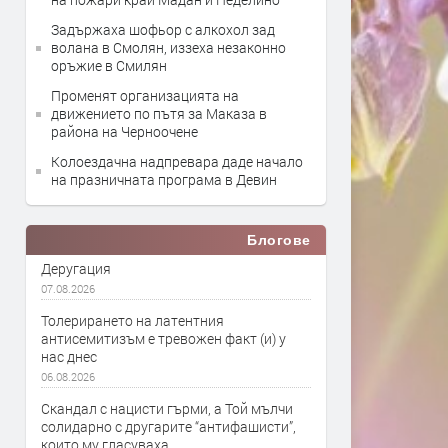
Задържаха шофьор с алкохол зад
волана в Смолян, иззеха незаконно
оръжие в Смилян
Променят организацията на
движението по пътя за Маказа в
района на Черноочене
Колоездачна надпревара даде начало
на празничната програма в Девин
Блогове
Деругация
07.08.2026
Толерирането на латентния
антисемитизъм е тревожен факт (и) у
нас днес
06.08.2026
Скандал с нацисти гърми, а Той мълчи
солидарно с другарите “антифашисти”,
които му гласуваха