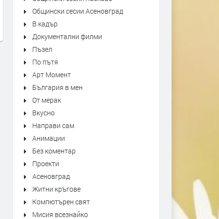
Teddy Swims - live at Pinkpop
Jamiroquai - Live from The
Общински сесии Асеновград
2026
Arena London
В кадър
преди 4 дни
преди 1 седмица
Документални филми
Пъзел
По пътя
Арт Момент
България в мен
От мерак
Вкусно
Направи сам
Анимации
Без коментар
Проекти
Асеновград
Житни кръгове
Компютърен свят
Мисия всезнайко