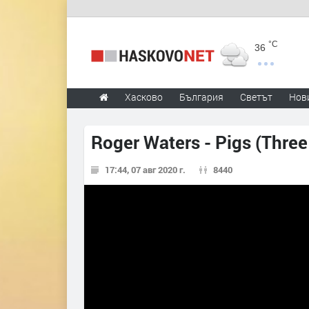
°C
36
Хасково
България
Светът
Нов
Roger Waters - Pigs (Three
17:44, 07 авг 2020 г.
8440